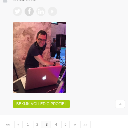
BEKIJK VOLLEDIG PROFIEL
««
«
1
2
3
4
5
»
»»