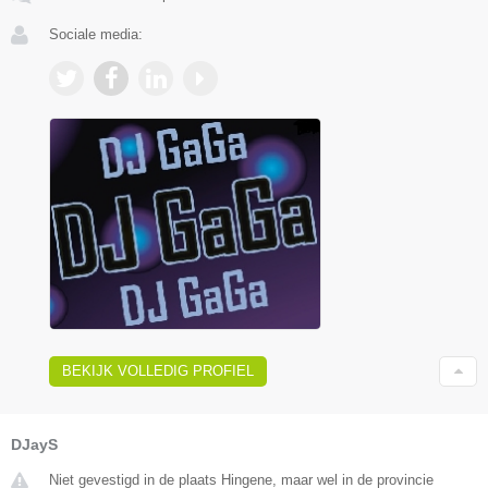
Sociale media:
BEKIJK VOLLEDIG PROFIEL
DJayS
Niet gevestigd in de plaats Hingene, maar wel in de provincie