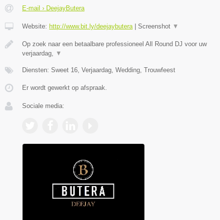
E-mail › DeejayButera
Website:
http://www.bit.ly/deejaybutera
|
Screenshot
▼
Op zoek naar een betaalbare professioneel All Round DJ voor uw
verjaardag,
▼
Diensten: Sweet 16, Verjaardag, Wedding, Trouwfeest
Er wordt gewerkt op afspraak.
Sociale media: