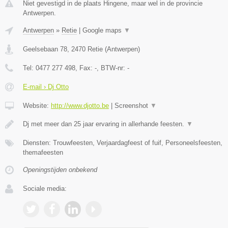
Niet gevestigd in de plaats Hingene, maar wel in de provincie
Antwerpen.
Antwerpen
»
Retie
|
Google maps
▼
Geelsebaan 78
,
2470
Retie
(
Antwerpen
)
Tel:
0477 277 498
, Fax:
-
, BTW-nr:
-
E-mail › Dj Otto
Website:
http://www.djotto.be
|
Screenshot
▼
Dj met meer dan 25 jaar ervaring in allerhande feesten.
▼
Diensten: Trouwfeesten, Verjaardagfeest of fuif, Personeelsfeesten,
themafeesten
Openingstijden onbekend
Sociale media: