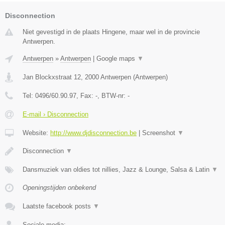
Disconnection
Niet gevestigd in de plaats Hingene, maar wel in de provincie
Antwerpen.
Antwerpen
»
Antwerpen
|
Google maps
▼
Jan Blockxstraat 12
,
2000
Antwerpen
(
Antwerpen
)
Tel:
0496/60.90.97
, Fax:
-
, BTW-nr:
-
E-mail › Disconnection
Website:
http://www.djdisconnection.be
|
Screenshot
▼
Disconnection
▼
Dansmuziek van oldies tot nillies, Jazz & Lounge, Salsa & Latin
▼
Openingstijden onbekend
Laatste facebook posts
▼
Sociale media: