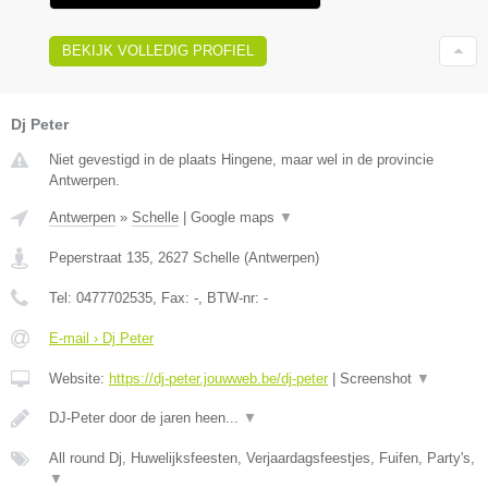
BEKIJK VOLLEDIG PROFIEL
Dj Peter
Niet gevestigd in de plaats Hingene, maar wel in de provincie
Antwerpen.
Antwerpen
»
Schelle
|
Google maps
▼
Peperstraat 135
,
2627
Schelle
(
Antwerpen
)
Tel:
0477702535
, Fax:
-
, BTW-nr:
-
E-mail › Dj Peter
Website:
https://dj-peter.jouwweb.be/dj-peter
|
Screenshot
▼
DJ-Peter door de jaren heen...
▼
All round Dj, Huwelijksfeesten, Verjaardagsfeestjes, Fuifen, Party's,
▼