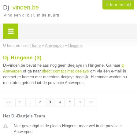
Ik ben een
dj
Dj
-vinden.be
Vind een dj bij u in de buurt!
U bent nu hier:
Home
»
Antwerpen
»
Hingene
Dj Hingene (3)
Dj-vinden.be bevat helaas nog geen
deejays in Hingene
. Ga naar
dj
Antwerpen
of ga naar
direct contact met deejays
om via één e-mail in
contact te komen met meerdere deejays tegelijk. Hieronder worden nu
resultaten getoond uit de provincie Antwerpen.
««
«
1
2
3
4
5
»
»»
Het Dj-Bartje's Team
Niet gevestigd in de plaats Hingene, maar wel in de provincie
Antwerpen.