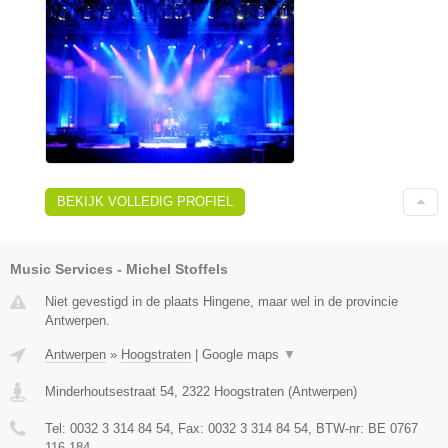
BEKIJK VOLLEDIG PROFIEL
Music Services - Michel Stoffels
Niet gevestigd in de plaats Hingene, maar wel in de provincie
Antwerpen.
Antwerpen
»
Hoogstraten
|
Google maps
▼
Minderhoutsestraat 54
,
2322
Hoogstraten
(
Antwerpen
)
Tel:
0032 3 314 84 54
, Fax:
0032 3 314 84 54
, BTW-nr:
BE 0767
116 184