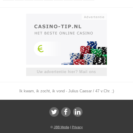
Uw advertentie hier? Mail ons
Ik kwam, ik zocht, ik vond - Julius Caesar / 47 v.Chr. ;)
©
JBB Media
|
Privacy