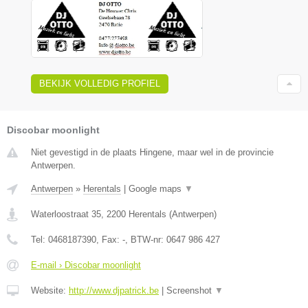
BEKIJK VOLLEDIG PROFIEL
Discobar moonlight
Niet gevestigd in de plaats Hingene, maar wel in de provincie
Antwerpen.
Antwerpen
»
Herentals
|
Google maps
▼
Waterloostraat 35
,
2200
Herentals
(
Antwerpen
)
Tel:
0468187390
, Fax:
-
, BTW-nr:
0647 986 427
E-mail › Discobar moonlight
Website:
http://www.djpatrick.be
|
Screenshot
▼