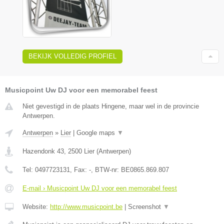
BEKIJK VOLLEDIG PROFIEL
Musicpoint Uw DJ voor een memorabel feest
Niet gevestigd in de plaats Hingene, maar wel in de provincie
Antwerpen.
Antwerpen
»
Lier
|
Google maps
▼
Hazendonk 43
,
2500
Lier
(
Antwerpen
)
Tel:
0497723131
, Fax:
-
, BTW-nr:
BE0865.869.807
E-mail › Musicpoint Uw DJ voor een memorabel feest
Website:
http://www.musicpoint.be
|
Screenshot
▼