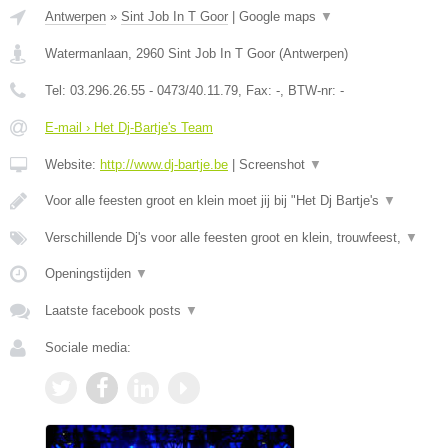
Antwerpen
»
Sint Job In T Goor
|
Google maps
▼
Watermanlaan
,
2960
Sint Job In T Goor
(
Antwerpen
)
Tel:
03.296.26.55 - 0473/40.11.79
, Fax:
-
, BTW-nr:
-
E-mail › Het Dj-Bartje's Team
Website:
http://www.dj-bartje.be
|
Screenshot
▼
Voor alle feesten groot en klein moet jij bij "Het Dj Bartje's
▼
Verschillende Dj's voor alle feesten groot en klein, trouwfeest,
▼
Openingstijden
▼
Laatste facebook posts
▼
Sociale media: