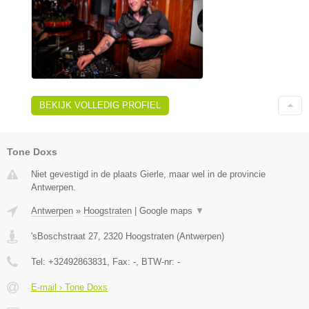
BEKIJK VOLLEDIG PROFIEL
Tone Doxs
Niet gevestigd in de plaats Gierle, maar wel in de provincie
Antwerpen.
Antwerpen
»
Hoogstraten
|
Google maps
▼
'sBoschstraat 27
,
2320
Hoogstraten
(
Antwerpen
)
Tel:
+32492863831
, Fax:
-
, BTW-nr:
-
E-mail › Tone Doxs