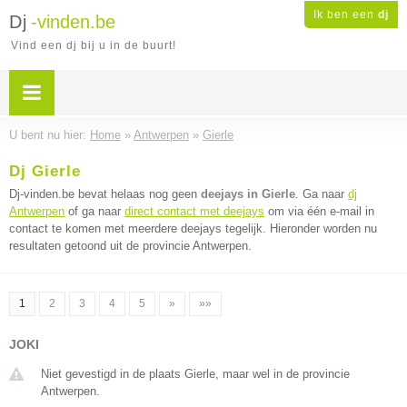
Ik ben een
dj
Dj
-vinden.be
Vind een dj bij u in de buurt!
U bent nu hier:
Home
»
Antwerpen
»
Gierle
Dj Gierle
Dj-vinden.be bevat helaas nog geen
deejays in Gierle
. Ga naar
dj
Antwerpen
of ga naar
direct contact met deejays
om via één e-mail in
contact te komen met meerdere deejays tegelijk. Hieronder worden nu
resultaten getoond uit de provincie Antwerpen.
1
2
3
4
5
»
»»
JOKI
Niet gevestigd in de plaats Gierle, maar wel in de provincie
Antwerpen.