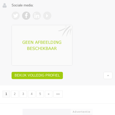
Sociale media:
BEKIJK VOLLEDIG PROFIEL
1
2
3
4
5
»
»»