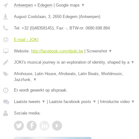
Antwerpen
»
Edegem
|
Google maps
▼
August Coolslaan, 3
,
2650
Edegem
(
Antwerpen
)
Tel:
+32 (0)483581451
, Fax:
-
, BTW-nr:
0680.698.884
E-mail › JOKI
Website:
http://facebook.com/djjoki.be
|
Screenshot
▼
JOKI's musical journey is an exploration of identity, shaped by a
▼
Afrohouse, Latin House, Afrobeats, Latin Beats, Worldmusic,
Jazzfunk,
▼
Er wordt gewerkt op afspraak.
Laatste tweets
▼
|
Laatste facebook posts
▼
|
Introductie video
▼
Sociale media: