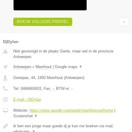
BEKIJK VOLLEDIG PROFIEL
DjDylan
Niet gevestigd in de plaats Gierle, maar wel in de provincie
Antwerpen.
Antwerpen
»
Meerhout
|
Google maps
▼
Genepas, 44
,
2450
Meerhout
(
Antwerpen
)
Tel:
0468465003
, Fax:
-
, BTW-nr:
-
E-mail › DjDylan
Website:
https://sites.google.com/prod/view/djmixed/home
|
Screenshot
▼
ik ben een jonge maar goede dj je kan me boeken via mail,
whatsapp,
▼