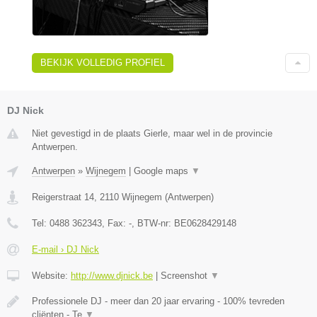
BEKIJK VOLLEDIG PROFIEL
DJ Nick
Niet gevestigd in de plaats Gierle, maar wel in de provincie
Antwerpen.
Antwerpen
»
Wijnegem
|
Google maps
▼
Reigerstraat 14
,
2110
Wijnegem
(
Antwerpen
)
Tel:
0488 362343
, Fax:
-
, BTW-nr:
BE0628429148
E-mail › DJ Nick
Website:
http://www.djnick.be
|
Screenshot
▼
Professionele DJ - meer dan 20 jaar ervaring - 100% tevreden
cliënten - Te
▼