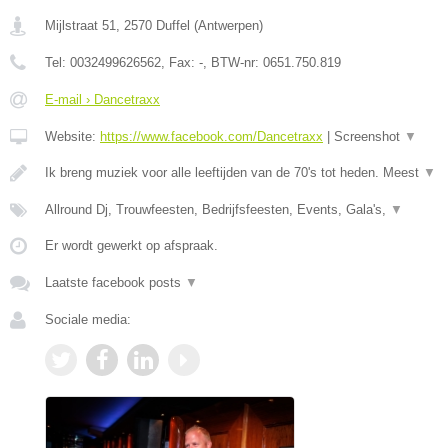
Mijlstraat 51
,
2570
Duffel
(
Antwerpen
)
Tel:
0032499626562
, Fax:
-
, BTW-nr:
0651.750.819
E-mail › Dancetraxx
Website:
https://www.facebook.com/Dancetraxx
|
Screenshot
▼
Ik breng muziek voor alle leeftijden van de 70's tot heden. Meest
▼
Allround Dj, Trouwfeesten, Bedrijfsfeesten, Events, Gala's,
▼
Er wordt gewerkt op afspraak.
Laatste facebook posts
▼
Sociale media: