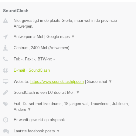
SoundClash
Niet gevestigd in de plaats Gierle, maar wel in de provincie
Antwerpen.
Antwerpen
»
Mol
|
Google maps
▼
Centrum
,
2400
Mol
(
Antwerpen
)
Tel:
-
, Fax:
-
, BTW-nr:
-
E-mail › SoundClash
Website:
https://www.soundclashdj.com
|
Screenshot
▼
SoundClash is een DJ duo uit Mol.
▼
Fuif, DJ set met live drums, 18-jarigen vat, Trouwfeest, Jubileum,
Andere
▼
Er wordt gewerkt op afspraak.
Laatste facebook posts
▼