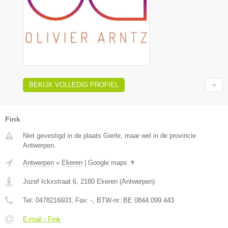
BEKIJK VOLLEDIG PROFIEL
Fink
Niet gevestigd in de plaats Gierle, maar wel in de provincie
Antwerpen.
Antwerpen
»
Ekeren
|
Google maps
▼
Jozef Ickxstraat 6
,
2180
Ekeren
(
Antwerpen
)
Tel:
0478216603
, Fax:
-
, BTW-nr:
BE 0844.099.443
E-mail › Fink