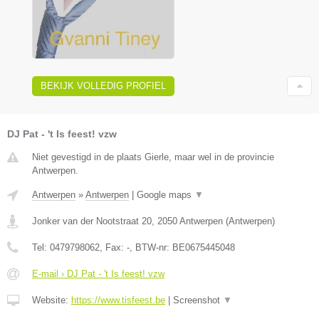
BEKIJK VOLLEDIG PROFIEL
DJ Pat - 't Is feest! vzw
Niet gevestigd in de plaats Gierle, maar wel in de provincie
Antwerpen.
Antwerpen
»
Antwerpen
|
Google maps
▼
Jonker van der Nootstraat 20
,
2050
Antwerpen
(
Antwerpen
)
Tel:
0479798062
, Fax:
-
, BTW-nr:
BE0675445048
E-mail › DJ Pat - 't Is feest! vzw
Website:
https://www.tisfeest.be
|
Screenshot
▼