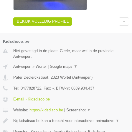
BEKIJK VOLLEDIG PROFIEL
Kidsdisco.be
Niet gevestigd in de plaats Gierle, maar wel in de provincie
Antwerpen.
Antwerpen
»
Wortel
|
Google maps
▼
Pater Declerckstraat
,
2323
Wortel
(
Antwerpen
)
Tel:
0477828722
, Fax:
-
, BTW-nr:
0639.934.437
E-mail › Kidsdisco.be
Website:
https://kidsdisco.be
|
Screenshot
▼
Bij kidsdisco.be kan u terecht voor interactieve, animatieve
▼
Diensten: Kinderdisco, Zwarte Pietendisco, Kidsdisco