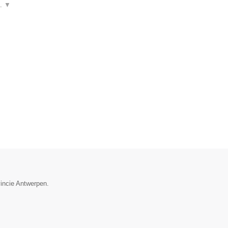
n.
▼
vincie Antwerpen.