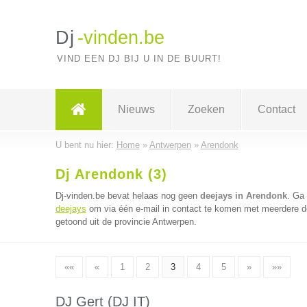
Dj
-vinden.be
VIND EEN DJ BIJ U IN DE BUURT!
Nieuws
Zoeken
Contact
U bent nu hier:
Home
»
Antwerpen
»
Arendonk
Dj Arendonk (3)
Dj-vinden.be bevat helaas nog geen
deejays in Arendonk
. Ga
deejays
om via één e-mail in contact te komen met meerdere dee
getoond uit de provincie Antwerpen.
««
«
1
2
3
4
5
»
»»
DJ Gert (DJ IT)