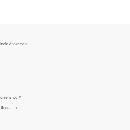
vincie Antwerpen.
creenshot
▼
 Ik draai
▼