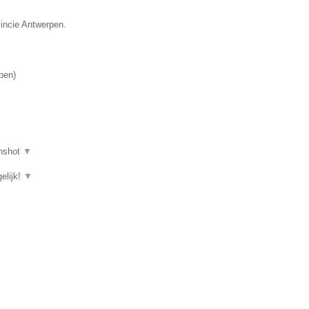
vincie Antwerpen.
pen
)
nshot
▼
elijk!
▼