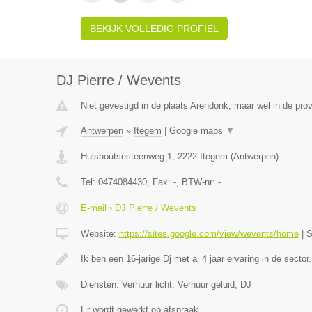
BEKIJK VOLLEDIG PROFIEL
DJ Pierre / Wevents
Niet gevestigd in de plaats Arendonk, maar wel in de pro
Antwerpen
»
Itegem
|
Google maps
▼
Hulshoutsesteenweg 1
,
2222
Itegem
(
Antwerpen
)
Tel:
0474084430
, Fax:
-
, BTW-nr:
-
E-mail › DJ Pierre / Wevents
Website:
https://sites.google.com/view/wevents/home
|
S
Ik ben een 16-jarige Dj met al 4 jaar ervaring in de sector.
Diensten: Verhuur licht, Verhuur geluid, DJ
Er wordt gewerkt op afspraak.