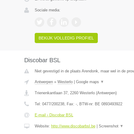
Sociale media:
BEKIJK VOLLEDIG PROFIEL
Discobar BSL
Niet gevestigd in de plaats Arendonk, maar wel in de pro
Antwerpen
»
Westerlo
|
Google maps
▼
Trienenkantlaan 37
,
2260
Westerlo
(
Antwerpen
)
Tel:
0477/200238
, Fax:
-
, BTW-nr:
BE 0893493922
E-mail › Discobar BSL
Website:
http://www.discobarbsl.be
|
Screenshot
▼