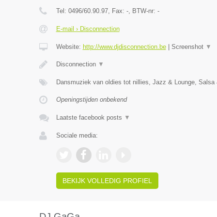
Tel:
0496/60.90.97
, Fax:
-
, BTW-nr:
-
E-mail › Disconnection
Website:
http://www.djdisconnection.be
|
Screenshot
▼
Disconnection
▼
Dansmuziek van oldies tot nillies, Jazz & Lounge, Salsa
Openingstijden onbekend
Laatste facebook posts
▼
Sociale media:
BEKIJK VOLLEDIG PROFIEL
DJ GaGa