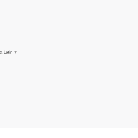
 & Latin
▼