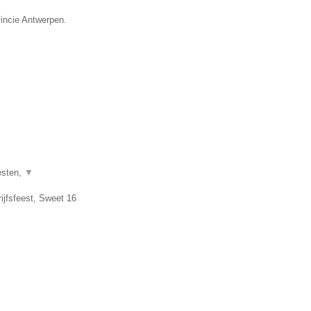
vincie Antwerpen.
esten,
▼
ijfsfeest, Sweet 16