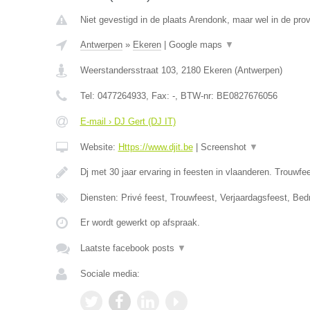
Niet gevestigd in de plaats Arendonk, maar wel in de pro
Antwerpen
»
Ekeren
|
Google maps
▼
Weerstandersstraat 103
,
2180
Ekeren
(
Antwerpen
)
Tel:
0477264933
, Fax:
-
, BTW-nr:
BE0827676056
E-mail › DJ Gert (DJ IT)
Website:
Https://www.djit.be
|
Screenshot
▼
Dj met 30 jaar ervaring in feesten in vlaanderen. Trouwfe
Diensten: Privé feest, Trouwfeest, Verjaardagsfeest, Bedr
Er wordt gewerkt op afspraak.
Laatste facebook posts
▼
Sociale media: