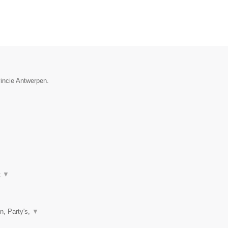
vincie Antwerpen.
t
▼
n, Party's,
▼