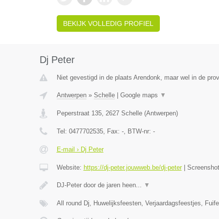
BEKIJK VOLLEDIG PROFIEL
Dj Peter
Niet gevestigd in de plaats Arendonk, maar wel in de pro
Antwerpen
»
Schelle
|
Google maps
▼
Peperstraat 135
,
2627
Schelle
(
Antwerpen
)
Tel:
0477702535
, Fax:
-
, BTW-nr:
-
E-mail › Dj Peter
Website:
https://dj-peter.jouwweb.be/dj-peter
|
Screensho
DJ-Peter door de jaren heen...
▼
All round Dj, Huwelijksfeesten, Verjaardagsfeestjes, Fuife