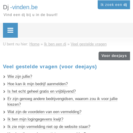
Ik zoek een
dj
Dj
-vinden.be
Vind een dj bij u in de buurt!
U bent nu hier:
Home
»
Ik ben een dj
»
Veel gestelde vragen
Voor deejays
Veel gestelde vragen (voor deejays)
Wie zijn jullie?
Hoe kan ik mijn bedrijf aanmelden?
Is het echt geheel gratis en vrijblijvend?
Er zijn genoeg andere bedrijvengidsen, waarom zou ik voor jullie
kiezen?
Wat zijn de voordelen van een vermelding?
Ik ben mijn logingegevens kwijt?
Ik zie mijn vermelding niet op de website staan?