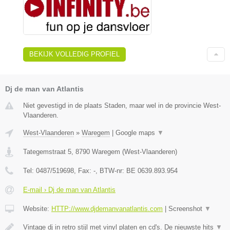
BEKIJK VOLLEDIG PROFIEL
Dj de man van Atlantis
Niet gevestigd in de plaats Staden, maar wel in de provincie West-
Vlaanderen.
West-Vlaanderen
»
Waregem
|
Google maps
▼
Tategemstraat 5
,
8790
Waregem
(
West-Vlaanderen
)
Tel:
0487/519698
, Fax:
-
, BTW-nr:
BE 0639.893.954
E-mail › Dj de man van Atlantis
Website:
HTTP://www.djdemanvanatlantis.com
|
Screenshot
▼
Vintage dj in retro stijl met vinyl platen en cd's. De nieuwste hits
▼