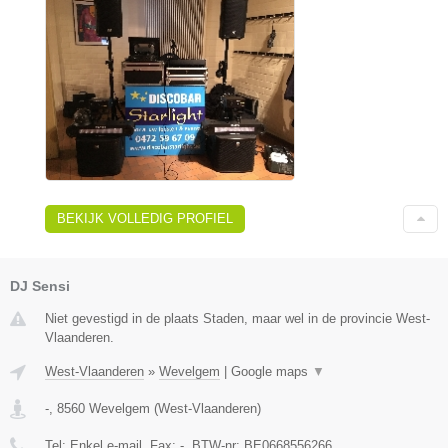
BEKIJK VOLLEDIG PROFIEL
DJ Sensi
Niet gevestigd in de plaats Staden, maar wel in de provincie West-
Vlaanderen.
West-Vlaanderen
»
Wevelgem
|
Google maps
▼
-
,
8560
Wevelgem
(
West-Vlaanderen
)
Tel:
Enkel e-mail
, Fax:
-
, BTW-nr:
BE0668556266