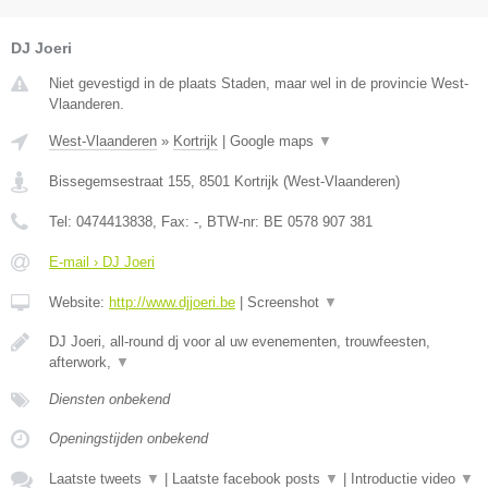
DJ Joeri
Niet gevestigd in de plaats Staden, maar wel in de provincie West-
Vlaanderen.
West-Vlaanderen
»
Kortrijk
|
Google maps
▼
Bissegemsestraat 155
,
8501
Kortrijk
(
West-Vlaanderen
)
Tel:
0474413838
, Fax:
-
, BTW-nr:
BE 0578 907 381
E-mail › DJ Joeri
Website:
http://www.djjoeri.be
|
Screenshot
▼
DJ Joeri, all-round dj voor al uw evenementen, trouwfeesten,
afterwork,
▼
Diensten onbekend
Openingstijden onbekend
Laatste tweets
▼
|
Laatste facebook posts
▼
|
Introductie video
▼