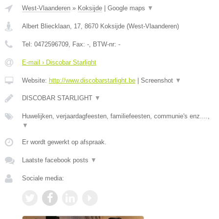
West-Vlaanderen
»
Koksijde
|
Google maps
▼
Albert Bliecklaan, 17
,
8670
Koksijde
(
West-Vlaanderen
)
Tel:
0472596709
, Fax:
-
, BTW-nr:
-
E-mail › Discobar Starlight
Website:
http://www.discobarstarlight.be
|
Screenshot
▼
DISCOBAR STARLIGHT
▼
Huwelijken, verjaardagfeesten, familiefeesten, communie's enz....,
▼
Er wordt gewerkt op afspraak.
Laatste facebook posts
▼
Sociale media: