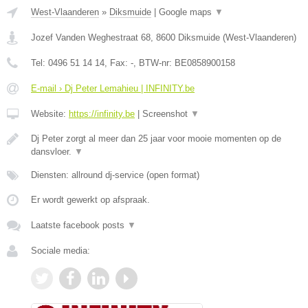
West-Vlaanderen
»
Diksmuide
|
Google maps
▼
Jozef Vanden Weghestraat 68
,
8600
Diksmuide
(
West-Vlaanderen
)
Tel:
0496 51 14 14
, Fax:
-
, BTW-nr:
BE0858900158
E-mail › Dj Peter Lemahieu | INFINITY.be
Website:
https://infinity.be
|
Screenshot
▼
Dj Peter zorgt al meer dan 25 jaar voor mooie momenten op de
dansvloer.
▼
Diensten: allround dj-service (open format)
Er wordt gewerkt op afspraak.
Laatste facebook posts
▼
Sociale media: