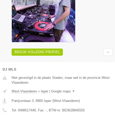
BEKIJK VOLLEDIG PROFIEL
DJ WLS
Niet gevestigd in de plaats Staden, maar wel in de provincie West-
Vlaanderen.
West-Vlaanderen
»
Ieper
|
Google maps
▼
Patrijzenlaan 3
,
8900
Ieper
(
West-Vlaanderen
)
Tel:
0498517440
, Fax:
-
, BTW-nr:
BE0628845555