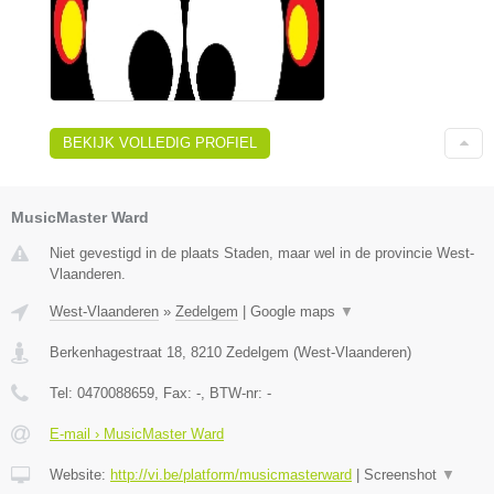
BEKIJK VOLLEDIG PROFIEL
MusicMaster Ward
Niet gevestigd in de plaats Staden, maar wel in de provincie West-
Vlaanderen.
West-Vlaanderen
»
Zedelgem
|
Google maps
▼
Berkenhagestraat 18
,
8210
Zedelgem
(
West-Vlaanderen
)
Tel:
0470088659
, Fax:
-
, BTW-nr:
-
E-mail › MusicMaster Ward
Website:
http://vi.be/platform/musicmasterward
|
Screenshot
▼