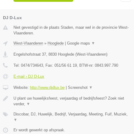
DJ D-Lux
Niet gevestigd in de plaats Staden, maar wel in de provincie West-
Vlaanderen.
West-Vlaanderen
»
Hooglede
|
Google maps
▼
Engelshofstraat 37
,
8830
Hooglede
(
West-Vlaanderen
)
Tel:
0474/734643
, Fax:
051/56 61 19
, BTW-nr:
0843.997.790
E-mail › DJ D-Lux
Website:
http://www.djdlux.be
|
Screenshot
▼
U plant uw huwelijksfeest, verjaardag of bedrijfsfeest? Zoek niet
verder,
▼
Discobar, DJ, Huwelijk, Bedrijf, Verjaardag, Meeting, Fuif, Muziek,
▼
Er wordt gewerkt op afspraak.