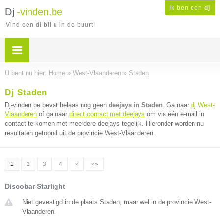
Ik ben een
dj
Dj
-vinden.be
Vind een dj bij u in de buurt!
U bent nu hier:
Home
»
West-Vlaanderen
»
Staden
Dj Staden
Dj-vinden.be bevat helaas nog geen
deejays in Staden
. Ga naar
dj West-
Vlaanderen
of ga naar
direct contact met deejays
om via één e-mail in
contact te komen met meerdere deejays tegelijk. Hieronder worden nu
resultaten getoond uit de provincie West-Vlaanderen.
1
2
3
4
»
»»
Discobar Starlight
Niet gevestigd in de plaats Staden, maar wel in de provincie West-
Vlaanderen.