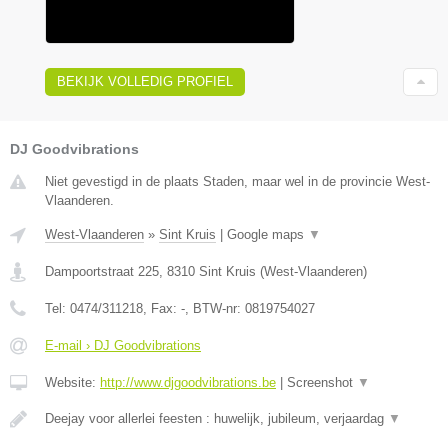
BEKIJK VOLLEDIG PROFIEL
DJ Goodvibrations
Niet gevestigd in de plaats Staden, maar wel in de provincie West-
Vlaanderen.
West-Vlaanderen
»
Sint Kruis
|
Google maps
▼
Dampoortstraat 225
,
8310
Sint Kruis
(
West-Vlaanderen
)
Tel:
0474/311218
, Fax:
-
, BTW-nr:
0819754027
E-mail › DJ Goodvibrations
Website:
http://www.djgoodvibrations.be
|
Screenshot
▼
Deejay voor allerlei feesten : huwelijk, jubileum, verjaardag
▼