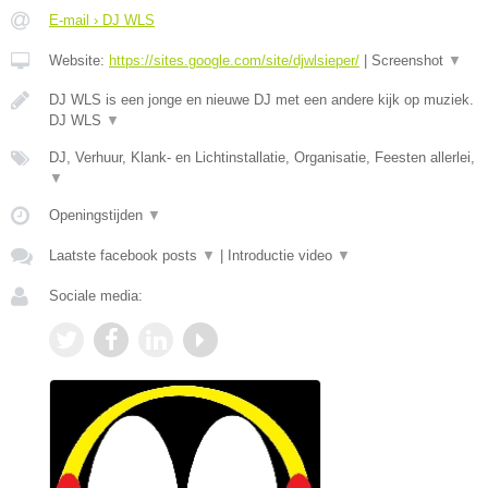
E-mail › DJ WLS
Website:
https://sites.google.com/site/djwlsieper/
|
Screenshot
▼
DJ WLS is een jonge en nieuwe DJ met een andere kijk op muziek.
DJ WLS
▼
DJ, Verhuur, Klank- en Lichtinstallatie, Organisatie, Feesten allerlei,
▼
Openingstijden
▼
Laatste facebook posts
▼
|
Introductie video
▼
Sociale media: