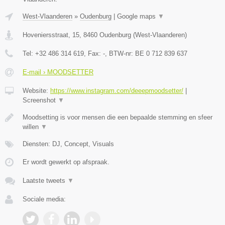
West-Vlaanderen
»
Oudenburg
|
Google maps
▼
Hoveniersstraat, 15
,
8460
Oudenburg
(
West-Vlaanderen
)
Tel:
+32 486 314 619
, Fax:
-
, BTW-nr:
BE 0 712 839 637
E-mail › MOODSETTER
Website:
https://www.instagram.com/deeepmoodsetter/
|
Screenshot
▼
Moodsetting is voor mensen die een bepaalde stemming en sfeer
willen
▼
Diensten: DJ, Concept, Visuals
Er wordt gewerkt op afspraak.
Laatste tweets
▼
Sociale media: