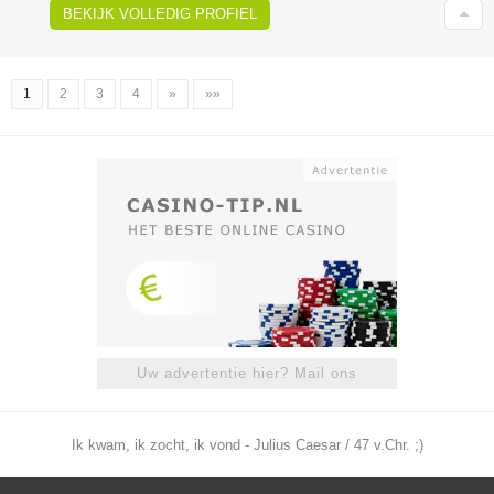
BEKIJK VOLLEDIG PROFIEL
1
2
3
4
»
»»
Uw advertentie hier? Mail ons
Ik kwam, ik zocht, ik vond - Julius Caesar / 47 v.Chr. ;)