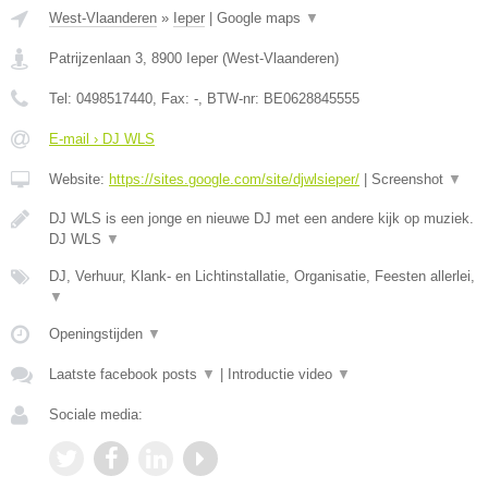
West-Vlaanderen
»
Ieper
|
Google maps
▼
Patrijzenlaan 3
,
8900
Ieper
(
West-Vlaanderen
)
Tel:
0498517440
, Fax:
-
, BTW-nr:
BE0628845555
E-mail › DJ WLS
Website:
https://sites.google.com/site/djwlsieper/
|
Screenshot
▼
DJ WLS is een jonge en nieuwe DJ met een andere kijk op muziek.
DJ WLS
▼
DJ, Verhuur, Klank- en Lichtinstallatie, Organisatie, Feesten allerlei,
▼
Openingstijden
▼
Laatste facebook posts
▼
|
Introductie video
▼
Sociale media: