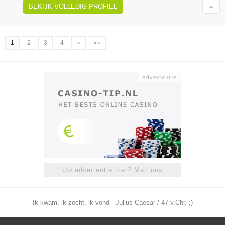
BEKIJK VOLLEDIG PROFIEL
1
2
3
4
»
»»
Uw advertentie hier? Mail ons
Ik kwam, ik zocht, ik vond - Julius Caesar / 47 v.Chr. ;)