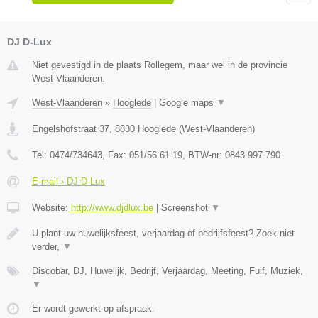
DJ D-Lux
Niet gevestigd in de plaats Rollegem, maar wel in de provincie
West-Vlaanderen.
West-Vlaanderen
»
Hooglede
|
Google maps
▼
Engelshofstraat 37
,
8830
Hooglede
(
West-Vlaanderen
)
Tel:
0474/734643
, Fax:
051/56 61 19
, BTW-nr:
0843.997.790
E-mail › DJ D-Lux
Website:
http://www.djdlux.be
|
Screenshot
▼
U plant uw huwelijksfeest, verjaardag of bedrijfsfeest? Zoek niet
verder,
▼
Discobar, DJ, Huwelijk, Bedrijf, Verjaardag, Meeting, Fuif, Muziek,
▼
Er wordt gewerkt op afspraak.