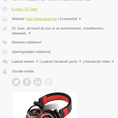
E-mail › DJ Joeri
Website:
http://www.djjoeri.be
|
Screenshot
▼
DJ Joeri, all-round dj voor al uw evenementen, trouwfeesten,
afterwork,
▼
Diensten onbekend
Openingstijden onbekend
Laatste tweets
▼
|
Laatste facebook posts
▼
|
Introductie video
▼
Sociale media: