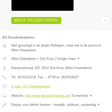
BEKIJK VOLLEDIG PROFIEL
DJ Goodvibrations
Niet gevestigd in de plaats Rollegem, maar wel in de provincie
West-Vlaanderen.
West-Vlaanderen
»
Sint Kruis
|
Google maps
▼
Dampoortstraat 225
,
8310
Sint Kruis
(
West-Vlaanderen
)
Tel:
0474/311218
, Fax:
-
, BTW-nr:
0819754027
E-mail › DJ Goodvibrations
Website:
http://www.djgoodvibrations.be
|
Screenshot
▼
Deejay voor allerlei feesten : huwelijk, jubileum, verjaardag
▼