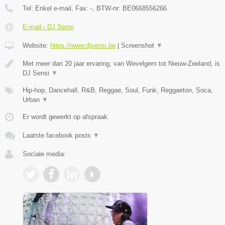
Tel:
Enkel e-mail
, Fax:
-
, BTW-nr:
BE0668556266
E-mail › DJ Sensi
Website:
https://www.djsensi.be
|
Screenshot
▼
Met meer dan 20 jaar ervaring, van Wevelgem tot Nieuw-Zeeland, is
DJ Sensi
▼
Hip-hop, Dancehall, R&B, Reggae, Soul, Funk, Reggaeton, Soca,
Urban
▼
Er wordt gewerkt op afspraak.
Laatste facebook posts
▼
Sociale media: