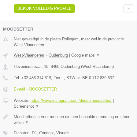
BEKIJK VOLLEDIG PROFIEL
MOODSETTER
Niet gevestigd in de plaats Rollegem, maar wel in de provincie
West-Vlaanderen.
West-Vlaanderen
»
Oudenburg
|
Google maps
▼
Hoveniersstraat, 15
,
8460
Oudenburg
(
West-Vlaanderen
)
Tel:
+32 486 314 619
, Fax:
-
, BTW-nr:
BE 0 712 839 637
E-mail › MOODSETTER
Website:
https://www.instagram.com/deeepmoodsetter/
|
Screenshot
▼
Moodsetting is voor mensen die een bepaalde stemming en sfeer
willen
▼
Diensten: DJ, Concept, Visuals