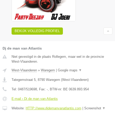
BEKIJK VOLLEDIG PROFIEL
Dj de man van Atlantis
Niet gevestigd in de plaats Rollegem, maar wel in de provincie
West-Vlaanderen.
West-Vlaanderen
»
Waregem
|
Google maps
▼
Tategemstraat 5
,
8790
Waregem
(
West-Vlaanderen
)
Tel:
0487/519698
, Fax:
-
, BTW-nr:
BE 0639.893.954
E-mail › Dj de man van Atlantis
Website:
HTTP://www.djdemanvanatlantis.com
|
Screenshot
▼