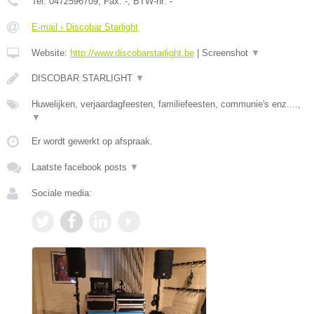
Tel:
0472596709
, Fax:
-
, BTW-nr:
-
E-mail › Discobar Starlight
Website:
http://www.discobarstarlight.be
|
Screenshot
▼
DISCOBAR STARLIGHT
▼
Huwelijken, verjaardagfeesten, familiefeesten, communie's enz....,
▼
Er wordt gewerkt op afspraak.
Laatste facebook posts
▼
Sociale media: