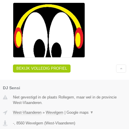
BEKIJK VOLLEDIG PROFIEL
DJ Sensi
Niet gevestigd in de plaats Rollegem, maar wel in de provincie
West-Vlaanderen.
West-Vlaanderen
»
Wevelgem
|
Google maps
▼
-
,
8560
Wevelgem
(
West-Vlaanderen
)