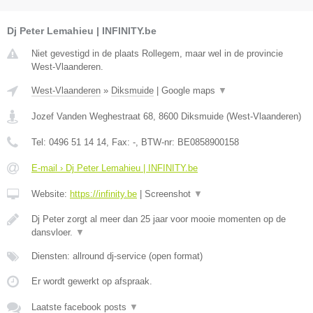
Dj Peter Lemahieu | INFINITY.be
Niet gevestigd in de plaats Rollegem, maar wel in de provincie
West-Vlaanderen.
West-Vlaanderen
»
Diksmuide
|
Google maps
▼
Jozef Vanden Weghestraat 68
,
8600
Diksmuide
(
West-Vlaanderen
)
Tel:
0496 51 14 14
, Fax:
-
, BTW-nr:
BE0858900158
E-mail › Dj Peter Lemahieu | INFINITY.be
Website:
https://infinity.be
|
Screenshot
▼
Dj Peter zorgt al meer dan 25 jaar voor mooie momenten op de
dansvloer.
▼
Diensten: allround dj-service (open format)
Er wordt gewerkt op afspraak.
Laatste facebook posts
▼