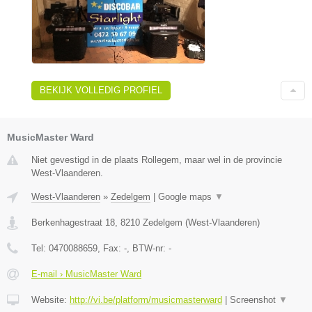
BEKIJK VOLLEDIG PROFIEL
MusicMaster Ward
Niet gevestigd in de plaats Rollegem, maar wel in de provincie
West-Vlaanderen.
West-Vlaanderen
»
Zedelgem
|
Google maps
▼
Berkenhagestraat 18
,
8210
Zedelgem
(
West-Vlaanderen
)
Tel:
0470088659
, Fax:
-
, BTW-nr:
-
E-mail › MusicMaster Ward
Website:
http://vi.be/platform/musicmasterward
|
Screenshot
▼