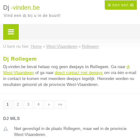
Ik ben een
dj
Dj
-vinden.be
Vind een dj bij u in de buurt!
U bent nu hier:
Home
»
West-Vlaanderen
»
Rollegem
Dj Rollegem
Dj-vinden.be bevat helaas nog geen
deejays in Rollegem
. Ga naar
dj
West-Vlaanderen
of ga naar
direct contact met deejays
om via één e-mail
in contact te komen met meerdere deejays tegelijk. Hieronder worden nu
resultaten getoond uit de provincie West-Vlaanderen.
1
2
3
4
»
»»
DJ WLS
Niet gevestigd in de plaats Rollegem, maar wel in de provincie
West-Vlaanderen.