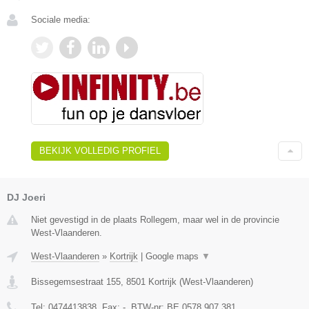
Sociale media:
BEKIJK VOLLEDIG PROFIEL
DJ Joeri
Niet gevestigd in de plaats Rollegem, maar wel in de provincie
West-Vlaanderen.
West-Vlaanderen
»
Kortrijk
|
Google maps
▼
Bissegemsestraat 155
,
8501
Kortrijk
(
West-Vlaanderen
)
Tel:
0474413838
, Fax:
-
, BTW-nr:
BE 0578 907 381