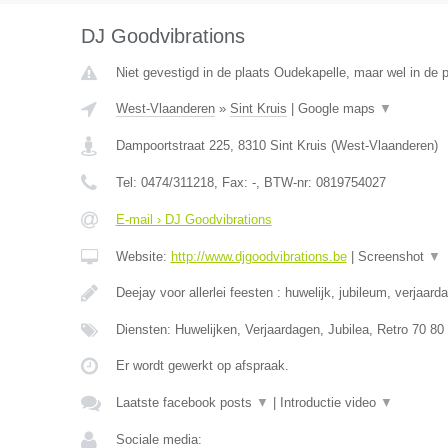
DJ Goodvibrations
Niet gevestigd in de plaats Oudekapelle, maar wel in de 
West-Vlaanderen
»
Sint Kruis
|
Google maps
▼
Dampoortstraat 225
,
8310
Sint Kruis
(
West-Vlaanderen
)
Tel:
0474/311218
, Fax:
-
, BTW-nr:
0819754027
E-mail › DJ Goodvibrations
Website:
http://www.djgoodvibrations.be
|
Screenshot
▼
Deejay voor allerlei feesten : huwelijk, jubileum, verjaard
Diensten: Huwelijken, Verjaardagen, Jubilea, Retro 70 80
Er wordt gewerkt op afspraak.
Laatste facebook posts
▼
|
Introductie video
▼
Sociale media: