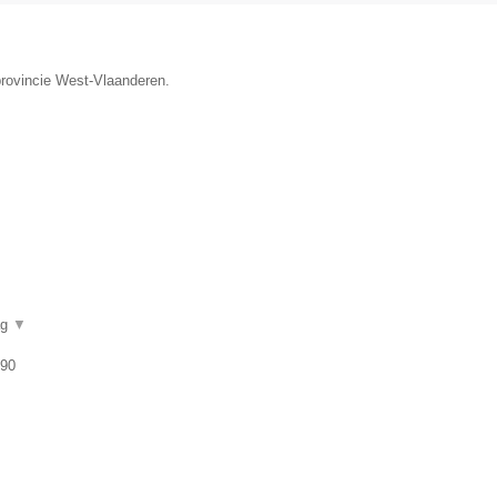
provincie West-Vlaanderen.
ag
▼
 90