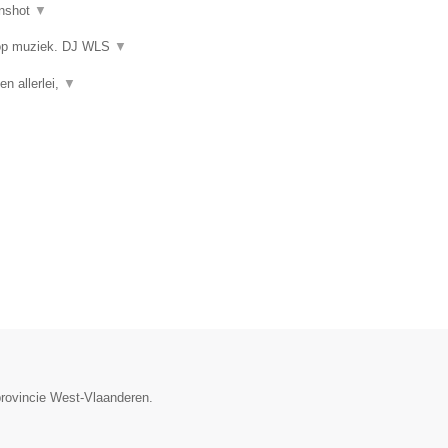
nshot
▼
 op muziek. DJ WLS
▼
en allerlei,
▼
provincie West-Vlaanderen.