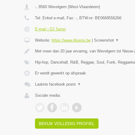
-
,
8560
Wevelgem
(
West-Vlaanderen
)
Tel:
Enkel e-mail
, Fax:
-
, BTW-nr:
BE0668556266
E-mail › DJ Sensi
Website:
https://www.djsensi.be
|
Screenshot
▼
Met meer dan 20 jaar ervaring, van Wevelgem tot Nieuw-
Hip-hop, Dancehall, R&B, Reggae, Soul, Funk, Reggaet
Er wordt gewerkt op afspraak.
Laatste facebook posts
▼
Sociale media:
BEKIJK VOLLEDIG PROFIEL