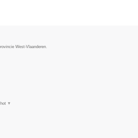
provincie West-Vlaanderen.
shot
▼