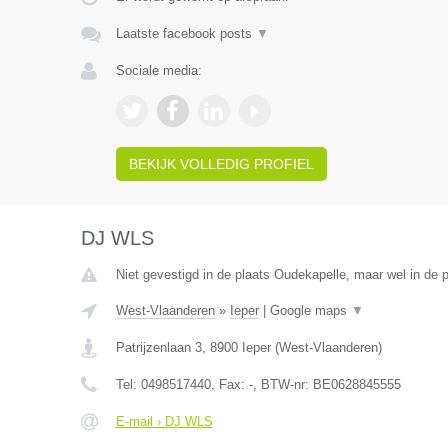
Laatste facebook posts
▼
Sociale media:
BEKIJK VOLLEDIG PROFIEL
DJ WLS
Niet gevestigd in de plaats Oudekapelle, maar wel in de 
West-Vlaanderen
»
Ieper
|
Google maps
▼
Patrijzenlaan 3
,
8900
Ieper
(
West-Vlaanderen
)
Tel:
0498517440
, Fax:
-
, BTW-nr:
BE0628845555
E-mail › DJ WLS