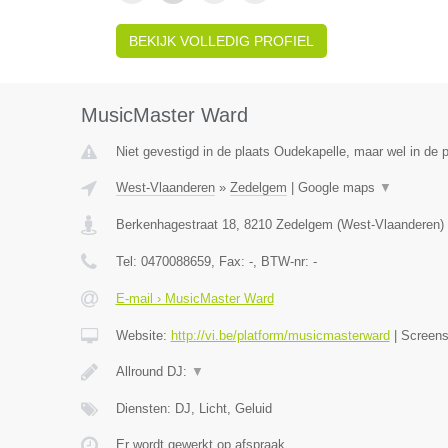
BEKIJK VOLLEDIG PROFIEL
MusicMaster Ward
Niet gevestigd in de plaats Oudekapelle, maar wel in de 
West-Vlaanderen
»
Zedelgem
|
Google maps
▼
Berkenhagestraat 18
,
8210
Zedelgem
(
West-Vlaanderen
)
Tel:
0470088659
, Fax:
-
, BTW-nr:
-
E-mail › MusicMaster Ward
Website:
http://vi.be/platform/musicmasterward
|
Screen
Allround DJ:
▼
Diensten: DJ, Licht, Geluid
Er wordt gewerkt op afspraak.