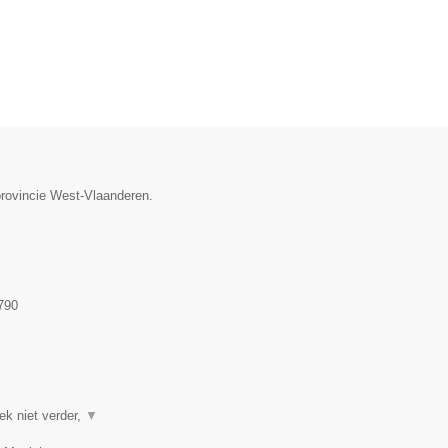
provincie West-Vlaanderen.
790
ek niet verder,
▼