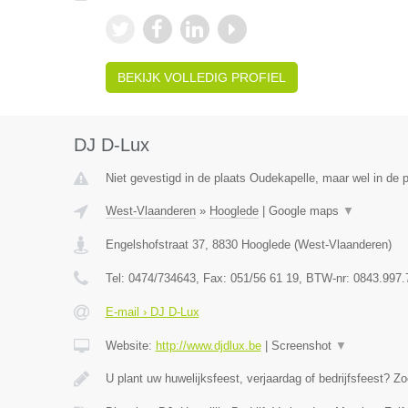
BEKIJK VOLLEDIG PROFIEL
DJ D-Lux
Niet gevestigd in de plaats Oudekapelle, maar wel in de 
West-Vlaanderen
»
Hooglede
|
Google maps
▼
Engelshofstraat 37
,
8830
Hooglede
(
West-Vlaanderen
)
Tel:
0474/734643
, Fax:
051/56 61 19
, BTW-nr:
0843.997.
E-mail › DJ D-Lux
Website:
http://www.djdlux.be
|
Screenshot
▼
U plant uw huwelijksfeest, verjaardag of bedrijfsfeest? Zo