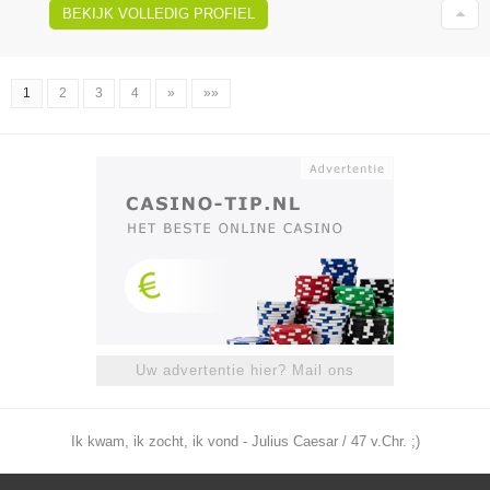
BEKIJK VOLLEDIG PROFIEL
1
2
3
4
»
»»
Uw advertentie hier? Mail ons
Ik kwam, ik zocht, ik vond - Julius Caesar / 47 v.Chr. ;)