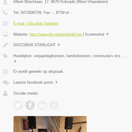
Albert Bliecklaan, 17
,
8670
Koksijde
(
West-Vlaanderen
)
Tel:
0472596709
, Fax:
-
, BTW-nr:
-
E-mail › Discobar Starlight
Website:
http://www.discobarstarlight.be
|
Screenshot
▼
DISCOBAR STARLIGHT
▼
Huwelijken, verjaardagfeesten, familiefeesten, communie's enz....,
▼
Er wordt gewerkt op afspraak.
Laatste facebook posts
▼
Sociale media: