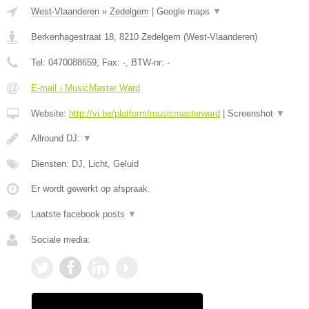
West-Vlaanderen
»
Zedelgem
|
Google maps
▼
Berkenhagestraat 18
,
8210
Zedelgem
(
West-Vlaanderen
)
Tel:
0470088659
, Fax:
-
, BTW-nr:
-
E-mail › MusicMaster Ward
Website:
http://vi.be/platform/musicmasterward
|
Screenshot
▼
Allround DJ:
▼
Diensten: DJ, Licht, Geluid
Er wordt gewerkt op afspraak.
Laatste facebook posts
▼
Sociale media: