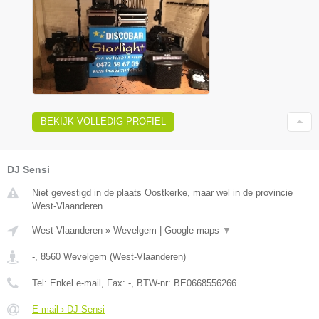
BEKIJK VOLLEDIG PROFIEL
DJ Sensi
Niet gevestigd in de plaats Oostkerke, maar wel in de provincie
West-Vlaanderen.
West-Vlaanderen
»
Wevelgem
|
Google maps
▼
-
,
8560
Wevelgem
(
West-Vlaanderen
)
Tel:
Enkel e-mail
, Fax:
-
, BTW-nr:
BE0668556266
E-mail › DJ Sensi