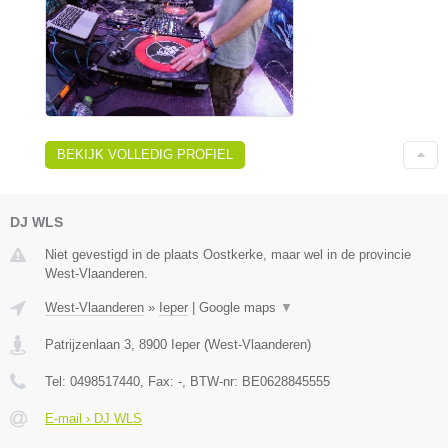
BEKIJK VOLLEDIG PROFIEL
DJ WLS
Niet gevestigd in de plaats Oostkerke, maar wel in de provincie
West-Vlaanderen.
West-Vlaanderen
»
Ieper
|
Google maps
▼
Patrijzenlaan 3
,
8900
Ieper
(
West-Vlaanderen
)
Tel:
0498517440
, Fax:
-
, BTW-nr:
BE0628845555
E-mail › DJ WLS