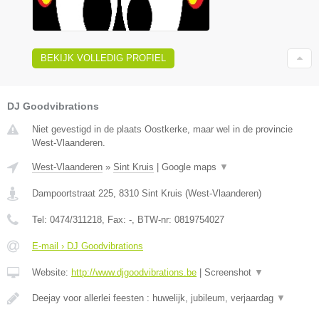
BEKIJK VOLLEDIG PROFIEL
DJ Goodvibrations
Niet gevestigd in de plaats Oostkerke, maar wel in de provincie
West-Vlaanderen.
West-Vlaanderen
»
Sint Kruis
|
Google maps
▼
Dampoortstraat 225
,
8310
Sint Kruis
(
West-Vlaanderen
)
Tel:
0474/311218
, Fax:
-
, BTW-nr:
0819754027
E-mail › DJ Goodvibrations
Website:
http://www.djgoodvibrations.be
|
Screenshot
▼
Deejay voor allerlei feesten : huwelijk, jubileum, verjaardag
▼