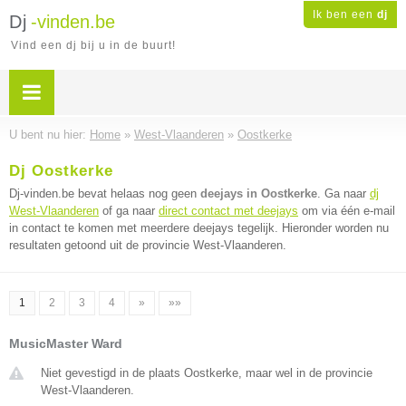
Ik ben een
dj
Dj
-vinden.be
Vind een dj bij u in de buurt!
U bent nu hier:
Home
»
West-Vlaanderen
»
Oostkerke
Dj Oostkerke
Dj-vinden.be bevat helaas nog geen
deejays in Oostkerke
. Ga naar
dj
West-Vlaanderen
of ga naar
direct contact met deejays
om via één e-mail
in contact te komen met meerdere deejays tegelijk. Hieronder worden nu
resultaten getoond uit de provincie West-Vlaanderen.
1
2
3
4
»
»»
MusicMaster Ward
Niet gevestigd in de plaats Oostkerke, maar wel in de provincie
West-Vlaanderen.