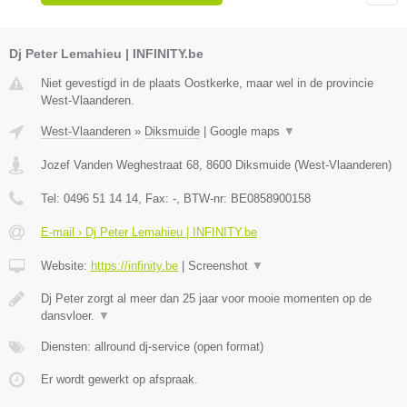
Dj Peter Lemahieu | INFINITY.be
Niet gevestigd in de plaats Oostkerke, maar wel in de provincie
West-Vlaanderen.
West-Vlaanderen
»
Diksmuide
|
Google maps
▼
Jozef Vanden Weghestraat 68
,
8600
Diksmuide
(
West-Vlaanderen
)
Tel:
0496 51 14 14
, Fax:
-
, BTW-nr:
BE0858900158
E-mail › Dj Peter Lemahieu | INFINITY.be
Website:
https://infinity.be
|
Screenshot
▼
Dj Peter zorgt al meer dan 25 jaar voor mooie momenten op de
dansvloer.
▼
Diensten: allround dj-service (open format)
Er wordt gewerkt op afspraak.