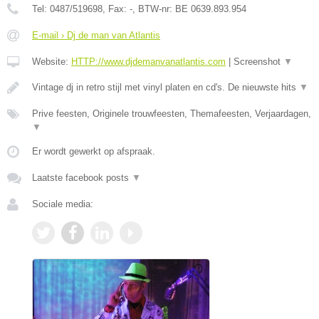
Tel:
0487/519698
, Fax:
-
, BTW-nr:
BE 0639.893.954
E-mail › Dj de man van Atlantis
Website:
HTTP://www.djdemanvanatlantis.com
|
Screenshot
▼
Vintage dj in retro stijl met vinyl platen en cd's. De nieuwste hits
▼
Prive feesten, Originele trouwfeesten, Themafeesten, Verjaardagen,
▼
Er wordt gewerkt op afspraak.
Laatste facebook posts
▼
Sociale media: