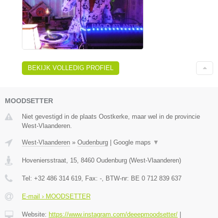
BEKIJK VOLLEDIG PROFIEL
MOODSETTER
Niet gevestigd in de plaats Oostkerke, maar wel in de provincie
West-Vlaanderen.
West-Vlaanderen
»
Oudenburg
|
Google maps
▼
Hoveniersstraat, 15
,
8460
Oudenburg
(
West-Vlaanderen
)
Tel:
+32 486 314 619
, Fax:
-
, BTW-nr:
BE 0 712 839 637
E-mail › MOODSETTER
Website:
https://www.instagram.com/deeepmoodsetter/
|