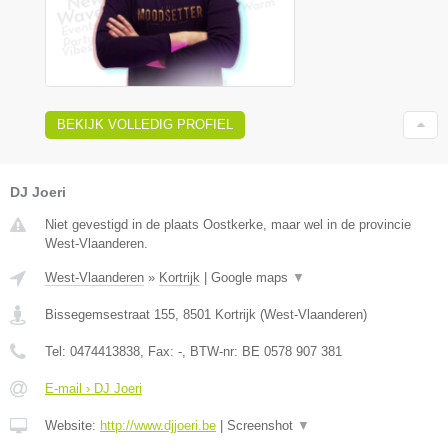
BEKIJK VOLLEDIG PROFIEL
DJ Joeri
Niet gevestigd in de plaats Oostkerke, maar wel in de provincie
West-Vlaanderen.
West-Vlaanderen
»
Kortrijk
|
Google maps
▼
Bissegemsestraat 155
,
8501
Kortrijk
(
West-Vlaanderen
)
Tel:
0474413838
, Fax:
-
, BTW-nr:
BE 0578 907 381
E-mail › DJ Joeri
Website:
http://www.djjoeri.be
|
Screenshot
▼