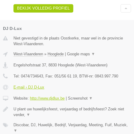
BEKIJK VOLLEDIG PROFIEL
DJ D-Lux
Niet gevestigd in de plaats Oostkerke, maar wel in de provincie
West-Vlaanderen.
West-Vlaanderen
»
Hooglede
|
Google maps
▼
Engelshofstraat 37
,
8830
Hooglede
(
West-Vlaanderen
)
Tel:
0474/734643
, Fax:
051/56 61 19
, BTW-nr:
0843.997.790
E-mail › DJ D-Lux
Website:
http://www.djdlux.be
|
Screenshot
▼
U plant uw huwelijksfeest, verjaardag of bedrijfsfeest? Zoek niet
verder,
▼
Discobar, DJ, Huwelijk, Bedrijf, Verjaardag, Meeting, Fuif, Muziek,
▼