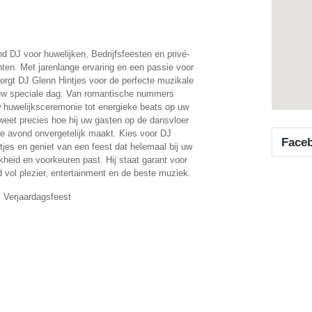
nd DJ voor huwelijken, Bedrijfsfeesten en privé-
en. Met jarenlange ervaring en een passie voor
orgt DJ Glenn Hintjes voor de perfecte muzikale
uw speciale dag. Van romantische nummers
w huwelijksceremonie tot energieke beats op uw
j weet precies hoe hij uw gasten op de dansvloer
 de avond onvergetelijk maakt. Kies voor DJ
Face
tjes en geniet van een feest dat helemaal bij uw
kheid en voorkeuren past. Hij staat garant voor
 vol plezier, entertainment en de beste muziek.
, Verjaardagsfeest