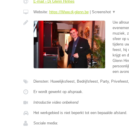
E-mail › Dj Glenn Hintjes
Website:
https://Www.dj-glenn.be
|
Screenshot
▼
Uw allrou
evenement
muziek, z
sfeer op 
tijdens u
feest, hi
krijgt en
Glenn Hin
persoonlij
een avond
Diensten: Huwelijksfeest, Bedrijfsfeest, Party, Privefeest
Er wordt gewerkt op afspraak.
Introductie video onbekend
Het werkgebied is niet beperkt tot een bepaalde afstand.
Sociale media: