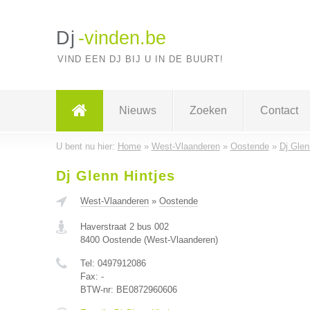
Dj
-vinden.be
VIND EEN DJ BIJ U IN DE BUURT!
Nieuws
Zoeken
Contact
U bent nu hier:
Home
»
West-Vlaanderen
»
Oostende
»
Dj Glen
Dj Glenn Hintjes
West-Vlaanderen
»
Oostende
Haverstraat 2 bus 002
8400
Oostende
(
West-Vlaanderen
)
Tel:
0497912086
Fax:
-
BTW-nr:
BE0872960606