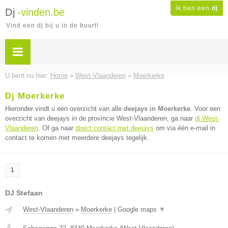
Ik ben een
dj
Dj
-vinden.be
Vind een dj bij u in de buurt!
U bent nu hier:
Home
»
West-Vlaanderen
»
Moerkerke
Dj Moerkerke
Hieronder vindt u een overzicht van alle
deejays in Moerkerke
. Voor een
overzicht van deejays in de provincie West-Vlaanderen, ga naar
dj West-
Vlaanderen
. Of ga naar
direct contact met deejays
om via één e-mail in
contact te komen met meerdere deejays tegelijk.
1
DJ Stefaan
West-Vlaanderen
»
Moerkerke
|
Google maps
▼