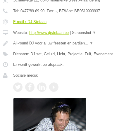
Scheewege 22
,
8340
Moerkerke
(
West-Vlaanderen
)
Tel:
0477/89.69.90
, Fax:
-
, BTW-nr:
BE0519993937
E-mail › DJ Stefaan
Website:
http://www.djstefaan.be
|
Screenshot
▼
All-round DJ voor al uw feesten en partijen...
▼
Diensten: DJ set, Geluid, Licht, Projectie, Fuif, Evenement
Er wordt gewerkt op afspraak.
Sociale media: