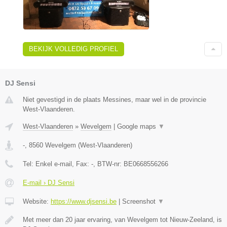
BEKIJK VOLLEDIG PROFIEL
DJ Sensi
Niet gevestigd in de plaats Messines, maar wel in de provincie
West-Vlaanderen.
West-Vlaanderen
»
Wevelgem
|
Google maps
▼
-
,
8560
Wevelgem
(
West-Vlaanderen
)
Tel:
Enkel e-mail
, Fax:
-
, BTW-nr:
BE0668556266
E-mail › DJ Sensi
Website:
https://www.djsensi.be
|
Screenshot
▼
Met meer dan 20 jaar ervaring, van Wevelgem tot Nieuw-Zeeland, is