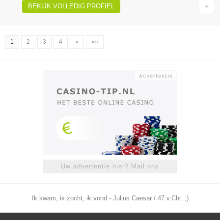
BEKIJK VOLLEDIG PROFIEL
1
2
3
4
»
»»
Uw advertentie hier? Mail ons
Ik kwam, ik zocht, ik vond - Julius Caesar / 47 v.Chr. ;)