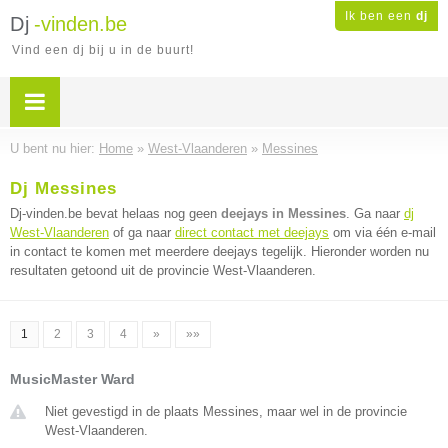
Ik ben een
dj
Dj
-vinden.be
Vind een dj bij u in de buurt!
U bent nu hier:
Home
»
West-Vlaanderen
»
Messines
Dj Messines
Dj-vinden.be bevat helaas nog geen
deejays in Messines
. Ga naar
dj
West-Vlaanderen
of ga naar
direct contact met deejays
om via één e-mail
in contact te komen met meerdere deejays tegelijk. Hieronder worden nu
resultaten getoond uit de provincie West-Vlaanderen.
1
2
3
4
»
»»
MusicMaster Ward
Niet gevestigd in de plaats Messines, maar wel in de provincie
West-Vlaanderen.