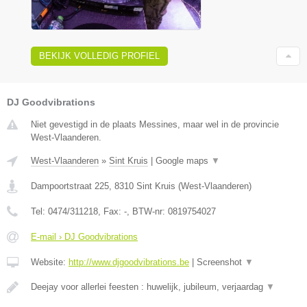
BEKIJK VOLLEDIG PROFIEL
DJ Goodvibrations
Niet gevestigd in de plaats Messines, maar wel in de provincie
West-Vlaanderen.
West-Vlaanderen
»
Sint Kruis
|
Google maps
▼
Dampoortstraat 225
,
8310
Sint Kruis
(
West-Vlaanderen
)
Tel:
0474/311218
, Fax:
-
, BTW-nr:
0819754027
E-mail › DJ Goodvibrations
Website:
http://www.djgoodvibrations.be
|
Screenshot
▼
Deejay voor allerlei feesten : huwelijk, jubileum, verjaardag
▼