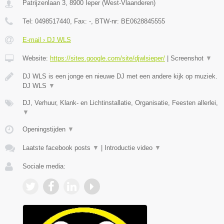
Patrijzenlaan 3
,
8900
Ieper
(
West-Vlaanderen
)
Tel:
0498517440
, Fax:
-
, BTW-nr:
BE0628845555
E-mail › DJ WLS
Website:
https://sites.google.com/site/djwlsieper/
|
Screenshot
▼
DJ WLS is een jonge en nieuwe DJ met een andere kijk op muziek.
DJ WLS
▼
DJ, Verhuur, Klank- en Lichtinstallatie, Organisatie, Feesten allerlei,
▼
Openingstijden
▼
Laatste facebook posts
▼
|
Introductie video
▼
Sociale media: