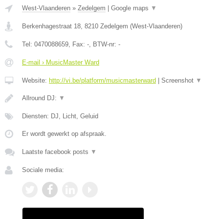
West-Vlaanderen
»
Zedelgem
|
Google maps
▼
Berkenhagestraat 18
,
8210
Zedelgem
(
West-Vlaanderen
)
Tel:
0470088659
, Fax:
-
, BTW-nr:
-
E-mail › MusicMaster Ward
Website:
http://vi.be/platform/musicmasterward
|
Screenshot
▼
Allround DJ:
▼
Diensten: DJ, Licht, Geluid
Er wordt gewerkt op afspraak.
Laatste facebook posts
▼
Sociale media: