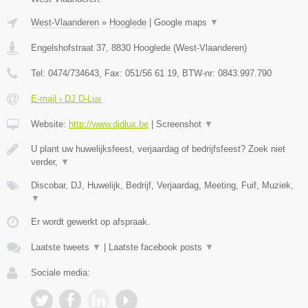
West-Vlaanderen
»
Hooglede
|
Google maps
▼
Engelshofstraat 37
,
8830
Hooglede
(
West-Vlaanderen
)
Tel:
0474/734643
, Fax:
051/56 61 19
, BTW-nr:
0843.997.790
E-mail › DJ D-Lux
Website:
http://www.djdlux.be
|
Screenshot
▼
U plant uw huwelijksfeest, verjaardag of bedrijfsfeest? Zoek niet
verder,
▼
Discobar, DJ, Huwelijk, Bedrijf, Verjaardag, Meeting, Fuif, Muziek,
▼
Er wordt gewerkt op afspraak.
Laatste tweets
▼
|
Laatste facebook posts
▼
Sociale media: