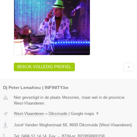
BEKIJK VOLLEDIG PROFIEL
Dj Peter Lemahieu | INFINITY.be
Niet gevestigd in de plaats Messines, maar wel in de provincie
West-Vlaanderen.
West-Vlaanderen
»
Diksmuide
|
Google maps
▼
Jozef Vanden Weghestraat 68
,
8600
Diksmuide
(
West-Vlaanderen
)
Tel:
0496 51 14 14
, Fax:
-
, BTW-nr:
BE0858900158