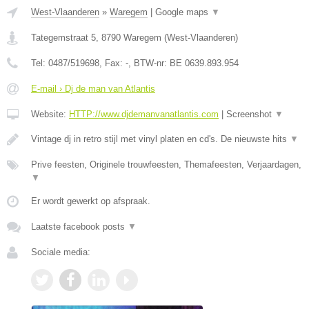
West-Vlaanderen
»
Waregem
|
Google maps
▼
Tategemstraat 5
,
8790
Waregem
(
West-Vlaanderen
)
Tel:
0487/519698
, Fax:
-
, BTW-nr:
BE 0639.893.954
E-mail › Dj de man van Atlantis
Website:
HTTP://www.djdemanvanatlantis.com
|
Screenshot
▼
Vintage dj in retro stijl met vinyl platen en cd's. De nieuwste hits
▼
Prive feesten, Originele trouwfeesten, Themafeesten, Verjaardagen,
▼
Er wordt gewerkt op afspraak.
Laatste facebook posts
▼
Sociale media: