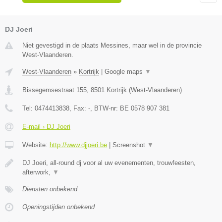
DJ Joeri
Niet gevestigd in de plaats Messines, maar wel in de provincie
West-Vlaanderen.
West-Vlaanderen
»
Kortrijk
|
Google maps
▼
Bissegemsestraat 155
,
8501
Kortrijk
(
West-Vlaanderen
)
Tel:
0474413838
, Fax:
-
, BTW-nr:
BE 0578 907 381
E-mail › DJ Joeri
Website:
http://www.djjoeri.be
|
Screenshot
▼
DJ Joeri, all-round dj voor al uw evenementen, trouwfeesten,
afterwork,
▼
Diensten onbekend
Openingstijden onbekend