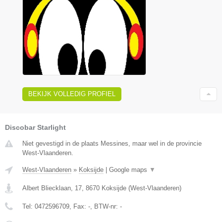
BEKIJK VOLLEDIG PROFIEL
Discobar Starlight
Niet gevestigd in de plaats Messines, maar wel in de provincie
West-Vlaanderen.
West-Vlaanderen
»
Koksijde
|
Google maps
▼
Albert Bliecklaan, 17
,
8670
Koksijde
(
West-Vlaanderen
)
Tel:
0472596709
, Fax:
-
, BTW-nr:
-