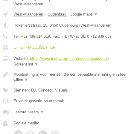
West-Vlaanderen.
West-Vlaanderen
»
Oudenburg
|
Google maps
▼
Hoveniersstraat, 15
,
8460
Oudenburg
(
West-Vlaanderen
)
Tel:
+32 486 314 619
, Fax:
-
, BTW-nr:
BE 0 712 839 637
E-mail › MOODSETTER
Website:
https://www.instagram.com/deeepmoodsetter/
|
Screenshot
▼
Moodsetting is voor mensen die een bepaalde stemming en sfeer
willen
▼
Diensten: DJ, Concept, Visuals
Er wordt gewerkt op afspraak.
Laatste tweets
▼
Sociale media: