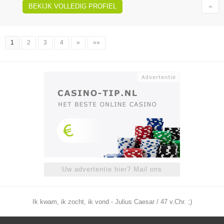
BEKIJK VOLLEDIG PROFIEL
1
2
3
4
»
»»
Uw advertentie hier? Mail ons
Ik kwam, ik zocht, ik vond - Julius Caesar / 47 v.Chr. ;)