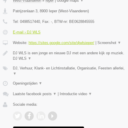
West-Vlaanderen
»
Ieper
|
Google maps
▼
Patrijzenlaan 3
,
8900
Ieper
(
West-Vlaanderen
)
Tel:
0498517440
, Fax:
-
, BTW-nr:
BE0628845555
E-mail › DJ WLS
Website:
https://sites.google.com/site/djwlsieper/
|
Screenshot
▼
DJ WLS is een jonge en nieuwe DJ met een andere kijk op muziek.
DJ WLS
▼
DJ, Verhuur, Klank- en Lichtinstallatie, Organisatie, Feesten allerlei,
▼
Openingstijden
▼
Laatste facebook posts
▼
|
Introductie video
▼
Sociale media: