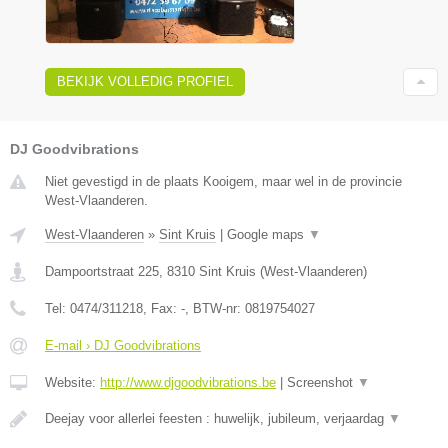
BEKIJK VOLLEDIG PROFIEL
DJ Goodvibrations
Niet gevestigd in de plaats Kooigem, maar wel in de provincie
West-Vlaanderen.
West-Vlaanderen
»
Sint Kruis
|
Google maps
▼
Dampoortstraat 225
,
8310
Sint Kruis
(
West-Vlaanderen
)
Tel:
0474/311218
, Fax:
-
, BTW-nr:
0819754027
E-mail › DJ Goodvibrations
Website:
http://www.djgoodvibrations.be
|
Screenshot
▼
Deejay voor allerlei feesten : huwelijk, jubileum, verjaardag
▼