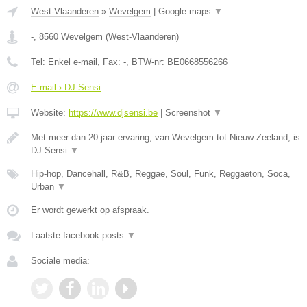
West-Vlaanderen
»
Wevelgem
|
Google maps
▼
-
,
8560
Wevelgem
(
West-Vlaanderen
)
Tel:
Enkel e-mail
, Fax:
-
, BTW-nr:
BE0668556266
E-mail › DJ Sensi
Website:
https://www.djsensi.be
|
Screenshot
▼
Met meer dan 20 jaar ervaring, van Wevelgem tot Nieuw-Zeeland, is
DJ Sensi
▼
Hip-hop, Dancehall, R&B, Reggae, Soul, Funk, Reggaeton, Soca,
Urban
▼
Er wordt gewerkt op afspraak.
Laatste facebook posts
▼
Sociale media: