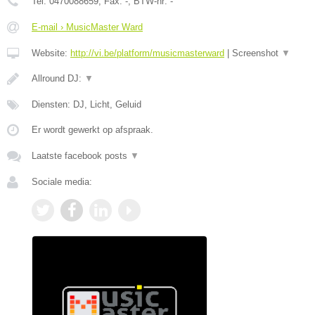
Tel:
0470088659
, Fax:
-
, BTW-nr:
-
E-mail › MusicMaster Ward
Website:
http://vi.be/platform/musicmasterward
|
Screenshot
▼
Allround DJ:
▼
Diensten: DJ, Licht, Geluid
Er wordt gewerkt op afspraak.
Laatste facebook posts
▼
Sociale media: