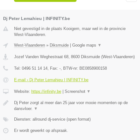
Dj Peter Lemahieu | INFINITY.be
Niet gevestigd in de plaats Kooigem, maar wel in de provincie
West-Vlaanderen.
West-Vlaanderen
»
Diksmuide
|
Google maps
▼
Jozef Vanden Weghestraat 68
,
8600
Diksmuide
(
West-Vlaanderen
)
Tel:
0496 51 14 14
, Fax:
-
, BTW-nr:
BE0858900158
E-mail › Dj Peter Lemahieu | INFINITY.be
Website:
https://infinity.be
|
Screenshot
▼
Dj Peter zorgt al meer dan 25 jaar voor mooie momenten op de
dansvloer.
▼
Diensten: allround dj-service (open format)
Er wordt gewerkt op afspraak.