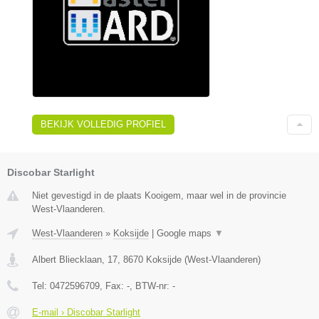
BEKIJK VOLLEDIG PROFIEL
Discobar Starlight
Niet gevestigd in de plaats Kooigem, maar wel in de provincie
West-Vlaanderen.
West-Vlaanderen
»
Koksijde
|
Google maps
▼
Albert Bliecklaan, 17
,
8670
Koksijde
(
West-Vlaanderen
)
Tel:
0472596709
, Fax:
-
, BTW-nr:
-
E-mail › Discobar Starlight