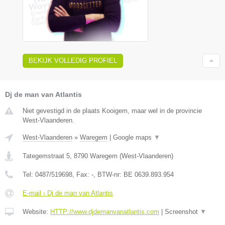
BEKIJK VOLLEDIG PROFIEL
Dj de man van Atlantis
Niet gevestigd in de plaats Kooigem, maar wel in de provincie
West-Vlaanderen.
West-Vlaanderen
»
Waregem
|
Google maps
▼
Tategemstraat 5
,
8790
Waregem
(
West-Vlaanderen
)
Tel:
0487/519698
, Fax:
-
, BTW-nr:
BE 0639.893.954
E-mail › Dj de man van Atlantis
Website:
HTTP://www.djdemanvanatlantis.com
|
Screenshot
▼