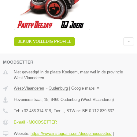
BEKIJK VOLLEDIG PROFIEL
MOODSETTER
Niet gevestigd in de plaats Kooigem, maar wel in de provincie
West-Vlaanderen.
West-Vlaanderen
»
Oudenburg
|
Google maps
▼
Hoveniersstraat, 15
,
8460
Oudenburg
(
West-Vlaanderen
)
Tel:
+32 486 314 619
, Fax:
-
, BTW-nr:
BE 0 712 839 637
E-mail › MOODSETTER
Website:
https://www.instagram.com/deeepmoodsetter/
|