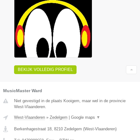
BEKIJK VOLLEDIG PROFIEL
MusicMaster Ward
Niet gevestigd in de plaats Kooigem, maar wel in de provincie
West-Vlaanderen.
West-Vlaanderen
»
Zedelgem
|
Google maps
▼
Berkenhagestraat 18
,
8210
Zedelgem
(
West-Vlaanderen
)