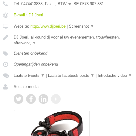
Tel:
0474413838
, Fax:
-
, BTW-nr:
BE 0578 907 381
E-mail › DJ Joeri
Website:
http://www.djjoeri.be
|
Screenshot
▼
DJ Joeri, all-round dj voor al uw evenementen, trouwfeesten,
afterwork,
▼
Diensten onbekend
Openingstijden onbekend
Laatste tweets
▼
|
Laatste facebook posts
▼
|
Introductie video
▼
Sociale media: