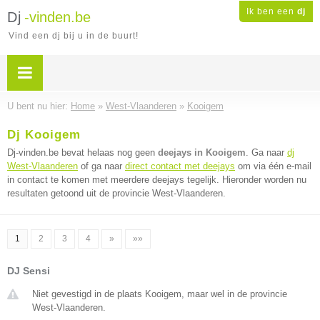
Ik ben een
dj
Dj
-vinden.be
Vind een dj bij u in de buurt!
U bent nu hier:
Home
»
West-Vlaanderen
»
Kooigem
Dj Kooigem
Dj-vinden.be bevat helaas nog geen
deejays in Kooigem
. Ga naar
dj
West-Vlaanderen
of ga naar
direct contact met deejays
om via één e-mail
in contact te komen met meerdere deejays tegelijk. Hieronder worden nu
resultaten getoond uit de provincie West-Vlaanderen.
1
2
3
4
»
»»
DJ Sensi
Niet gevestigd in de plaats Kooigem, maar wel in de provincie
West-Vlaanderen.