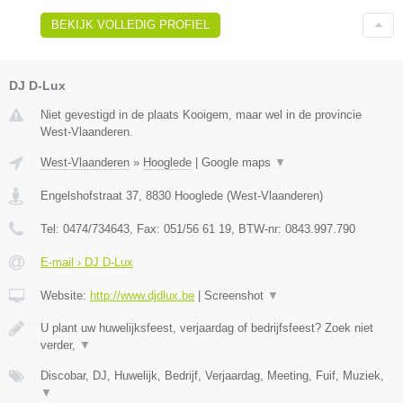
BEKIJK VOLLEDIG PROFIEL
DJ D-Lux
Niet gevestigd in de plaats Kooigem, maar wel in de provincie
West-Vlaanderen.
West-Vlaanderen
»
Hooglede
|
Google maps
▼
Engelshofstraat 37
,
8830
Hooglede
(
West-Vlaanderen
)
Tel:
0474/734643
, Fax:
051/56 61 19
, BTW-nr:
0843.997.790
E-mail › DJ D-Lux
Website:
http://www.djdlux.be
|
Screenshot
▼
U plant uw huwelijksfeest, verjaardag of bedrijfsfeest? Zoek niet
verder,
▼
Discobar, DJ, Huwelijk, Bedrijf, Verjaardag, Meeting, Fuif, Muziek,
▼