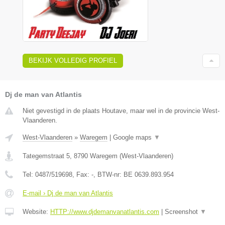
BEKIJK VOLLEDIG PROFIEL
Dj de man van Atlantis
Niet gevestigd in de plaats Houtave, maar wel in de provincie West-
Vlaanderen.
West-Vlaanderen
»
Waregem
|
Google maps
▼
Tategemstraat 5
,
8790
Waregem
(
West-Vlaanderen
)
Tel:
0487/519698
, Fax:
-
, BTW-nr:
BE 0639.893.954
E-mail › Dj de man van Atlantis
Website:
HTTP://www.djdemanvanatlantis.com
|
Screenshot
▼