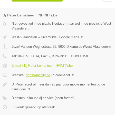
Dj Peter Lemahieu | INFINITY.be
Niet gevestigd in de plaats Houtave, maar wel in de provincie West-
Vlaanderen.
West-Vlaanderen
»
Diksmuide
|
Google maps
▼
Jozef Vanden Weghestraat 68
,
8600
Diksmuide
(
West-Vlaanderen
)
Tel:
0496 51 14 14
, Fax:
-
, BTW-nr:
BE0858900158
E-mail › Dj Peter Lemahieu | INFINITY.be
Website:
https://infinity.be
|
Screenshot
▼
Dj Peter zorgt al meer dan 25 jaar voor mooie momenten op de
dansvloer.
▼
Diensten: allround dj-service (open format)
Er wordt gewerkt op afspraak.