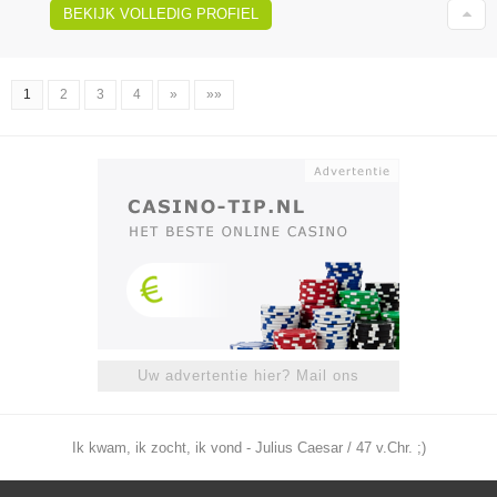
BEKIJK VOLLEDIG PROFIEL
1
2
3
4
»
»»
Uw advertentie hier? Mail ons
Ik kwam, ik zocht, ik vond - Julius Caesar / 47 v.Chr. ;)