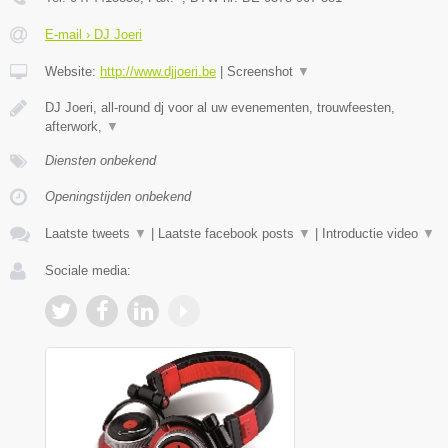
E-mail › DJ Joeri
Website:
http://www.djjoeri.be
|
Screenshot
▼
DJ Joeri, all-round dj voor al uw evenementen, trouwfeesten,
afterwork,
▼
Diensten onbekend
Openingstijden onbekend
Laatste tweets
▼
|
Laatste facebook posts
▼
|
Introductie video
▼
Sociale media: