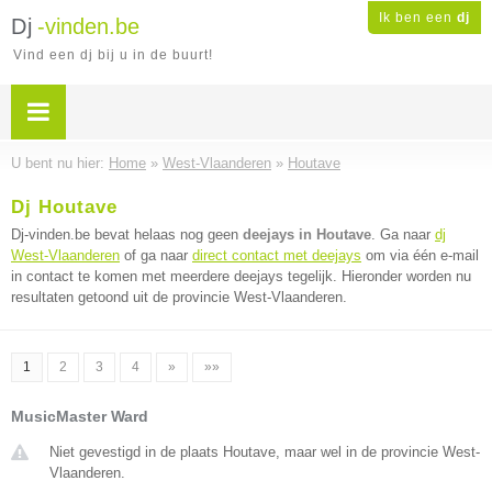
Ik ben een
dj
Dj
-vinden.be
Vind een dj bij u in de buurt!
U bent nu hier:
Home
»
West-Vlaanderen
»
Houtave
Dj Houtave
Dj-vinden.be bevat helaas nog geen
deejays in Houtave
. Ga naar
dj
West-Vlaanderen
of ga naar
direct contact met deejays
om via één e-mail
in contact te komen met meerdere deejays tegelijk. Hieronder worden nu
resultaten getoond uit de provincie West-Vlaanderen.
1
2
3
4
»
»»
MusicMaster Ward
Niet gevestigd in de plaats Houtave, maar wel in de provincie West-
Vlaanderen.