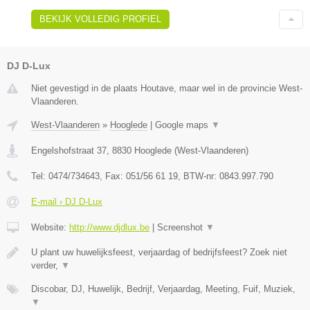
BEKIJK VOLLEDIG PROFIEL
DJ D-Lux
Niet gevestigd in de plaats Houtave, maar wel in de provincie West-
Vlaanderen.
West-Vlaanderen
»
Hooglede
|
Google maps
▼
Engelshofstraat 37
,
8830
Hooglede
(
West-Vlaanderen
)
Tel:
0474/734643
, Fax:
051/56 61 19
, BTW-nr:
0843.997.790
E-mail › DJ D-Lux
Website:
http://www.djdlux.be
|
Screenshot
▼
U plant uw huwelijksfeest, verjaardag of bedrijfsfeest? Zoek niet
verder,
▼
Discobar, DJ, Huwelijk, Bedrijf, Verjaardag, Meeting, Fuif, Muziek,
▼