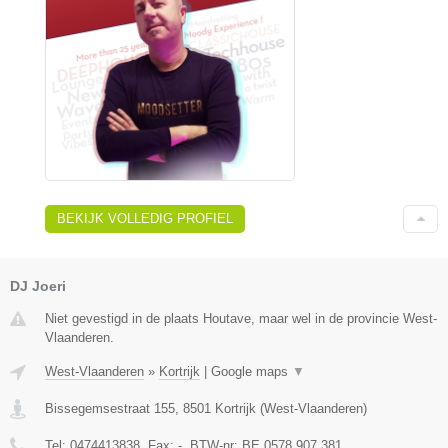
BEKIJK VOLLEDIG PROFIEL
DJ Joeri
Niet gevestigd in de plaats Houtave, maar wel in de provincie West-
Vlaanderen.
West-Vlaanderen
»
Kortrijk
|
Google maps
▼
Bissegemsestraat 155
,
8501
Kortrijk
(
West-Vlaanderen
)
Tel:
0474413838
, Fax:
-
, BTW-nr:
BE 0578 907 381