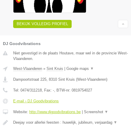
BEKIJK VOLLEDIG PROFIEL
DJ Goodvibrations
Niet gevestigd in de plaats Houtave, maar wel in de provincie West-
Vlaanderen.
West-Vlaanderen
»
Sint Kruis
|
Google maps
▼
Dampoortstraat 225
,
8310
Sint Kruis
(
West-Vlaanderen
)
Tel:
0474/311218
, Fax:
-
, BTW-nr:
0819754027
E-mail › DJ Goodvibrations
Website:
http://www.djgoodvibrations.be
|
Screenshot
▼
Deejay voor allerlei feesten : huwelijk, jubileum, verjaardag
▼