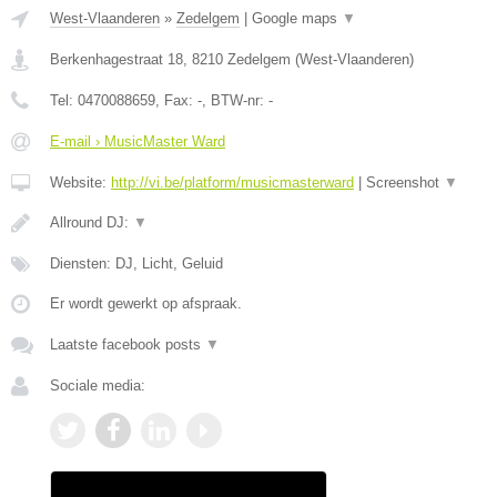
West-Vlaanderen
»
Zedelgem
|
Google maps
▼
Berkenhagestraat 18
,
8210
Zedelgem
(
West-Vlaanderen
)
Tel:
0470088659
, Fax:
-
, BTW-nr:
-
E-mail › MusicMaster Ward
Website:
http://vi.be/platform/musicmasterward
|
Screenshot
▼
Allround DJ:
▼
Diensten: DJ, Licht, Geluid
Er wordt gewerkt op afspraak.
Laatste facebook posts
▼
Sociale media: