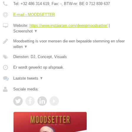
Tel:
+32 486 314 619
, Fax:
-
, BTW-nr:
BE 0 712 839 637
E-mail › MOODSETTER
Website:
https://www.instagram.com/deeepmoodsetter/
|
Screenshot
▼
Moodsetting is voor mensen die een bepaalde stemming en sfeer
willen
▼
Diensten: DJ, Concept, Visuals
Er wordt gewerkt op afspraak.
Laatste tweets
▼
Sociale media: