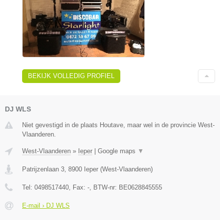
BEKIJK VOLLEDIG PROFIEL
DJ WLS
Niet gevestigd in de plaats Houtave, maar wel in de provincie West-
Vlaanderen.
West-Vlaanderen
»
Ieper
|
Google maps
▼
Patrijzenlaan 3
,
8900
Ieper
(
West-Vlaanderen
)
Tel:
0498517440
, Fax:
-
, BTW-nr:
BE0628845555
E-mail › DJ WLS