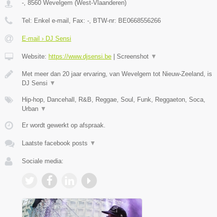
-
,
8560
Wevelgem
(
West-Vlaanderen
)
Tel:
Enkel e-mail
, Fax:
-
, BTW-nr:
BE0668556266
E-mail › DJ Sensi
Website:
https://www.djsensi.be
|
Screenshot
▼
Met meer dan 20 jaar ervaring, van Wevelgem tot Nieuw-Zeeland, is
DJ Sensi
▼
Hip-hop, Dancehall, R&B, Reggae, Soul, Funk, Reggaeton, Soca,
Urban
▼
Er wordt gewerkt op afspraak.
Laatste facebook posts
▼
Sociale media: