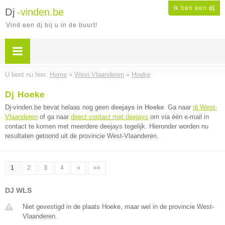
Ik ben een
dj
Dj
-vinden.be
Vind een dj bij u in de buurt!
U bent nu hier:
Home
»
West-Vlaanderen
»
Hoeke
Dj Hoeke
Dj-vinden.be bevat helaas nog geen
deejays in Hoeke
. Ga naar
dj West-
Vlaanderen
of ga naar
direct contact met deejays
om via één e-mail in
contact te komen met meerdere deejays tegelijk. Hieronder worden nu
resultaten getoond uit de provincie West-Vlaanderen.
1
2
3
4
»
»»
DJ WLS
Niet gevestigd in de plaats Hoeke, maar wel in de provincie West-
Vlaanderen.