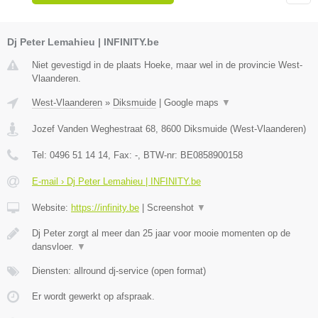
Dj Peter Lemahieu | INFINITY.be
Niet gevestigd in de plaats Hoeke, maar wel in de provincie West-
Vlaanderen.
West-Vlaanderen
»
Diksmuide
|
Google maps
▼
Jozef Vanden Weghestraat 68
,
8600
Diksmuide
(
West-Vlaanderen
)
Tel:
0496 51 14 14
, Fax:
-
, BTW-nr:
BE0858900158
E-mail › Dj Peter Lemahieu | INFINITY.be
Website:
https://infinity.be
|
Screenshot
▼
Dj Peter zorgt al meer dan 25 jaar voor mooie momenten op de
dansvloer.
▼
Diensten: allround dj-service (open format)
Er wordt gewerkt op afspraak.