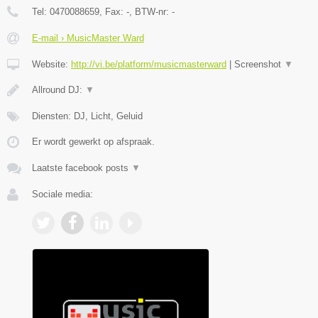
Tel:
0470088659
, Fax:
-
, BTW-nr:
-
E-mail › MusicMaster Ward
Website:
http://vi.be/platform/musicmasterward
|
Screenshot
▼
Allround DJ:
▼
Diensten: DJ, Licht, Geluid
Er wordt gewerkt op afspraak.
Laatste facebook posts
▼
Sociale media: