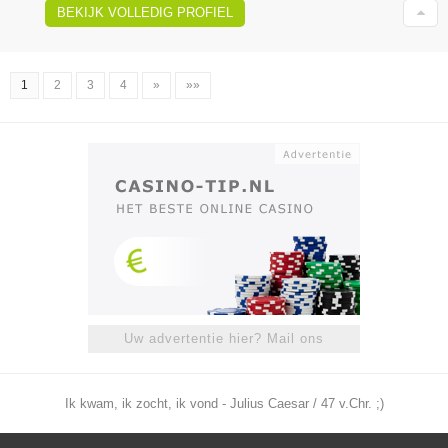
BEKIJK VOLLEDIG PROFIEL
1
2
3
4
»
»»
Uw advertentie hier? Mail ons
Ik kwam, ik zocht, ik vond - Julius Caesar / 47 v.Chr. ;)