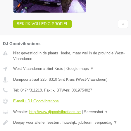
BEKIJK VOLLEDIG PROFIEL
DJ Goodvibrations
Niet gevestigd in de plaats Hoeke, maar wel in de provincie West-
Vlaanderen.
West-Vlaanderen
»
Sint Kruis
|
Google maps
▼
Dampoortstraat 225
,
8310
Sint Kruis
(
West-Vlaanderen
)
Tel:
0474/311218
, Fax:
-
, BTW-nr:
0819754027
E-mail › DJ Goodvibrations
Website:
http://www.djgoodvibrations.be
|
Screenshot
▼
Deejay voor allerlei feesten : huwelijk, jubileum, verjaardag
▼