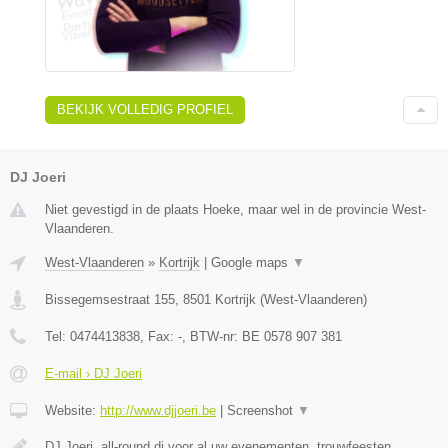
BEKIJK VOLLEDIG PROFIEL
DJ Joeri
Niet gevestigd in de plaats Hoeke, maar wel in de provincie West-
Vlaanderen.
West-Vlaanderen
»
Kortrijk
|
Google maps
▼
Bissegemsestraat 155
,
8501
Kortrijk
(
West-Vlaanderen
)
Tel:
0474413838
, Fax:
-
, BTW-nr:
BE 0578 907 381
E-mail › DJ Joeri
Website:
http://www.djjoeri.be
|
Screenshot
▼
DJ Joeri, all-round dj voor al uw evenementen, trouwfeesten,