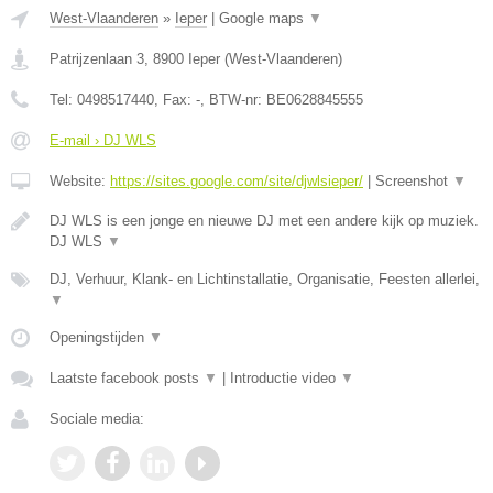
West-Vlaanderen
»
Ieper
|
Google maps
▼
Patrijzenlaan 3
,
8900
Ieper
(
West-Vlaanderen
)
Tel:
0498517440
, Fax:
-
, BTW-nr:
BE0628845555
E-mail › DJ WLS
Website:
https://sites.google.com/site/djwlsieper/
|
Screenshot
▼
DJ WLS is een jonge en nieuwe DJ met een andere kijk op muziek.
DJ WLS
▼
DJ, Verhuur, Klank- en Lichtinstallatie, Organisatie, Feesten allerlei,
▼
Openingstijden
▼
Laatste facebook posts
▼
|
Introductie video
▼
Sociale media: