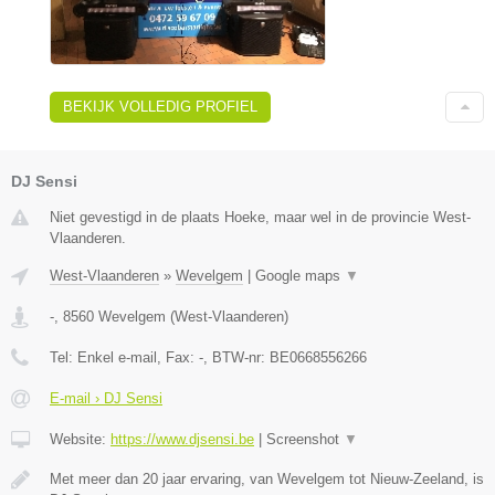
BEKIJK VOLLEDIG PROFIEL
DJ Sensi
Niet gevestigd in de plaats Hoeke, maar wel in de provincie West-
Vlaanderen.
West-Vlaanderen
»
Wevelgem
|
Google maps
▼
-
,
8560
Wevelgem
(
West-Vlaanderen
)
Tel:
Enkel e-mail
, Fax:
-
, BTW-nr:
BE0668556266
E-mail › DJ Sensi
Website:
https://www.djsensi.be
|
Screenshot
▼
Met meer dan 20 jaar ervaring, van Wevelgem tot Nieuw-Zeeland, is