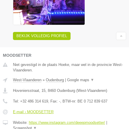
BEKIJK VOLLEDIG PROFIEL
MOODSETTER
Niet gevestigd in de plaats Hoeke, maar wel in de provincie West-
Vlaanderen.
West-Vlaanderen
»
Oudenburg
|
Google maps
▼
Hoveniersstraat, 15
,
8460
Oudenburg
(
West-Vlaanderen
)
Tel:
+32 486 314 619
, Fax:
-
, BTW-nr:
BE 0 712 839 637
E-mail › MOODSETTER
Website:
https://www.instagram.com/deeepmoodsetter/
|
Screenshot
▼