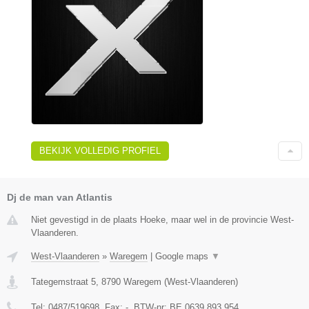
BEKIJK VOLLEDIG PROFIEL
Dj de man van Atlantis
Niet gevestigd in de plaats Hoeke, maar wel in de provincie West-
Vlaanderen.
West-Vlaanderen
»
Waregem
|
Google maps
▼
Tategemstraat 5
,
8790
Waregem
(
West-Vlaanderen
)
Tel:
0487/519698
, Fax:
-
, BTW-nr:
BE 0639.893.954