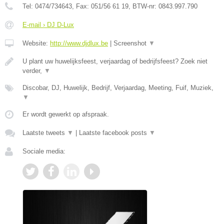
Tel:
0474/734643
, Fax:
051/56 61 19
, BTW-nr:
0843.997.790
E-mail › DJ D-Lux
Website:
http://www.djdlux.be
|
Screenshot
▼
U plant uw huwelijksfeest, verjaardag of bedrijfsfeest? Zoek niet
verder,
▼
Discobar, DJ, Huwelijk, Bedrijf, Verjaardag, Meeting, Fuif, Muziek,
▼
Er wordt gewerkt op afspraak.
Laatste tweets
▼
|
Laatste facebook posts
▼
Sociale media: