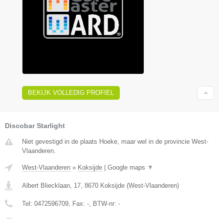
BEKIJK VOLLEDIG PROFIEL
Discobar Starlight
Niet gevestigd in de plaats Hoeke, maar wel in de provincie West-
Vlaanderen.
West-Vlaanderen
»
Koksijde
|
Google maps
▼
Albert Bliecklaan, 17
,
8670
Koksijde
(
West-Vlaanderen
)
Tel:
0472596709
, Fax:
-
, BTW-nr:
-