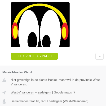
BEKIJK VOLLEDIG PROFIEL
MusicMaster Ward
Niet gevestigd in de plaats Hoeke, maar wel in de provincie West-
Vlaanderen.
West-Vlaanderen
»
Zedelgem
|
Google maps
▼
Berkenhagestraat 18
,
8210
Zedelgem
(
West-Vlaanderen
)