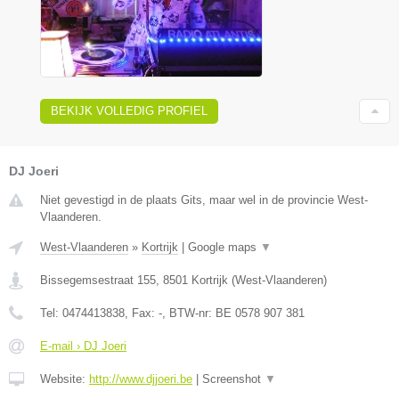
BEKIJK VOLLEDIG PROFIEL
DJ Joeri
Niet gevestigd in de plaats Gits, maar wel in de provincie West-
Vlaanderen.
West-Vlaanderen
»
Kortrijk
|
Google maps
▼
Bissegemsestraat 155
,
8501
Kortrijk
(
West-Vlaanderen
)
Tel:
0474413838
, Fax:
-
, BTW-nr:
BE 0578 907 381
E-mail › DJ Joeri
Website:
http://www.djjoeri.be
|
Screenshot
▼