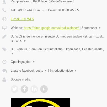
Patrijzenlaan 3
,
8900
Ieper
(
West-Vlaanderen
)
Tel:
0498517440
, Fax:
-
, BTW-nr:
BE0628845555
E-mail › DJ WLS
Website:
https://sites.google.com/site/djwlsieper/
|
Screenshot
▼
DJ WLS is een jonge en nieuwe DJ met een andere kijk op muziek.
DJ WLS
▼
DJ, Verhuur, Klank- en Lichtinstallatie, Organisatie, Feesten allerlei,
▼
Openingstijden
▼
Laatste facebook posts
▼
|
Introductie video
▼
Sociale media: