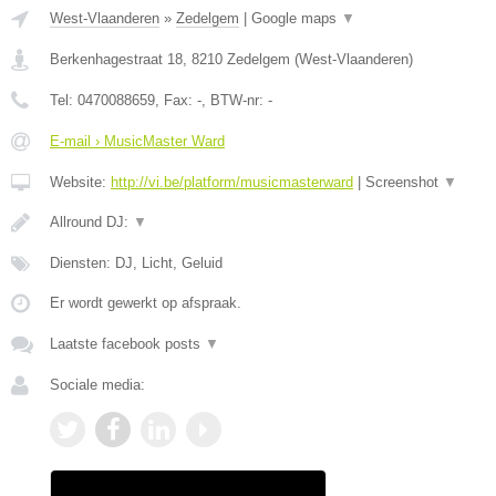
West-Vlaanderen
»
Zedelgem
|
Google maps
▼
Berkenhagestraat 18
,
8210
Zedelgem
(
West-Vlaanderen
)
Tel:
0470088659
, Fax:
-
, BTW-nr:
-
E-mail › MusicMaster Ward
Website:
http://vi.be/platform/musicmasterward
|
Screenshot
▼
Allround DJ:
▼
Diensten: DJ, Licht, Geluid
Er wordt gewerkt op afspraak.
Laatste facebook posts
▼
Sociale media: