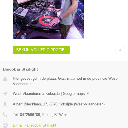
BEKIJK VOLLEDIG PROFIEL
Discobar Starlight
Niet gevestigd in de plaats Gits, maar wel in de provincie West-
Vlaanderen.
West-Vlaanderen
»
Koksijde
|
Google maps
▼
Albert Bliecklaan, 17
,
8670
Koksijde
(
West-Vlaanderen
)
Tel:
0472596709
, Fax:
-
, BTW-nr:
-
E-mail › Discobar Starlight