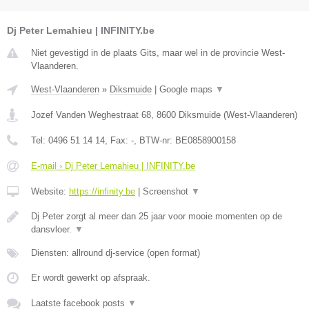
Dj Peter Lemahieu | INFINITY.be
Niet gevestigd in de plaats Gits, maar wel in de provincie West-
Vlaanderen.
West-Vlaanderen
»
Diksmuide
|
Google maps
▼
Jozef Vanden Weghestraat 68
,
8600
Diksmuide
(
West-Vlaanderen
)
Tel:
0496 51 14 14
, Fax:
-
, BTW-nr:
BE0858900158
E-mail › Dj Peter Lemahieu | INFINITY.be
Website:
https://infinity.be
|
Screenshot
▼
Dj Peter zorgt al meer dan 25 jaar voor mooie momenten op de
dansvloer.
▼
Diensten: allround dj-service (open format)
Er wordt gewerkt op afspraak.
Laatste facebook posts
▼