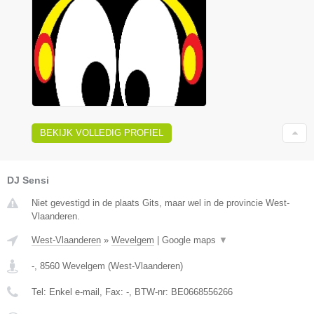
BEKIJK VOLLEDIG PROFIEL
DJ Sensi
Niet gevestigd in de plaats Gits, maar wel in de provincie West-
Vlaanderen.
West-Vlaanderen
»
Wevelgem
|
Google maps
▼
-
,
8560
Wevelgem
(
West-Vlaanderen
)
Tel:
Enkel e-mail
, Fax:
-
, BTW-nr:
BE0668556266