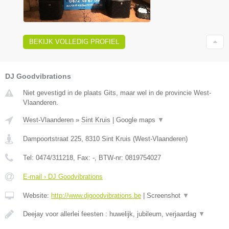
BEKIJK VOLLEDIG PROFIEL
DJ Goodvibrations
Niet gevestigd in de plaats Gits, maar wel in de provincie West-
Vlaanderen.
West-Vlaanderen
»
Sint Kruis
|
Google maps
▼
Dampoortstraat 225
,
8310
Sint Kruis
(
West-Vlaanderen
)
Tel:
0474/311218
, Fax:
-
, BTW-nr:
0819754027
E-mail › DJ Goodvibrations
Website:
http://www.djgoodvibrations.be
|
Screenshot
▼
Deejay voor allerlei feesten : huwelijk, jubileum, verjaardag
▼