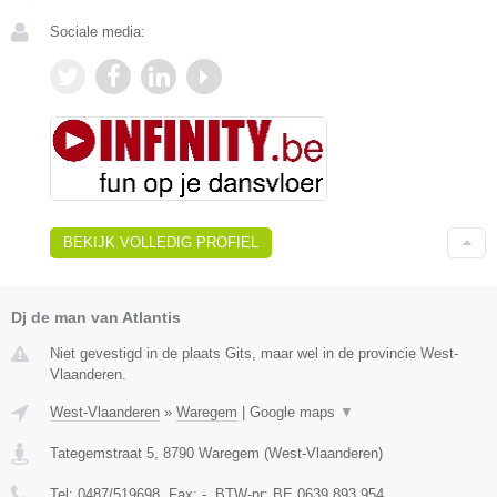
Sociale media:
BEKIJK VOLLEDIG PROFIEL
Dj de man van Atlantis
Niet gevestigd in de plaats Gits, maar wel in de provincie West-
Vlaanderen.
West-Vlaanderen
»
Waregem
|
Google maps
▼
Tategemstraat 5
,
8790
Waregem
(
West-Vlaanderen
)
Tel:
0487/519698
, Fax:
-
, BTW-nr:
BE 0639.893.954