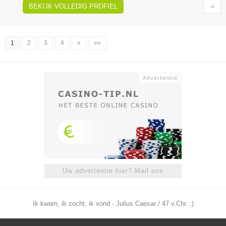
BEKIJK VOLLEDIG PROFIEL
1
2
3
4
»
»»
Uw advertentie hier? Mail ons
Ik kwam, ik zocht, ik vond - Julius Caesar / 47 v.Chr. ;)