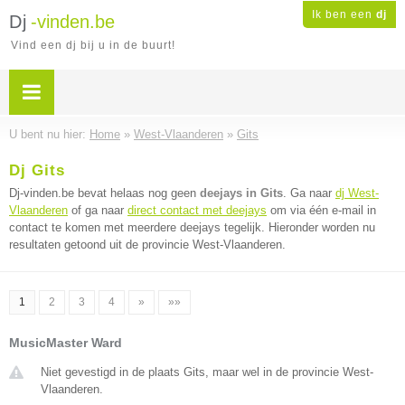
Ik ben een
dj
Dj
-vinden.be
Vind een dj bij u in de buurt!
U bent nu hier:
Home
»
West-Vlaanderen
»
Gits
Dj Gits
Dj-vinden.be bevat helaas nog geen
deejays in Gits
. Ga naar
dj West-
Vlaanderen
of ga naar
direct contact met deejays
om via één e-mail in
contact te komen met meerdere deejays tegelijk. Hieronder worden nu
resultaten getoond uit de provincie West-Vlaanderen.
1
2
3
4
»
»»
MusicMaster Ward
Niet gevestigd in de plaats Gits, maar wel in de provincie West-
Vlaanderen.