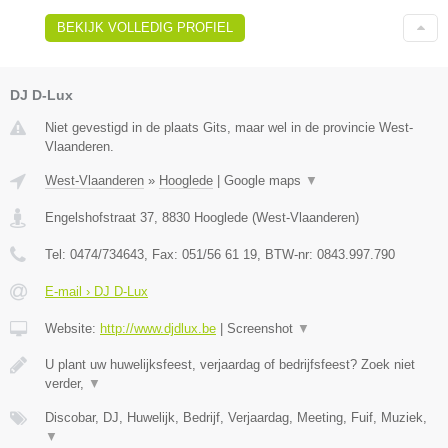
BEKIJK VOLLEDIG PROFIEL
DJ D-Lux
Niet gevestigd in de plaats Gits, maar wel in de provincie West-
Vlaanderen.
West-Vlaanderen
»
Hooglede
|
Google maps
▼
Engelshofstraat 37
,
8830
Hooglede
(
West-Vlaanderen
)
Tel:
0474/734643
, Fax:
051/56 61 19
, BTW-nr:
0843.997.790
E-mail › DJ D-Lux
Website:
http://www.djdlux.be
|
Screenshot
▼
U plant uw huwelijksfeest, verjaardag of bedrijfsfeest? Zoek niet
verder,
▼
Discobar, DJ, Huwelijk, Bedrijf, Verjaardag, Meeting, Fuif, Muziek,
▼