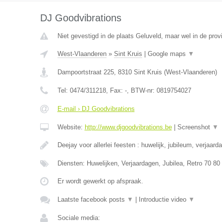
DJ Goodvibrations
Niet gevestigd in de plaats Geluveld, maar wel in de pro
West-Vlaanderen
»
Sint Kruis
|
Google maps
▼
Dampoortstraat 225
,
8310
Sint Kruis
(
West-Vlaanderen
)
Tel:
0474/311218
, Fax:
-
, BTW-nr:
0819754027
E-mail › DJ Goodvibrations
Website:
http://www.djgoodvibrations.be
|
Screenshot
▼
Deejay voor allerlei feesten : huwelijk, jubileum, verjaard
Diensten: Huwelijken, Verjaardagen, Jubilea, Retro 70 80
Er wordt gewerkt op afspraak.
Laatste facebook posts
▼
|
Introductie video
▼
Sociale media: