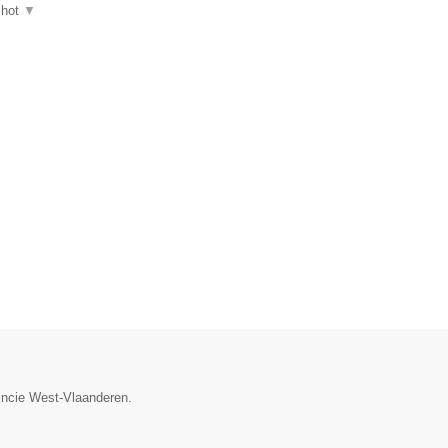
shot
▼
vincie West-Vlaanderen.