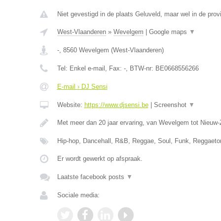
Niet gevestigd in de plaats Geluveld, maar wel in de pro
West-Vlaanderen
»
Wevelgem
|
Google maps
▼
-
,
8560
Wevelgem
(
West-Vlaanderen
)
Tel:
Enkel e-mail
, Fax:
-
, BTW-nr:
BE0668556266
E-mail › DJ Sensi
Website:
https://www.djsensi.be
|
Screenshot
▼
Met meer dan 20 jaar ervaring, van Wevelgem tot Nieuw-
Hip-hop, Dancehall, R&B, Reggae, Soul, Funk, Reggaet
Er wordt gewerkt op afspraak.
Laatste facebook posts
▼
Sociale media: