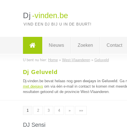
Dj
-vinden.be
VIND EEN DJ BIJ U IN DE BUURT!
Nieuws
Zoeken
Contact
U bent nu hier:
Home
»
West-Vlaanderen
»
Geluveld
Dj Geluveld
Dj-vinden.be bevat helaas nog geen
deejays in Geluveld
. Ga 
met deejays
om via één e-mail in contact te komen met meerder
resultaten getoond uit de provincie West-Vlaanderen.
1
2
3
4
»
»»
DJ Sensi