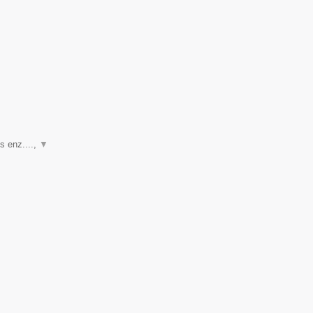
s enz....,
▼