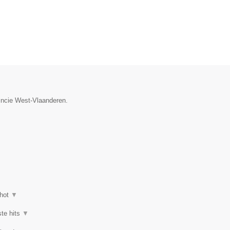
vincie West-Vlaanderen.
hot
▼
ste hits
▼