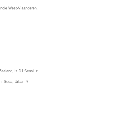
vincie West-Vlaanderen.
Zeeland, is DJ Sensi
▼
on, Soca, Urban
▼