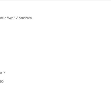
vincie West-Vlaanderen.
ag
▼
 90