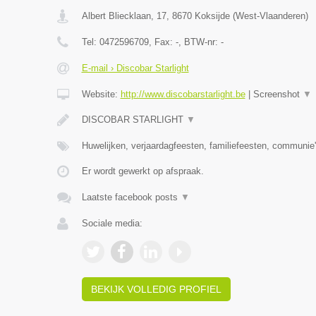
Albert Bliecklaan, 17
,
8670
Koksijde
(
West-Vlaanderen
)
Tel:
0472596709
, Fax:
-
, BTW-nr:
-
E-mail › Discobar Starlight
Website:
http://www.discobarstarlight.be
|
Screenshot
▼
DISCOBAR STARLIGHT
▼
Huwelijken, verjaardagfeesten, familiefeesten, communie'
Er wordt gewerkt op afspraak.
Laatste facebook posts
▼
Sociale media:
BEKIJK VOLLEDIG PROFIEL