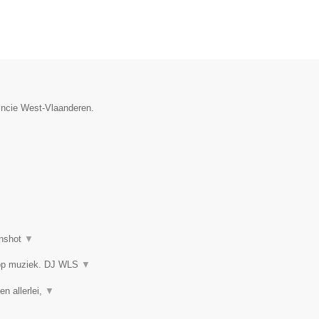
vincie West-Vlaanderen.
nshot
▼
 op muziek. DJ WLS
▼
en allerlei,
▼