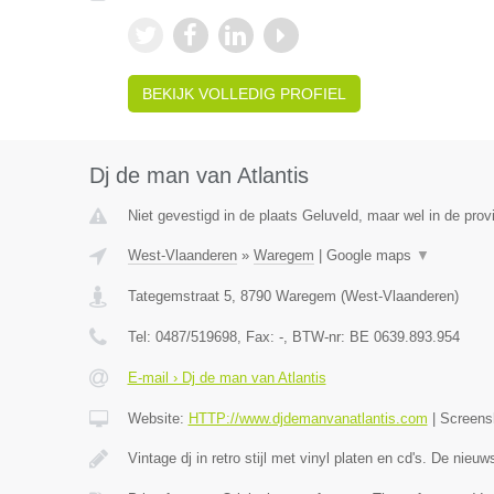
BEKIJK VOLLEDIG PROFIEL
Dj de man van Atlantis
Niet gevestigd in de plaats Geluveld, maar wel in de pro
West-Vlaanderen
»
Waregem
|
Google maps
▼
Tategemstraat 5
,
8790
Waregem
(
West-Vlaanderen
)
Tel:
0487/519698
, Fax:
-
, BTW-nr:
BE 0639.893.954
E-mail › Dj de man van Atlantis
Website:
HTTP://www.djdemanvanatlantis.com
|
Screens
Vintage dj in retro stijl met vinyl platen en cd's. De nieuw