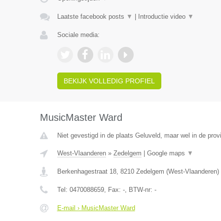
Laatste facebook posts
▼
|
Introductie video
▼
Sociale media:
BEKIJK VOLLEDIG PROFIEL
MusicMaster Ward
Niet gevestigd in de plaats Geluveld, maar wel in de pro
West-Vlaanderen
»
Zedelgem
|
Google maps
▼
Berkenhagestraat 18
,
8210
Zedelgem
(
West-Vlaanderen
)
Tel:
0470088659
, Fax:
-
, BTW-nr:
-
E-mail › MusicMaster Ward