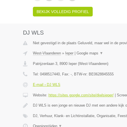
BEKIJK VOLLEDIG PROFIEL
DJ WLS
Niet gevestigd in de plaats Geluveld, maar wel in de pro
West-Vlaanderen
»
Ieper
|
Google maps
▼
Patrijzenlaan 3
,
8900
Ieper
(
West-Vlaanderen
)
Tel:
0498517440
, Fax:
-
, BTW-nr:
BE0628845555
E-mail › DJ WLS
Website:
https://sites.google.com/site/djwlsieper/
|
Scree
DJ WLS is een jonge en nieuwe DJ met een andere kijk
DJ, Verhuur, Klank- en Lichtinstallatie, Organisatie, Feest
Openingstijden
▼