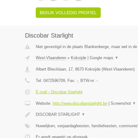
BEKIJK VOLLEDIG PROFIEL
Discobar Starlight
Niet gevestigd in de plaats Blankenberge, maar wel in de
West-Vlaanderen
»
Koksijde
|
Google maps
▼
Albert Bliecklaan, 17
,
8670
Koksijde
(
West-Vlaanderen
)
Tel:
0472596709
, Fax:
-
, BTW-nr:
-
E-mail › Discobar Starlight
Website:
http://www.discobarstarlight.be
|
Screenshot
▼
DISCOBAR STARLIGHT
▼
Huwelijken, verjaardagfeesten, familiefeesten, communie'
Er wordt gewerkt op afspraak.