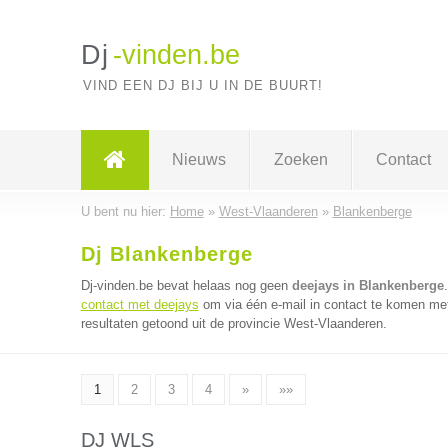
Dj
-vinden.be
VIND EEN DJ BIJ U IN DE BUURT!
Nieuws
Zoeken
Contact
U bent nu hier:
Home
»
West-Vlaanderen
»
Blankenberge
Dj Blankenberge
Dj-vinden.be bevat helaas nog geen
deejays in Blankenberge
contact met deejays
om via één e-mail in contact te komen met
resultaten getoond uit de provincie West-Vlaanderen.
1
2
3
4
»
»»
DJ WLS