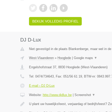
BEKIJK VOLLEDIG PROFIEL
DJ D-Lux
Niet gevestigd in de plaats Blankenberge, maar wel in de
West-Vlaanderen
»
Hooglede
|
Google maps
▼
Engelshofstraat 37
,
8830
Hooglede
(
West-Vlaanderen
)
Tel:
0474/734643
, Fax:
051/56 61 19
, BTW-nr:
0843.997.
E-mail › DJ D-Lux
Website:
http://www.djdlux.be
|
Screenshot
▼
U plant uw huwelijksfeest, verjaardag of bedrijfsfeest? Zo