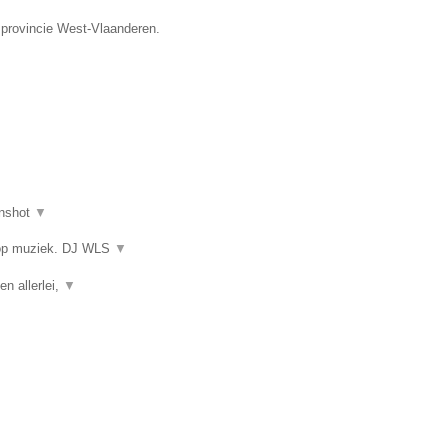
 provincie West-Vlaanderen.
nshot
▼
 op muziek. DJ WLS
▼
en allerlei,
▼