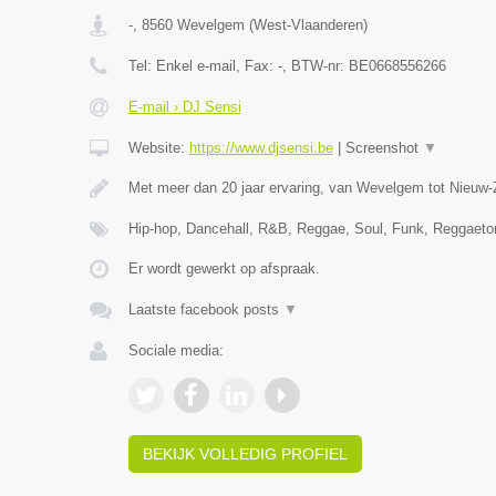
-
,
8560
Wevelgem
(
West-Vlaanderen
)
Tel:
Enkel e-mail
, Fax:
-
, BTW-nr:
BE0668556266
E-mail › DJ Sensi
Website:
https://www.djsensi.be
|
Screenshot
▼
Met meer dan 20 jaar ervaring, van Wevelgem tot Nieuw-
Hip-hop, Dancehall, R&B, Reggae, Soul, Funk, Reggaet
Er wordt gewerkt op afspraak.
Laatste facebook posts
▼
Sociale media:
BEKIJK VOLLEDIG PROFIEL