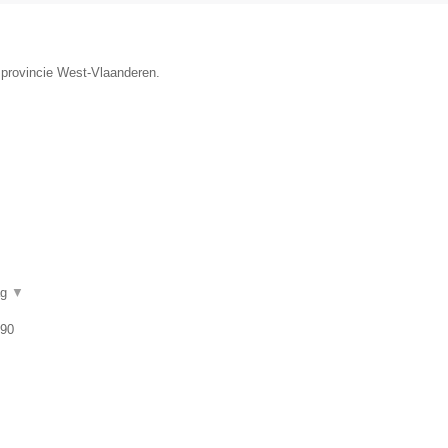
 provincie West-Vlaanderen.
ag
▼
 90