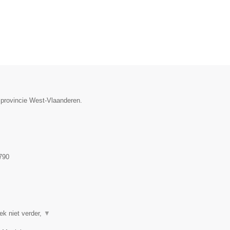
 provincie West-Vlaanderen.
790
ek niet verder,
▼