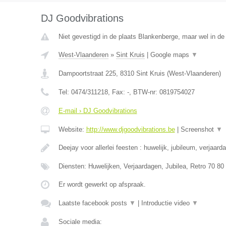
DJ Goodvibrations
Niet gevestigd in de plaats Blankenberge, maar wel in de
West-Vlaanderen
»
Sint Kruis
|
Google maps
▼
Dampoortstraat 225
,
8310
Sint Kruis
(
West-Vlaanderen
)
Tel:
0474/311218
, Fax:
-
, BTW-nr:
0819754027
E-mail › DJ Goodvibrations
Website:
http://www.djgoodvibrations.be
|
Screenshot
▼
Deejay voor allerlei feesten : huwelijk, jubileum, verjaard
Diensten: Huwelijken, Verjaardagen, Jubilea, Retro 70 80
Er wordt gewerkt op afspraak.
Laatste facebook posts
▼
|
Introductie video
▼
Sociale media: