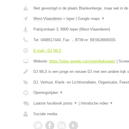
Niet gevestigd in de plaats Blankenberge, maar wel in de
West-Vlaanderen
»
Ieper
|
Google maps
▼
Patrijzenlaan 3
,
8900
Ieper
(
West-Vlaanderen
)
Tel:
0498517440
, Fax:
-
, BTW-nr:
BE0628845555
E-mail › DJ WLS
Website:
https://sites.google.com/site/djwlsieper/
|
Scree
DJ WLS is een jonge en nieuwe DJ met een andere kijk
DJ, Verhuur, Klank- en Lichtinstallatie, Organisatie, Feest
Openingstijden
▼
Laatste facebook posts
▼
|
Introductie video
▼
Sociale media: