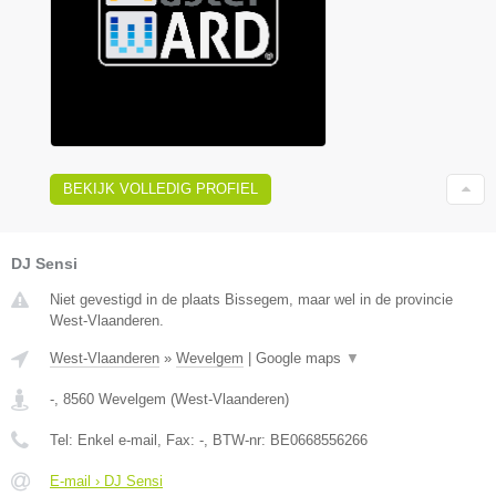
BEKIJK VOLLEDIG PROFIEL
DJ Sensi
Niet gevestigd in de plaats Bissegem, maar wel in de provincie
West-Vlaanderen.
West-Vlaanderen
»
Wevelgem
|
Google maps
▼
-
,
8560
Wevelgem
(
West-Vlaanderen
)
Tel:
Enkel e-mail
, Fax:
-
, BTW-nr:
BE0668556266
E-mail › DJ Sensi