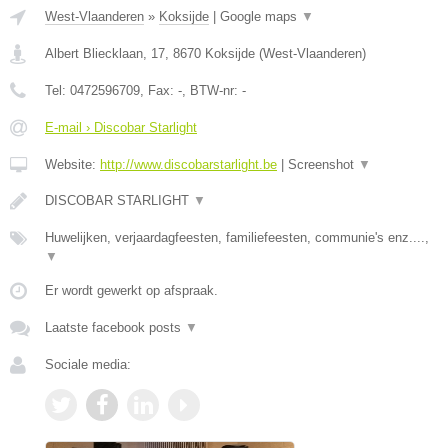
West-Vlaanderen
»
Koksijde
|
Google maps
▼
Albert Bliecklaan, 17
,
8670
Koksijde
(
West-Vlaanderen
)
Tel:
0472596709
, Fax:
-
, BTW-nr:
-
E-mail › Discobar Starlight
Website:
http://www.discobarstarlight.be
|
Screenshot
▼
DISCOBAR STARLIGHT
▼
Huwelijken, verjaardagfeesten, familiefeesten, communie's enz....,
▼
Er wordt gewerkt op afspraak.
Laatste facebook posts
▼
Sociale media: