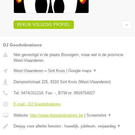
BEKIJK VOLLEDIG PROFIEL
DJ Goodvibrations
Niet gevestigd in de plaats Bissegem, maar wel in de provincie
West-Vlaanderen.
West-Vlaanderen
»
Sint Kruis
|
Google maps
▼
Dampoortstraat 225
,
8310
Sint Kruis
(
West-Vlaanderen
)
Tel:
0474/311218
, Fax:
-
, BTW-nr:
0819754027
E-mail › DJ Goodvibrations
Website:
http://www.djgoodvibrations.be
|
Screenshot
▼
Deejay voor allerlei feesten : huwelijk, jubileum, verjaardag
▼