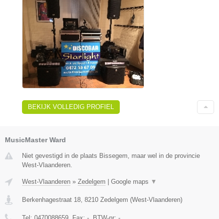
BEKIJK VOLLEDIG PROFIEL
MusicMaster Ward
Niet gevestigd in de plaats Bissegem, maar wel in de provincie
West-Vlaanderen.
West-Vlaanderen
»
Zedelgem
|
Google maps
▼
Berkenhagestraat 18
,
8210
Zedelgem
(
West-Vlaanderen
)
Tel:
0470088659
, Fax:
-
, BTW-nr:
-