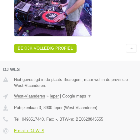
BEKIJK VOLLEDIG PROFIEL
DJ WLS
Niet gevestigd in de plaats Bissegem, maar wel in de provincie
West-Vlaanderen.
West-Vlaanderen
»
Ieper
|
Google maps
▼
Patrijzenlaan 3
,
8900
Ieper
(
West-Vlaanderen
)
Tel:
0498517440
, Fax:
-
, BTW-nr:
BE0628845555
E-mail › DJ WLS