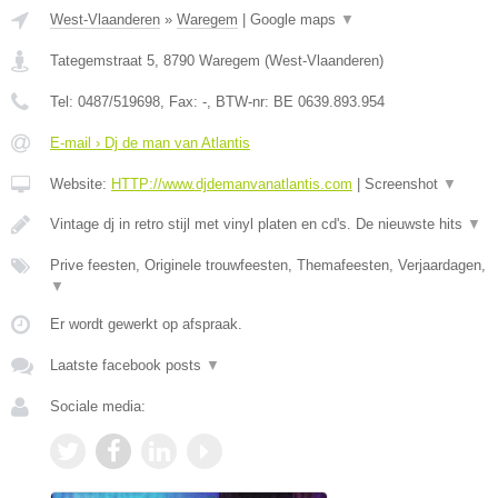
West-Vlaanderen
»
Waregem
|
Google maps
▼
Tategemstraat 5
,
8790
Waregem
(
West-Vlaanderen
)
Tel:
0487/519698
, Fax:
-
, BTW-nr:
BE 0639.893.954
E-mail › Dj de man van Atlantis
Website:
HTTP://www.djdemanvanatlantis.com
|
Screenshot
▼
Vintage dj in retro stijl met vinyl platen en cd's. De nieuwste hits
▼
Prive feesten, Originele trouwfeesten, Themafeesten, Verjaardagen,
▼
Er wordt gewerkt op afspraak.
Laatste facebook posts
▼
Sociale media: