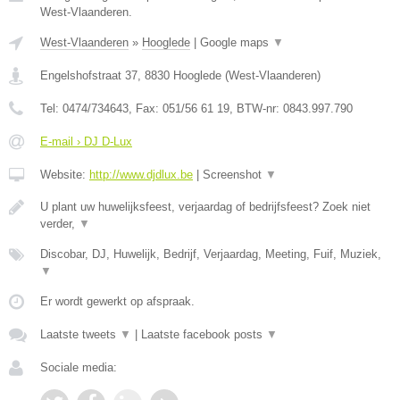
West-Vlaanderen.
West-Vlaanderen
»
Hooglede
|
Google maps
▼
Engelshofstraat 37
,
8830
Hooglede
(
West-Vlaanderen
)
Tel:
0474/734643
, Fax:
051/56 61 19
, BTW-nr:
0843.997.790
E-mail › DJ D-Lux
Website:
http://www.djdlux.be
|
Screenshot
▼
U plant uw huwelijksfeest, verjaardag of bedrijfsfeest? Zoek niet
verder,
▼
Discobar, DJ, Huwelijk, Bedrijf, Verjaardag, Meeting, Fuif, Muziek,
▼
Er wordt gewerkt op afspraak.
Laatste tweets
▼
|
Laatste facebook posts
▼
Sociale media: