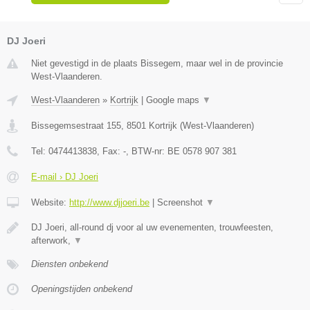
DJ Joeri
Niet gevestigd in de plaats Bissegem, maar wel in de provincie
West-Vlaanderen.
West-Vlaanderen
»
Kortrijk
|
Google maps
▼
Bissegemsestraat 155
,
8501
Kortrijk
(
West-Vlaanderen
)
Tel:
0474413838
, Fax:
-
, BTW-nr:
BE 0578 907 381
E-mail › DJ Joeri
Website:
http://www.djjoeri.be
|
Screenshot
▼
DJ Joeri, all-round dj voor al uw evenementen, trouwfeesten,
afterwork,
▼
Diensten onbekend
Openingstijden onbekend