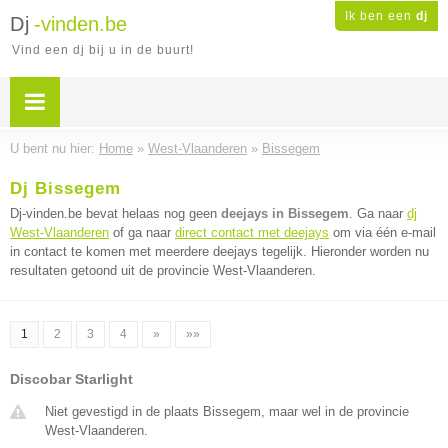
Ik ben een
dj
Dj
-vinden.be
Vind een dj bij u in de buurt!
U bent nu hier:
Home
»
West-Vlaanderen
»
Bissegem
Dj Bissegem
Dj-vinden.be bevat helaas nog geen
deejays in Bissegem
. Ga naar
dj
West-Vlaanderen
of ga naar
direct contact met deejays
om via één e-mail
in contact te komen met meerdere deejays tegelijk. Hieronder worden nu
resultaten getoond uit de provincie West-Vlaanderen.
1
2
3
4
»
»»
Discobar Starlight
Niet gevestigd in de plaats Bissegem, maar wel in de provincie
West-Vlaanderen.