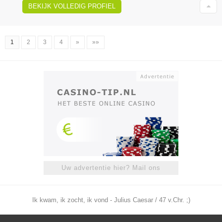
BEKIJK VOLLEDIG PROFIEL
1
2
3
4
»
»»
Uw advertentie hier? Mail ons
Ik kwam, ik zocht, ik vond - Julius Caesar / 47 v.Chr. ;)