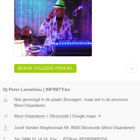
BEKIJK VOLLEDIG PROFIEL
Dj Peter Lemahieu | INFINITY.be
Niet gevestigd in de plaats Bissegem, maar wel in de provincie
West-Vlaanderen.
West-Vlaanderen
»
Diksmuide
|
Google maps
▼
Jozef Vanden Weghestraat 68
,
8600
Diksmuide
(
West-Vlaanderen
)
Tel:
0496 51 14 14
, Fax:
-
, BTW-nr:
BE0858900158