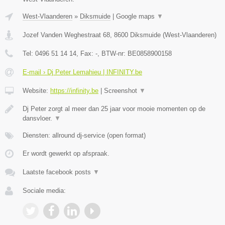
West-Vlaanderen
»
Diksmuide
|
Google maps
▼
Jozef Vanden Weghestraat 68
,
8600
Diksmuide
(
West-Vlaanderen
)
Tel:
0496 51 14 14
, Fax:
-
, BTW-nr:
BE0858900158
E-mail › Dj Peter Lemahieu | INFINITY.be
Website:
https://infinity.be
|
Screenshot
▼
Dj Peter zorgt al meer dan 25 jaar voor mooie momenten op de
dansvloer.
▼
Diensten: allround dj-service (open format)
Er wordt gewerkt op afspraak.
Laatste facebook posts
▼
Sociale media: