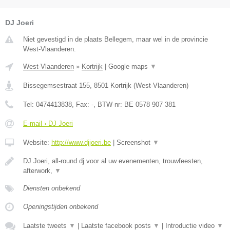
DJ Joeri
Niet gevestigd in de plaats Bellegem, maar wel in de provincie
West-Vlaanderen.
West-Vlaanderen
»
Kortrijk
|
Google maps
▼
Bissegemsestraat 155
,
8501
Kortrijk
(
West-Vlaanderen
)
Tel:
0474413838
, Fax:
-
, BTW-nr:
BE 0578 907 381
E-mail › DJ Joeri
Website:
http://www.djjoeri.be
|
Screenshot
▼
DJ Joeri, all-round dj voor al uw evenementen, trouwfeesten,
afterwork,
▼
Diensten onbekend
Openingstijden onbekend
Laatste tweets
▼
|
Laatste facebook posts
▼
|
Introductie video
▼