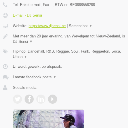
Tel:
Enkel e-mail
, Fax:
-
, BTW-nr:
BE0668556266
E-mail › DJ Sensi
Website:
https://www.djsensi.be
|
Screenshot
▼
Met meer dan 20 jaar ervaring, van Wevelgem tot Nieuw-Zeeland, is
DJ Sensi
▼
Hip-hop, Dancehall, R&B, Reggae, Soul, Funk, Reggaeton, Soca,
Urban
▼
Er wordt gewerkt op afspraak.
Laatste facebook posts
▼
Sociale media: