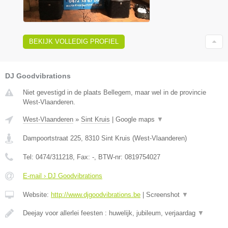
BEKIJK VOLLEDIG PROFIEL
DJ Goodvibrations
Niet gevestigd in de plaats Bellegem, maar wel in de provincie
West-Vlaanderen.
West-Vlaanderen
»
Sint Kruis
|
Google maps
▼
Dampoortstraat 225
,
8310
Sint Kruis
(
West-Vlaanderen
)
Tel:
0474/311218
, Fax:
-
, BTW-nr:
0819754027
E-mail › DJ Goodvibrations
Website:
http://www.djgoodvibrations.be
|
Screenshot
▼
Deejay voor allerlei feesten : huwelijk, jubileum, verjaardag
▼