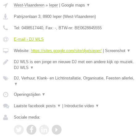
West-Vlaanderen
»
Ieper
|
Google maps
▼
Patrijzenlaan 3
,
8900
Ieper
(
West-Vlaanderen
)
Tel:
0498517440
, Fax:
-
, BTW-nr:
BE0628845555
E-mail › DJ WLS
Website:
https://sites.google.com/site/djwlsieper/
|
Screenshot
▼
DJ WLS is een jonge en nieuwe DJ met een andere kijk op muziek.
DJ WLS
▼
DJ, Verhuur, Klank- en Lichtinstallatie, Organisatie, Feesten allerlei,
▼
Openingstijden
▼
Laatste facebook posts
▼
|
Introductie video
▼
Sociale media: