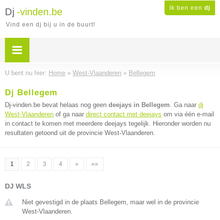
Ik ben een
dj
Dj
-vinden.be
Vind een dj bij u in de buurt!
U bent nu hier:
Home
»
West-Vlaanderen
»
Bellegem
Dj Bellegem
Dj-vinden.be bevat helaas nog geen
deejays in Bellegem
. Ga naar
dj
West-Vlaanderen
of ga naar
direct contact met deejays
om via één e-mail
in contact te komen met meerdere deejays tegelijk. Hieronder worden nu
resultaten getoond uit de provincie West-Vlaanderen.
1
2
3
4
»
»»
DJ WLS
Niet gevestigd in de plaats Bellegem, maar wel in de provincie
West-Vlaanderen.