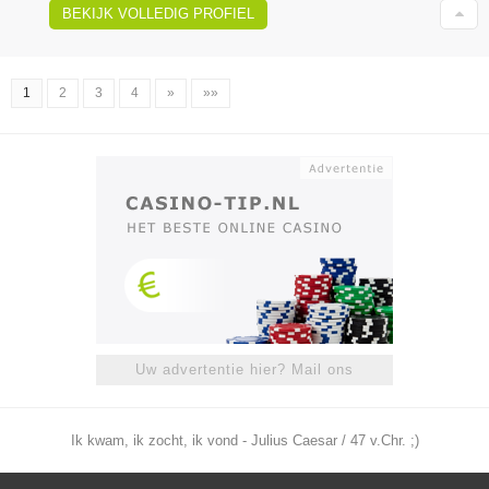
BEKIJK VOLLEDIG PROFIEL
1
2
3
4
»
»»
Uw advertentie hier? Mail ons
Ik kwam, ik zocht, ik vond - Julius Caesar / 47 v.Chr. ;)