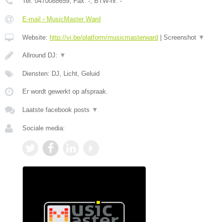
Tel:
0470088659
, Fax:
-
, BTW-nr:
-
E-mail › MusicMaster Ward
Website:
http://vi.be/platform/musicmasterward
|
Screenshot
▼
Allround DJ:
▼
Diensten: DJ, Licht, Geluid
Er wordt gewerkt op afspraak.
Laatste facebook posts
▼
Sociale media: