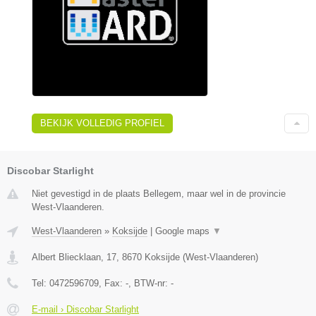
BEKIJK VOLLEDIG PROFIEL
Discobar Starlight
Niet gevestigd in de plaats Bellegem, maar wel in de provincie
West-Vlaanderen.
West-Vlaanderen
»
Koksijde
|
Google maps
▼
Albert Bliecklaan, 17
,
8670
Koksijde
(
West-Vlaanderen
)
Tel:
0472596709
, Fax:
-
, BTW-nr:
-
E-mail › Discobar Starlight