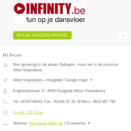
BEKIJK VOLLEDIG PROFIEL
DJ D-Lux
Niet gevestigd in de plaats Bellegem, maar wel in de provincie
West-Vlaanderen.
West-Vlaanderen
»
Hooglede
|
Google maps
▼
Engelshofstraat 37
,
8830
Hooglede
(
West-Vlaanderen
)
Tel:
0474/734643
, Fax:
051/56 61 19
, BTW-nr:
0843.997.790
E-mail › DJ D-Lux
Website:
http://www.djdlux.be
|
Screenshot
▼