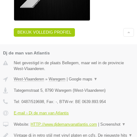
BEKIJK VOLLEDIG PROFIEL
Dj de man van Atlantis
Niet gevestigd in de plaats Bellegem, maar wel in de provincie
West-Vlaanderen.
West-Vlaanderen
»
Waregem
|
Google maps
▼
Tategemstraat 5
,
8790
Waregem
(
West-Vlaanderen
)
Tel:
0487/519698
, Fax:
-
, BTW-nr:
BE 0639.893.954
E-mail › Dj de man van Atlantis
Website:
HTTP://www.djdemanvanatlantis.com
|
Screenshot
▼
Vintage dj in retro stijl met vinyl platen en cd's. De nieuwste hits
▼