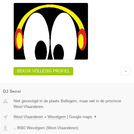
BEKIJK VOLLEDIG PROFIEL
DJ Sensi
Niet gevestigd in de plaats Bellegem, maar wel in de provincie
West-Vlaanderen.
West-Vlaanderen
»
Wevelgem
|
Google maps
▼
-
,
8560
Wevelgem
(
West-Vlaanderen
)