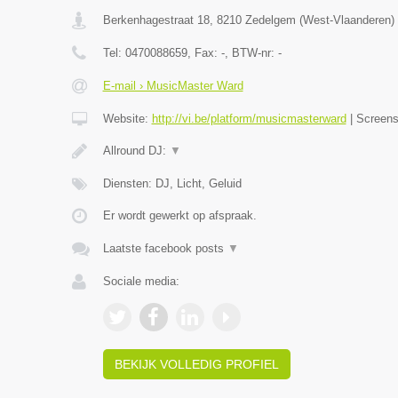
Berkenhagestraat 18
,
8210
Zedelgem
(
West-Vlaanderen
)
Tel:
0470088659
, Fax:
-
, BTW-nr:
-
E-mail › MusicMaster Ward
Website:
http://vi.be/platform/musicmasterward
|
Screen
Allround DJ:
▼
Diensten: DJ, Licht, Geluid
Er wordt gewerkt op afspraak.
Laatste facebook posts
▼
Sociale media:
BEKIJK VOLLEDIG PROFIEL