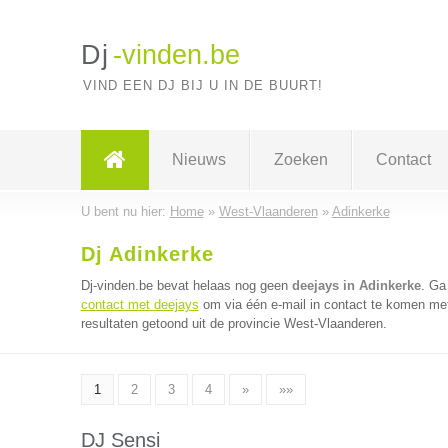
Dj
-vinden.be
VIND EEN DJ BIJ U IN DE BUURT!
Nieuws
Zoeken
Contact
U bent nu hier:
Home
»
West-Vlaanderen
»
Adinkerke
Dj Adinkerke
Dj-vinden.be bevat helaas nog geen
deejays in Adinkerke
. Ga
contact met deejays
om via één e-mail in contact te komen met
resultaten getoond uit de provincie West-Vlaanderen.
1
2
3
4
»
»»
DJ Sensi