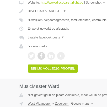
Website:
http://www.discobarstarlight.be
|
Screenshot
▼
DISCOBAR STARLIGHT
▼
Huwelijken, verjaardagfeesten, familiefeesten, communie'
Er wordt gewerkt op afspraak.
Laatste facebook posts
▼
Sociale media:
BEKIJK VOLLEDIG PROFIEL
MusicMaster Ward
Niet gevestigd in de plaats Adinkerke, maar wel in de pr
West-Vlaanderen
»
Zedelgem
|
Google maps
▼