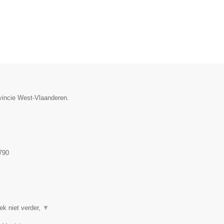
ovincie West-Vlaanderen.
790
ek niet verder,
▼