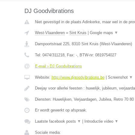
DJ Goodvibrations
Niet gevestigd in de plaats Adinkerke, maar wel in de pr
West-Vlaanderen
»
Sint Kruis
|
Google maps
▼
Dampoortstraat 225
,
8310
Sint Kruis
(
West-Vlaanderen
)
Tel:
0474/311218
, Fax:
-
, BTW-nr:
0819754027
E-mail › DJ Goodvibrations
Website:
http://www.djgoodvibrations.be
|
Screenshot
▼
Deejay voor allerlei feesten : huwelijk, jubileum, verjaard
Diensten: Huwelijken, Verjaardagen, Jubilea, Retro 70 80
Er wordt gewerkt op afspraak.
Laatste facebook posts
▼
|
Introductie video
▼
Sociale media: