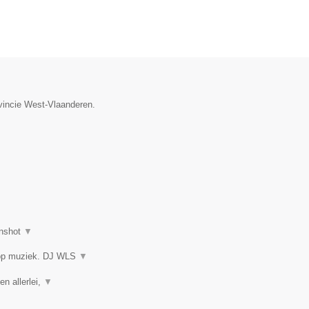
ovincie West-Vlaanderen.
nshot
▼
 op muziek. DJ WLS
▼
en allerlei,
▼