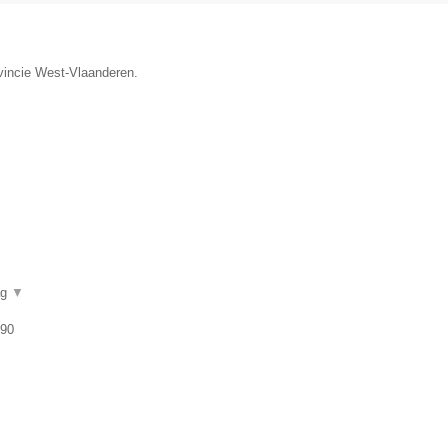
ovincie West-Vlaanderen.
ag
▼
 90