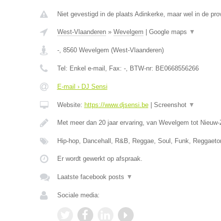
Niet gevestigd in de plaats Adinkerke, maar wel in de pr
West-Vlaanderen
»
Wevelgem
|
Google maps
▼
-
,
8560
Wevelgem
(
West-Vlaanderen
)
Tel:
Enkel e-mail
, Fax:
-
, BTW-nr:
BE0668556266
E-mail › DJ Sensi
Website:
https://www.djsensi.be
|
Screenshot
▼
Met meer dan 20 jaar ervaring, van Wevelgem tot Nieuw-
Hip-hop, Dancehall, R&B, Reggae, Soul, Funk, Reggaet
Er wordt gewerkt op afspraak.
Laatste facebook posts
▼
Sociale media: