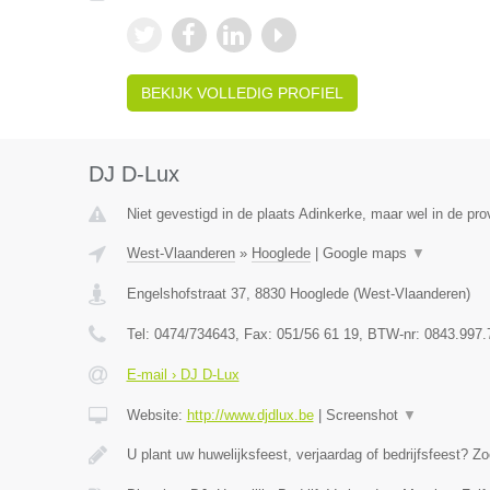
BEKIJK VOLLEDIG PROFIEL
DJ D-Lux
Niet gevestigd in de plaats Adinkerke, maar wel in de pr
West-Vlaanderen
»
Hooglede
|
Google maps
▼
Engelshofstraat 37
,
8830
Hooglede
(
West-Vlaanderen
)
Tel:
0474/734643
, Fax:
051/56 61 19
, BTW-nr:
0843.997.
E-mail › DJ D-Lux
Website:
http://www.djdlux.be
|
Screenshot
▼
U plant uw huwelijksfeest, verjaardag of bedrijfsfeest? Zo