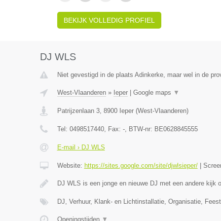
BEKIJK VOLLEDIG PROFIEL
DJ WLS
Niet gevestigd in de plaats Adinkerke, maar wel in de pr
West-Vlaanderen
»
Ieper
|
Google maps
▼
Patrijzenlaan 3
,
8900
Ieper
(
West-Vlaanderen
)
Tel:
0498517440
, Fax:
-
, BTW-nr:
BE0628845555
E-mail › DJ WLS
Website:
https://sites.google.com/site/djwlsieper/
|
Scree
DJ WLS is een jonge en nieuwe DJ met een andere kijk
DJ, Verhuur, Klank- en Lichtinstallatie, Organisatie, Feest
Openingstijden
▼