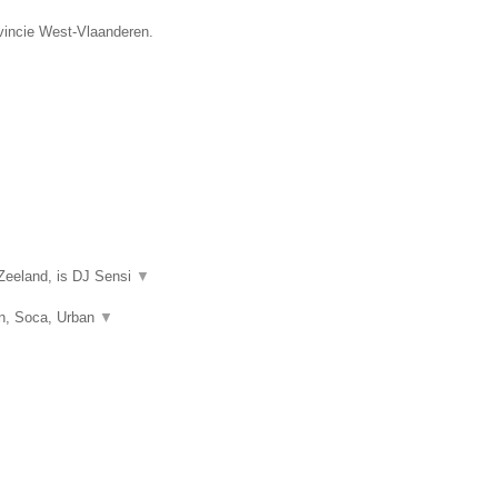
ovincie West-Vlaanderen.
Zeeland, is DJ Sensi
▼
on, Soca, Urban
▼