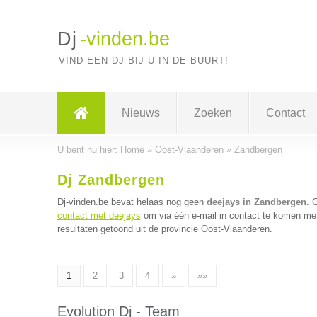
Dj
-vinden.be
VIND EEN DJ BIJ U IN DE BUURT!
Nieuws
Zoeken
Contact
U bent nu hier:
Home
»
Oost-Vlaanderen
»
Zandbergen
Dj Zandbergen
Dj-vinden.be bevat helaas nog geen
deejays in Zandbergen
. 
contact met deejays
om via één e-mail in contact te komen met
resultaten getoond uit de provincie Oost-Vlaanderen.
1
2
3
4
»
»»
Evolution Dj - Team