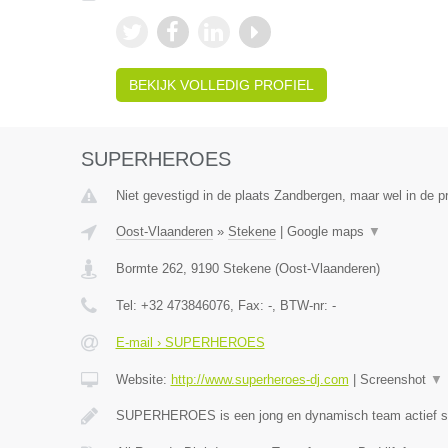
BEKIJK VOLLEDIG PROFIEL
SUPERHEROES
Niet gevestigd in de plaats Zandbergen, maar wel in de p
Oost-Vlaanderen
»
Stekene
|
Google maps
▼
Bormte 262
,
9190
Stekene
(
Oost-Vlaanderen
)
Tel:
+32 473846076
, Fax:
-
, BTW-nr:
-
E-mail › SUPERHEROES
Website:
http://www.superheroes-dj.com
|
Screenshot
▼
SUPERHEROES is een jong en dynamisch team actief si