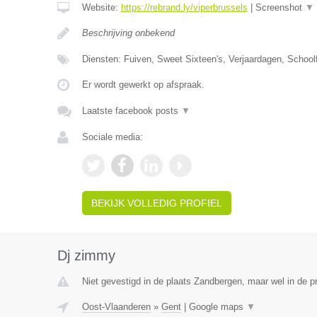
Website:
https://rebrand.ly/viperbrussels
|
Screenshot
▼
Beschrijving onbekend
Diensten: Fuiven, Sweet Sixteen's, Verjaardagen, Schoolf
Er wordt gewerkt op afspraak.
Laatste facebook posts
▼
Sociale media:
BEKIJK VOLLEDIG PROFIEL
Dj zimmy
Niet gevestigd in de plaats Zandbergen, maar wel in de p
Oost-Vlaanderen
»
Gent
|
Google maps
▼