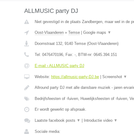
ALLMUSIC party DJ
Niet gevestigd in de plaats Zandbergen, maar wel in de p
Oost-Vlaanderen
»
Temse
|
Google maps
▼
Doornstraat 132
,
9140
Temse
(
Oost-Vlaanderen
)
Tel:
0476470196
, Fax:
-
, BTW-nr:
0645.394.151
E-mail › ALLMUSIC party DJ
Website:
https://allmusic-party-DJ.be
|
Screenshot
▼
Allround party DJ met alle dansbare muziek - jaren ervari
Bedrijfsfeesten of -fuiven, Huwelijksfeesten of -fuiven, 
Er wordt gewerkt op afspraak.
Laatste facebook posts
▼
|
Introductie video
▼
Sociale media: