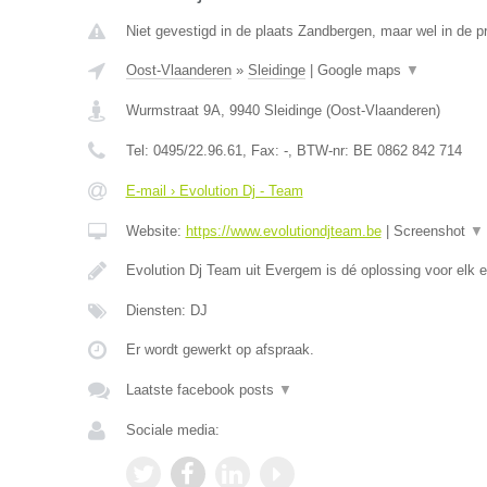
Niet gevestigd in de plaats Zandbergen, maar wel in de p
Oost-Vlaanderen
»
Sleidinge
|
Google maps
▼
Wurmstraat 9A
,
9940
Sleidinge
(
Oost-Vlaanderen
)
Tel:
0495/22.96.61
, Fax:
-
, BTW-nr:
BE 0862 842 714
E-mail › Evolution Dj - Team
Website:
https://www.evolutiondjteam.be
|
Screenshot
▼
Evolution Dj Team uit Evergem is dé oplossing voor elk
Diensten: DJ
Er wordt gewerkt op afspraak.
Laatste facebook posts
▼
Sociale media: