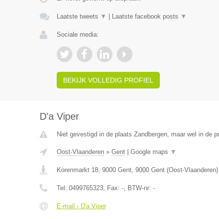
Laatste tweets
▼
|
Laatste facebook posts
▼
Sociale media:
BEKIJK VOLLEDIG PROFIEL
D'a Viper
Niet gevestigd in de plaats Zandbergen, maar wel in de p
Oost-Vlaanderen
»
Gent
|
Google maps
▼
Korenmarkt 18, 9000 Gent
,
9000
Gent
(
Oost-Vlaanderen
)
Tel:
0499765323
, Fax:
-
, BTW-nr:
-
E-mail › D'a Viper