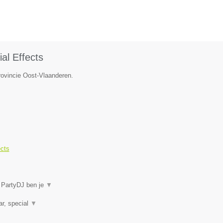
al Effects
rovincie Oost-Vlaanderen.
ects
j PartyDJ ben je
▼
ar, special
▼