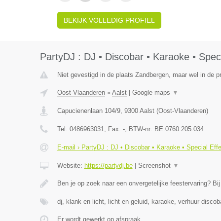
BEKIJK VOLLEDIG PROFIEL
PartyDJ : DJ • Discobar • Karaoke • Speci
Niet gevestigd in de plaats Zandbergen, maar wel in de p
Oost-Vlaanderen
»
Aalst
|
Google maps
▼
Capucienenlaan 104/9
,
9300
Aalst
(
Oost-Vlaanderen
)
Tel:
0486963031
, Fax:
-
, BTW-nr:
BE.0760.205.034
E-mail › PartyDJ : DJ • Discobar • Karaoke • Special Eff
Website:
https://partydj.be
|
Screenshot
▼
Ben je op zoek naar een onvergetelijke feestervaring? Bi
dj, klank en licht, licht en geluid, karaoke, verhuur discob
Er wordt gewerkt op afspraak.