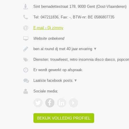
Sint bernadettestraat 178
,
9000
Gent
(
Oost-Vlaanderen
)
Tel:
047211836
, Fax:
-
, BTW-nr:
BE 0586807735
E-mail › Dj zimmy
Website onbekend
ben al round dj met 40 jaar ervaring
▼
Diensten: trouwfeest, retro insomnia disco dasco, popcor
Er wordt gewerkt op afspraak.
Laatste facebook posts
▼
Sociale media:
BEKIJK VOLLEDIG PROFIEL