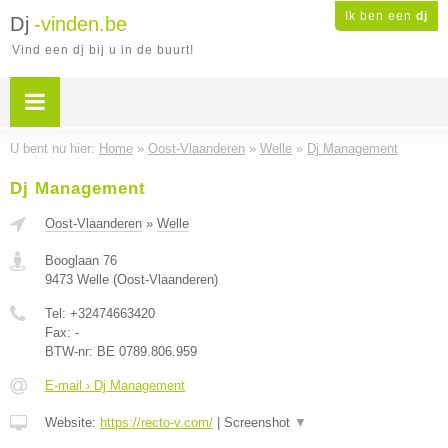
Ik ben een
dj
Dj
-vinden.be
Vind een dj bij u in de buurt!
U bent nu hier:
Home
»
Oost-Vlaanderen
»
Welle
»
Dj Management
Dj Management
Oost-Vlaanderen
»
Welle
Booglaan 76
9473
Welle
(
Oost-Vlaanderen
)
Tel:
+32474663420
Fax:
-
BTW-nr:
BE 0789.806.959
E-mail › Dj Management
Website:
https://recto-v.com/
|
Screenshot
▼