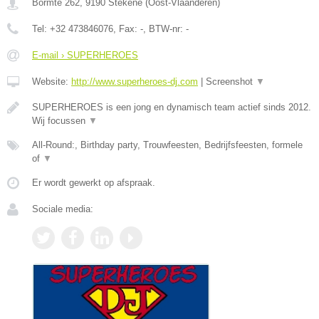
Bormte 262
,
9190
Stekene
(
Oost-Vlaanderen
)
Tel:
+32 473846076
, Fax:
-
, BTW-nr:
-
E-mail › SUPERHEROES
Website:
http://www.superheroes-dj.com
|
Screenshot
▼
SUPERHEROES is een jong en dynamisch team actief sinds 2012.
Wij focussen
▼
All-Round:, Birthday party, Trouwfeesten, Bedrijfsfeesten, formele
of
▼
Er wordt gewerkt op afspraak.
Sociale media: