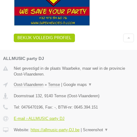
BEKIJK VOLLEDIG PROFIEL
ALLMUSIC party DJ
Niet gevestigd in de plaats Waarbeke, maar wel in de provincie
Oost-Vlaanderen.
Oost-Vlaanderen
»
Temse
|
Google maps
▼
Doornstraat 132
,
9140
Temse
(
Oost-Vlaanderen
)
Tel:
0476470196
, Fax:
-
, BTW-nr:
0645.394.151
E-mail › ALLMUSIC party DJ
Website:
https://allmusic-party-DJ.be
|
Screenshot
▼