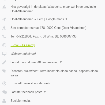
Niet gevestigd in de plaats Waarbeke, maar wel in de provincie
Oost-Vlaanderen.
Oost-Vlaanderen
»
Gent
|
Google maps
▼
Sint bernadettestraat 178
,
9000
Gent
(
Oost-Vlaanderen
)
Tel:
047211836
, Fax:
-
, BTW-nr:
BE 0586807735
E-mail › Dj zimmy
Website onbekend
ben al round dj met 40 jaar ervaring
▼
Diensten: trouwfeest, retro insomnia disco dasco, popcorn disco,
salsa
Er wordt gewerkt op afspraak.
Laatste facebook posts
▼
Sociale media: