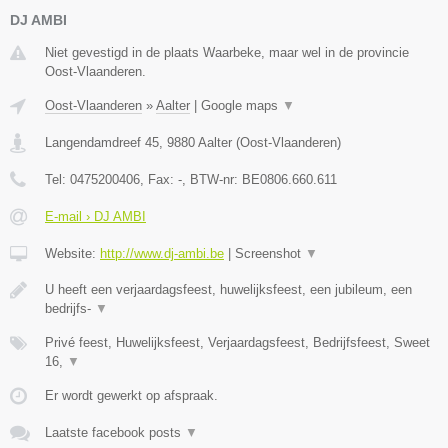
DJ AMBI
Niet gevestigd in de plaats Waarbeke, maar wel in de provincie
Oost-Vlaanderen.
Oost-Vlaanderen
»
Aalter
|
Google maps
▼
Langendamdreef 45
,
9880
Aalter
(
Oost-Vlaanderen
)
Tel:
0475200406
, Fax:
-
, BTW-nr:
BE0806.660.611
E-mail › DJ AMBI
Website:
http://www.dj-ambi.be
|
Screenshot
▼
U heeft een verjaardagsfeest, huwelijksfeest, een jubileum, een
bedrijfs-
▼
Privé feest, Huwelijksfeest, Verjaardagsfeest, Bedrijfsfeest, Sweet
16,
▼
Er wordt gewerkt op afspraak.
Laatste facebook posts
▼