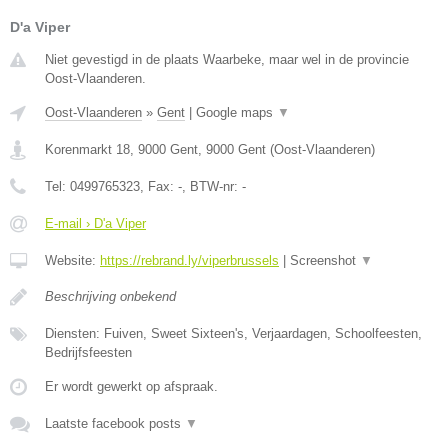
D'a Viper
Niet gevestigd in de plaats Waarbeke, maar wel in de provincie
Oost-Vlaanderen.
Oost-Vlaanderen
»
Gent
|
Google maps
▼
Korenmarkt 18, 9000 Gent
,
9000
Gent
(
Oost-Vlaanderen
)
Tel:
0499765323
, Fax:
-
, BTW-nr:
-
E-mail › D'a Viper
Website:
https://rebrand.ly/viperbrussels
|
Screenshot
▼
Beschrijving onbekend
Diensten: Fuiven, Sweet Sixteen's, Verjaardagen, Schoolfeesten,
Bedrijfsfeesten
Er wordt gewerkt op afspraak.
Laatste facebook posts
▼