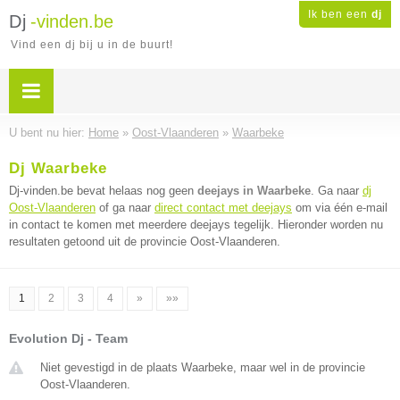
Ik ben een
dj
Dj
-vinden.be
Vind een dj bij u in de buurt!
U bent nu hier:
Home
»
Oost-Vlaanderen
»
Waarbeke
Dj Waarbeke
Dj-vinden.be bevat helaas nog geen
deejays in Waarbeke
. Ga naar
dj
Oost-Vlaanderen
of ga naar
direct contact met deejays
om via één e-mail
in contact te komen met meerdere deejays tegelijk. Hieronder worden nu
resultaten getoond uit de provincie Oost-Vlaanderen.
1
2
3
4
»
»»
Evolution Dj - Team
Niet gevestigd in de plaats Waarbeke, maar wel in de provincie
Oost-Vlaanderen.