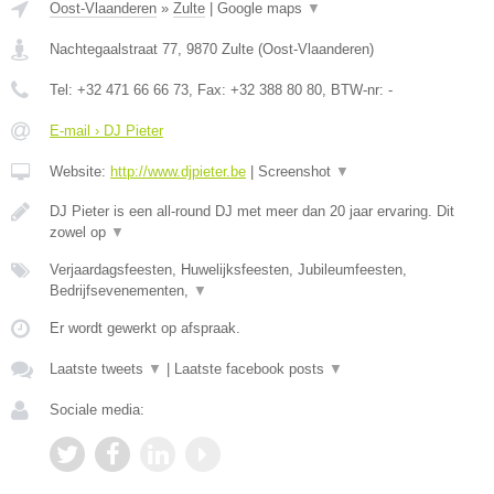
Oost-Vlaanderen
»
Zulte
|
Google maps
▼
Nachtegaalstraat 77
,
9870
Zulte
(
Oost-Vlaanderen
)
Tel:
+32 471 66 66 73
, Fax:
+32 388 80 80
, BTW-nr:
-
E-mail › DJ Pieter
Website:
http://www.djpieter.be
|
Screenshot
▼
DJ Pieter is een all-round DJ met meer dan 20 jaar ervaring. Dit
zowel op
▼
Verjaardagsfeesten, Huwelijksfeesten, Jubileumfeesten,
Bedrijfsevenementen,
▼
Er wordt gewerkt op afspraak.
Laatste tweets
▼
|
Laatste facebook posts
▼
Sociale media: