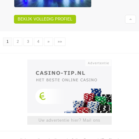
BEKIJK VOLLEDIG PROFIEL
1
2
3
4
»
»»
Uw advertentie hier? Mail ons