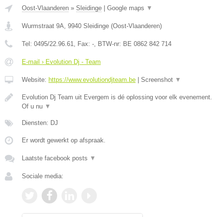
Oost-Vlaanderen
»
Sleidinge
|
Google maps
▼
Wurmstraat 9A
,
9940
Sleidinge
(
Oost-Vlaanderen
)
Tel:
0495/22.96.61
, Fax:
-
, BTW-nr:
BE 0862 842 714
E-mail › Evolution Dj - Team
Website:
https://www.evolutiondjteam.be
|
Screenshot
▼
Evolution Dj Team uit Evergem is dé oplossing voor elk evenement.
Of u nu
▼
Diensten: DJ
Er wordt gewerkt op afspraak.
Laatste facebook posts
▼
Sociale media: