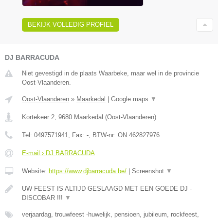
BEKIJK VOLLEDIG PROFIEL
DJ BARRACUDA
Niet gevestigd in de plaats Waarbeke, maar wel in de provincie
Oost-Vlaanderen.
Oost-Vlaanderen
»
Maarkedal
|
Google maps
▼
Kortekeer 2
,
9680
Maarkedal
(
Oost-Vlaanderen
)
Tel:
0497571941
, Fax:
-
, BTW-nr:
ON 462827976
E-mail › DJ BARRACUDA
Website:
https://www.djbarracuda.be/
|
Screenshot
▼
UW FEEST IS ALTIJD GESLAAGD MET EEN GOEDE DJ -
DISCOBAR !!!
▼
verjaardag, trouwfeest -huwelijk, pensioen, jubileum, rockfeest,