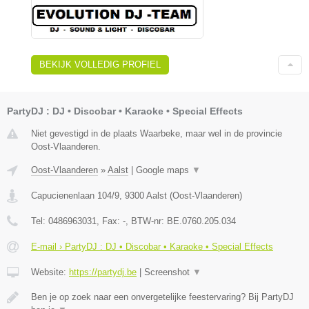
BEKIJK VOLLEDIG PROFIEL
PartyDJ : DJ • Discobar • Karaoke • Special Effects
Niet gevestigd in de plaats Waarbeke, maar wel in de provincie
Oost-Vlaanderen.
Oost-Vlaanderen
»
Aalst
|
Google maps
▼
Capucienenlaan 104/9
,
9300
Aalst
(
Oost-Vlaanderen
)
Tel:
0486963031
, Fax:
-
, BTW-nr:
BE.0760.205.034
E-mail › PartyDJ : DJ • Discobar • Karaoke • Special Effects
Website:
https://partydj.be
|
Screenshot
▼
Ben je op zoek naar een onvergetelijke feestervaring? Bij PartyDJ