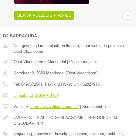
BEKIJK VOLLEDIG PROFIEL
DJ BARRACUDA
Niet gevestigd in de plaats Volkegem, maar wel in de provincie
Oost-Vlaanderen.
Oost-Vlaanderen
»
Maarkedal
|
Google maps
▼
Kortekeer 2
,
9680
Maarkedal
(
Oost-Vlaanderen
)
Tel:
0497571941
, Fax:
-
, BTW-nr:
ON 462827976
E-mail › DJ BARRACUDA
Website:
https://www.djbarracuda.be/
|
Screenshot
▼
UW FEEST IS ALTIJD GESLAAGD MET EEN GOEDE DJ -
DISCOBAR !!!
▼
verjaardag, trouwfeest -huwelijk, pensioen, jubileum, rockfeest,