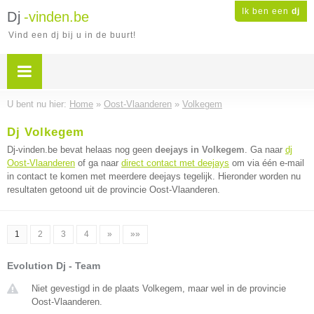
Ik ben een
dj
Dj
-vinden.be
Vind een dj bij u in de buurt!
U bent nu hier:
Home
»
Oost-Vlaanderen
»
Volkegem
Dj Volkegem
Dj-vinden.be bevat helaas nog geen
deejays in Volkegem
. Ga naar
dj
Oost-Vlaanderen
of ga naar
direct contact met deejays
om via één e-mail
in contact te komen met meerdere deejays tegelijk. Hieronder worden nu
resultaten getoond uit de provincie Oost-Vlaanderen.
1
2
3
4
»
»»
Evolution Dj - Team
Niet gevestigd in de plaats Volkegem, maar wel in de provincie
Oost-Vlaanderen.