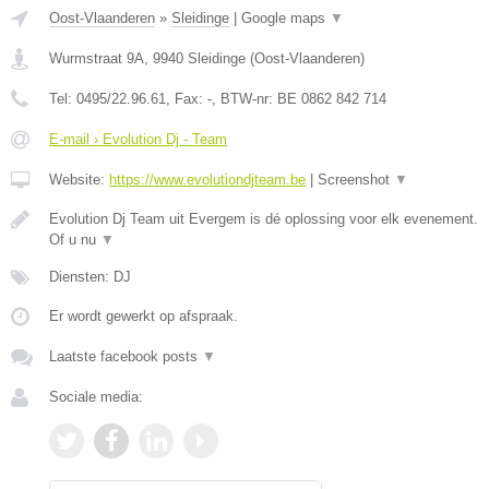
Oost-Vlaanderen
»
Sleidinge
|
Google maps
▼
Wurmstraat 9A
,
9940
Sleidinge
(
Oost-Vlaanderen
)
Tel:
0495/22.96.61
, Fax:
-
, BTW-nr:
BE 0862 842 714
E-mail › Evolution Dj - Team
Website:
https://www.evolutiondjteam.be
|
Screenshot
▼
Evolution Dj Team uit Evergem is dé oplossing voor elk evenement.
Of u nu
▼
Diensten: DJ
Er wordt gewerkt op afspraak.
Laatste facebook posts
▼
Sociale media: