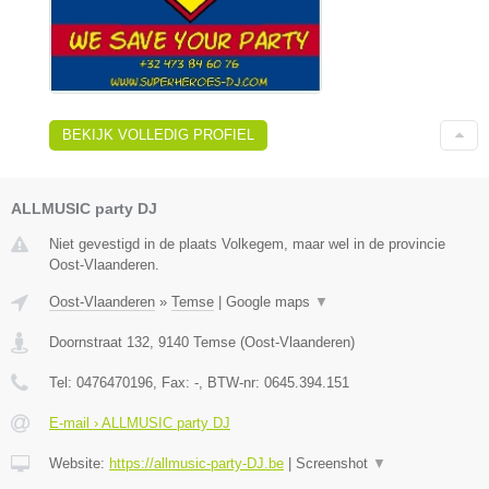
BEKIJK VOLLEDIG PROFIEL
ALLMUSIC party DJ
Niet gevestigd in de plaats Volkegem, maar wel in de provincie
Oost-Vlaanderen.
Oost-Vlaanderen
»
Temse
|
Google maps
▼
Doornstraat 132
,
9140
Temse
(
Oost-Vlaanderen
)
Tel:
0476470196
, Fax:
-
, BTW-nr:
0645.394.151
E-mail › ALLMUSIC party DJ
Website:
https://allmusic-party-DJ.be
|
Screenshot
▼