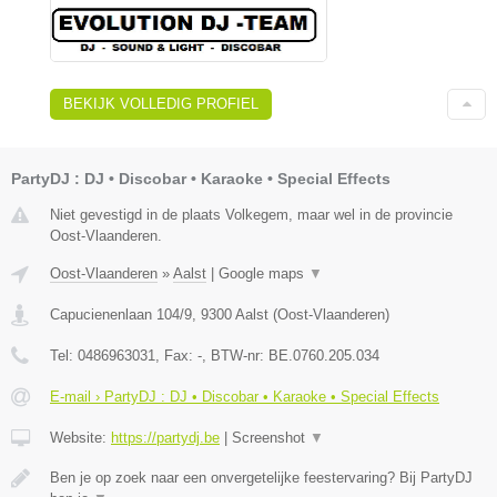
BEKIJK VOLLEDIG PROFIEL
PartyDJ : DJ • Discobar • Karaoke • Special Effects
Niet gevestigd in de plaats Volkegem, maar wel in de provincie
Oost-Vlaanderen.
Oost-Vlaanderen
»
Aalst
|
Google maps
▼
Capucienenlaan 104/9
,
9300
Aalst
(
Oost-Vlaanderen
)
Tel:
0486963031
, Fax:
-
, BTW-nr:
BE.0760.205.034
E-mail › PartyDJ : DJ • Discobar • Karaoke • Special Effects
Website:
https://partydj.be
|
Screenshot
▼
Ben je op zoek naar een onvergetelijke feestervaring? Bij PartyDJ