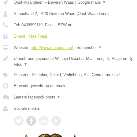
Oost-Vlaanderen
»
Beveren Waas
|
Google maps
▼
Schoofland 2
,
9120
Beveren Waas
(
Oost-Vlaanderen
)
Tel:
0499999119
, Fax:
-
, BTW-nr:
-
E-mail › Mas Toesj
Website:
http://www.mastoesj.be/
|
Screenshot
▼
U heeft ons gevonden! Wij zijn Discobar Mas-Toesj. Dj Plage en Dj
Filou
▼
Diensten: Discobar, Geluid, Verlichting, Alle Genres muziek!
Er wordt gewerkt op afspraak.
Laatste facebook posts
▼
Sociale media: