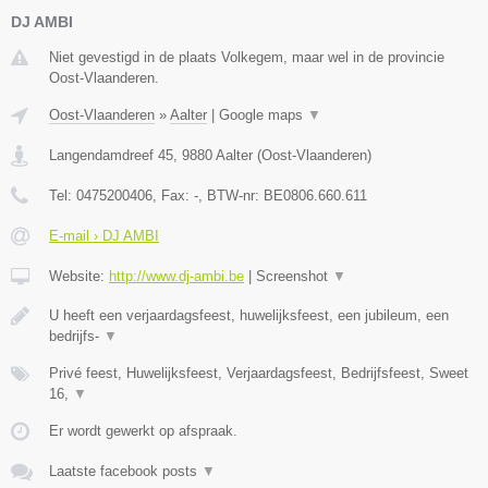
DJ AMBI
Niet gevestigd in de plaats Volkegem, maar wel in de provincie
Oost-Vlaanderen.
Oost-Vlaanderen
»
Aalter
|
Google maps
▼
Langendamdreef 45
,
9880
Aalter
(
Oost-Vlaanderen
)
Tel:
0475200406
, Fax:
-
, BTW-nr:
BE0806.660.611
E-mail › DJ AMBI
Website:
http://www.dj-ambi.be
|
Screenshot
▼
U heeft een verjaardagsfeest, huwelijksfeest, een jubileum, een
bedrijfs-
▼
Privé feest, Huwelijksfeest, Verjaardagsfeest, Bedrijfsfeest, Sweet
16,
▼
Er wordt gewerkt op afspraak.
Laatste facebook posts
▼