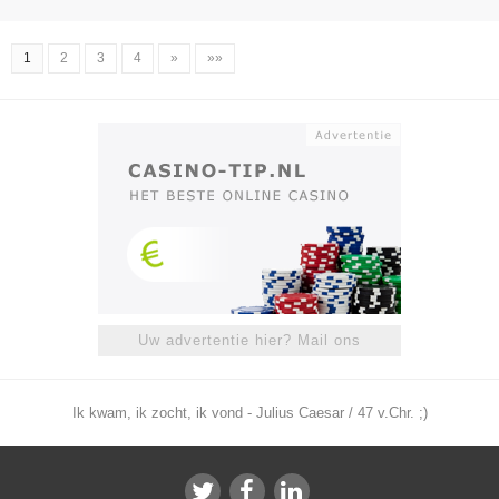
1
2
3
4
»
»»
Uw advertentie hier? Mail ons
Ik kwam, ik zocht, ik vond - Julius Caesar / 47 v.Chr. ;)