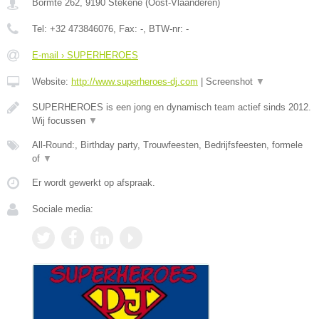
Bormte 262
,
9190
Stekene
(
Oost-Vlaanderen
)
Tel:
+32 473846076
, Fax:
-
, BTW-nr:
-
E-mail › SUPERHEROES
Website:
http://www.superheroes-dj.com
|
Screenshot
▼
SUPERHEROES is een jong en dynamisch team actief sinds 2012.
Wij focussen
▼
All-Round:, Birthday party, Trouwfeesten, Bedrijfsfeesten, formele
of
▼
Er wordt gewerkt op afspraak.
Sociale media: