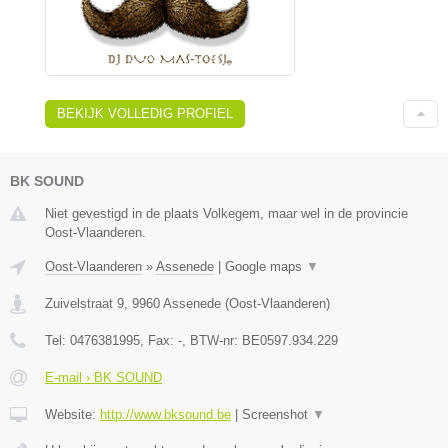
BEKIJK VOLLEDIG PROFIEL
BK SOUND
Niet gevestigd in de plaats Volkegem, maar wel in de provincie
Oost-Vlaanderen.
Oost-Vlaanderen
»
Assenede
|
Google maps
▼
Zuivelstraat 9
,
9960
Assenede
(
Oost-Vlaanderen
)
Tel:
0476381995
, Fax:
-
, BTW-nr:
BE0597.934.229
E-mail › BK SOUND
Website:
http://www.bksound.be
|
Screenshot
▼