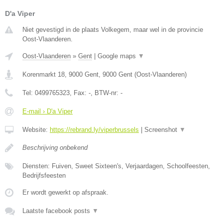
D'a Viper
Niet gevestigd in de plaats Volkegem, maar wel in de provincie
Oost-Vlaanderen.
Oost-Vlaanderen
»
Gent
|
Google maps
▼
Korenmarkt 18, 9000 Gent
,
9000
Gent
(
Oost-Vlaanderen
)
Tel:
0499765323
, Fax:
-
, BTW-nr:
-
E-mail › D'a Viper
Website:
https://rebrand.ly/viperbrussels
|
Screenshot
▼
Beschrijving onbekend
Diensten: Fuiven, Sweet Sixteen's, Verjaardagen, Schoolfeesten,
Bedrijfsfeesten
Er wordt gewerkt op afspraak.
Laatste facebook posts
▼