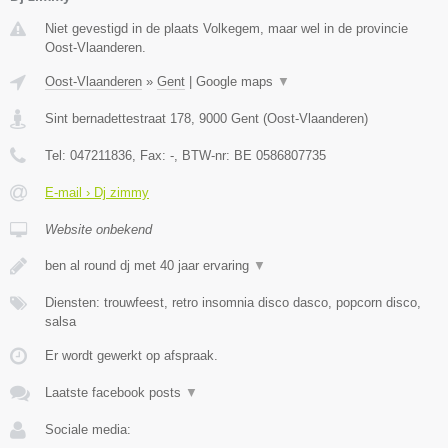
Niet gevestigd in de plaats Volkegem, maar wel in de provincie
Oost-Vlaanderen.
Oost-Vlaanderen
»
Gent
|
Google maps
▼
Sint bernadettestraat 178
,
9000
Gent
(
Oost-Vlaanderen
)
Tel:
047211836
, Fax:
-
, BTW-nr:
BE 0586807735
E-mail › Dj zimmy
Website onbekend
ben al round dj met 40 jaar ervaring
▼
Diensten: trouwfeest, retro insomnia disco dasco, popcorn disco,
salsa
Er wordt gewerkt op afspraak.
Laatste facebook posts
▼
Sociale media: