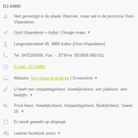
DJ AMBI
Niet gevestigd in de plaats Vlierzele, maar wel in de provincie Oost-
Vlaanderen.
Oost-Vlaanderen
»
Aalter
|
Google maps
▼
Langendamdreef 45
,
9880
Aalter
(
Oost-Vlaanderen
)
Tel:
0475200406
, Fax:
-
, BTW-nr:
BE0806.660.611
E-mail › DJ AMBI
Website:
http://www.dj-ambi.be
|
Screenshot
▼
U heeft een verjaardagsfeest, huwelijksfeest, een jubileum, een
bedrijfs-
▼
Privé feest, Huwelijksfeest, Verjaardagsfeest, Bedrijfsfeest, Sweet
16,
▼
Er wordt gewerkt op afspraak.
Laatste facebook posts
▼