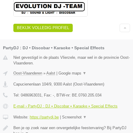
BEKIJK VOLLEDIG PROFIEL
PartyDJ : DJ • Discobar • Karaoke • Special Effects
Niet gevestigd in de plaats Vlierzele, maar wel in de provincie Oost-
Vlaanderen.
Oost-Vlaanderen
»
Aalst
|
Google maps
▼
Capucienenlaan 104/9
,
9300
Aalst
(
Oost-Vlaanderen
)
Tel:
0486963031
, Fax:
-
, BTW-nr:
BE.0760.205.034
E-mail › PartyDJ : DJ • Discobar • Karaoke • Special Effects
Website:
https://partydj.be
|
Screenshot
▼
Ben je op zoek naar een onvergetelijke feestervaring? Bij PartyDJ