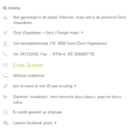
Dj zimmy
Niet gevestigd in de plaats Vlierzele, maar wel in de provincie Oost-
Vlaanderen.
Oost-Vlaanderen
»
Gent
|
Google maps
▼
Sint bernadettestraat 178
,
9000
Gent
(
Oost-Vlaanderen
)
Tel:
047211836
, Fax:
-
, BTW-nr:
BE 0586807735
E-mail › Dj zimmy
Website onbekend
ben al round dj met 40 jaar ervaring
▼
Diensten: trouwfeest, retro insomnia disco dasco, popcorn disco,
salsa
Er wordt gewerkt op afspraak.
Laatste facebook posts
▼