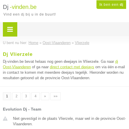
Ik ben een
dj
Dj
-vinden.be
Vind een dj bij u in de buurt!
U bent nu hier:
Home
»
Oost-Vlaanderen
»
Vlierzele
Dj Vlierzele
Dj-vinden.be bevat helaas nog geen
deejays in Vlierzele
. Ga naar
dj
Oost-Vlaanderen
of ga naar
direct contact met deejays
om via één e-mail
in contact te komen met meerdere deejays tegelijk. Hieronder worden nu
resultaten getoond uit de provincie Oost-Vlaanderen.
1
2
3
4
»
»»
Evolution Dj - Team
Niet gevestigd in de plaats Vlierzele, maar wel in de provincie Oost-
Vlaanderen.