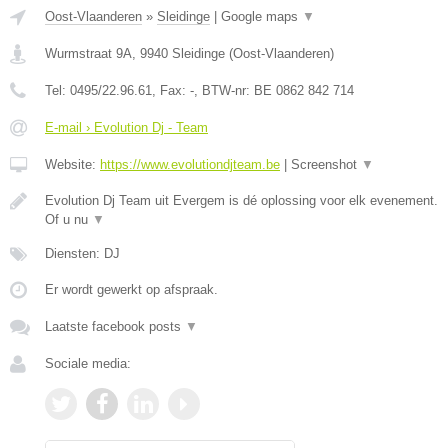
Oost-Vlaanderen
»
Sleidinge
|
Google maps
▼
Wurmstraat 9A
,
9940
Sleidinge
(
Oost-Vlaanderen
)
Tel:
0495/22.96.61
, Fax:
-
, BTW-nr:
BE 0862 842 714
E-mail › Evolution Dj - Team
Website:
https://www.evolutiondjteam.be
|
Screenshot
▼
Evolution Dj Team uit Evergem is dé oplossing voor elk evenement.
Of u nu
▼
Diensten: DJ
Er wordt gewerkt op afspraak.
Laatste facebook posts
▼
Sociale media: