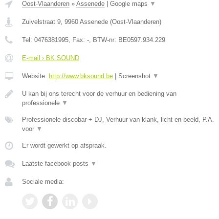
Oost-Vlaanderen
»
Assenede
|
Google maps
▼
Zuivelstraat 9
,
9960
Assenede
(
Oost-Vlaanderen
)
Tel:
0476381995
, Fax:
-
, BTW-nr:
BE0597.934.229
E-mail › BK SOUND
Website:
http://www.bksound.be
|
Screenshot
▼
U kan bij ons terecht voor de verhuur en bediening van
professionele
▼
Professionele discobar + DJ, Verhuur van klank, licht en beeld, P.A.
voor
▼
Er wordt gewerkt op afspraak.
Laatste facebook posts
▼
Sociale media: