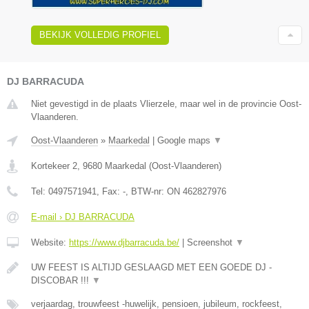
BEKIJK VOLLEDIG PROFIEL
DJ BARRACUDA
Niet gevestigd in de plaats Vlierzele, maar wel in de provincie Oost-
Vlaanderen.
Oost-Vlaanderen
»
Maarkedal
|
Google maps
▼
Kortekeer 2
,
9680
Maarkedal
(
Oost-Vlaanderen
)
Tel:
0497571941
, Fax:
-
, BTW-nr:
ON 462827976
E-mail › DJ BARRACUDA
Website:
https://www.djbarracuda.be/
|
Screenshot
▼
UW FEEST IS ALTIJD GESLAAGD MET EEN GOEDE DJ -
DISCOBAR !!!
▼
verjaardag, trouwfeest -huwelijk, pensioen, jubileum, rockfeest,