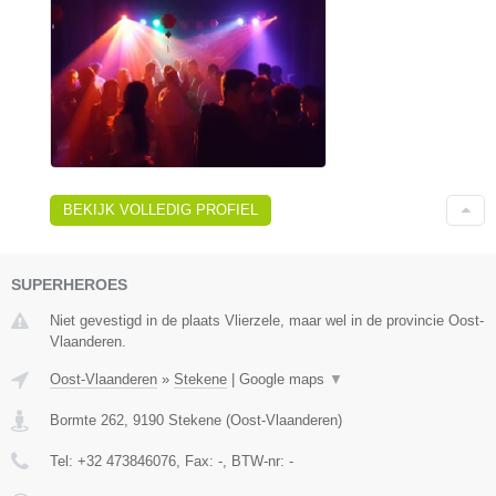
BEKIJK VOLLEDIG PROFIEL
SUPERHEROES
Niet gevestigd in de plaats Vlierzele, maar wel in de provincie Oost-
Vlaanderen.
Oost-Vlaanderen
»
Stekene
|
Google maps
▼
Bormte 262
,
9190
Stekene
(
Oost-Vlaanderen
)
Tel:
+32 473846076
, Fax:
-
, BTW-nr:
-