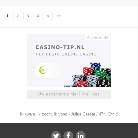
1
2
3
4
»
»»
Uw advertentie hier? Mail ons
Ik kwam, ik zocht, ik vond - Julius Caesar / 47 v.Chr. ;)