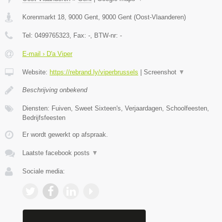
Korenmarkt 18, 9000 Gent
,
9000
Gent
(
Oost-Vlaanderen
)
Tel:
0499765323
, Fax:
-
, BTW-nr:
-
E-mail › D'a Viper
Website:
https://rebrand.ly/viperbrussels
|
Screenshot
▼
Beschrijving onbekend
Diensten: Fuiven, Sweet Sixteen's, Verjaardagen, Schoolfeesten,
Bedrijfsfeesten
Er wordt gewerkt op afspraak.
Laatste facebook posts
▼
Sociale media: