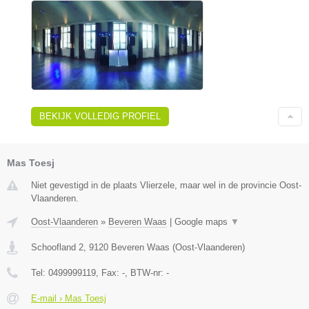
BEKIJK VOLLEDIG PROFIEL
Mas Toesj
Niet gevestigd in de plaats Vlierzele, maar wel in de provincie Oost-
Vlaanderen.
Oost-Vlaanderen
»
Beveren Waas
|
Google maps
▼
Schoofland 2
,
9120
Beveren Waas
(
Oost-Vlaanderen
)
Tel:
0499999119
, Fax:
-
, BTW-nr:
-
E-mail › Mas Toesj