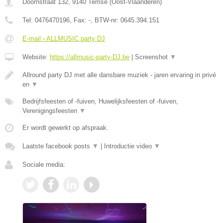
Doornstraat 132
,
9140
Temse
(
Oost-Vlaanderen
)
Tel:
0476470196
, Fax:
-
, BTW-nr:
0645.394.151
E-mail › ALLMUSIC party DJ
Website:
https://allmusic-party-DJ.be
|
Screenshot
▼
Allround party DJ met alle dansbare muziek - jaren ervaring in privé
en
▼
Bedrijfsfeesten of -fuiven, Huwelijksfeesten of -fuiven,
Verenigingsfeesten
▼
Er wordt gewerkt op afspraak.
Laatste facebook posts
▼
|
Introductie video
▼
Sociale media: