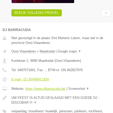
BEKIJK VOLLEDIG PROFIEL
DJ BARRACUDA
Niet gevestigd in de plaats Sint Martens Latem, maar wel in de
provincie Oost-Vlaanderen.
Oost-Vlaanderen
»
Maarkedal
|
Google maps
▼
Kortekeer 2
,
9680
Maarkedal
(
Oost-Vlaanderen
)
Tel:
0497571941
, Fax:
-
, BTW-nr:
ON 462827976
E-mail › DJ BARRACUDA
Website:
https://www.djbarracuda.be/
|
Screenshot
▼
UW FEEST IS ALTIJD GESLAAGD MET EEN GOEDE DJ -
DISCOBAR !!!
▼
verjaardag, trouwfeest -huwelijk, pensioen, jubileum, rockfeest,