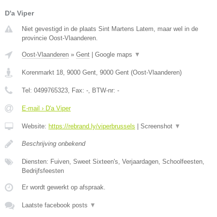
D'a Viper
Niet gevestigd in de plaats Sint Martens Latem, maar wel in de
provincie Oost-Vlaanderen.
Oost-Vlaanderen
»
Gent
|
Google maps
▼
Korenmarkt 18, 9000 Gent
,
9000
Gent
(
Oost-Vlaanderen
)
Tel:
0499765323
, Fax:
-
, BTW-nr:
-
E-mail › D'a Viper
Website:
https://rebrand.ly/viperbrussels
|
Screenshot
▼
Beschrijving onbekend
Diensten: Fuiven, Sweet Sixteen's, Verjaardagen, Schoolfeesten,
Bedrijfsfeesten
Er wordt gewerkt op afspraak.
Laatste facebook posts
▼