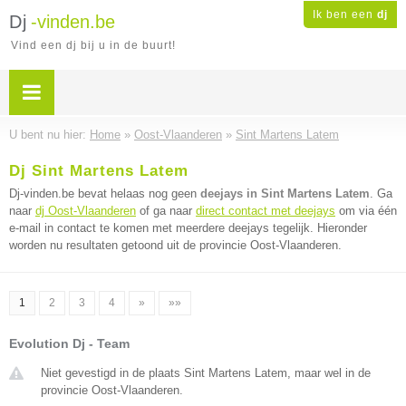
Ik ben een
dj
Dj
-vinden.be
Vind een dj bij u in de buurt!
U bent nu hier:
Home
»
Oost-Vlaanderen
»
Sint Martens Latem
Dj Sint Martens Latem
Dj-vinden.be bevat helaas nog geen
deejays in Sint Martens Latem
. Ga
naar
dj Oost-Vlaanderen
of ga naar
direct contact met deejays
om via één
e-mail in contact te komen met meerdere deejays tegelijk. Hieronder
worden nu resultaten getoond uit de provincie Oost-Vlaanderen.
1
2
3
4
»
»»
Evolution Dj - Team
Niet gevestigd in de plaats Sint Martens Latem, maar wel in de
provincie Oost-Vlaanderen.