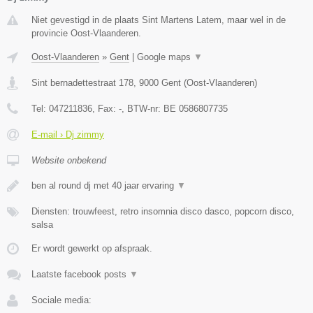
Niet gevestigd in de plaats Sint Martens Latem, maar wel in de
provincie Oost-Vlaanderen.
Oost-Vlaanderen
»
Gent
|
Google maps
▼
Sint bernadettestraat 178
,
9000
Gent
(
Oost-Vlaanderen
)
Tel:
047211836
, Fax:
-
, BTW-nr:
BE 0586807735
E-mail › Dj zimmy
Website onbekend
ben al round dj met 40 jaar ervaring
▼
Diensten: trouwfeest, retro insomnia disco dasco, popcorn disco,
salsa
Er wordt gewerkt op afspraak.
Laatste facebook posts
▼
Sociale media: