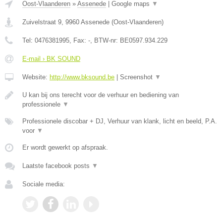
Oost-Vlaanderen
»
Assenede
|
Google maps
▼
Zuivelstraat 9
,
9960
Assenede
(
Oost-Vlaanderen
)
Tel:
0476381995
, Fax:
-
, BTW-nr:
BE0597.934.229
E-mail › BK SOUND
Website:
http://www.bksound.be
|
Screenshot
▼
U kan bij ons terecht voor de verhuur en bediening van
professionele
▼
Professionele discobar + DJ, Verhuur van klank, licht en beeld, P.A.
voor
▼
Er wordt gewerkt op afspraak.
Laatste facebook posts
▼
Sociale media: