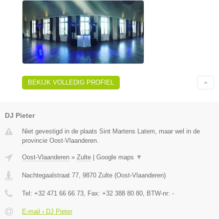
BEKIJK VOLLEDIG PROFIEL
DJ Pieter
Niet gevestigd in de plaats Sint Martens Latem, maar wel in de
provincie Oost-Vlaanderen.
Oost-Vlaanderen
»
Zulte
|
Google maps
▼
Nachtegaalstraat 77
,
9870
Zulte
(
Oost-Vlaanderen
)
Tel:
+32 471 66 66 73
, Fax:
+32 388 80 80
, BTW-nr:
-
E-mail › DJ Pieter