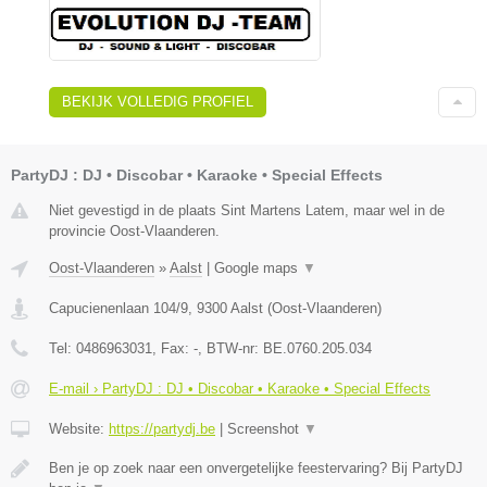
BEKIJK VOLLEDIG PROFIEL
PartyDJ : DJ • Discobar • Karaoke • Special Effects
Niet gevestigd in de plaats Sint Martens Latem, maar wel in de
provincie Oost-Vlaanderen.
Oost-Vlaanderen
»
Aalst
|
Google maps
▼
Capucienenlaan 104/9
,
9300
Aalst
(
Oost-Vlaanderen
)
Tel:
0486963031
, Fax:
-
, BTW-nr:
BE.0760.205.034
E-mail › PartyDJ : DJ • Discobar • Karaoke • Special Effects
Website:
https://partydj.be
|
Screenshot
▼
Ben je op zoek naar een onvergetelijke feestervaring? Bij PartyDJ