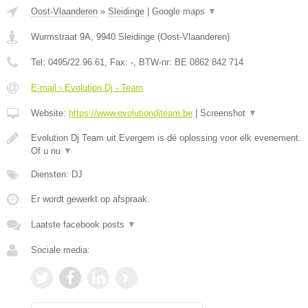
Oost-Vlaanderen
»
Sleidinge
|
Google maps
▼
Wurmstraat 9A
,
9940
Sleidinge
(
Oost-Vlaanderen
)
Tel:
0495/22.96.61
, Fax:
-
, BTW-nr:
BE 0862 842 714
E-mail › Evolution Dj - Team
Website:
https://www.evolutiondjteam.be
|
Screenshot
▼
Evolution Dj Team uit Evergem is dé oplossing voor elk evenement.
Of u nu
▼
Diensten: DJ
Er wordt gewerkt op afspraak.
Laatste facebook posts
▼
Sociale media: