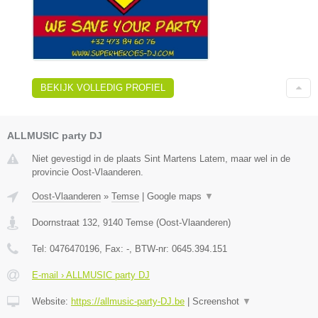
BEKIJK VOLLEDIG PROFIEL
ALLMUSIC party DJ
Niet gevestigd in de plaats Sint Martens Latem, maar wel in de
provincie Oost-Vlaanderen.
Oost-Vlaanderen
»
Temse
|
Google maps
▼
Doornstraat 132
,
9140
Temse
(
Oost-Vlaanderen
)
Tel:
0476470196
, Fax:
-
, BTW-nr:
0645.394.151
E-mail › ALLMUSIC party DJ
Website:
https://allmusic-party-DJ.be
|
Screenshot
▼