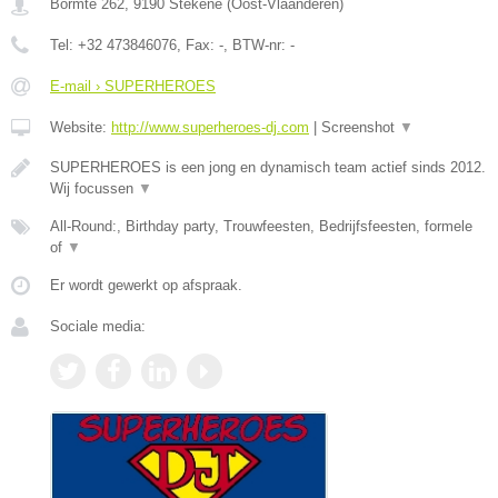
Bormte 262
,
9190
Stekene
(
Oost-Vlaanderen
)
Tel:
+32 473846076
, Fax:
-
, BTW-nr:
-
E-mail › SUPERHEROES
Website:
http://www.superheroes-dj.com
|
Screenshot
▼
SUPERHEROES is een jong en dynamisch team actief sinds 2012.
Wij focussen
▼
All-Round:, Birthday party, Trouwfeesten, Bedrijfsfeesten, formele
of
▼
Er wordt gewerkt op afspraak.
Sociale media: