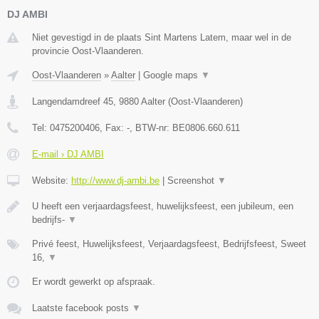
DJ AMBI
Niet gevestigd in de plaats Sint Martens Latem, maar wel in de
provincie Oost-Vlaanderen.
Oost-Vlaanderen
»
Aalter
|
Google maps
▼
Langendamdreef 45
,
9880
Aalter
(
Oost-Vlaanderen
)
Tel:
0475200406
, Fax:
-
, BTW-nr:
BE0806.660.611
E-mail › DJ AMBI
Website:
http://www.dj-ambi.be
|
Screenshot
▼
U heeft een verjaardagsfeest, huwelijksfeest, een jubileum, een
bedrijfs-
▼
Privé feest, Huwelijksfeest, Verjaardagsfeest, Bedrijfsfeest, Sweet
16,
▼
Er wordt gewerkt op afspraak.
Laatste facebook posts
▼