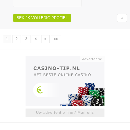
BEKIJK VOLLEDIG PROFIEL
1
2
3
4
»
»»
Uw advertentie hier? Mail ons