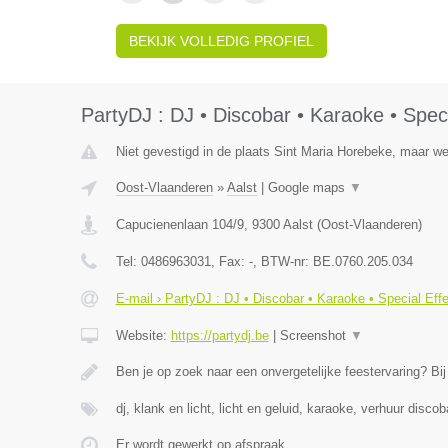
BEKIJK VOLLEDIG PROFIEL
PartyDJ : DJ • Discobar • Karaoke • Speci
Niet gevestigd in de plaats Sint Maria Horebeke, maar we
Oost-Vlaanderen
»
Aalst
|
Google maps
▼
Capucienenlaan 104/9
,
9300
Aalst
(
Oost-Vlaanderen
)
Tel:
0486963031
, Fax:
-
, BTW-nr:
BE.0760.205.034
E-mail › PartyDJ : DJ • Discobar • Karaoke • Special Eff
Website:
https://partydj.be
|
Screenshot
▼
Ben je op zoek naar een onvergetelijke feestervaring? Bi
dj, klank en licht, licht en geluid, karaoke, verhuur discob
Er wordt gewerkt op afspraak.