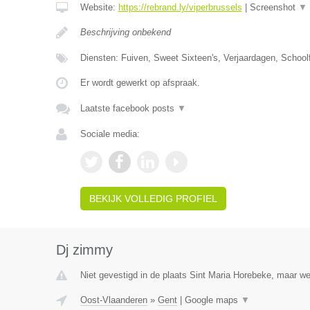
Website:
https://rebrand.ly/viperbrussels
|
Screenshot
▼
Beschrijving onbekend
Diensten: Fuiven, Sweet Sixteen's, Verjaardagen, Schoolf
Er wordt gewerkt op afspraak.
Laatste facebook posts
▼
Sociale media:
BEKIJK VOLLEDIG PROFIEL
Dj zimmy
Niet gevestigd in de plaats Sint Maria Horebeke, maar we
Oost-Vlaanderen
»
Gent
|
Google maps
▼