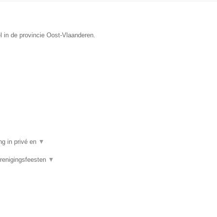
l in de provincie Oost-Vlaanderen.
ng in privé en
▼
Verenigingsfeesten
▼