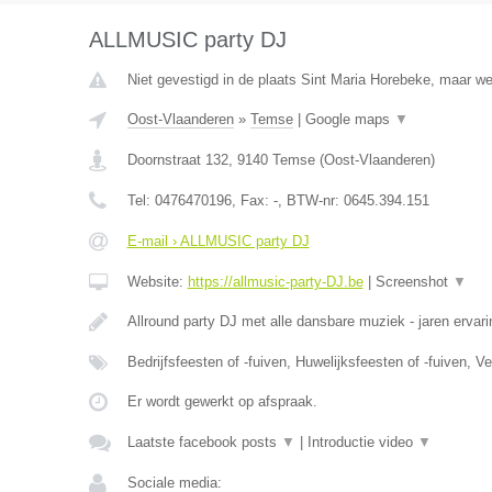
ALLMUSIC party DJ
Niet gevestigd in de plaats Sint Maria Horebeke, maar we
Oost-Vlaanderen
»
Temse
|
Google maps
▼
Doornstraat 132
,
9140
Temse
(
Oost-Vlaanderen
)
Tel:
0476470196
, Fax:
-
, BTW-nr:
0645.394.151
E-mail › ALLMUSIC party DJ
Website:
https://allmusic-party-DJ.be
|
Screenshot
▼
Allround party DJ met alle dansbare muziek - jaren ervari
Bedrijfsfeesten of -fuiven, Huwelijksfeesten of -fuiven, 
Er wordt gewerkt op afspraak.
Laatste facebook posts
▼
|
Introductie video
▼
Sociale media: