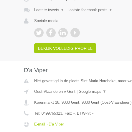
Laatste tweets
▼
|
Laatste facebook posts
▼
Sociale media:
BEKIJK VOLLEDIG PROFIEL
D'a Viper
Niet gevestigd in de plaats Sint Maria Horebeke, maar we
Oost-Vlaanderen
»
Gent
|
Google maps
▼
Korenmarkt 18, 9000 Gent
,
9000
Gent
(
Oost-Vlaanderen
)
Tel:
0499765323
, Fax:
-
, BTW-nr:
-
E-mail › D'a Viper