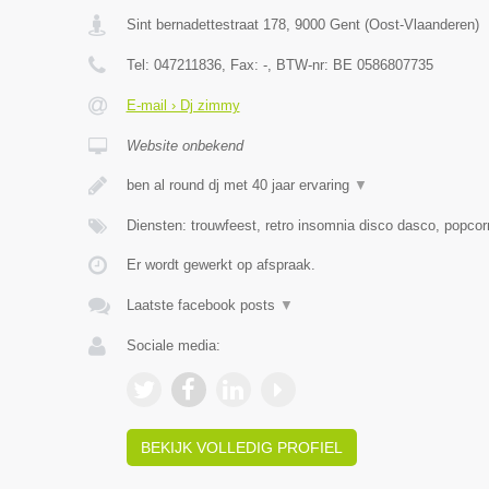
Sint bernadettestraat 178
,
9000
Gent
(
Oost-Vlaanderen
)
Tel:
047211836
, Fax:
-
, BTW-nr:
BE 0586807735
E-mail › Dj zimmy
Website onbekend
ben al round dj met 40 jaar ervaring
▼
Diensten: trouwfeest, retro insomnia disco dasco, popcor
Er wordt gewerkt op afspraak.
Laatste facebook posts
▼
Sociale media:
BEKIJK VOLLEDIG PROFIEL