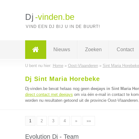
Dj
-vinden.be
VIND EEN DJ BIJ U IN DE BUURT!
Nieuws
Zoeken
Contact
U bent nu hier:
Home
»
Oost-Vlaanderen
»
Sint Maria Horebek
Dj Sint Maria Horebeke
Dj-vinden.be bevat helaas nog geen
deejays in Sint Maria Ho
direct contact met deejays
om via één e-mail in contact te kom
worden nu resultaten getoond uit de provincie Oost-Vlaanderen.
1
2
3
4
»
»»
Evolution Dj - Team