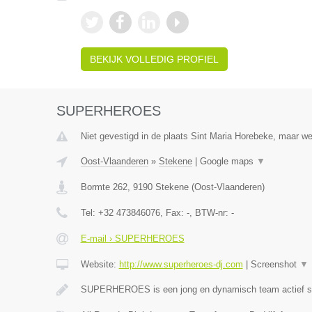
BEKIJK VOLLEDIG PROFIEL
SUPERHEROES
Niet gevestigd in de plaats Sint Maria Horebeke, maar we
Oost-Vlaanderen
»
Stekene
|
Google maps
▼
Bormte 262
,
9190
Stekene
(
Oost-Vlaanderen
)
Tel:
+32 473846076
, Fax:
-
, BTW-nr:
-
E-mail › SUPERHEROES
Website:
http://www.superheroes-dj.com
|
Screenshot
▼
SUPERHEROES is een jong en dynamisch team actief si