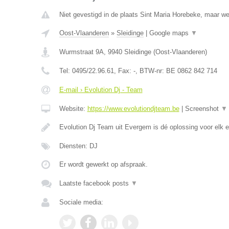
Niet gevestigd in de plaats Sint Maria Horebeke, maar we
Oost-Vlaanderen
»
Sleidinge
|
Google maps
▼
Wurmstraat 9A
,
9940
Sleidinge
(
Oost-Vlaanderen
)
Tel:
0495/22.96.61
, Fax:
-
, BTW-nr:
BE 0862 842 714
E-mail › Evolution Dj - Team
Website:
https://www.evolutiondjteam.be
|
Screenshot
▼
Evolution Dj Team uit Evergem is dé oplossing voor elk
Diensten: DJ
Er wordt gewerkt op afspraak.
Laatste facebook posts
▼
Sociale media: