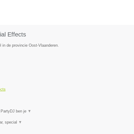
al Effects
l in de provincie Oost-Vlaanderen.
ects
j PartyDJ ben je
▼
ar, special
▼