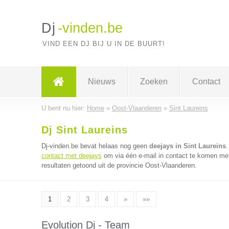
Dj
-vinden.be
VIND EEN DJ BIJ U IN DE BUURT!
Nieuws
Zoeken
Contact
U bent nu hier:
Home
»
Oost-Vlaanderen
»
Sint Laureins
Dj Sint Laureins
Dj-vinden.be bevat helaas nog geen
deejays in Sint Laureins
.
contact met deejays
om via één e-mail in contact te komen met
resultaten getoond uit de provincie Oost-Vlaanderen.
1
2
3
4
»
»»
Evolution Dj - Team