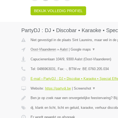
BEKIJK VOLLEDIG PROFIEL
PartyDJ : DJ • Discobar • Karaoke • Speci
Niet gevestigd in de plaats Sint Laureins, maar wel in de
Oost-Vlaanderen
»
Aalst
|
Google maps
▼
Capucienenlaan 104/9
,
9300
Aalst
(
Oost-Vlaanderen
)
Tel:
0486963031
, Fax:
-
, BTW-nr:
BE.0760.205.034
E-mail › PartyDJ : DJ • Discobar • Karaoke • Special Eff
Website:
https://partydj.be
|
Screenshot
▼
Ben je op zoek naar een onvergetelijke feestervaring? Bi
dj, klank en licht, licht en geluid, karaoke, verhuur discob
Er wordt gewerkt op afspraak.