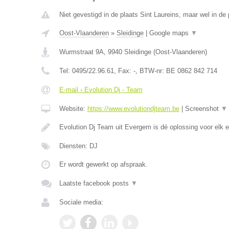
Niet gevestigd in de plaats Sint Laureins, maar wel in de
Oost-Vlaanderen
»
Sleidinge
|
Google maps
▼
Wurmstraat 9A
,
9940
Sleidinge
(
Oost-Vlaanderen
)
Tel:
0495/22.96.61
, Fax:
-
, BTW-nr:
BE 0862 842 714
E-mail › Evolution Dj - Team
Website:
https://www.evolutiondjteam.be
|
Screenshot
▼
Evolution Dj Team uit Evergem is dé oplossing voor elk
Diensten: DJ
Er wordt gewerkt op afspraak.
Laatste facebook posts
▼
Sociale media: