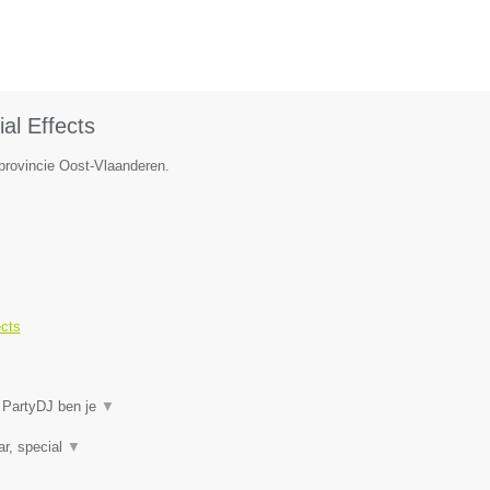
al Effects
 provincie Oost-Vlaanderen.
ects
j PartyDJ ben je
▼
ar, special
▼