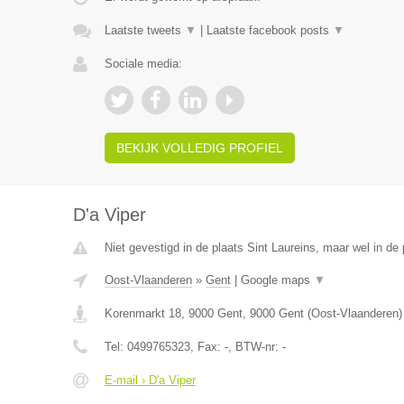
Laatste tweets
▼
|
Laatste facebook posts
▼
Sociale media:
BEKIJK VOLLEDIG PROFIEL
D'a Viper
Niet gevestigd in de plaats Sint Laureins, maar wel in de
Oost-Vlaanderen
»
Gent
|
Google maps
▼
Korenmarkt 18, 9000 Gent
,
9000
Gent
(
Oost-Vlaanderen
)
Tel:
0499765323
, Fax:
-
, BTW-nr:
-
E-mail › D'a Viper