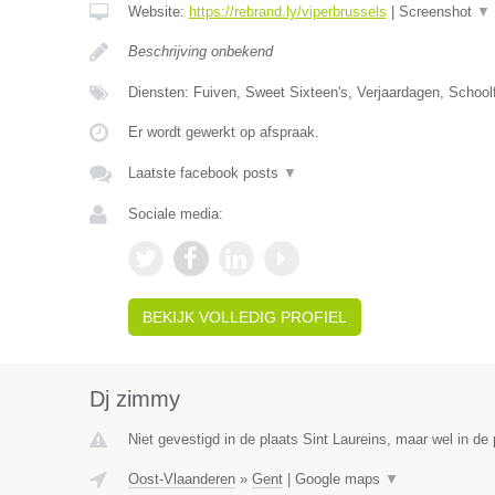
Website:
https://rebrand.ly/viperbrussels
|
Screenshot
▼
Beschrijving onbekend
Diensten: Fuiven, Sweet Sixteen's, Verjaardagen, Schoolf
Er wordt gewerkt op afspraak.
Laatste facebook posts
▼
Sociale media:
BEKIJK VOLLEDIG PROFIEL
Dj zimmy
Niet gevestigd in de plaats Sint Laureins, maar wel in de
Oost-Vlaanderen
»
Gent
|
Google maps
▼