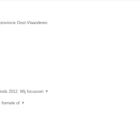
 provincie Oost-Vlaanderen.
nds 2012. Wij focussen
▼
, formele of
▼