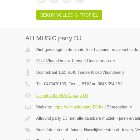
BEKIJK VOLLEDIG PROFIEL
ALLMUSIC party DJ
Niet gevestigd in de plaats Sint Laureins, maar wel in de
Oost-Vlaanderen
»
Temse
|
Google maps
▼
Doornstraat 132
,
9140
Temse
(
Oost-Vlaanderen
)
Tel:
0476470196
, Fax:
-
, BTW-nr:
0645.394.151
E-mail › ALLMUSIC party DJ
Website:
https://allmusic-party-DJ.be
|
Screenshot
▼
Allround party DJ met alle dansbare muziek - jaren ervari
Bedrijfsfeesten of -fuiven, Huwelijksfeesten of -fuiven, 