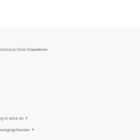
 provincie Oost-Vlaanderen.
ng in privé en
▼
Verenigingsfeesten
▼