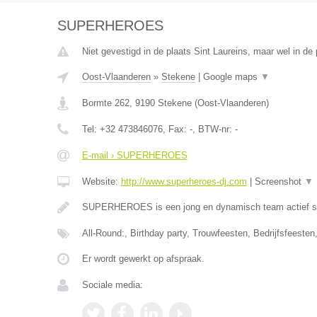
SUPERHEROES
Niet gevestigd in de plaats Sint Laureins, maar wel in de
Oost-Vlaanderen
»
Stekene
|
Google maps
▼
Bormte 262
,
9190
Stekene
(
Oost-Vlaanderen
)
Tel:
+32 473846076
, Fax:
-
, BTW-nr:
-
E-mail › SUPERHEROES
Website:
http://www.superheroes-dj.com
|
Screenshot
▼
SUPERHEROES is een jong en dynamisch team actief si
All-Round:, Birthday party, Trouwfeesten, Bedrijfsfeesten
Er wordt gewerkt op afspraak.
Sociale media: