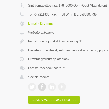
Sint bernadettestraat 178
,
9000
Gent
(
Oost-Vlaanderen
)
Tel:
047211836
, Fax:
-
, BTW-nr:
BE 0586807735
E-mail › Dj zimmy
Website onbekend
ben al round dj met 40 jaar ervaring
▼
Diensten: trouwfeest, retro insomnia disco dasco, popcor
Er wordt gewerkt op afspraak.
Laatste facebook posts
▼
Sociale media:
BEKIJK VOLLEDIG PROFIEL