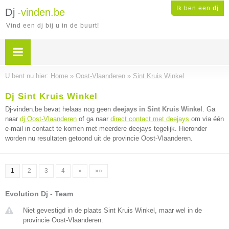
Ik ben een
dj
Dj
-vinden.be
Vind een dj bij u in de buurt!
U bent nu hier:
Home
»
Oost-Vlaanderen
»
Sint Kruis Winkel
Dj Sint Kruis Winkel
Dj-vinden.be bevat helaas nog geen
deejays in Sint Kruis Winkel
. Ga
naar
dj Oost-Vlaanderen
of ga naar
direct contact met deejays
om via één
e-mail in contact te komen met meerdere deejays tegelijk. Hieronder
worden nu resultaten getoond uit de provincie Oost-Vlaanderen.
1
2
3
4
»
»»
Evolution Dj - Team
Niet gevestigd in de plaats Sint Kruis Winkel, maar wel in de
provincie Oost-Vlaanderen.