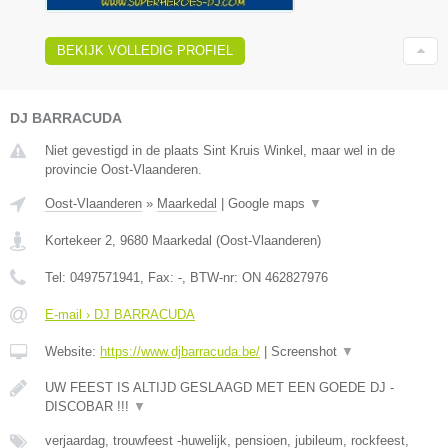
BEKIJK VOLLEDIG PROFIEL
DJ BARRACUDA
Niet gevestigd in de plaats Sint Kruis Winkel, maar wel in de
provincie Oost-Vlaanderen.
Oost-Vlaanderen
»
Maarkedal
|
Google maps
▼
Kortekeer 2
,
9680
Maarkedal
(
Oost-Vlaanderen
)
Tel:
0497571941
, Fax:
-
, BTW-nr:
ON 462827976
E-mail › DJ BARRACUDA
Website:
https://www.djbarracuda.be/
|
Screenshot
▼
UW FEEST IS ALTIJD GESLAAGD MET EEN GOEDE DJ -
DISCOBAR !!!
▼
verjaardag, trouwfeest -huwelijk, pensioen, jubileum, rockfeest,