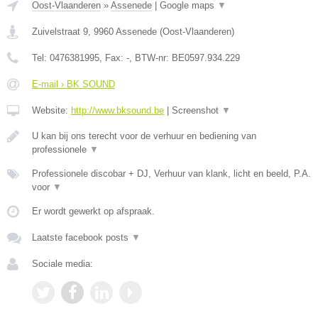
Oost-Vlaanderen
»
Assenede
|
Google maps
▼
Zuivelstraat 9
,
9960
Assenede
(
Oost-Vlaanderen
)
Tel:
0476381995
, Fax:
-
, BTW-nr:
BE0597.934.229
E-mail › BK SOUND
Website:
http://www.bksound.be
|
Screenshot
▼
U kan bij ons terecht voor de verhuur en bediening van
professionele
▼
Professionele discobar + DJ, Verhuur van klank, licht en beeld, P.A.
voor
▼
Er wordt gewerkt op afspraak.
Laatste facebook posts
▼
Sociale media: