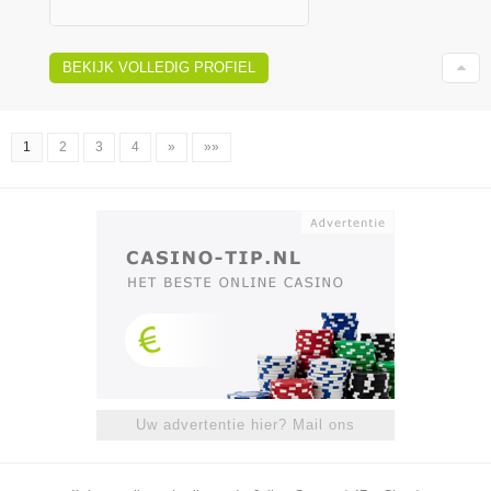
BEKIJK VOLLEDIG PROFIEL
1
2
3
4
»
»»
Uw advertentie hier? Mail ons