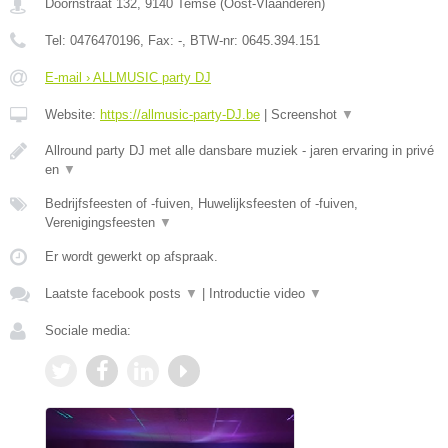
Doornstraat 132
,
9140
Temse
(
Oost-Vlaanderen
)
Tel:
0476470196
, Fax:
-
, BTW-nr:
0645.394.151
E-mail › ALLMUSIC party DJ
Website:
https://allmusic-party-DJ.be
|
Screenshot
▼
Allround party DJ met alle dansbare muziek - jaren ervaring in privé
en
▼
Bedrijfsfeesten of -fuiven, Huwelijksfeesten of -fuiven,
Verenigingsfeesten
▼
Er wordt gewerkt op afspraak.
Laatste facebook posts
▼
|
Introductie video
▼
Sociale media: