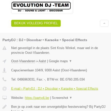
BEKIJK VOLLEDIG PROFIEL
PartyDJ : DJ • Discobar • Karaoke • Special Effects
Niet gevestigd in de plaats Sint Kruis Winkel, maar wel in de
provincie Oost-Vlaanderen.
Oost-Vlaanderen
»
Aalst
|
Google maps
▼
Capucienenlaan 104/9
,
9300
Aalst
(
Oost-Vlaanderen
)
Tel:
0486963031
, Fax:
-
, BTW-nr:
BE.0760.205.034
E-mail › PartyDJ : DJ • Discobar • Karaoke • Special Effects
Website:
https://partydj.be
|
Screenshot
▼
Ben je op zoek naar een onvergetelijke feestervaring? Bij PartyDJ