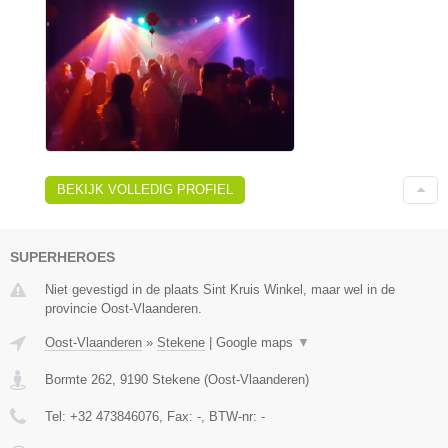
BEKIJK VOLLEDIG PROFIEL
SUPERHEROES
Niet gevestigd in de plaats Sint Kruis Winkel, maar wel in de
provincie Oost-Vlaanderen.
Oost-Vlaanderen
»
Stekene
|
Google maps
▼
Bormte 262
,
9190
Stekene
(
Oost-Vlaanderen
)
Tel:
+32 473846076
, Fax:
-
, BTW-nr:
-