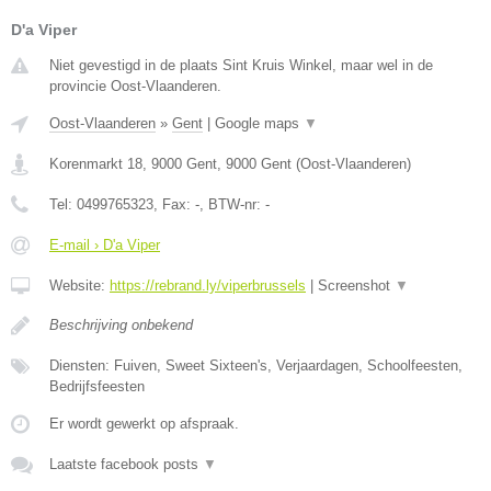
D'a Viper
Niet gevestigd in de plaats Sint Kruis Winkel, maar wel in de
provincie Oost-Vlaanderen.
Oost-Vlaanderen
»
Gent
|
Google maps
▼
Korenmarkt 18, 9000 Gent
,
9000
Gent
(
Oost-Vlaanderen
)
Tel:
0499765323
, Fax:
-
, BTW-nr:
-
E-mail › D'a Viper
Website:
https://rebrand.ly/viperbrussels
|
Screenshot
▼
Beschrijving onbekend
Diensten: Fuiven, Sweet Sixteen's, Verjaardagen, Schoolfeesten,
Bedrijfsfeesten
Er wordt gewerkt op afspraak.
Laatste facebook posts
▼