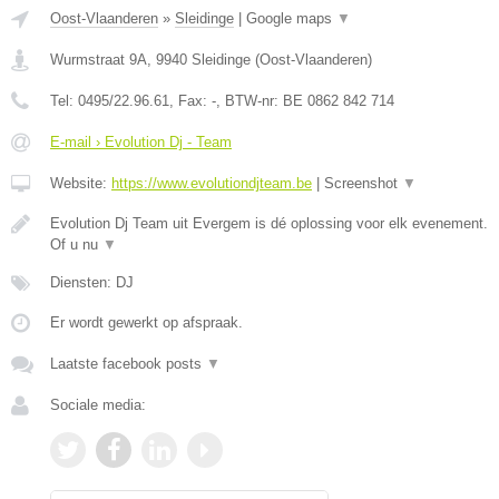
Oost-Vlaanderen
»
Sleidinge
|
Google maps
▼
Wurmstraat 9A
,
9940
Sleidinge
(
Oost-Vlaanderen
)
Tel:
0495/22.96.61
, Fax:
-
, BTW-nr:
BE 0862 842 714
E-mail › Evolution Dj - Team
Website:
https://www.evolutiondjteam.be
|
Screenshot
▼
Evolution Dj Team uit Evergem is dé oplossing voor elk evenement.
Of u nu
▼
Diensten: DJ
Er wordt gewerkt op afspraak.
Laatste facebook posts
▼
Sociale media: