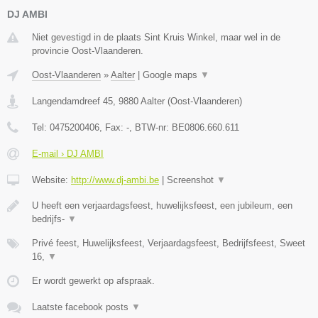
DJ AMBI
Niet gevestigd in de plaats Sint Kruis Winkel, maar wel in de
provincie Oost-Vlaanderen.
Oost-Vlaanderen
»
Aalter
|
Google maps
▼
Langendamdreef 45
,
9880
Aalter
(
Oost-Vlaanderen
)
Tel:
0475200406
, Fax:
-
, BTW-nr:
BE0806.660.611
E-mail › DJ AMBI
Website:
http://www.dj-ambi.be
|
Screenshot
▼
U heeft een verjaardagsfeest, huwelijksfeest, een jubileum, een
bedrijfs-
▼
Privé feest, Huwelijksfeest, Verjaardagsfeest, Bedrijfsfeest, Sweet
16,
▼
Er wordt gewerkt op afspraak.
Laatste facebook posts
▼