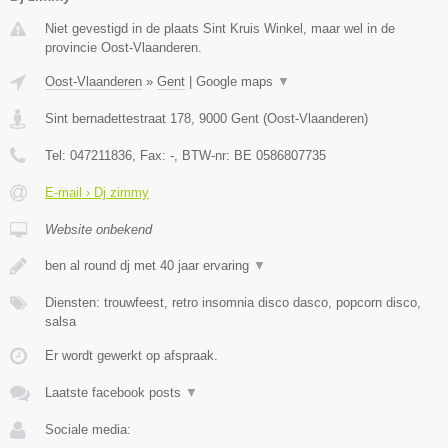
Niet gevestigd in de plaats Sint Kruis Winkel, maar wel in de
provincie Oost-Vlaanderen.
Oost-Vlaanderen
»
Gent
|
Google maps
▼
Sint bernadettestraat 178
,
9000
Gent
(
Oost-Vlaanderen
)
Tel:
047211836
, Fax:
-
, BTW-nr:
BE 0586807735
E-mail › Dj zimmy
Website onbekend
ben al round dj met 40 jaar ervaring
▼
Diensten: trouwfeest, retro insomnia disco dasco, popcorn disco,
salsa
Er wordt gewerkt op afspraak.
Laatste facebook posts
▼
Sociale media: