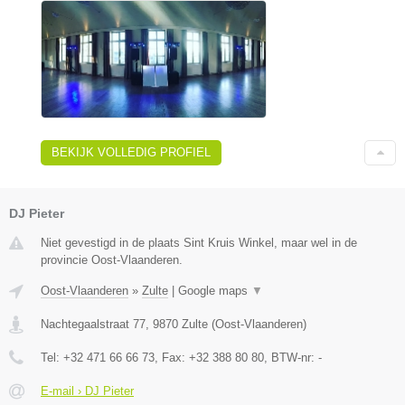
BEKIJK VOLLEDIG PROFIEL
DJ Pieter
Niet gevestigd in de plaats Sint Kruis Winkel, maar wel in de
provincie Oost-Vlaanderen.
Oost-Vlaanderen
»
Zulte
|
Google maps
▼
Nachtegaalstraat 77
,
9870
Zulte
(
Oost-Vlaanderen
)
Tel:
+32 471 66 66 73
, Fax:
+32 388 80 80
, BTW-nr:
-
E-mail › DJ Pieter