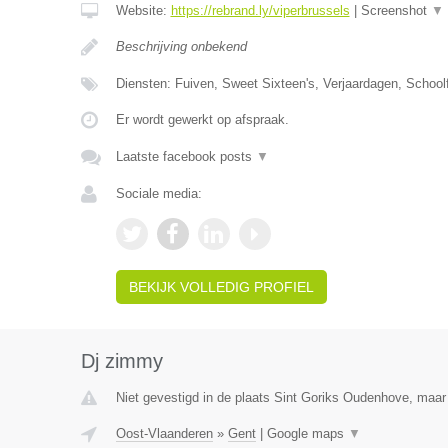
Website:
https://rebrand.ly/viperbrussels
|
Screenshot
▼
Beschrijving onbekend
Diensten: Fuiven, Sweet Sixteen's, Verjaardagen, Schoolf
Er wordt gewerkt op afspraak.
Laatste facebook posts
▼
Sociale media:
BEKIJK VOLLEDIG PROFIEL
Dj zimmy
Niet gevestigd in de plaats Sint Goriks Oudenhove, maar 
Oost-Vlaanderen
»
Gent
|
Google maps
▼