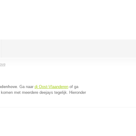
ove
Oudenhove
. Ga naar
dj Oost-Vlaanderen
of ga
e komen met meerdere deejays tegelijk. Hieronder