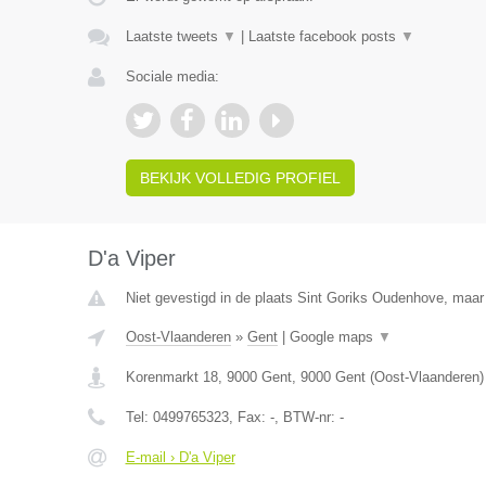
Laatste tweets
▼
|
Laatste facebook posts
▼
Sociale media:
BEKIJK VOLLEDIG PROFIEL
D'a Viper
Niet gevestigd in de plaats Sint Goriks Oudenhove, maar 
Oost-Vlaanderen
»
Gent
|
Google maps
▼
Korenmarkt 18, 9000 Gent
,
9000
Gent
(
Oost-Vlaanderen
)
Tel:
0499765323
, Fax:
-
, BTW-nr:
-
E-mail › D'a Viper