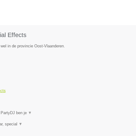
al Effects
wel in de provincie Oost-Vlaanderen.
ects
j PartyDJ ben je
▼
ar, special
▼