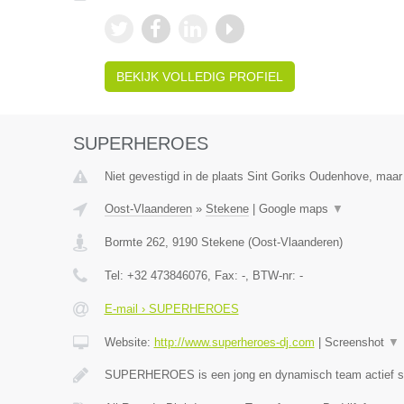
BEKIJK VOLLEDIG PROFIEL
SUPERHEROES
Niet gevestigd in de plaats Sint Goriks Oudenhove, maar 
Oost-Vlaanderen
»
Stekene
|
Google maps
▼
Bormte 262
,
9190
Stekene
(
Oost-Vlaanderen
)
Tel:
+32 473846076
, Fax:
-
, BTW-nr:
-
E-mail › SUPERHEROES
Website:
http://www.superheroes-dj.com
|
Screenshot
▼
SUPERHEROES is een jong en dynamisch team actief si