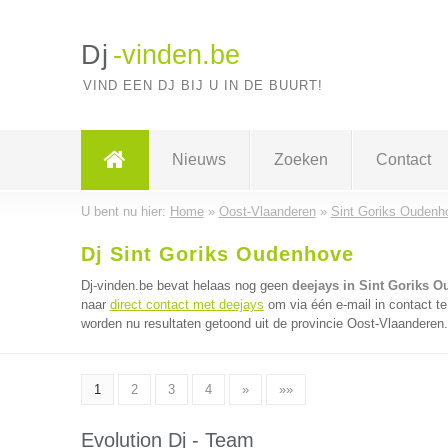
Dj
-vinden.be
VIND EEN DJ BIJ U IN DE BUURT!
Nieuws
Zoeken
Contact
U bent nu hier:
Home
»
Oost-Vlaanderen
»
Sint Goriks Oudenh
Dj Sint Goriks Oudenhove
Dj-vinden.be bevat helaas nog geen
deejays in Sint Goriks 
naar
direct contact met deejays
om via één e-mail in contact t
worden nu resultaten getoond uit de provincie Oost-Vlaanderen.
1
2
3
4
»
»»
Evolution Dj - Team