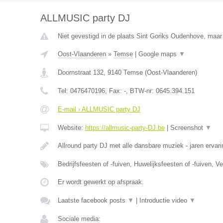
ALLMUSIC party DJ
Niet gevestigd in de plaats Sint Goriks Oudenhove, maar 
Oost-Vlaanderen
»
Temse
|
Google maps
▼
Doornstraat 132
,
9140
Temse
(
Oost-Vlaanderen
)
Tel:
0476470196
, Fax:
-
, BTW-nr:
0645.394.151
E-mail › ALLMUSIC party DJ
Website:
https://allmusic-party-DJ.be
|
Screenshot
▼
Allround party DJ met alle dansbare muziek - jaren ervari
Bedrijfsfeesten of -fuiven, Huwelijksfeesten of -fuiven, 
Er wordt gewerkt op afspraak.
Laatste facebook posts
▼
|
Introductie video
▼
Sociale media: