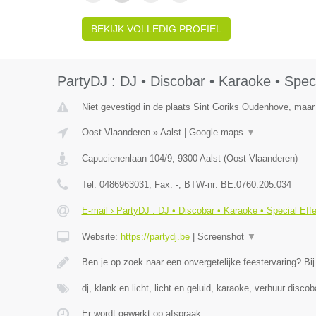
BEKIJK VOLLEDIG PROFIEL
PartyDJ : DJ • Discobar • Karaoke • Speci
Niet gevestigd in de plaats Sint Goriks Oudenhove, maar 
Oost-Vlaanderen
»
Aalst
|
Google maps
▼
Capucienenlaan 104/9
,
9300
Aalst
(
Oost-Vlaanderen
)
Tel:
0486963031
, Fax:
-
, BTW-nr:
BE.0760.205.034
E-mail › PartyDJ : DJ • Discobar • Karaoke • Special Eff
Website:
https://partydj.be
|
Screenshot
▼
Ben je op zoek naar een onvergetelijke feestervaring? Bi
dj, klank en licht, licht en geluid, karaoke, verhuur discob
Er wordt gewerkt op afspraak.