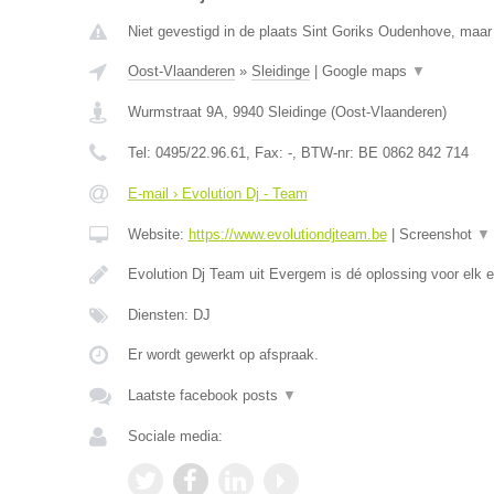
Niet gevestigd in de plaats Sint Goriks Oudenhove, maar 
Oost-Vlaanderen
»
Sleidinge
|
Google maps
▼
Wurmstraat 9A
,
9940
Sleidinge
(
Oost-Vlaanderen
)
Tel:
0495/22.96.61
, Fax:
-
, BTW-nr:
BE 0862 842 714
E-mail › Evolution Dj - Team
Website:
https://www.evolutiondjteam.be
|
Screenshot
▼
Evolution Dj Team uit Evergem is dé oplossing voor elk
Diensten: DJ
Er wordt gewerkt op afspraak.
Laatste facebook posts
▼
Sociale media: