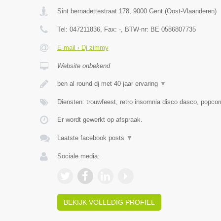
Sint bernadettestraat 178
,
9000
Gent
(
Oost-Vlaanderen
)
Tel:
047211836
, Fax:
-
, BTW-nr:
BE 0586807735
E-mail › Dj zimmy
Website onbekend
ben al round dj met 40 jaar ervaring
▼
Diensten: trouwfeest, retro insomnia disco dasco, popcor
Er wordt gewerkt op afspraak.
Laatste facebook posts
▼
Sociale media:
BEKIJK VOLLEDIG PROFIEL