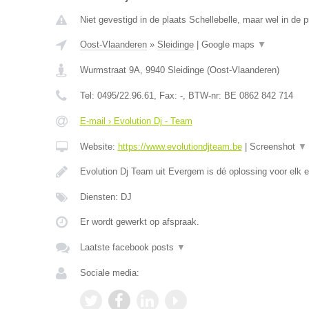
Niet gevestigd in de plaats Schellebelle, maar wel in de 
Oost-Vlaanderen
»
Sleidinge
|
Google maps
▼
Wurmstraat 9A
,
9940
Sleidinge
(
Oost-Vlaanderen
)
Tel:
0495/22.96.61
, Fax:
-
, BTW-nr:
BE 0862 842 714
E-mail › Evolution Dj - Team
Website:
https://www.evolutiondjteam.be
|
Screenshot
▼
Evolution Dj Team uit Evergem is dé oplossing voor elk
Diensten: DJ
Er wordt gewerkt op afspraak.
Laatste facebook posts
▼
Sociale media: