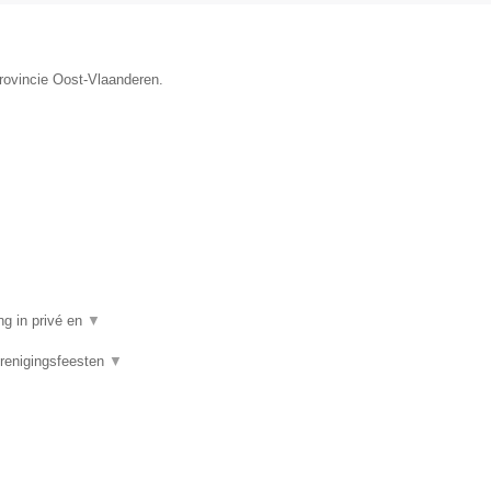
provincie Oost-Vlaanderen.
ng in privé en
▼
Verenigingsfeesten
▼