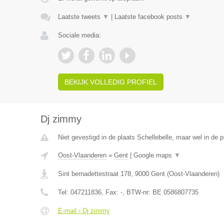
Laatste tweets
▼
|
Laatste facebook posts
▼
Sociale media:
BEKIJK VOLLEDIG PROFIEL
Dj zimmy
Niet gevestigd in de plaats Schellebelle, maar wel in de 
Oost-Vlaanderen
»
Gent
|
Google maps
▼
Sint bernadettestraat 178
,
9000
Gent
(
Oost-Vlaanderen
)
Tel:
047211836
, Fax:
-
, BTW-nr:
BE 0586807735
E-mail › Dj zimmy