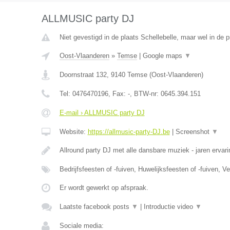
ALLMUSIC party DJ
Niet gevestigd in de plaats Schellebelle, maar wel in de 
Oost-Vlaanderen
»
Temse
|
Google maps
▼
Doornstraat 132
,
9140
Temse
(
Oost-Vlaanderen
)
Tel:
0476470196
, Fax:
-
, BTW-nr:
0645.394.151
E-mail › ALLMUSIC party DJ
Website:
https://allmusic-party-DJ.be
|
Screenshot
▼
Allround party DJ met alle dansbare muziek - jaren ervari
Bedrijfsfeesten of -fuiven, Huwelijksfeesten of -fuiven, 
Er wordt gewerkt op afspraak.
Laatste facebook posts
▼
|
Introductie video
▼
Sociale media: