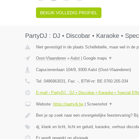
BEKIJK VOLLEDIG PROFIEL
PartyDJ : DJ • Discobar • Karaoke • Speci
Niet gevestigd in de plaats Schellebelle, maar wel in de 
Oost-Vlaanderen
»
Aalst
|
Google maps
▼
Capucienenlaan 104/9
,
9300
Aalst
(
Oost-Vlaanderen
)
Tel:
0486963031
, Fax:
-
, BTW-nr:
BE.0760.205.034
E-mail › PartyDJ : DJ • Discobar • Karaoke • Special Eff
Website:
https://partydj.be
|
Screenshot
▼
Ben je op zoek naar een onvergetelijke feestervaring? Bi
dj, klank en licht, licht en geluid, karaoke, verhuur discob
Er wordt gewerkt op afspraak.