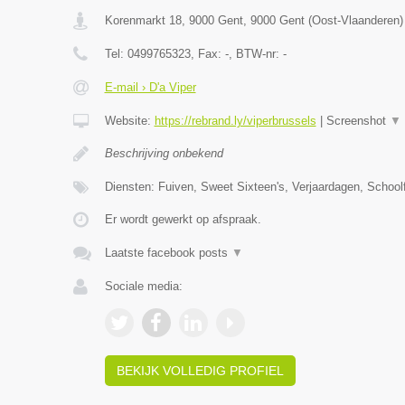
Korenmarkt 18, 9000 Gent
,
9000
Gent
(
Oost-Vlaanderen
)
Tel:
0499765323
, Fax:
-
, BTW-nr:
-
E-mail › D'a Viper
Website:
https://rebrand.ly/viperbrussels
|
Screenshot
▼
Beschrijving onbekend
Diensten: Fuiven, Sweet Sixteen's, Verjaardagen, Schoolf
Er wordt gewerkt op afspraak.
Laatste facebook posts
▼
Sociale media:
BEKIJK VOLLEDIG PROFIEL