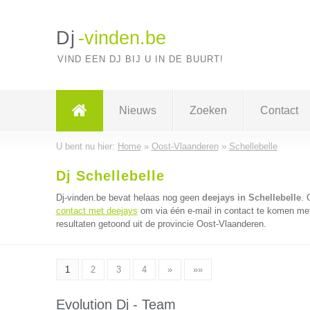
Dj
-vinden.be
VIND EEN DJ BIJ U IN DE BUURT!
Nieuws
Zoeken
Contact
U bent nu hier:
Home
»
Oost-Vlaanderen
»
Schellebelle
Dj Schellebelle
Dj-vinden.be bevat helaas nog geen
deejays in Schellebelle
. 
contact met deejays
om via één e-mail in contact te komen met
resultaten getoond uit de provincie Oost-Vlaanderen.
1
2
3
4
»
»»
Evolution Dj - Team