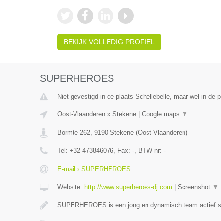
BEKIJK VOLLEDIG PROFIEL
SUPERHEROES
Niet gevestigd in de plaats Schellebelle, maar wel in de 
Oost-Vlaanderen
»
Stekene
|
Google maps
▼
Bormte 262
,
9190
Stekene
(
Oost-Vlaanderen
)
Tel:
+32 473846076
, Fax:
-
, BTW-nr:
-
E-mail › SUPERHEROES
Website:
http://www.superheroes-dj.com
|
Screenshot
▼
SUPERHEROES is een jong en dynamisch team actief si