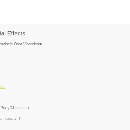
al Effects
provincie Oost-Vlaanderen.
ects
j PartyDJ ben je
▼
ar, special
▼