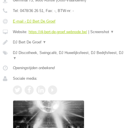
Germinal 75
,
9600
Ronse
(
Oost-Vlaanderen
)
Tel:
0478/36 26 51
, Fax:
-
, BTW-nr:
-
E-mail › DJ Bert De Groef
Website:
https://dj-bert-de-groef.webnode.be/
|
Screenshot
▼
DJ Bert De Groef
▼
DJ Discotheek, Swingcafé, DJ Huwelijksfeest, DJ Bedrjfsfeest, DJ
▼
Openingstijden onbekend
Sociale media: