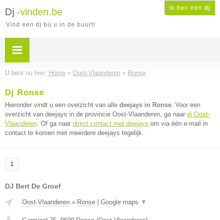
Ik ben een
dj
Dj
-vinden.be
Vind een dj bij u in de buurt!
U bent nu hier:
Home
»
Oost-Vlaanderen
»
Ronse
Dj Ronse
Hieronder vindt u een overzicht van alle
deejays in Ronse
. Voor een
overzicht van deejays in de provincie Oost-Vlaanderen, ga naar
dj Oost-
Vlaanderen
. Of ga naar
direct contact met deejays
om via één e-mail in
contact te komen met meerdere deejays tegelijk.
1
DJ Bert De Groef
Oost-Vlaanderen
»
Ronse
|
Google maps
▼