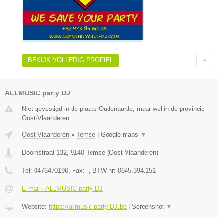
BEKIJK VOLLEDIG PROFIEL
ALLMUSIC party DJ
Niet gevestigd in de plaats Oudenaarde, maar wel in de provincie
Oost-Vlaanderen.
Oost-Vlaanderen
»
Temse
|
Google maps
▼
Doornstraat 132
,
9140
Temse
(
Oost-Vlaanderen
)
Tel:
0476470196
, Fax:
-
, BTW-nr:
0645.394.151
E-mail › ALLMUSIC party DJ
Website:
https://allmusic-party-DJ.be
|
Screenshot
▼