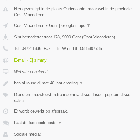
Niet gevestigd in de plaats Oudenaarde, maar wel in de provincie
Oost-Vlaanderen.
Oost-Vlaanderen
»
Gent
|
Google maps
▼
Sint bernadettestraat 178
,
9000
Gent
(
Oost-Vlaanderen
)
Tel:
047211836
, Fax:
-
, BTW-nr:
BE 0586807735
E-mail › Dj zimmy
Website onbekend
ben al round dj met 40 jaar ervaring
▼
Diensten: trouwfeest, retro insomnia disco dasco, popcorn disco,
salsa
Er wordt gewerkt op afspraak.
Laatste facebook posts
▼
Sociale media: