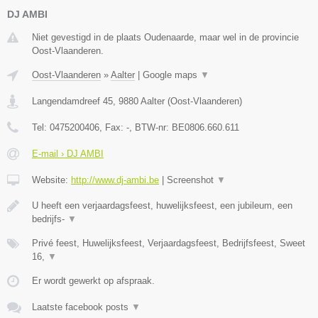
DJ AMBI
Niet gevestigd in de plaats Oudenaarde, maar wel in de provincie
Oost-Vlaanderen.
Oost-Vlaanderen
»
Aalter
|
Google maps
▼
Langendamdreef 45
,
9880
Aalter
(
Oost-Vlaanderen
)
Tel:
0475200406
, Fax:
-
, BTW-nr:
BE0806.660.611
E-mail › DJ AMBI
Website:
http://www.dj-ambi.be
|
Screenshot
▼
U heeft een verjaardagsfeest, huwelijksfeest, een jubileum, een
bedrijfs-
▼
Privé feest, Huwelijksfeest, Verjaardagsfeest, Bedrijfsfeest, Sweet
16,
▼
Er wordt gewerkt op afspraak.
Laatste facebook posts
▼