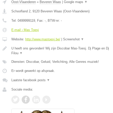
Oost-Vlaanderen
»
Beveren Waas
|
Google maps
▼
Schoofland 2
,
9120
Beveren Waas
(
Oost-Vlaanderen
)
Tel:
0499999119
, Fax:
-
, BTW-nr:
-
E-mail › Mas Toesj
Website:
http://www.mastoesj.be/
|
Screenshot
▼
U heeft ons gevonden! Wij zijn Discobar Mas-Toesj. Dj Plage en Dj
Filou
▼
Diensten: Discobar, Geluid, Verlichting, Alle Genres muziek!
Er wordt gewerkt op afspraak.
Laatste facebook posts
▼
Sociale media: