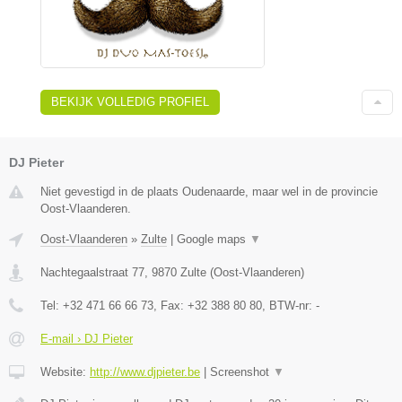
BEKIJK VOLLEDIG PROFIEL
DJ Pieter
Niet gevestigd in de plaats Oudenaarde, maar wel in de provincie
Oost-Vlaanderen.
Oost-Vlaanderen
»
Zulte
|
Google maps
▼
Nachtegaalstraat 77
,
9870
Zulte
(
Oost-Vlaanderen
)
Tel:
+32 471 66 66 73
, Fax:
+32 388 80 80
, BTW-nr:
-
E-mail › DJ Pieter
Website:
http://www.djpieter.be
|
Screenshot
▼