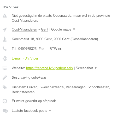
D'a Viper
Niet gevestigd in de plaats Oudenaarde, maar wel in de provincie
Oost-Vlaanderen.
Oost-Vlaanderen
»
Gent
|
Google maps
▼
Korenmarkt 18, 9000 Gent
,
9000
Gent
(
Oost-Vlaanderen
)
Tel:
0499765323
, Fax:
-
, BTW-nr:
-
E-mail › D'a Viper
Website:
https://rebrand.ly/viperbrussels
|
Screenshot
▼
Beschrijving onbekend
Diensten: Fuiven, Sweet Sixteen's, Verjaardagen, Schoolfeesten,
Bedrijfsfeesten
Er wordt gewerkt op afspraak.
Laatste facebook posts
▼