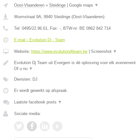
Oost-Vlaanderen
»
Sleidinge
|
Google maps
▼
Wurmstraat 9A
,
9940
Sleidinge
(
Oost-Vlaanderen
)
Tel:
0495/22.96.61
, Fax:
-
, BTW-nr:
BE 0862 842 714
E-mail › Evolution Dj - Team
Website:
https://www.evolutiondjteam.be
|
Screenshot
▼
Evolution Dj Team uit Evergem is dé oplossing voor elk evenement.
Of u nu
▼
Diensten: DJ
Er wordt gewerkt op afspraak.
Laatste facebook posts
▼
Sociale media: