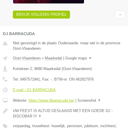
BEKIJK VOLLEDIG PROFIEL
DJ BARRACUDA
Niet gevestigd in de plaats Oudenaarde, maar wel in de provincie
Oost-Vlaanderen.
Oost-Vlaanderen
»
Maarkedal
|
Google maps
▼
Kortekeer 2
,
9680
Maarkedal
(
Oost-Vlaanderen
)
Tel:
0497571941
, Fax:
-
, BTW-nr:
ON 462827976
E-mail › DJ BARRACUDA
Website:
https://www.djbarracuda.be/
|
Screenshot
▼
UW FEEST IS ALTIJD GESLAAGD MET EEN GOEDE DJ -
DISCOBAR !!!
▼
verjaardag, trouwfeest -huwelijk, pensioen, jubileum, rockfeest,