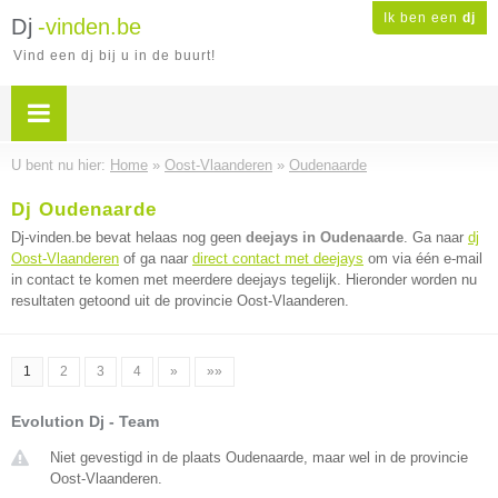
Ik ben een
dj
Dj
-vinden.be
Vind een dj bij u in de buurt!
U bent nu hier:
Home
»
Oost-Vlaanderen
»
Oudenaarde
Dj Oudenaarde
Dj-vinden.be bevat helaas nog geen
deejays in Oudenaarde
. Ga naar
dj
Oost-Vlaanderen
of ga naar
direct contact met deejays
om via één e-mail
in contact te komen met meerdere deejays tegelijk. Hieronder worden nu
resultaten getoond uit de provincie Oost-Vlaanderen.
1
2
3
4
»
»»
Evolution Dj - Team
Niet gevestigd in de plaats Oudenaarde, maar wel in de provincie
Oost-Vlaanderen.