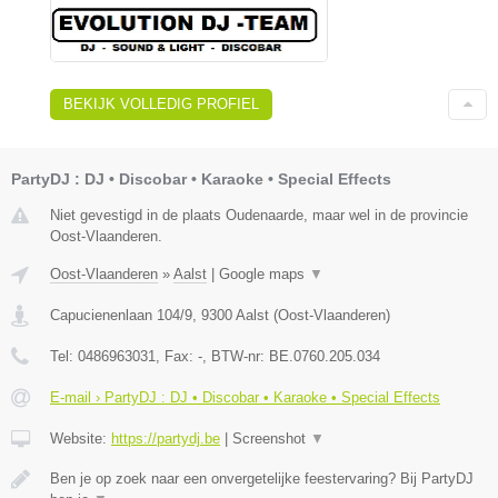
BEKIJK VOLLEDIG PROFIEL
PartyDJ : DJ • Discobar • Karaoke • Special Effects
Niet gevestigd in de plaats Oudenaarde, maar wel in de provincie
Oost-Vlaanderen.
Oost-Vlaanderen
»
Aalst
|
Google maps
▼
Capucienenlaan 104/9
,
9300
Aalst
(
Oost-Vlaanderen
)
Tel:
0486963031
, Fax:
-
, BTW-nr:
BE.0760.205.034
E-mail › PartyDJ : DJ • Discobar • Karaoke • Special Effects
Website:
https://partydj.be
|
Screenshot
▼
Ben je op zoek naar een onvergetelijke feestervaring? Bij PartyDJ