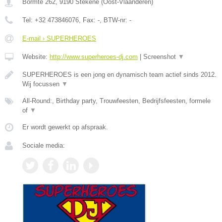
Bormte 262
,
9190
Stekene
(
Oost-Vlaanderen
)
Tel:
+32 473846076
, Fax:
-
, BTW-nr:
-
E-mail › SUPERHEROES
Website:
http://www.superheroes-dj.com
|
Screenshot
▼
SUPERHEROES is een jong en dynamisch team actief sinds 2012.
Wij focussen
▼
All-Round:, Birthday party, Trouwfeesten, Bedrijfsfeesten, formele
of
▼
Er wordt gewerkt op afspraak.
Sociale media: