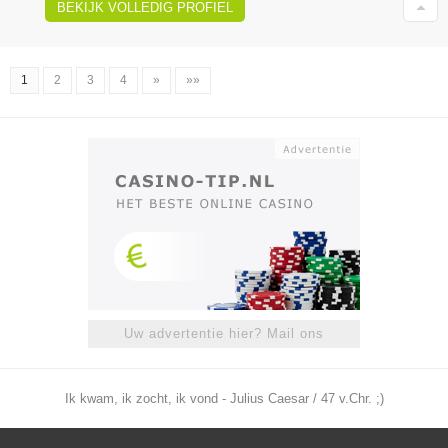
BEKIJK VOLLEDIG PROFIEL
1
2
3
4
»
»»
Uw advertentie hier? Mail ons
Ik kwam, ik zocht, ik vond - Julius Caesar / 47 v.Chr. ;)