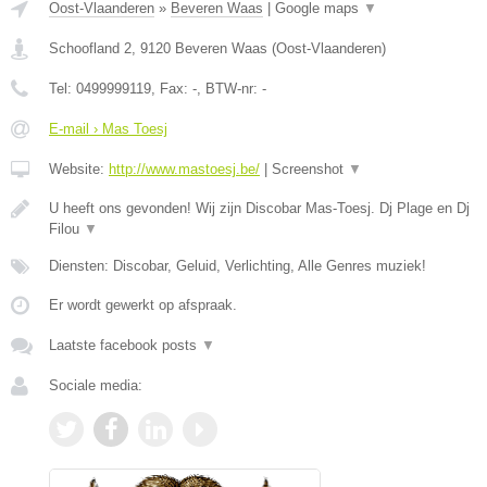
Oost-Vlaanderen
»
Beveren Waas
|
Google maps
▼
Schoofland 2
,
9120
Beveren Waas
(
Oost-Vlaanderen
)
Tel:
0499999119
, Fax:
-
, BTW-nr:
-
E-mail › Mas Toesj
Website:
http://www.mastoesj.be/
|
Screenshot
▼
U heeft ons gevonden! Wij zijn Discobar Mas-Toesj. Dj Plage en Dj
Filou
▼
Diensten: Discobar, Geluid, Verlichting, Alle Genres muziek!
Er wordt gewerkt op afspraak.
Laatste facebook posts
▼
Sociale media: