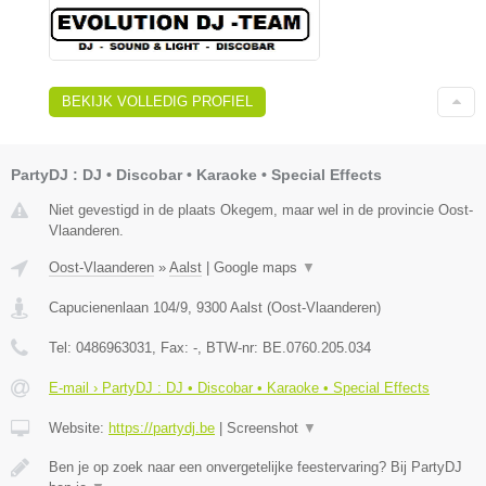
BEKIJK VOLLEDIG PROFIEL
PartyDJ : DJ • Discobar • Karaoke • Special Effects
Niet gevestigd in de plaats Okegem, maar wel in de provincie Oost-
Vlaanderen.
Oost-Vlaanderen
»
Aalst
|
Google maps
▼
Capucienenlaan 104/9
,
9300
Aalst
(
Oost-Vlaanderen
)
Tel:
0486963031
, Fax:
-
, BTW-nr:
BE.0760.205.034
E-mail › PartyDJ : DJ • Discobar • Karaoke • Special Effects
Website:
https://partydj.be
|
Screenshot
▼
Ben je op zoek naar een onvergetelijke feestervaring? Bij PartyDJ