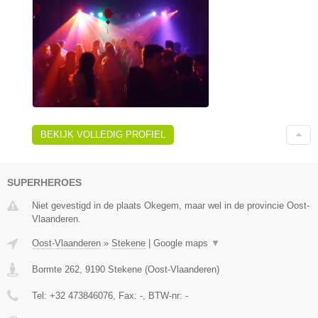
BEKIJK VOLLEDIG PROFIEL
SUPERHEROES
Niet gevestigd in de plaats Okegem, maar wel in de provincie Oost-
Vlaanderen.
Oost-Vlaanderen
»
Stekene
|
Google maps
▼
Bormte 262
,
9190
Stekene
(
Oost-Vlaanderen
)
Tel:
+32 473846076
, Fax:
-
, BTW-nr:
-