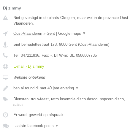
Dj zimmy
Niet gevestigd in de plaats Okegem, maar wel in de provincie Oost-
Vlaanderen.
Oost-Vlaanderen
»
Gent
|
Google maps
▼
Sint bernadettestraat 178
,
9000
Gent
(
Oost-Vlaanderen
)
Tel:
047211836
, Fax:
-
, BTW-nr:
BE 0586807735
E-mail › Dj zimmy
Website onbekend
ben al round dj met 40 jaar ervaring
▼
Diensten: trouwfeest, retro insomnia disco dasco, popcorn disco,
salsa
Er wordt gewerkt op afspraak.
Laatste facebook posts
▼