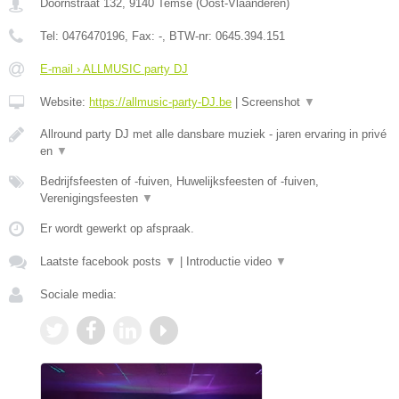
Doornstraat 132
,
9140
Temse
(
Oost-Vlaanderen
)
Tel:
0476470196
, Fax:
-
, BTW-nr:
0645.394.151
E-mail › ALLMUSIC party DJ
Website:
https://allmusic-party-DJ.be
|
Screenshot
▼
Allround party DJ met alle dansbare muziek - jaren ervaring in privé
en
▼
Bedrijfsfeesten of -fuiven, Huwelijksfeesten of -fuiven,
Verenigingsfeesten
▼
Er wordt gewerkt op afspraak.
Laatste facebook posts
▼
|
Introductie video
▼
Sociale media: