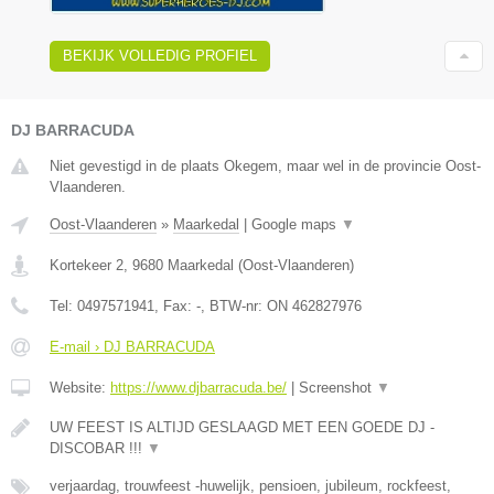
BEKIJK VOLLEDIG PROFIEL
DJ BARRACUDA
Niet gevestigd in de plaats Okegem, maar wel in de provincie Oost-
Vlaanderen.
Oost-Vlaanderen
»
Maarkedal
|
Google maps
▼
Kortekeer 2
,
9680
Maarkedal
(
Oost-Vlaanderen
)
Tel:
0497571941
, Fax:
-
, BTW-nr:
ON 462827976
E-mail › DJ BARRACUDA
Website:
https://www.djbarracuda.be/
|
Screenshot
▼
UW FEEST IS ALTIJD GESLAAGD MET EEN GOEDE DJ -
DISCOBAR !!!
▼
verjaardag, trouwfeest -huwelijk, pensioen, jubileum, rockfeest,