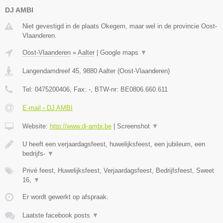
DJ AMBI
Niet gevestigd in de plaats Okegem, maar wel in de provincie Oost-
Vlaanderen.
Oost-Vlaanderen
»
Aalter
|
Google maps
▼
Langendamdreef 45
,
9880
Aalter
(
Oost-Vlaanderen
)
Tel:
0475200406
, Fax:
-
, BTW-nr:
BE0806.660.611
E-mail › DJ AMBI
Website:
http://www.dj-ambi.be
|
Screenshot
▼
U heeft een verjaardagsfeest, huwelijksfeest, een jubileum, een
bedrijfs-
▼
Privé feest, Huwelijksfeest, Verjaardagsfeest, Bedrijfsfeest, Sweet
16,
▼
Er wordt gewerkt op afspraak.
Laatste facebook posts
▼