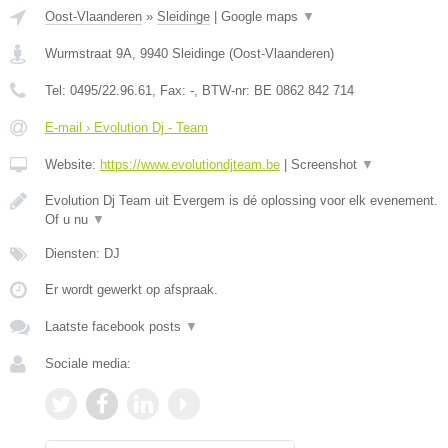
Oost-Vlaanderen
»
Sleidinge
|
Google maps
▼
Wurmstraat 9A
,
9940
Sleidinge
(
Oost-Vlaanderen
)
Tel:
0495/22.96.61
, Fax:
-
, BTW-nr:
BE 0862 842 714
E-mail › Evolution Dj - Team
Website:
https://www.evolutiondjteam.be
|
Screenshot
▼
Evolution Dj Team uit Evergem is dé oplossing voor elk evenement.
Of u nu
▼
Diensten: DJ
Er wordt gewerkt op afspraak.
Laatste facebook posts
▼
Sociale media: