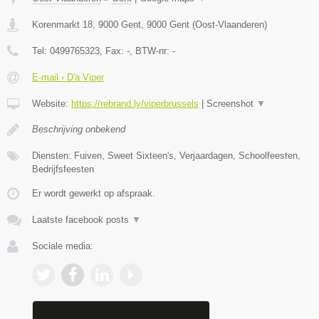
Korenmarkt 18, 9000 Gent
,
9000
Gent
(
Oost-Vlaanderen
)
Tel:
0499765323
, Fax:
-
, BTW-nr:
-
E-mail › D'a Viper
Website:
https://rebrand.ly/viperbrussels
|
Screenshot
▼
Beschrijving onbekend
Diensten: Fuiven, Sweet Sixteen's, Verjaardagen, Schoolfeesten,
Bedrijfsfeesten
Er wordt gewerkt op afspraak.
Laatste facebook posts
▼
Sociale media: