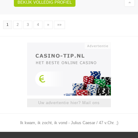
BEKIJK VOLLEDIG PROFIEL
1
2
3
4
»
»»
Uw advertentie hier? Mail ons
Ik kwam, ik zocht, ik vond - Julius Caesar / 47 v.Chr. ;)