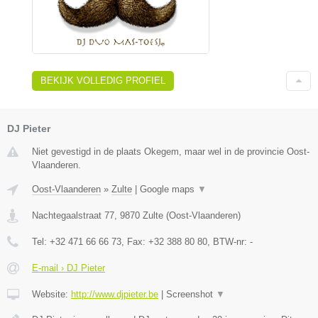
BEKIJK VOLLEDIG PROFIEL
DJ Pieter
Niet gevestigd in de plaats Okegem, maar wel in de provincie Oost-
Vlaanderen.
Oost-Vlaanderen
»
Zulte
|
Google maps
▼
Nachtegaalstraat 77
,
9870
Zulte
(
Oost-Vlaanderen
)
Tel:
+32 471 66 66 73
, Fax:
+32 388 80 80
, BTW-nr:
-
E-mail › DJ Pieter
Website:
http://www.djpieter.be
|
Screenshot
▼