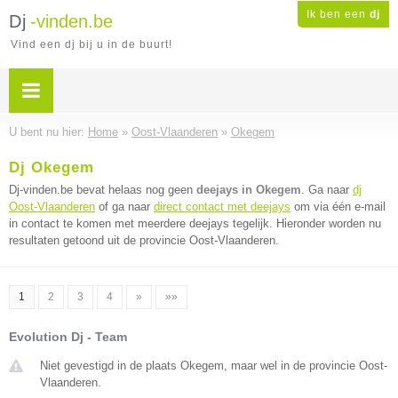
Ik ben een
dj
Dj
-vinden.be
Vind een dj bij u in de buurt!
U bent nu hier:
Home
»
Oost-Vlaanderen
»
Okegem
Dj Okegem
Dj-vinden.be bevat helaas nog geen
deejays in Okegem
. Ga naar
dj
Oost-Vlaanderen
of ga naar
direct contact met deejays
om via één e-mail
in contact te komen met meerdere deejays tegelijk. Hieronder worden nu
resultaten getoond uit de provincie Oost-Vlaanderen.
1
2
3
4
»
»»
Evolution Dj - Team
Niet gevestigd in de plaats Okegem, maar wel in de provincie Oost-
Vlaanderen.