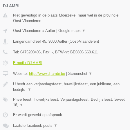
DJ AMBI
Niet gevestigd in de plaats Moerzeke, maar wel in de provincie
Oost-Vlaanderen.
Oost-Vlaanderen
»
Aalter
|
Google maps
▼
Langendamdreef 45
,
9880
Aalter
(
Oost-Vlaanderen
)
Tel:
0475200406
, Fax:
-
, BTW-nr:
BE0806.660.611
E-mail › DJ AMBI
Website:
http://www.dj-ambi.be
|
Screenshot
▼
U heeft een verjaardagsfeest, huwelijksfeest, een jubileum, een
bedrijfs-
▼
Privé feest, Huwelijksfeest, Verjaardagsfeest, Bedrijfsfeest, Sweet
16,
▼
Er wordt gewerkt op afspraak.
Laatste facebook posts
▼