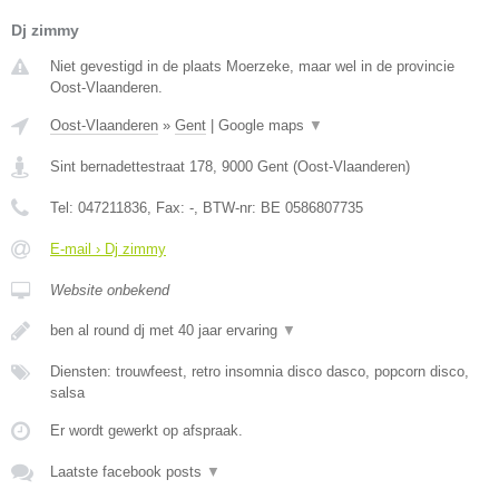
Dj zimmy
Niet gevestigd in de plaats Moerzeke, maar wel in de provincie
Oost-Vlaanderen.
Oost-Vlaanderen
»
Gent
|
Google maps
▼
Sint bernadettestraat 178
,
9000
Gent
(
Oost-Vlaanderen
)
Tel:
047211836
, Fax:
-
, BTW-nr:
BE 0586807735
E-mail › Dj zimmy
Website onbekend
ben al round dj met 40 jaar ervaring
▼
Diensten: trouwfeest, retro insomnia disco dasco, popcorn disco,
salsa
Er wordt gewerkt op afspraak.
Laatste facebook posts
▼