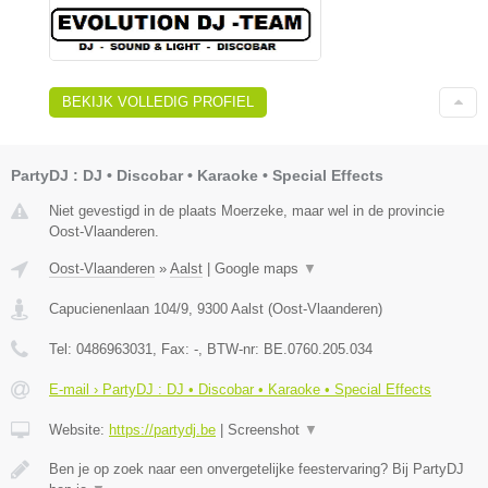
BEKIJK VOLLEDIG PROFIEL
PartyDJ : DJ • Discobar • Karaoke • Special Effects
Niet gevestigd in de plaats Moerzeke, maar wel in de provincie
Oost-Vlaanderen.
Oost-Vlaanderen
»
Aalst
|
Google maps
▼
Capucienenlaan 104/9
,
9300
Aalst
(
Oost-Vlaanderen
)
Tel:
0486963031
, Fax:
-
, BTW-nr:
BE.0760.205.034
E-mail › PartyDJ : DJ • Discobar • Karaoke • Special Effects
Website:
https://partydj.be
|
Screenshot
▼
Ben je op zoek naar een onvergetelijke feestervaring? Bij PartyDJ