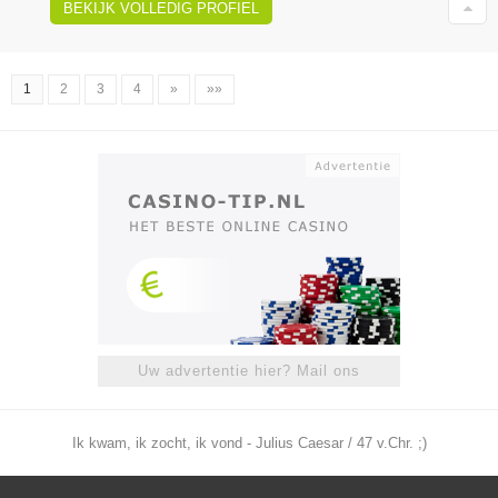
BEKIJK VOLLEDIG PROFIEL
1
2
3
4
»
»»
Uw advertentie hier? Mail ons
Ik kwam, ik zocht, ik vond - Julius Caesar / 47 v.Chr. ;)