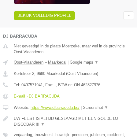
BEKIJK VOLLEDIG PROFIEL
DJ BARRACUDA
Niet gevestigd in de plaats Moerzeke, maar wel in de provincie
Oost-Vlaanderen.
Oost-Vlaanderen
»
Maarkedal
|
Google maps
▼
Kortekeer 2
,
9680
Maarkedal
(
Oost-Vlaanderen
)
Tel:
0497571941
, Fax:
-
, BTW-nr:
ON 462827976
E-mail › DJ BARRACUDA
Website:
https://www.djbarracuda.be/
|
Screenshot
▼
UW FEEST IS ALTIJD GESLAAGD MET EEN GOEDE DJ -
DISCOBAR !!!
▼
verjaardag, trouwfeest -huwelijk, pensioen, jubileum, rockfeest,