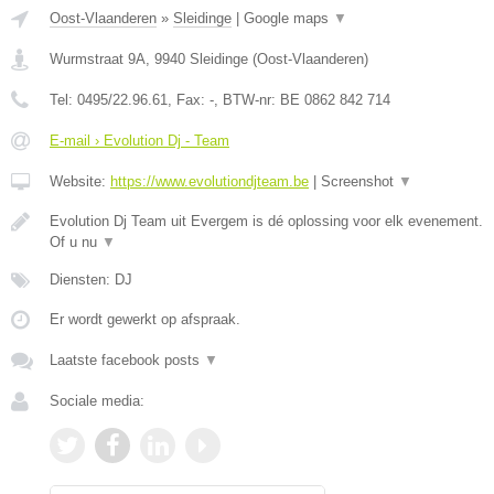
Oost-Vlaanderen
»
Sleidinge
|
Google maps
▼
Wurmstraat 9A
,
9940
Sleidinge
(
Oost-Vlaanderen
)
Tel:
0495/22.96.61
, Fax:
-
, BTW-nr:
BE 0862 842 714
E-mail › Evolution Dj - Team
Website:
https://www.evolutiondjteam.be
|
Screenshot
▼
Evolution Dj Team uit Evergem is dé oplossing voor elk evenement.
Of u nu
▼
Diensten: DJ
Er wordt gewerkt op afspraak.
Laatste facebook posts
▼
Sociale media: