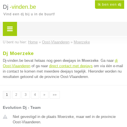
Ik ben een
dj
Dj
-vinden.be
Vind een dj bij u in de buurt!
U bent nu hier:
Home
»
Oost-Vlaanderen
»
Moerzeke
Dj Moerzeke
Dj-vinden.be bevat helaas nog geen
deejays in Moerzeke
. Ga naar
dj
Oost-Vlaanderen
of ga naar
direct contact met deejays
om via één e-mail
in contact te komen met meerdere deejays tegelijk. Hieronder worden nu
resultaten getoond uit de provincie Oost-Vlaanderen.
1
2
3
4
»
»»
Evolution Dj - Team
Niet gevestigd in de plaats Moerzeke, maar wel in de provincie
Oost-Vlaanderen.