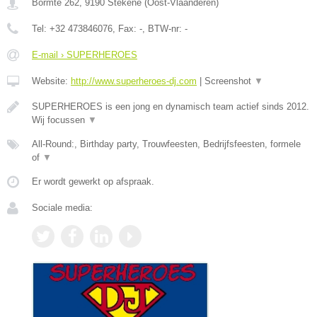
Bormte 262
,
9190
Stekene
(
Oost-Vlaanderen
)
Tel:
+32 473846076
, Fax:
-
, BTW-nr:
-
E-mail › SUPERHEROES
Website:
http://www.superheroes-dj.com
|
Screenshot
▼
SUPERHEROES is een jong en dynamisch team actief sinds 2012.
Wij focussen
▼
All-Round:, Birthday party, Trouwfeesten, Bedrijfsfeesten, formele
of
▼
Er wordt gewerkt op afspraak.
Sociale media: