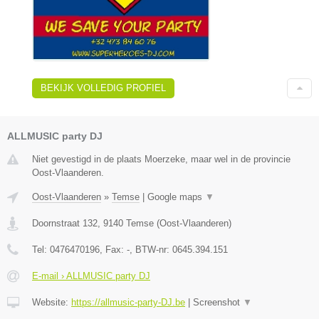
BEKIJK VOLLEDIG PROFIEL
ALLMUSIC party DJ
Niet gevestigd in de plaats Moerzeke, maar wel in de provincie
Oost-Vlaanderen.
Oost-Vlaanderen
»
Temse
|
Google maps
▼
Doornstraat 132
,
9140
Temse
(
Oost-Vlaanderen
)
Tel:
0476470196
, Fax:
-
, BTW-nr:
0645.394.151
E-mail › ALLMUSIC party DJ
Website:
https://allmusic-party-DJ.be
|
Screenshot
▼