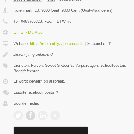
Korenmarkt 18, 9000 Gent
,
9000
Gent
(
Oost-Vlaanderen
)
Tel:
0499765323
, Fax:
-
, BTW-nr:
-
E-mail › D'a Viper
Website:
https://rebrand.ly/viperbrussels
|
Screenshot
▼
Beschrijving onbekend
Diensten: Fuiven, Sweet Sixteen's, Verjaardagen, Schoolfeesten,
Bedrijfsfeesten
Er wordt gewerkt op afspraak.
Laatste facebook posts
▼
Sociale media: