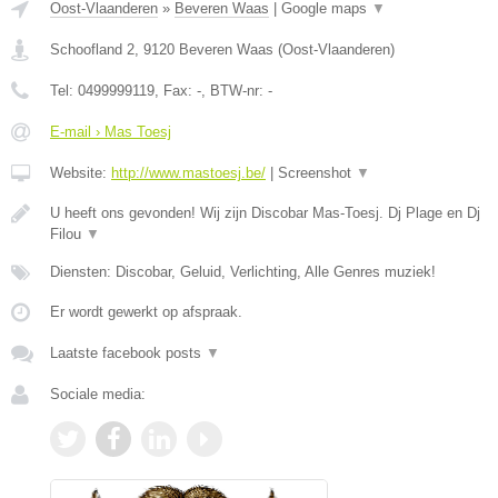
Oost-Vlaanderen
»
Beveren Waas
|
Google maps
▼
Schoofland 2
,
9120
Beveren Waas
(
Oost-Vlaanderen
)
Tel:
0499999119
, Fax:
-
, BTW-nr:
-
E-mail › Mas Toesj
Website:
http://www.mastoesj.be/
|
Screenshot
▼
U heeft ons gevonden! Wij zijn Discobar Mas-Toesj. Dj Plage en Dj
Filou
▼
Diensten: Discobar, Geluid, Verlichting, Alle Genres muziek!
Er wordt gewerkt op afspraak.
Laatste facebook posts
▼
Sociale media: