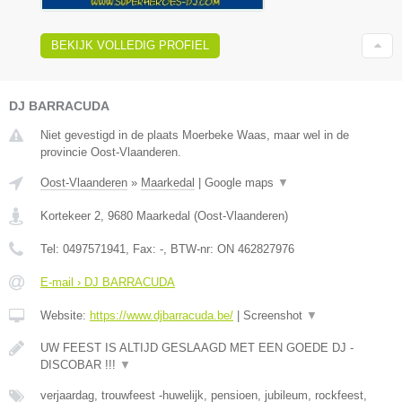
BEKIJK VOLLEDIG PROFIEL
DJ BARRACUDA
Niet gevestigd in de plaats Moerbeke Waas, maar wel in de
provincie Oost-Vlaanderen.
Oost-Vlaanderen
»
Maarkedal
|
Google maps
▼
Kortekeer 2
,
9680
Maarkedal
(
Oost-Vlaanderen
)
Tel:
0497571941
, Fax:
-
, BTW-nr:
ON 462827976
E-mail › DJ BARRACUDA
Website:
https://www.djbarracuda.be/
|
Screenshot
▼
UW FEEST IS ALTIJD GESLAAGD MET EEN GOEDE DJ -
DISCOBAR !!!
▼
verjaardag, trouwfeest -huwelijk, pensioen, jubileum, rockfeest,