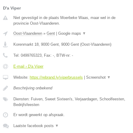
D'a Viper
Niet gevestigd in de plaats Moerbeke Waas, maar wel in de
provincie Oost-Vlaanderen.
Oost-Vlaanderen
»
Gent
|
Google maps
▼
Korenmarkt 18, 9000 Gent
,
9000
Gent
(
Oost-Vlaanderen
)
Tel:
0499765323
, Fax:
-
, BTW-nr:
-
E-mail › D'a Viper
Website:
https://rebrand.ly/viperbrussels
|
Screenshot
▼
Beschrijving onbekend
Diensten: Fuiven, Sweet Sixteen's, Verjaardagen, Schoolfeesten,
Bedrijfsfeesten
Er wordt gewerkt op afspraak.
Laatste facebook posts
▼