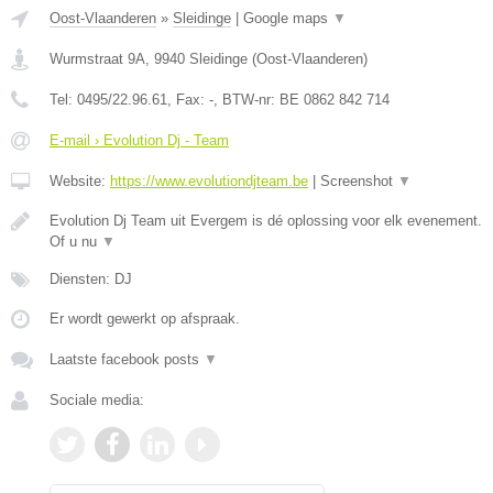
Oost-Vlaanderen
»
Sleidinge
|
Google maps
▼
Wurmstraat 9A
,
9940
Sleidinge
(
Oost-Vlaanderen
)
Tel:
0495/22.96.61
, Fax:
-
, BTW-nr:
BE 0862 842 714
E-mail › Evolution Dj - Team
Website:
https://www.evolutiondjteam.be
|
Screenshot
▼
Evolution Dj Team uit Evergem is dé oplossing voor elk evenement.
Of u nu
▼
Diensten: DJ
Er wordt gewerkt op afspraak.
Laatste facebook posts
▼
Sociale media: