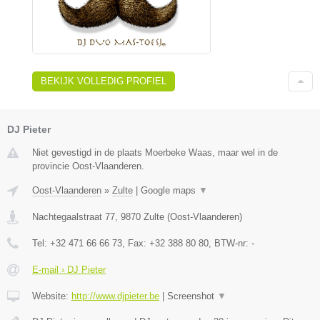
BEKIJK VOLLEDIG PROFIEL
DJ Pieter
Niet gevestigd in de plaats Moerbeke Waas, maar wel in de
provincie Oost-Vlaanderen.
Oost-Vlaanderen
»
Zulte
|
Google maps
▼
Nachtegaalstraat 77
,
9870
Zulte
(
Oost-Vlaanderen
)
Tel:
+32 471 66 66 73
, Fax:
+32 388 80 80
, BTW-nr:
-
E-mail › DJ Pieter
Website:
http://www.djpieter.be
|
Screenshot
▼