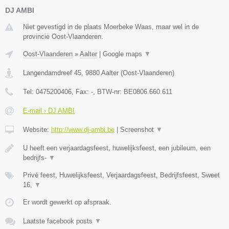
DJ AMBI
Niet gevestigd in de plaats Moerbeke Waas, maar wel in de
provincie Oost-Vlaanderen.
Oost-Vlaanderen
»
Aalter
|
Google maps
▼
Langendamdreef 45
,
9880
Aalter
(
Oost-Vlaanderen
)
Tel:
0475200406
, Fax:
-
, BTW-nr:
BE0806.660.611
E-mail › DJ AMBI
Website:
http://www.dj-ambi.be
|
Screenshot
▼
U heeft een verjaardagsfeest, huwelijksfeest, een jubileum, een
bedrijfs-
▼
Privé feest, Huwelijksfeest, Verjaardagsfeest, Bedrijfsfeest, Sweet
16,
▼
Er wordt gewerkt op afspraak.
Laatste facebook posts
▼