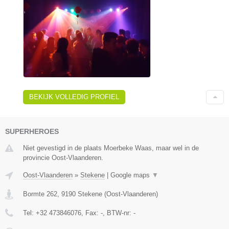
BEKIJK VOLLEDIG PROFIEL
SUPERHEROES
Niet gevestigd in de plaats Moerbeke Waas, maar wel in de
provincie Oost-Vlaanderen.
Oost-Vlaanderen
»
Stekene
|
Google maps
▼
Bormte 262
,
9190
Stekene
(
Oost-Vlaanderen
)
Tel:
+32 473846076
, Fax:
-
, BTW-nr:
-