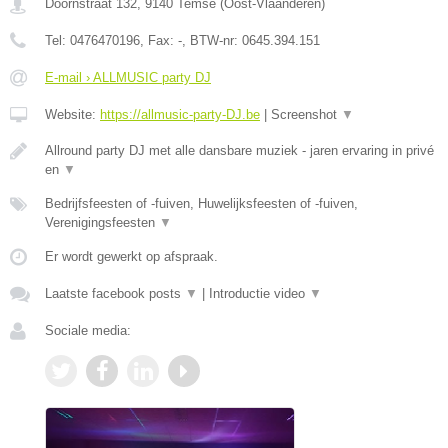
Doornstraat 132
,
9140
Temse
(
Oost-Vlaanderen
)
Tel:
0476470196
, Fax:
-
, BTW-nr:
0645.394.151
E-mail › ALLMUSIC party DJ
Website:
https://allmusic-party-DJ.be
|
Screenshot
▼
Allround party DJ met alle dansbare muziek - jaren ervaring in privé
en
▼
Bedrijfsfeesten of -fuiven, Huwelijksfeesten of -fuiven,
Verenigingsfeesten
▼
Er wordt gewerkt op afspraak.
Laatste facebook posts
▼
|
Introductie video
▼
Sociale media: