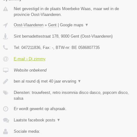
Niet gevestigd in de plaats Moerbeke Waas, maar wel in de
provincie Oost-Vlaanderen.
Oost-Vlaanderen
»
Gent
|
Google maps
▼
Sint bernadettestraat 178
,
9000
Gent
(
Oost-Vlaanderen
)
Tel:
047211836
, Fax:
-
, BTW-nr:
BE 0586807735
E-mail › Dj zimmy
Website onbekend
ben al round dj met 40 jaar ervaring
▼
Diensten: trouwfeest, retro insomnia disco dasco, popcorn disco,
salsa
Er wordt gewerkt op afspraak.
Laatste facebook posts
▼
Sociale media: