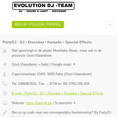
BEKIJK VOLLEDIG PROFIEL
PartyDJ : DJ • Discobar • Karaoke • Special Effects
Niet gevestigd in de plaats Moerbeke Waas, maar wel in de
provincie Oost-Vlaanderen.
Oost-Vlaanderen
»
Aalst
|
Google maps
▼
Capucienenlaan 104/9
,
9300
Aalst
(
Oost-Vlaanderen
)
Tel:
0486963031
, Fax:
-
, BTW-nr:
BE.0760.205.034
E-mail › PartyDJ : DJ • Discobar • Karaoke • Special Effects
Website:
https://partydj.be
|
Screenshot
▼
Ben je op zoek naar een onvergetelijke feestervaring? Bij PartyDJ