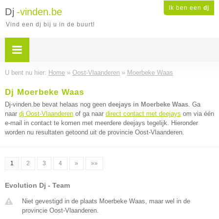
Ik ben een
dj
Dj
-vinden.be
Vind een dj bij u in de buurt!
U bent nu hier:
Home
»
Oost-Vlaanderen
»
Moerbeke Waas
Dj Moerbeke Waas
Dj-vinden.be bevat helaas nog geen
deejays in Moerbeke Waas
. Ga
naar
dj Oost-Vlaanderen
of ga naar
direct contact met deejays
om via één
e-mail in contact te komen met meerdere deejays tegelijk. Hieronder
worden nu resultaten getoond uit de provincie Oost-Vlaanderen.
1
2
3
4
»
»»
Evolution Dj - Team
Niet gevestigd in de plaats Moerbeke Waas, maar wel in de
provincie Oost-Vlaanderen.