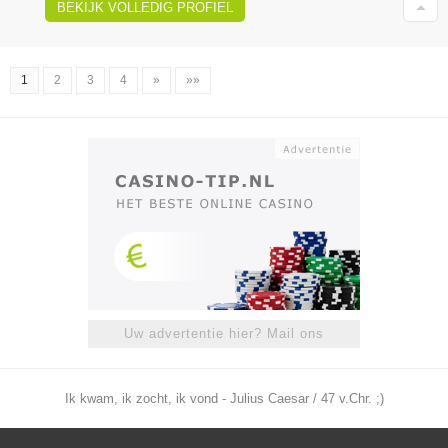
BEKIJK VOLLEDIG PROFIEL
1
2
3
4
»
»»
Uw advertentie hier? Mail ons
Ik kwam, ik zocht, ik vond - Julius Caesar / 47 v.Chr. ;)