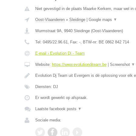
Niet gevestigd in de plaats Maarke Kerkem, maar wel in 
Oost-Vlaanderen
»
Sleidinge
|
Google maps
▼
Wurmstraat 9A
,
9940
Sleidinge
(
Oost-Vlaanderen
)
Tel:
0495/22.96.61
, Fax:
-
, BTW-nr:
BE 0862 842 714
E-mail › Evolution Dj - Team
Website:
https://www.evolutiondjteam.be
|
Screenshot
▼
Evolution Dj Team uit Evergem is dé oplossing voor elk
Diensten: DJ
Er wordt gewerkt op afspraak.
Laatste facebook posts
▼
Sociale media: