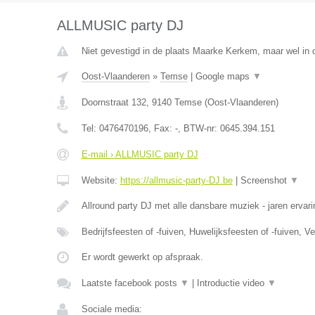
ALLMUSIC party DJ
Niet gevestigd in de plaats Maarke Kerkem, maar wel in 
Oost-Vlaanderen
»
Temse
|
Google maps
▼
Doornstraat 132
,
9140
Temse
(
Oost-Vlaanderen
)
Tel:
0476470196
, Fax:
-
, BTW-nr:
0645.394.151
E-mail › ALLMUSIC party DJ
Website:
https://allmusic-party-DJ.be
|
Screenshot
▼
Allround party DJ met alle dansbare muziek - jaren ervari
Bedrijfsfeesten of -fuiven, Huwelijksfeesten of -fuiven, 
Er wordt gewerkt op afspraak.
Laatste facebook posts
▼
|
Introductie video
▼
Sociale media: