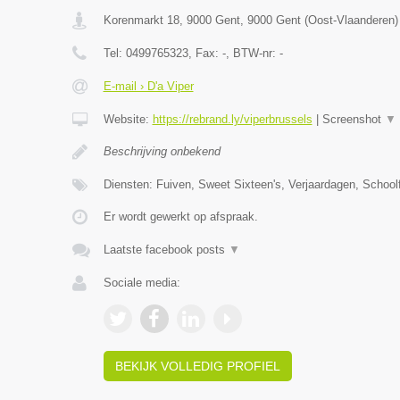
Korenmarkt 18, 9000 Gent
,
9000
Gent
(
Oost-Vlaanderen
)
Tel:
0499765323
, Fax:
-
, BTW-nr:
-
E-mail › D'a Viper
Website:
https://rebrand.ly/viperbrussels
|
Screenshot
▼
Beschrijving onbekend
Diensten: Fuiven, Sweet Sixteen's, Verjaardagen, Schoolf
Er wordt gewerkt op afspraak.
Laatste facebook posts
▼
Sociale media:
BEKIJK VOLLEDIG PROFIEL