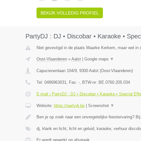
BEKIJK VOLLEDIG PROFIEL
PartyDJ : DJ • Discobar • Karaoke • Speci
Niet gevestigd in de plaats Maarke Kerkem, maar wel in 
Oost-Vlaanderen
»
Aalst
|
Google maps
▼
Capucienenlaan 104/9
,
9300
Aalst
(
Oost-Vlaanderen
)
Tel:
0486963031
, Fax:
-
, BTW-nr:
BE.0760.205.034
E-mail › PartyDJ : DJ • Discobar • Karaoke • Special Eff
Website:
https://partydj.be
|
Screenshot
▼
Ben je op zoek naar een onvergetelijke feestervaring? Bi
dj, klank en licht, licht en geluid, karaoke, verhuur discob
Er wordt gewerkt op afspraak.