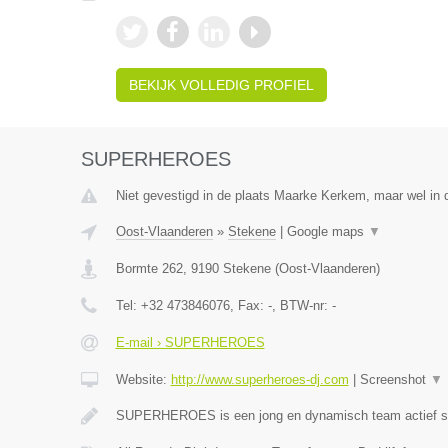
BEKIJK VOLLEDIG PROFIEL
SUPERHEROES
Niet gevestigd in de plaats Maarke Kerkem, maar wel in 
Oost-Vlaanderen
»
Stekene
|
Google maps
▼
Bormte 262
,
9190
Stekene
(
Oost-Vlaanderen
)
Tel:
+32 473846076
, Fax:
-
, BTW-nr:
-
E-mail › SUPERHEROES
Website:
http://www.superheroes-dj.com
|
Screenshot
▼
SUPERHEROES is een jong en dynamisch team actief si