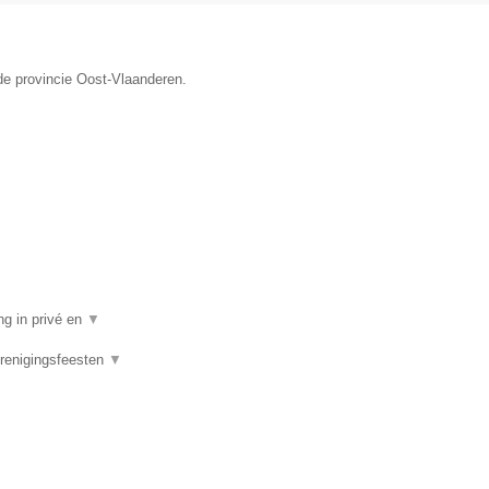
de provincie Oost-Vlaanderen.
ng in privé en
▼
Verenigingsfeesten
▼