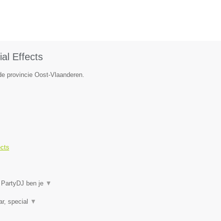
al Effects
de provincie Oost-Vlaanderen.
ects
j PartyDJ ben je
▼
ar, special
▼