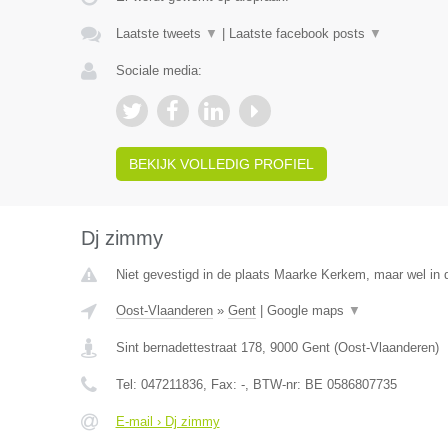
Laatste tweets
▼
|
Laatste facebook posts
▼
Sociale media:
BEKIJK VOLLEDIG PROFIEL
Dj zimmy
Niet gevestigd in de plaats Maarke Kerkem, maar wel in 
Oost-Vlaanderen
»
Gent
|
Google maps
▼
Sint bernadettestraat 178
,
9000
Gent
(
Oost-Vlaanderen
)
Tel:
047211836
, Fax:
-
, BTW-nr:
BE 0586807735
E-mail › Dj zimmy