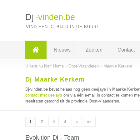
Dj
-vinden.be
VIND EEN DJ BIJ U IN DE BUURT!
Nieuws
Zoeken
Contact
U bent nu hier:
Home
»
Oost-Vlaanderen
»
Maarke Kerkem
Dj Maarke Kerkem
Dj-vinden.be bevat helaas nog geen
deejays in Maarke Kerke
contact met deejays
om via één e-mail in contact te komen met
resultaten getoond uit de provincie Oost-Vlaanderen.
1
2
3
4
»
»»
Evolution Dj - Team