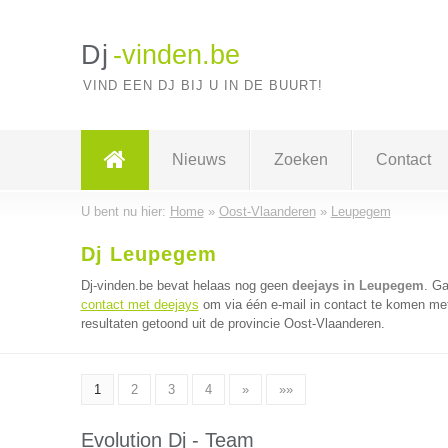
Dj
-vinden.be
VIND EEN DJ BIJ U IN DE BUURT!
Nieuws
Zoeken
Contact
U bent nu hier:
Home
»
Oost-Vlaanderen
»
Leupegem
Dj Leupegem
Dj-vinden.be bevat helaas nog geen
deejays in Leupegem
. G
contact met deejays
om via één e-mail in contact te komen met
resultaten getoond uit de provincie Oost-Vlaanderen.
1
2
3
4
»
»»
Evolution Dj - Team