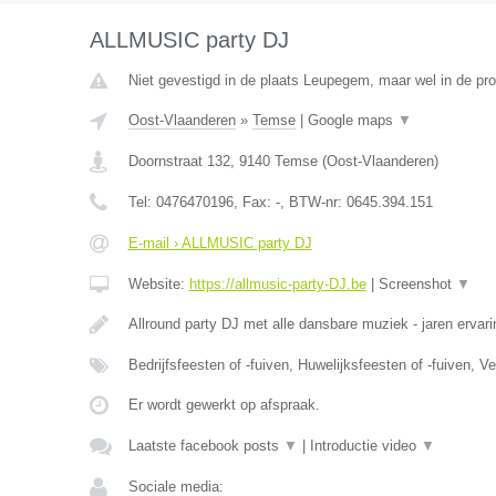
ALLMUSIC party DJ
Niet gevestigd in de plaats Leupegem, maar wel in de pr
Oost-Vlaanderen
»
Temse
|
Google maps
▼
Doornstraat 132
,
9140
Temse
(
Oost-Vlaanderen
)
Tel:
0476470196
, Fax:
-
, BTW-nr:
0645.394.151
E-mail › ALLMUSIC party DJ
Website:
https://allmusic-party-DJ.be
|
Screenshot
▼
Allround party DJ met alle dansbare muziek - jaren ervari
Bedrijfsfeesten of -fuiven, Huwelijksfeesten of -fuiven, 
Er wordt gewerkt op afspraak.
Laatste facebook posts
▼
|
Introductie video
▼
Sociale media: