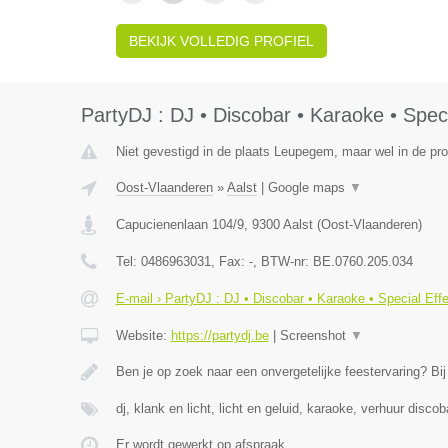
BEKIJK VOLLEDIG PROFIEL
PartyDJ : DJ • Discobar • Karaoke • Speci
Niet gevestigd in de plaats Leupegem, maar wel in de pr
Oost-Vlaanderen
»
Aalst
|
Google maps
▼
Capucienenlaan 104/9
,
9300
Aalst
(
Oost-Vlaanderen
)
Tel:
0486963031
, Fax:
-
, BTW-nr:
BE.0760.205.034
E-mail › PartyDJ : DJ • Discobar • Karaoke • Special Eff
Website:
https://partydj.be
|
Screenshot
▼
Ben je op zoek naar een onvergetelijke feestervaring? Bi
dj, klank en licht, licht en geluid, karaoke, verhuur discob
Er wordt gewerkt op afspraak.