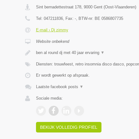
Sint bernadettestraat 178
,
9000
Gent
(
Oost-Vlaanderen
)
Tel:
047211836
, Fax:
-
, BTW-nr:
BE 0586807735
E-mail › Dj zimmy
Website onbekend
ben al round dj met 40 jaar ervaring
▼
Diensten: trouwfeest, retro insomnia disco dasco, popcor
Er wordt gewerkt op afspraak.
Laatste facebook posts
▼
Sociale media:
BEKIJK VOLLEDIG PROFIEL