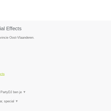
al Effects
ovincie Oost-Vlaanderen.
ects
j PartyDJ ben je
▼
ar, special
▼