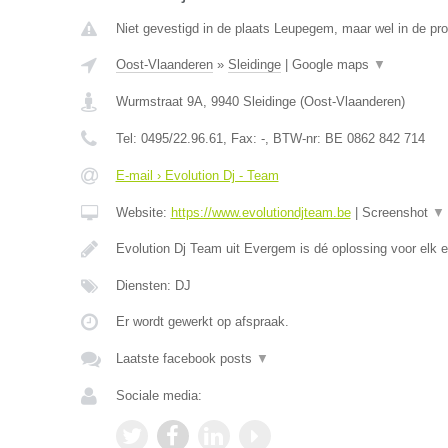
Niet gevestigd in de plaats Leupegem, maar wel in de pr
Oost-Vlaanderen
»
Sleidinge
|
Google maps
▼
Wurmstraat 9A
,
9940
Sleidinge
(
Oost-Vlaanderen
)
Tel:
0495/22.96.61
, Fax:
-
, BTW-nr:
BE 0862 842 714
E-mail › Evolution Dj - Team
Website:
https://www.evolutiondjteam.be
|
Screenshot
▼
Evolution Dj Team uit Evergem is dé oplossing voor elk
Diensten: DJ
Er wordt gewerkt op afspraak.
Laatste facebook posts
▼
Sociale media: