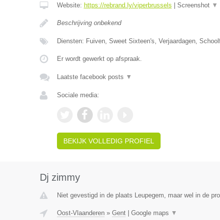
Website:
https://rebrand.ly/viperbrussels
|
Screenshot
▼
Beschrijving onbekend
Diensten: Fuiven, Sweet Sixteen's, Verjaardagen, Schoolf
Er wordt gewerkt op afspraak.
Laatste facebook posts
▼
Sociale media:
BEKIJK VOLLEDIG PROFIEL
Dj zimmy
Niet gevestigd in de plaats Leupegem, maar wel in de pr
Oost-Vlaanderen
»
Gent
|
Google maps
▼