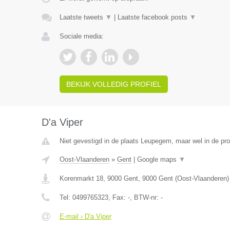
Laatste tweets
▼
|
Laatste facebook posts
▼
Sociale media:
BEKIJK VOLLEDIG PROFIEL
D'a Viper
Niet gevestigd in de plaats Leupegem, maar wel in de pr
Oost-Vlaanderen
»
Gent
|
Google maps
▼
Korenmarkt 18, 9000 Gent
,
9000
Gent
(
Oost-Vlaanderen
)
Tel:
0499765323
, Fax:
-
, BTW-nr:
-
E-mail › D'a Viper