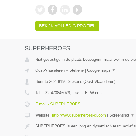
BEKIJK VOLLEDIG PROFIEL
SUPERHEROES
Niet gevestigd in de plaats Leupegem, maar wel in de pr
Oost-Vlaanderen
»
Stekene
|
Google maps
▼
Bormte 262
,
9190
Stekene
(
Oost-Vlaanderen
)
Tel:
+32 473846076
, Fax:
-
, BTW-nr:
-
E-mail › SUPERHEROES
Website:
http://www.superheroes-dj.com
|
Screenshot
▼
SUPERHEROES is een jong en dynamisch team actief si