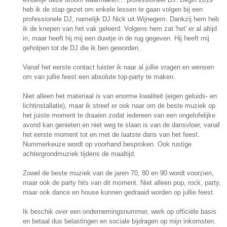
heb ik de stap gezet om enkele lessen te gaan volgen bij een
professionele DJ, namelijk DJ Nick uit Wijnegem. Dankzij hem heb
ik de knepen van het vak geleerd. Volgens hem zat 'het' er al altijd
in, maar heeft hij mij een duwtje in de rug gegeven. Hij heeft mij
geholpen tot de DJ die ik ben geworden.
Vanaf het eerste contact luister ik naar al jullie vragen en wensen
om van jullie feest een absolute top-party te maken.
Niet alleen het materiaal is van enorme kwaliteit (eigen geluids- en
lichtinstallatie), maar ik streef er ook naar om de beste muziek op
het juiste moment te draaien zodat iedereen van een ongelofelijke
avond kan genieten en niet weg te slaan is van de dansvloer, vanaf
het eerste moment tot en met de laatste dans van het feest.
Nummerkeuze wordt op voorhand besproken. Ook rustige
achtergrondmuziek tijdens de maaltijd.
Zowel de beste muziek van de jaren 70, 80 en 90 wordt voorzien,
maar ook de party hits van dit moment. Niet alleen pop, rock, party,
maar ook dance en house kunnen gedraaid worden op jullie feest.
Ik beschik over een ondernemingsnummer, werk op officiële basis
en betaal dus belastingen en sociale bijdragen op mijn inkomsten.