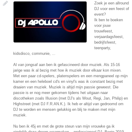
Zoek je een allround
DJ voor een feest of
event?
Ik ben te boeken
voor jouw
trouwfeest,
verjaardagsfeest,
bedrijfsfeest,
teenparty,
kidsdisco, communie, ...
Al van jongsaf aan ben ik gefascineerd door muziek. Als 15-16
jarige was ik al bezig met hoe ik muziek door elkaar kon mixen.
Met een paar cd-spelers, platenspelers en een mengpaneel op mijn
kamer en een heleboel cd's en vinyl's was ik constant bezig met
draaien van muziek. Muziek is altijd mijn passie geweest. Die
passie is er nog meer gekomen tijdens het uitgaan naar
discotheken zoals Illusion (met DJ's als Wout, Regi, Jan, Philip) en
Highstreet (met DJ F.R.AN.K.). Ik heb er altijd van gedroomd om
DJ te worden en mensen gelukkig en blij te maken met mijn
muziek.
Nu ben ik 45j en met de grote steun van mijn vrouwke ga ik
eindelijk deze droom waarmaken... professioneel DJ. Begin 2019