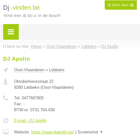
Ik ben een
dj
Dj
-vinden.be
Vind een dj bij u in de buurt!
U bent nu hier:
Home
»
Oost-Vlaanderen
»
Lebbeke
»
DJ Apollo
DJ Apollo
Oost-Vlaanderen
»
Lebbeke
Oktoberfeeststraat 22
9280
Lebbeke
(
Oost-Vlaanderen
)
Tel:
0477667805
Fax:
-
BTW-nr:
0731.764.436
E-mail › DJ Apollo
Website:
https://www.djapollo.be/
|
Screenshot
▼