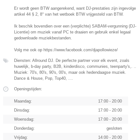
Er wordt geen BTW aangerekend, want DJ-prestaties zijn ingevolge
artikel 44 § 2, 8° van het wetboek BTW vrijgesteld van BTW.
Ik beschik bovendien over een (verplichte) SABAM-vergunning (DJ-
Licentie) om muziek vanaf PC te draaien en gebruik enkel legaal
gedownloade muziekbestanden.
Volg me ook op https://www.facebook.com/djapollowieze/
Diensten: Allround DJ. De perfecte partner voor elk event, zoals
huwelijk, b-day party, B2B, kinderdisco, communies, teenparty's,. ..
Muziek: 70's, 80's, 90's, 00's, maar ook hedendaagse muziek.
Dance & House, Pop, Top40, ....
Openingstijden:
Maandag:
17:00 - 20:00
Dinsdag:
17:00 - 20:00
Woensdag:
17:00 - 20:00
Donderdag:
gesloten
Vrijdag:
14:00 - 20:00