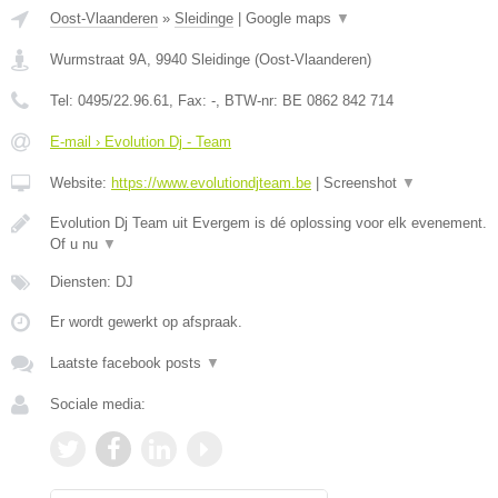
Oost-Vlaanderen
»
Sleidinge
|
Google maps
▼
Wurmstraat 9A
,
9940
Sleidinge
(
Oost-Vlaanderen
)
Tel:
0495/22.96.61
, Fax:
-
, BTW-nr:
BE 0862 842 714
E-mail › Evolution Dj - Team
Website:
https://www.evolutiondjteam.be
|
Screenshot
▼
Evolution Dj Team uit Evergem is dé oplossing voor elk evenement.
Of u nu
▼
Diensten: DJ
Er wordt gewerkt op afspraak.
Laatste facebook posts
▼
Sociale media: