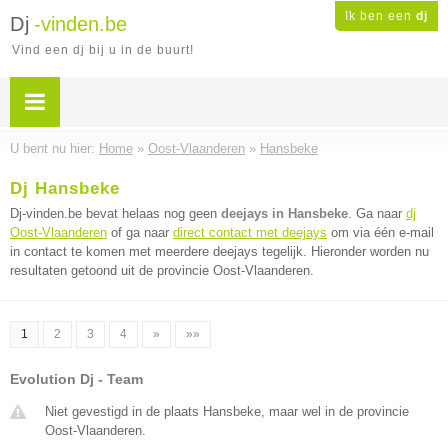
Ik ben een
dj
Dj
-vinden.be
Vind een dj bij u in de buurt!
U bent nu hier:
Home
»
Oost-Vlaanderen
»
Hansbeke
Dj Hansbeke
Dj-vinden.be bevat helaas nog geen
deejays in Hansbeke
. Ga naar
dj
Oost-Vlaanderen
of ga naar
direct contact met deejays
om via één e-mail
in contact te komen met meerdere deejays tegelijk. Hieronder worden nu
resultaten getoond uit de provincie Oost-Vlaanderen.
1
2
3
4
»
»»
Evolution Dj - Team
Niet gevestigd in de plaats Hansbeke, maar wel in de provincie
Oost-Vlaanderen.