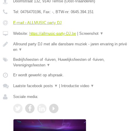
Doornstraat 132
,
9140
Temse
(
Oost-Vlaanderen
)
Tel:
0476470196
, Fax:
-
, BTW-nr:
0645.394.151
E-mail › ALLMUSIC party DJ
Website:
https://allmusic-party-DJ.be
|
Screenshot
▼
Allround party DJ met alle dansbare muziek - jaren ervaring in privé
en
▼
Bedrijfsfeesten of -fuiven, Huwelijksfeesten of -fuiven,
Verenigingsfeesten
▼
Er wordt gewerkt op afspraak.
Laatste facebook posts
▼
|
Introductie video
▼
Sociale media: