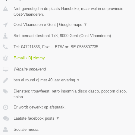
Niet gevestigd in de plaats Hansbeke, maar wel in de provincie
Oost-Vlaanderen.
Oost-Vlaanderen
»
Gent
|
Google maps
▼
Sint bernadettestraat 178
,
9000
Gent
(
Oost-Vlaanderen
)
Tel:
047211836
, Fax:
-
, BTW-nr:
BE 0586807735
E-mail › Dj zimmy
Website onbekend
ben al round dj met 40 jaar ervaring
▼
Diensten: trouwfeest, retro insomnia disco dasco, popcorn disco,
salsa
Er wordt gewerkt op afspraak.
Laatste facebook posts
▼
Sociale media: