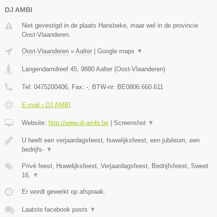
DJ AMBI
Niet gevestigd in de plaats Hansbeke, maar wel in de provincie
Oost-Vlaanderen.
Oost-Vlaanderen
»
Aalter
|
Google maps
▼
Langendamdreef 45
,
9880
Aalter
(
Oost-Vlaanderen
)
Tel:
0475200406
, Fax:
-
, BTW-nr:
BE0806.660.611
E-mail › DJ AMBI
Website:
http://www.dj-ambi.be
|
Screenshot
▼
U heeft een verjaardagsfeest, huwelijksfeest, een jubileum, een
bedrijfs-
▼
Privé feest, Huwelijksfeest, Verjaardagsfeest, Bedrijfsfeest, Sweet
16,
▼
Er wordt gewerkt op afspraak.
Laatste facebook posts
▼