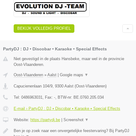
BEKIJK VOLLEDIG PROFIEL
PartyDJ : DJ • Discobar • Karaoke • Special Effects
Niet gevestigd in de plaats Hansbeke, maar wel in de provincie
Oost-Vlaanderen.
Oost-Vlaanderen
»
Aalst
|
Google maps
▼
Capucienenlaan 104/9
,
9300
Aalst
(
Oost-Vlaanderen
)
Tel:
0486963031
, Fax:
-
, BTW-nr:
BE.0760.205.034
E-mail › PartyDJ : DJ • Discobar • Karaoke • Special Effects
Website:
https://partydj.be
|
Screenshot
▼
Ben je op zoek naar een onvergetelijke feestervaring? Bij PartyDJ