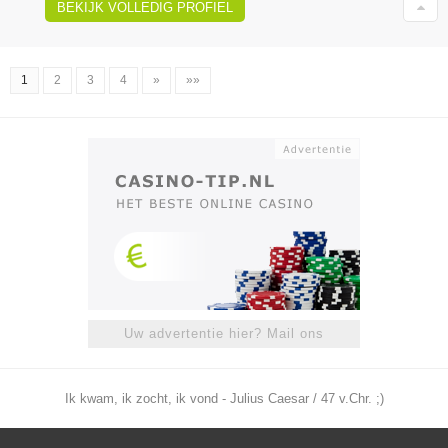
BEKIJK VOLLEDIG PROFIEL
1
2
3
4
»
»»
Uw advertentie hier? Mail ons
Ik kwam, ik zocht, ik vond - Julius Caesar / 47 v.Chr. ;)