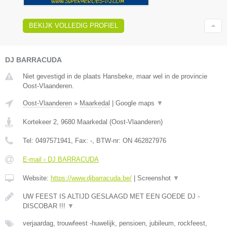
BEKIJK VOLLEDIG PROFIEL
DJ BARRACUDA
Niet gevestigd in de plaats Hansbeke, maar wel in de provincie
Oost-Vlaanderen.
Oost-Vlaanderen
»
Maarkedal
|
Google maps
▼
Kortekeer 2
,
9680
Maarkedal
(
Oost-Vlaanderen
)
Tel:
0497571941
, Fax:
-
, BTW-nr:
ON 462827976
E-mail › DJ BARRACUDA
Website:
https://www.djbarracuda.be/
|
Screenshot
▼
UW FEEST IS ALTIJD GESLAAGD MET EEN GOEDE DJ -
DISCOBAR !!!
▼
verjaardag, trouwfeest -huwelijk, pensioen, jubileum, rockfeest,