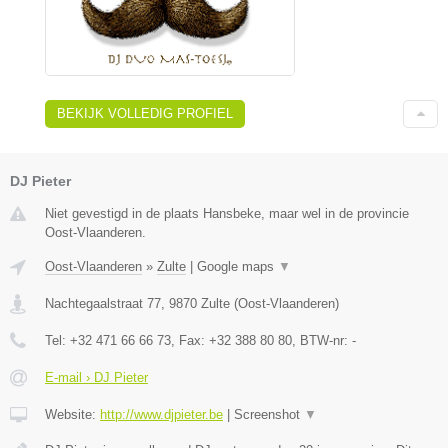
BEKIJK VOLLEDIG PROFIEL
DJ Pieter
Niet gevestigd in de plaats Hansbeke, maar wel in de provincie
Oost-Vlaanderen.
Oost-Vlaanderen
»
Zulte
|
Google maps
▼
Nachtegaalstraat 77
,
9870
Zulte
(
Oost-Vlaanderen
)
Tel:
+32 471 66 66 73
, Fax:
+32 388 80 80
, BTW-nr:
-
E-mail › DJ Pieter
Website:
http://www.djpieter.be
|
Screenshot
▼