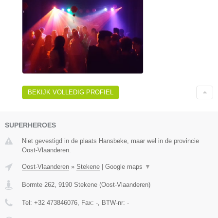
BEKIJK VOLLEDIG PROFIEL
SUPERHEROES
Niet gevestigd in de plaats Hansbeke, maar wel in de provincie
Oost-Vlaanderen.
Oost-Vlaanderen
»
Stekene
|
Google maps
▼
Bormte 262
,
9190
Stekene
(
Oost-Vlaanderen
)
Tel:
+32 473846076
, Fax:
-
, BTW-nr:
-