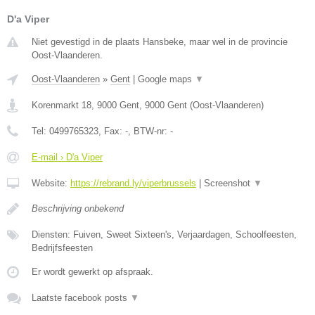
D'a Viper
Niet gevestigd in de plaats Hansbeke, maar wel in de provincie
Oost-Vlaanderen.
Oost-Vlaanderen
»
Gent
|
Google maps
▼
Korenmarkt 18, 9000 Gent
,
9000
Gent
(
Oost-Vlaanderen
)
Tel:
0499765323
, Fax:
-
, BTW-nr:
-
E-mail › D'a Viper
Website:
https://rebrand.ly/viperbrussels
|
Screenshot
▼
Beschrijving onbekend
Diensten: Fuiven, Sweet Sixteen's, Verjaardagen, Schoolfeesten,
Bedrijfsfeesten
Er wordt gewerkt op afspraak.
Laatste facebook posts
▼