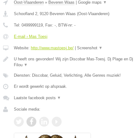
Oost-Vlaanderen
»
Beveren Waas
|
Google maps
▼
Schoofland 2
,
9120
Beveren Waas
(
Oost-Vlaanderen
)
Tel:
0499999119
, Fax:
-
, BTW-nr:
-
E-mail › Mas Toesj
Website:
http://www.mastoesj.be/
|
Screenshot
▼
U heeft ons gevonden! Wij zijn Discobar Mas-Toesj. Dj Plage en Dj
Filou
▼
Diensten: Discobar, Geluid, Verlichting, Alle Genres muziek!
Er wordt gewerkt op afspraak.
Laatste facebook posts
▼
Sociale media: