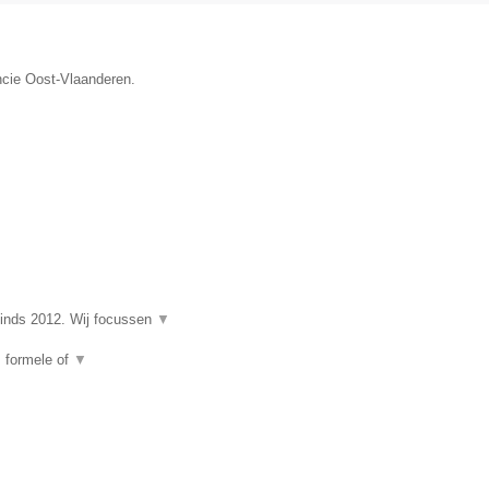
ncie Oost-Vlaanderen.
nds 2012. Wij focussen
▼
, formele of
▼