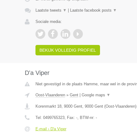
Laatste tweets
▼
|
Laatste facebook posts
▼
Sociale media:
BEKIJK VOLLEDIG PROFIEL
D'a Viper
Niet gevestigd in de plaats Hamme, maar wel in de provi
Oost-Vlaanderen
»
Gent
|
Google maps
▼
Korenmarkt 18, 9000 Gent
,
9000
Gent
(
Oost-Vlaanderen
)
Tel:
0499765323
, Fax:
-
, BTW-nr:
-
E-mail › D'a Viper