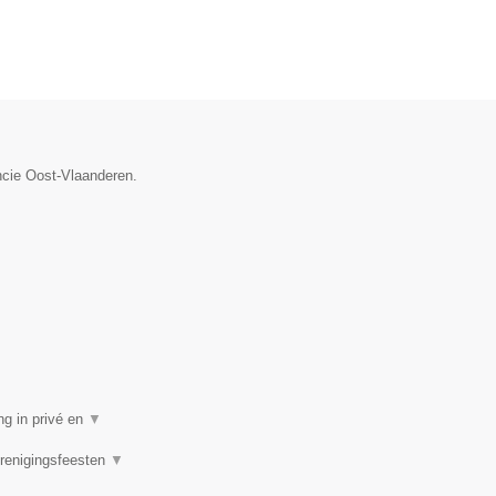
ncie Oost-Vlaanderen.
ng in privé en
▼
Verenigingsfeesten
▼