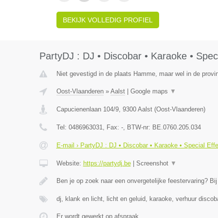
BEKIJK VOLLEDIG PROFIEL
PartyDJ : DJ • Discobar • Karaoke • Speci
Niet gevestigd in de plaats Hamme, maar wel in de provi
Oost-Vlaanderen
»
Aalst
|
Google maps
▼
Capucienenlaan 104/9
,
9300
Aalst
(
Oost-Vlaanderen
)
Tel:
0486963031
, Fax:
-
, BTW-nr:
BE.0760.205.034
E-mail › PartyDJ : DJ • Discobar • Karaoke • Special Eff
Website:
https://partydj.be
|
Screenshot
▼
Ben je op zoek naar een onvergetelijke feestervaring? Bi
dj, klank en licht, licht en geluid, karaoke, verhuur discob
Er wordt gewerkt op afspraak.