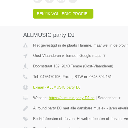
BEKIJK VOLLEDIG PROFIEL
ALLMUSIC party DJ
Niet gevestigd in de plaats Hamme, maar wel in de provi
Oost-Vlaanderen
»
Temse
|
Google maps
▼
Doornstraat 132
,
9140
Temse
(
Oost-Vlaanderen
)
Tel:
0476470196
, Fax:
-
, BTW-nr:
0645.394.151
E-mail › ALLMUSIC party DJ
Website:
https://allmusic-party-DJ.be
|
Screenshot
▼
Allround party DJ met alle dansbare muziek - jaren ervari
Bedrijfsfeesten of -fuiven, Huwelijksfeesten of -fuiven, 