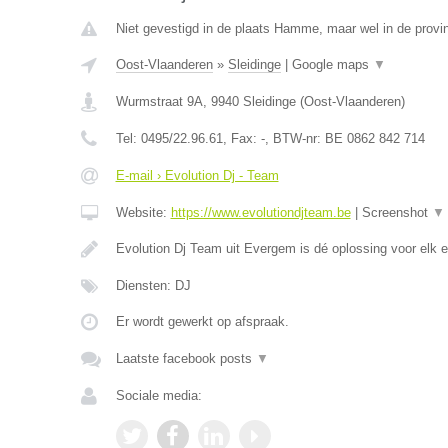
Niet gevestigd in de plaats Hamme, maar wel in de provi
Oost-Vlaanderen
»
Sleidinge
|
Google maps
▼
Wurmstraat 9A
,
9940
Sleidinge
(
Oost-Vlaanderen
)
Tel:
0495/22.96.61
, Fax:
-
, BTW-nr:
BE 0862 842 714
E-mail › Evolution Dj - Team
Website:
https://www.evolutiondjteam.be
|
Screenshot
▼
Evolution Dj Team uit Evergem is dé oplossing voor elk
Diensten: DJ
Er wordt gewerkt op afspraak.
Laatste facebook posts
▼
Sociale media: