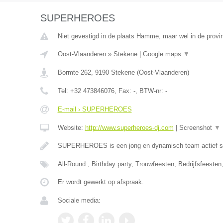
SUPERHEROES
Niet gevestigd in de plaats Hamme, maar wel in de provi
Oost-Vlaanderen
»
Stekene
|
Google maps
▼
Bormte 262
,
9190
Stekene
(
Oost-Vlaanderen
)
Tel:
+32 473846076
, Fax:
-
, BTW-nr:
-
E-mail › SUPERHEROES
Website:
http://www.superheroes-dj.com
|
Screenshot
▼
SUPERHEROES is een jong en dynamisch team actief si
All-Round:, Birthday party, Trouwfeesten, Bedrijfsfeesten
Er wordt gewerkt op afspraak.
Sociale media: