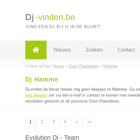
Dj
-vinden.be
VIND EEN DJ BIJ U IN DE BUURT!
Nieuws
Zoeken
Contact
U bent nu hier:
Home
»
Oost-Vlaanderen
»
Hamme
Dj Hamme
Dj-vinden.be bevat helaas nog geen
deejays in Hamme
. Ga n
met deejays
om via één e-mail in contact te komen met meerder
resultaten getoond uit de provincie Oost-Vlaanderen.
1
2
3
4
»
»»
Evolution Dj - Team