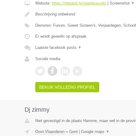
Website:
https://rebrand.ly/viperbrussels
|
Screenshot
▼
Beschrijving onbekend
Diensten: Fuiven, Sweet Sixteen's, Verjaardagen, Schoolf
Er wordt gewerkt op afspraak.
Laatste facebook posts
▼
Sociale media:
BEKIJK VOLLEDIG PROFIEL
Dj zimmy
Niet gevestigd in de plaats Hamme, maar wel in de provi
Oost-Vlaanderen
»
Gent
|
Google maps
▼