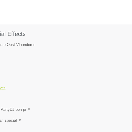
al Effects
ncie Oost-Vlaanderen.
ects
j PartyDJ ben je
▼
ar, special
▼