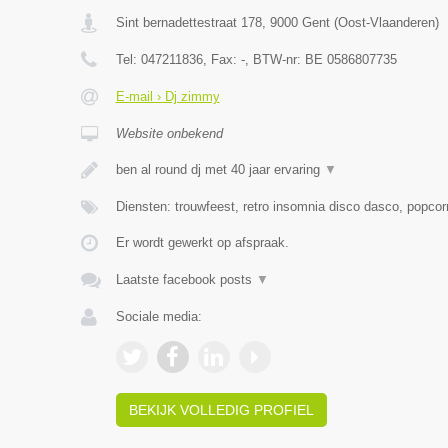
Sint bernadettestraat 178
,
9000
Gent
(
Oost-Vlaanderen
)
Tel:
047211836
, Fax:
-
, BTW-nr:
BE 0586807735
E-mail › Dj zimmy
Website onbekend
ben al round dj met 40 jaar ervaring
▼
Diensten: trouwfeest, retro insomnia disco dasco, popcor
Er wordt gewerkt op afspraak.
Laatste facebook posts
▼
Sociale media:
BEKIJK VOLLEDIG PROFIEL