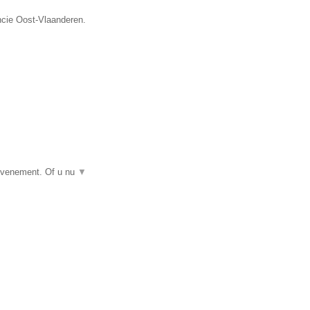
ncie Oost-Vlaanderen.
 evenement. Of u nu
▼