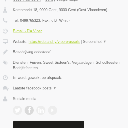
Korenmarkt 18, 9000 Gent
,
9000
Gent
(
Oost-Vlaanderen
)
Tel:
0499765323
, Fax:
-
, BTW-nr:
-
E-mail › D'a Viper
Website:
https://rebrand.ly/viperbrussels
|
Screenshot
▼
Beschrijving onbekend
Diensten: Fuiven, Sweet Sixteen's, Verjaardagen, Schoolfeesten,
Bedrijfsfeesten
Er wordt gewerkt op afspraak.
Laatste facebook posts
▼
Sociale media: