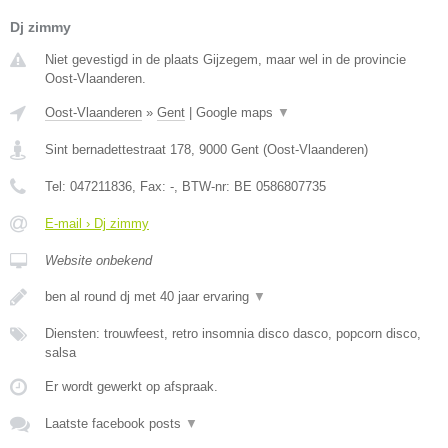
Dj zimmy
Niet gevestigd in de plaats Gijzegem, maar wel in de provincie
Oost-Vlaanderen.
Oost-Vlaanderen
»
Gent
|
Google maps
▼
Sint bernadettestraat 178
,
9000
Gent
(
Oost-Vlaanderen
)
Tel:
047211836
, Fax:
-
, BTW-nr:
BE 0586807735
E-mail › Dj zimmy
Website onbekend
ben al round dj met 40 jaar ervaring
▼
Diensten: trouwfeest, retro insomnia disco dasco, popcorn disco,
salsa
Er wordt gewerkt op afspraak.
Laatste facebook posts
▼