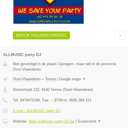
BEKIJK VOLLEDIG PROFIEL
ALLMUSIC party DJ
Niet gevestigd in de plaats Gijzegem, maar wel in de provincie
Oost-Vlaanderen.
Oost-Vlaanderen
»
Temse
|
Google maps
▼
Doornstraat 132
,
9140
Temse
(
Oost-Vlaanderen
)
Tel:
0476470196
, Fax:
-
, BTW-nr:
0645.394.151
E-mail › ALLMUSIC party DJ
Website:
https://allmusic-party-DJ.be
|
Screenshot
▼