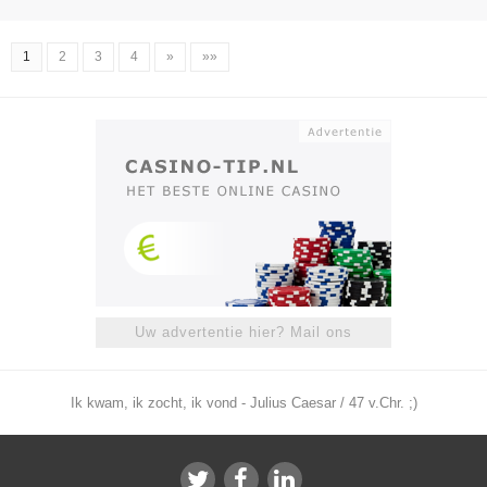
1
2
3
4
»
»»
Uw advertentie hier? Mail ons
Ik kwam, ik zocht, ik vond - Julius Caesar / 47 v.Chr. ;)