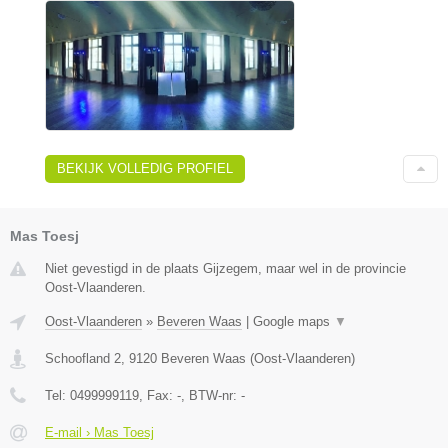
BEKIJK VOLLEDIG PROFIEL
Mas Toesj
Niet gevestigd in de plaats Gijzegem, maar wel in de provincie
Oost-Vlaanderen.
Oost-Vlaanderen
»
Beveren Waas
|
Google maps
▼
Schoofland 2
,
9120
Beveren Waas
(
Oost-Vlaanderen
)
Tel:
0499999119
, Fax:
-
, BTW-nr:
-
E-mail › Mas Toesj