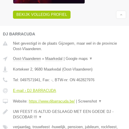
BEKIJK VOLLEDIG PROFIEL
DJ BARRACUDA
Niet gevestigd in de plaats Gijzegem, maar wel in de provincie
Oost-Vlaanderen.
Oost-Vlaanderen
»
Maarkedal
|
Google maps
▼
Kortekeer 2
,
9680
Maarkedal
(
Oost-Vlaanderen
)
Tel:
0497571941
, Fax:
-
, BTW-nr:
ON 462827976
E-mail › DJ BARRACUDA
Website:
https://www.djbarracuda.be/
|
Screenshot
▼
UW FEEST IS ALTIJD GESLAAGD MET EEN GOEDE DJ -
DISCOBAR !!!
▼
verjaardag, trouwfeest -huwelijk, pensioen, jubileum, rockfeest,