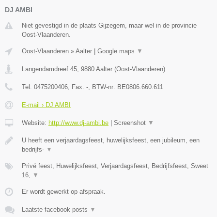
DJ AMBI
Niet gevestigd in de plaats Gijzegem, maar wel in de provincie
Oost-Vlaanderen.
Oost-Vlaanderen
»
Aalter
|
Google maps
▼
Langendamdreef 45
,
9880
Aalter
(
Oost-Vlaanderen
)
Tel:
0475200406
, Fax:
-
, BTW-nr:
BE0806.660.611
E-mail › DJ AMBI
Website:
http://www.dj-ambi.be
|
Screenshot
▼
U heeft een verjaardagsfeest, huwelijksfeest, een jubileum, een
bedrijfs-
▼
Privé feest, Huwelijksfeest, Verjaardagsfeest, Bedrijfsfeest, Sweet
16,
▼
Er wordt gewerkt op afspraak.
Laatste facebook posts
▼