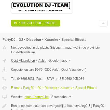
BEKIJK VOLLEDIG PROFIEL
PartyDJ : DJ • Discobar • Karaoke • Special Effects
Niet gevestigd in de plaats Gijzegem, maar wel in de provincie
Oost-Vlaanderen.
Oost-Vlaanderen
»
Aalst
|
Google maps
▼
Capucienenlaan 104/9
,
9300
Aalst
(
Oost-Vlaanderen
)
Tel:
0486963031
, Fax:
-
, BTW-nr:
BE.0760.205.034
E-mail › PartyDJ : DJ • Discobar • Karaoke • Special Effects
Website:
https://partydj.be
|
Screenshot
▼
Ben je op zoek naar een onvergetelijke feestervaring? Bij PartyDJ