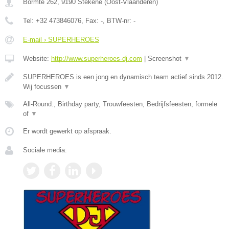
Bormte 262
,
9190
Stekene
(
Oost-Vlaanderen
)
Tel:
+32 473846076
, Fax:
-
, BTW-nr:
-
E-mail › SUPERHEROES
Website:
http://www.superheroes-dj.com
|
Screenshot
▼
SUPERHEROES is een jong en dynamisch team actief sinds 2012.
Wij focussen
▼
All-Round:, Birthday party, Trouwfeesten, Bedrijfsfeesten, formele
of
▼
Er wordt gewerkt op afspraak.
Sociale media: