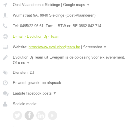
Oost-Vlaanderen
»
Sleidinge
|
Google maps
▼
Wurmstraat 9A
,
9940
Sleidinge
(
Oost-Vlaanderen
)
Tel:
0495/22.96.61
, Fax:
-
, BTW-nr:
BE 0862 842 714
E-mail › Evolution Dj - Team
Website:
https://www.evolutiondjteam.be
|
Screenshot
▼
Evolution Dj Team uit Evergem is dé oplossing voor elk evenement.
Of u nu
▼
Diensten: DJ
Er wordt gewerkt op afspraak.
Laatste facebook posts
▼
Sociale media: