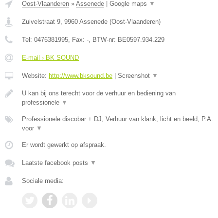
Oost-Vlaanderen
»
Assenede
|
Google maps
▼
Zuivelstraat 9
,
9960
Assenede
(
Oost-Vlaanderen
)
Tel:
0476381995
, Fax:
-
, BTW-nr:
BE0597.934.229
E-mail › BK SOUND
Website:
http://www.bksound.be
|
Screenshot
▼
U kan bij ons terecht voor de verhuur en bediening van
professionele
▼
Professionele discobar + DJ, Verhuur van klank, licht en beeld, P.A.
voor
▼
Er wordt gewerkt op afspraak.
Laatste facebook posts
▼
Sociale media: