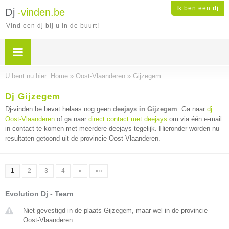
Ik ben een
dj
Dj
-vinden.be
Vind een dj bij u in de buurt!
U bent nu hier:
Home
»
Oost-Vlaanderen
»
Gijzegem
Dj Gijzegem
Dj-vinden.be bevat helaas nog geen
deejays in Gijzegem
. Ga naar
dj
Oost-Vlaanderen
of ga naar
direct contact met deejays
om via één e-mail
in contact te komen met meerdere deejays tegelijk. Hieronder worden nu
resultaten getoond uit de provincie Oost-Vlaanderen.
1
2
3
4
»
»»
Evolution Dj - Team
Niet gevestigd in de plaats Gijzegem, maar wel in de provincie
Oost-Vlaanderen.