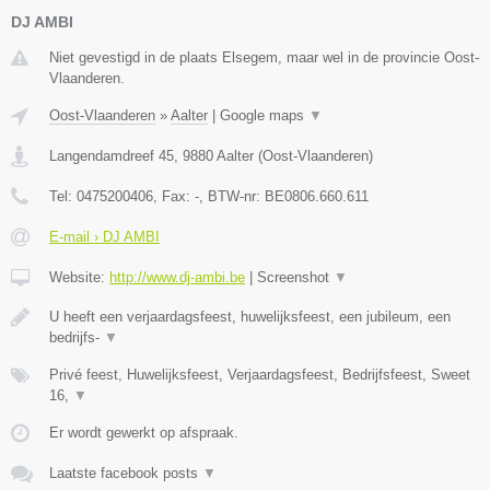
DJ AMBI
Niet gevestigd in de plaats Elsegem, maar wel in de provincie Oost-
Vlaanderen.
Oost-Vlaanderen
»
Aalter
|
Google maps
▼
Langendamdreef 45
,
9880
Aalter
(
Oost-Vlaanderen
)
Tel:
0475200406
, Fax:
-
, BTW-nr:
BE0806.660.611
E-mail › DJ AMBI
Website:
http://www.dj-ambi.be
|
Screenshot
▼
U heeft een verjaardagsfeest, huwelijksfeest, een jubileum, een
bedrijfs-
▼
Privé feest, Huwelijksfeest, Verjaardagsfeest, Bedrijfsfeest, Sweet
16,
▼
Er wordt gewerkt op afspraak.
Laatste facebook posts
▼