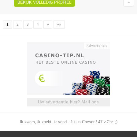
BEKIJK VOLLEDIG PROFIEL
1
2
3
4
»
»»
Uw advertentie hier? Mail ons
Ik kwam, ik zocht, ik vond - Julius Caesar / 47 v.Chr. ;)