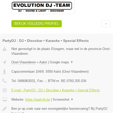
BEKIJK VOLLEDIG PROFIEL
PartyDJ : DJ • Discobar • Karaoke • Special Effects
Niet gevestigd in de plaats Elsegem, maar wel in de provincie Oost-
Vlaanderen.
Oost-Vlaanderen
»
Aalst
|
Google maps
▼
Capucienenlaan 104/9
,
9300
Aalst
(
Oost-Vlaanderen
)
Tel:
0486963031
, Fax:
-
, BTW-nr:
BE.0760.205.034
E-mail › PartyDJ : DJ • Discobar • Karaoke • Special Effects
Website:
https://partydj.be
|
Screenshot
▼
Ben je op zoek naar een onvergetelijke feestervaring? Bij PartyDJ