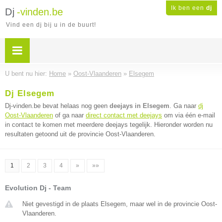
Ik ben een
dj
Dj
-vinden.be
Vind een dj bij u in de buurt!
U bent nu hier:
Home
»
Oost-Vlaanderen
»
Elsegem
Dj Elsegem
Dj-vinden.be bevat helaas nog geen
deejays in Elsegem
. Ga naar
dj
Oost-Vlaanderen
of ga naar
direct contact met deejays
om via één e-mail
in contact te komen met meerdere deejays tegelijk. Hieronder worden nu
resultaten getoond uit de provincie Oost-Vlaanderen.
1
2
3
4
»
»»
Evolution Dj - Team
Niet gevestigd in de plaats Elsegem, maar wel in de provincie Oost-
Vlaanderen.