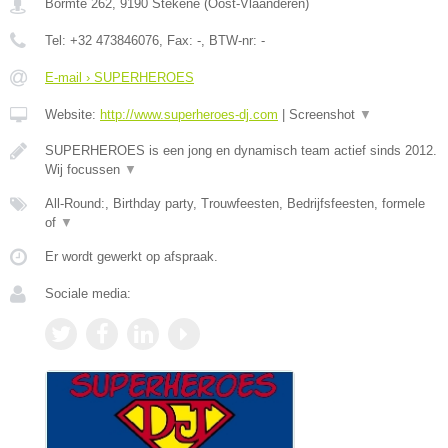
Bormte 262
,
9190
Stekene
(
Oost-Vlaanderen
)
Tel:
+32 473846076
, Fax:
-
, BTW-nr:
-
E-mail › SUPERHEROES
Website:
http://www.superheroes-dj.com
|
Screenshot
▼
SUPERHEROES is een jong en dynamisch team actief sinds 2012.
Wij focussen
▼
All-Round:, Birthday party, Trouwfeesten, Bedrijfsfeesten, formele
of
▼
Er wordt gewerkt op afspraak.
Sociale media: