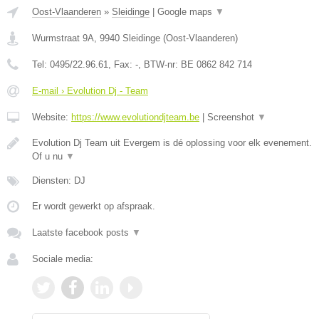
Oost-Vlaanderen
»
Sleidinge
|
Google maps
▼
Wurmstraat 9A
,
9940
Sleidinge
(
Oost-Vlaanderen
)
Tel:
0495/22.96.61
, Fax:
-
, BTW-nr:
BE 0862 842 714
E-mail › Evolution Dj - Team
Website:
https://www.evolutiondjteam.be
|
Screenshot
▼
Evolution Dj Team uit Evergem is dé oplossing voor elk evenement.
Of u nu
▼
Diensten: DJ
Er wordt gewerkt op afspraak.
Laatste facebook posts
▼
Sociale media: