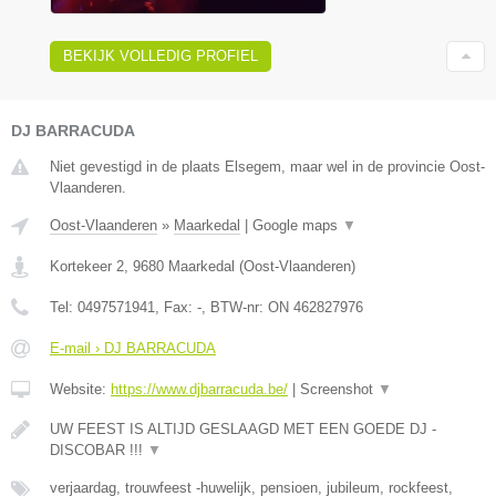
BEKIJK VOLLEDIG PROFIEL
DJ BARRACUDA
Niet gevestigd in de plaats Elsegem, maar wel in de provincie Oost-
Vlaanderen.
Oost-Vlaanderen
»
Maarkedal
|
Google maps
▼
Kortekeer 2
,
9680
Maarkedal
(
Oost-Vlaanderen
)
Tel:
0497571941
, Fax:
-
, BTW-nr:
ON 462827976
E-mail › DJ BARRACUDA
Website:
https://www.djbarracuda.be/
|
Screenshot
▼
UW FEEST IS ALTIJD GESLAAGD MET EEN GOEDE DJ -
DISCOBAR !!!
▼
verjaardag, trouwfeest -huwelijk, pensioen, jubileum, rockfeest,