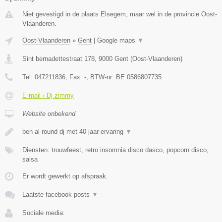
Niet gevestigd in de plaats Elsegem, maar wel in de provincie Oost-
Vlaanderen.
Oost-Vlaanderen
»
Gent
|
Google maps
▼
Sint bernadettestraat 178
,
9000
Gent
(
Oost-Vlaanderen
)
Tel:
047211836
, Fax:
-
, BTW-nr:
BE 0586807735
E-mail › Dj zimmy
Website onbekend
ben al round dj met 40 jaar ervaring
▼
Diensten: trouwfeest, retro insomnia disco dasco, popcorn disco,
salsa
Er wordt gewerkt op afspraak.
Laatste facebook posts
▼
Sociale media: