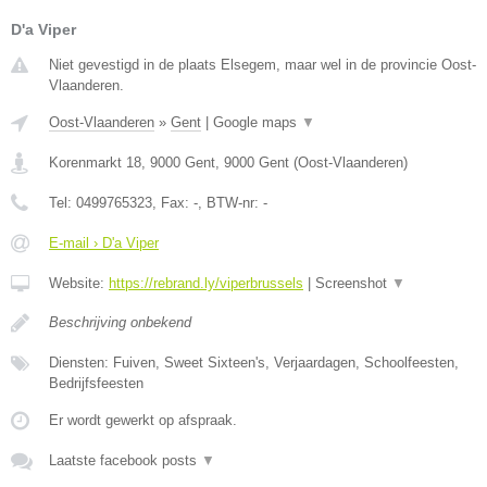
D'a Viper
Niet gevestigd in de plaats Elsegem, maar wel in de provincie Oost-
Vlaanderen.
Oost-Vlaanderen
»
Gent
|
Google maps
▼
Korenmarkt 18, 9000 Gent
,
9000
Gent
(
Oost-Vlaanderen
)
Tel:
0499765323
, Fax:
-
, BTW-nr:
-
E-mail › D'a Viper
Website:
https://rebrand.ly/viperbrussels
|
Screenshot
▼
Beschrijving onbekend
Diensten: Fuiven, Sweet Sixteen's, Verjaardagen, Schoolfeesten,
Bedrijfsfeesten
Er wordt gewerkt op afspraak.
Laatste facebook posts
▼