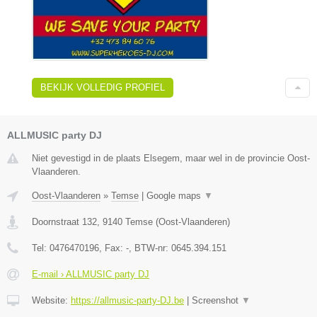
BEKIJK VOLLEDIG PROFIEL
ALLMUSIC party DJ
Niet gevestigd in de plaats Elsegem, maar wel in de provincie Oost-
Vlaanderen.
Oost-Vlaanderen
»
Temse
|
Google maps
▼
Doornstraat 132
,
9140
Temse
(
Oost-Vlaanderen
)
Tel:
0476470196
, Fax:
-
, BTW-nr:
0645.394.151
E-mail › ALLMUSIC party DJ
Website:
https://allmusic-party-DJ.be
|
Screenshot
▼