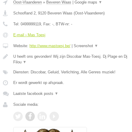
Oost-Vlaanderen
»
Beveren Waas
|
Google maps
▼
Schoofland 2
,
9120
Beveren Waas
(
Oost-Vlaanderen
)
Tel:
0499999119
, Fax:
-
, BTW-nr:
-
E-mail › Mas Toesj
Website:
http://www.mastoesj.be/
|
Screenshot
▼
U heeft ons gevonden! Wij zijn Discobar Mas-Toesj. Dj Plage en Dj
Filou
▼
Diensten: Discobar, Geluid, Verlichting, Alle Genres muziek!
Er wordt gewerkt op afspraak.
Laatste facebook posts
▼
Sociale media: