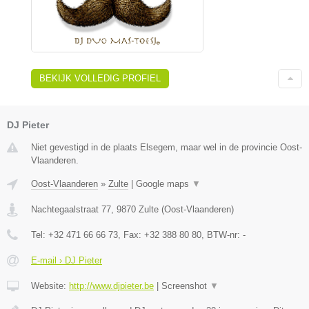
BEKIJK VOLLEDIG PROFIEL
DJ Pieter
Niet gevestigd in de plaats Elsegem, maar wel in de provincie Oost-
Vlaanderen.
Oost-Vlaanderen
»
Zulte
|
Google maps
▼
Nachtegaalstraat 77
,
9870
Zulte
(
Oost-Vlaanderen
)
Tel:
+32 471 66 66 73
, Fax:
+32 388 80 80
, BTW-nr:
-
E-mail › DJ Pieter
Website:
http://www.djpieter.be
|
Screenshot
▼