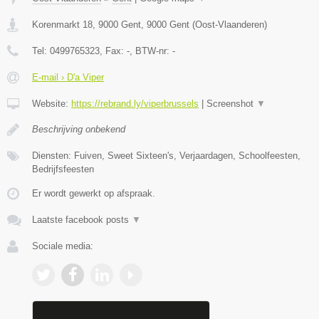
Korenmarkt 18, 9000 Gent
,
9000
Gent
(
Oost-Vlaanderen
)
Tel:
0499765323
, Fax:
-
, BTW-nr:
-
E-mail › D'a Viper
Website:
https://rebrand.ly/viperbrussels
|
Screenshot
▼
Beschrijving onbekend
Diensten: Fuiven, Sweet Sixteen's, Verjaardagen, Schoolfeesten,
Bedrijfsfeesten
Er wordt gewerkt op afspraak.
Laatste facebook posts
▼
Sociale media: