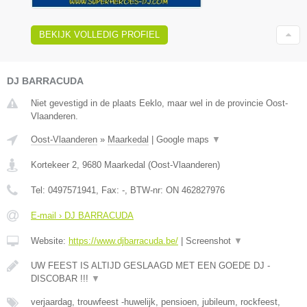
BEKIJK VOLLEDIG PROFIEL
DJ BARRACUDA
Niet gevestigd in de plaats Eeklo, maar wel in de provincie Oost-
Vlaanderen.
Oost-Vlaanderen
»
Maarkedal
|
Google maps
▼
Kortekeer 2
,
9680
Maarkedal
(
Oost-Vlaanderen
)
Tel:
0497571941
, Fax:
-
, BTW-nr:
ON 462827976
E-mail › DJ BARRACUDA
Website:
https://www.djbarracuda.be/
|
Screenshot
▼
UW FEEST IS ALTIJD GESLAAGD MET EEN GOEDE DJ -
DISCOBAR !!!
▼
verjaardag, trouwfeest -huwelijk, pensioen, jubileum, rockfeest,