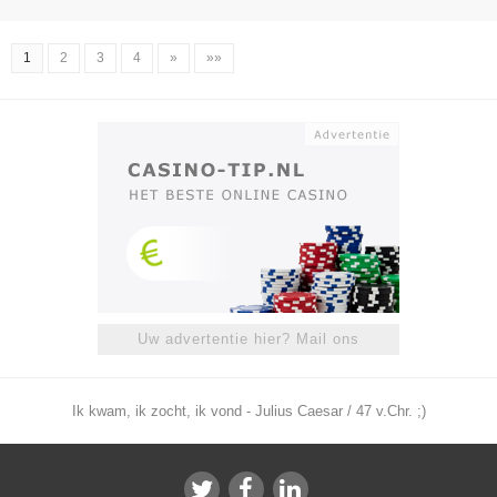
1
2
3
4
»
»»
Uw advertentie hier? Mail ons
Ik kwam, ik zocht, ik vond - Julius Caesar / 47 v.Chr. ;)