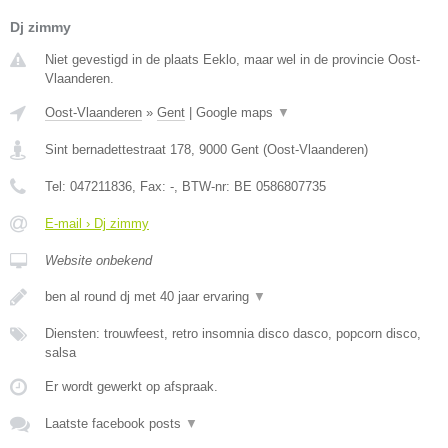
Dj zimmy
Niet gevestigd in de plaats Eeklo, maar wel in de provincie Oost-
Vlaanderen.
Oost-Vlaanderen
»
Gent
|
Google maps
▼
Sint bernadettestraat 178
,
9000
Gent
(
Oost-Vlaanderen
)
Tel:
047211836
, Fax:
-
, BTW-nr:
BE 0586807735
E-mail › Dj zimmy
Website onbekend
ben al round dj met 40 jaar ervaring
▼
Diensten: trouwfeest, retro insomnia disco dasco, popcorn disco,
salsa
Er wordt gewerkt op afspraak.
Laatste facebook posts
▼