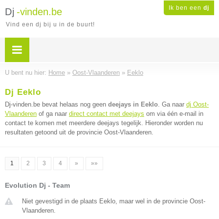
Ik ben een
dj
Dj
-vinden.be
Vind een dj bij u in de buurt!
U bent nu hier:
Home
»
Oost-Vlaanderen
»
Eeklo
Dj Eeklo
Dj-vinden.be bevat helaas nog geen
deejays in Eeklo
. Ga naar
dj Oost-
Vlaanderen
of ga naar
direct contact met deejays
om via één e-mail in
contact te komen met meerdere deejays tegelijk. Hieronder worden nu
resultaten getoond uit de provincie Oost-Vlaanderen.
1
2
3
4
»
»»
Evolution Dj - Team
Niet gevestigd in de plaats Eeklo, maar wel in de provincie Oost-
Vlaanderen.