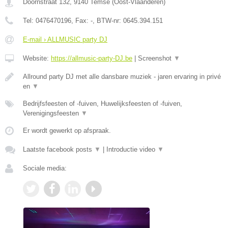
Doornstraat 132
,
9140
Temse
(
Oost-Vlaanderen
)
Tel:
0476470196
, Fax:
-
, BTW-nr:
0645.394.151
E-mail › ALLMUSIC party DJ
Website:
https://allmusic-party-DJ.be
|
Screenshot
▼
Allround party DJ met alle dansbare muziek - jaren ervaring in privé
en
▼
Bedrijfsfeesten of -fuiven, Huwelijksfeesten of -fuiven,
Verenigingsfeesten
▼
Er wordt gewerkt op afspraak.
Laatste facebook posts
▼
|
Introductie video
▼
Sociale media: