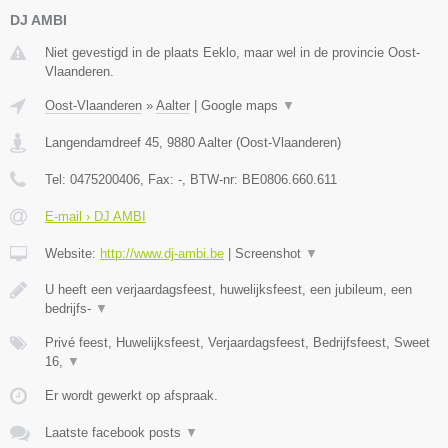
DJ AMBI
Niet gevestigd in de plaats Eeklo, maar wel in de provincie Oost-
Vlaanderen.
Oost-Vlaanderen
»
Aalter
|
Google maps
▼
Langendamdreef 45
,
9880
Aalter
(
Oost-Vlaanderen
)
Tel:
0475200406
, Fax:
-
, BTW-nr:
BE0806.660.611
E-mail › DJ AMBI
Website:
http://www.dj-ambi.be
|
Screenshot
▼
U heeft een verjaardagsfeest, huwelijksfeest, een jubileum, een
bedrijfs-
▼
Privé feest, Huwelijksfeest, Verjaardagsfeest, Bedrijfsfeest, Sweet
16,
▼
Er wordt gewerkt op afspraak.
Laatste facebook posts
▼