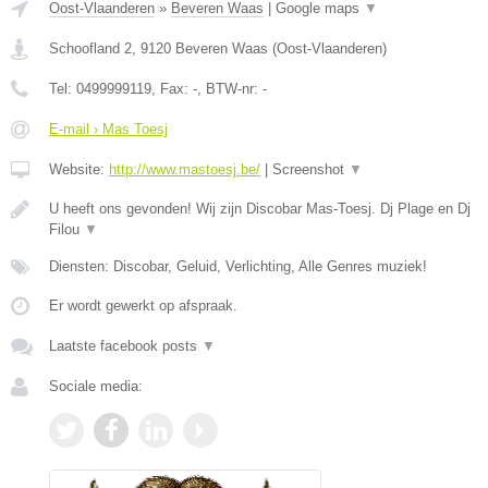
Oost-Vlaanderen
»
Beveren Waas
|
Google maps
▼
Schoofland 2
,
9120
Beveren Waas
(
Oost-Vlaanderen
)
Tel:
0499999119
, Fax:
-
, BTW-nr:
-
E-mail › Mas Toesj
Website:
http://www.mastoesj.be/
|
Screenshot
▼
U heeft ons gevonden! Wij zijn Discobar Mas-Toesj. Dj Plage en Dj
Filou
▼
Diensten: Discobar, Geluid, Verlichting, Alle Genres muziek!
Er wordt gewerkt op afspraak.
Laatste facebook posts
▼
Sociale media: