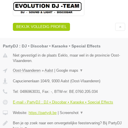
BEKIJK VOLLEDIG PROFIEL
PartyDJ : DJ • Discobar • Karaoke • Special Effects
Niet gevestigd in de plaats Eeklo, maar wel in de provincie Oost-
Vlaanderen.
Oost-Vlaanderen
»
Aalst
|
Google maps
▼
Capucienenlaan 104/9
,
9300
Aalst
(
Oost-Vlaanderen
)
Tel:
0486963031
, Fax:
-
, BTW-nr:
BE.0760.205.034
E-mail › PartyDJ : DJ • Discobar • Karaoke • Special Effects
Website:
https://partydj.be
|
Screenshot
▼
Ben je op zoek naar een onvergetelijke feestervaring? Bij PartyDJ