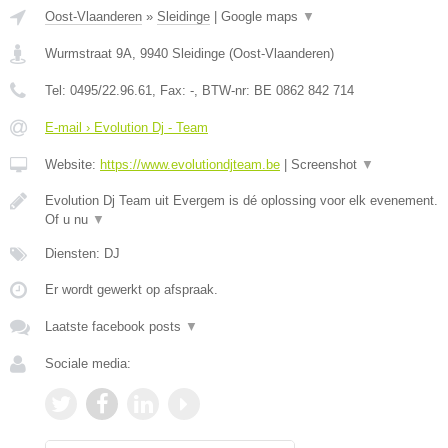
Oost-Vlaanderen
»
Sleidinge
|
Google maps
▼
Wurmstraat 9A
,
9940
Sleidinge
(
Oost-Vlaanderen
)
Tel:
0495/22.96.61
, Fax:
-
, BTW-nr:
BE 0862 842 714
E-mail › Evolution Dj - Team
Website:
https://www.evolutiondjteam.be
|
Screenshot
▼
Evolution Dj Team uit Evergem is dé oplossing voor elk evenement.
Of u nu
▼
Diensten: DJ
Er wordt gewerkt op afspraak.
Laatste facebook posts
▼
Sociale media: