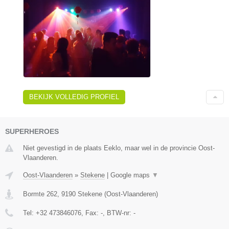
BEKIJK VOLLEDIG PROFIEL
SUPERHEROES
Niet gevestigd in de plaats Eeklo, maar wel in de provincie Oost-
Vlaanderen.
Oost-Vlaanderen
»
Stekene
|
Google maps
▼
Bormte 262
,
9190
Stekene
(
Oost-Vlaanderen
)
Tel:
+32 473846076
, Fax:
-
, BTW-nr:
-