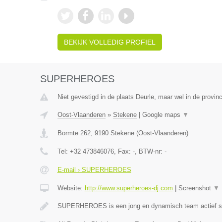
BEKIJK VOLLEDIG PROFIEL
SUPERHEROES
Niet gevestigd in de plaats Deurle, maar wel in de provin
Oost-Vlaanderen
»
Stekene
|
Google maps
▼
Bormte 262
,
9190
Stekene
(
Oost-Vlaanderen
)
Tel:
+32 473846076
, Fax:
-
, BTW-nr:
-
E-mail › SUPERHEROES
Website:
http://www.superheroes-dj.com
|
Screenshot
▼
SUPERHEROES is een jong en dynamisch team actief si