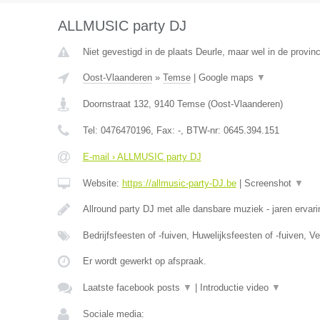
ALLMUSIC party DJ
Niet gevestigd in de plaats Deurle, maar wel in de provin
Oost-Vlaanderen
»
Temse
|
Google maps
▼
Doornstraat 132
,
9140
Temse
(
Oost-Vlaanderen
)
Tel:
0476470196
, Fax:
-
, BTW-nr:
0645.394.151
E-mail › ALLMUSIC party DJ
Website:
https://allmusic-party-DJ.be
|
Screenshot
▼
Allround party DJ met alle dansbare muziek - jaren ervari
Bedrijfsfeesten of -fuiven, Huwelijksfeesten of -fuiven, 
Er wordt gewerkt op afspraak.
Laatste facebook posts
▼
|
Introductie video
▼
Sociale media: