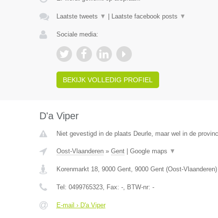
Laatste tweets
▼
|
Laatste facebook posts
▼
Sociale media:
BEKIJK VOLLEDIG PROFIEL
D'a Viper
Niet gevestigd in de plaats Deurle, maar wel in de provin
Oost-Vlaanderen
»
Gent
|
Google maps
▼
Korenmarkt 18, 9000 Gent
,
9000
Gent
(
Oost-Vlaanderen
)
Tel:
0499765323
, Fax:
-
, BTW-nr:
-
E-mail › D'a Viper