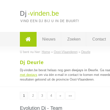
Dj
-vinden.be
VIND EEN DJ BIJ U IN DE BUURT!
Nieuws
Zoeken
Contact
U bent nu hier:
Home
»
Oost-Vlaanderen
»
Deurle
Dj Deurle
Dj-vinden.be bevat helaas nog geen
deejays in Deurle
. Ga na
met deejays
om via één e-mail in contact te komen met meerder
resultaten getoond uit de provincie Oost-Vlaanderen.
1
2
3
4
»
»»
Evolution Dj - Team