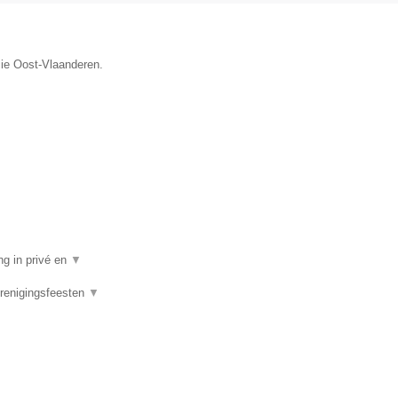
cie Oost-Vlaanderen.
ng in privé en
▼
Verenigingsfeesten
▼