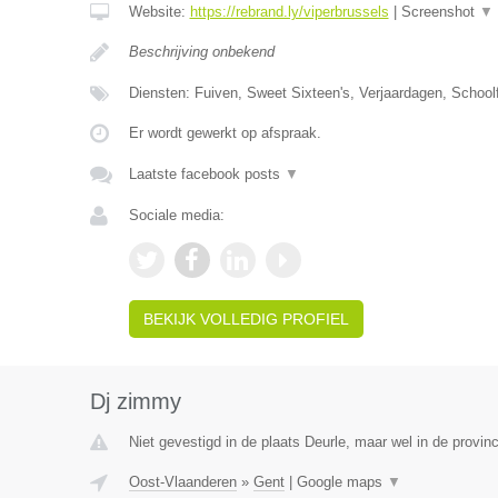
Website:
https://rebrand.ly/viperbrussels
|
Screenshot
▼
Beschrijving onbekend
Diensten: Fuiven, Sweet Sixteen's, Verjaardagen, Schoolf
Er wordt gewerkt op afspraak.
Laatste facebook posts
▼
Sociale media:
BEKIJK VOLLEDIG PROFIEL
Dj zimmy
Niet gevestigd in de plaats Deurle, maar wel in de provin
Oost-Vlaanderen
»
Gent
|
Google maps
▼