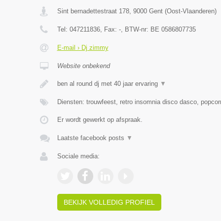
Sint bernadettestraat 178
,
9000
Gent
(
Oost-Vlaanderen
)
Tel:
047211836
, Fax:
-
, BTW-nr:
BE 0586807735
E-mail › Dj zimmy
Website onbekend
ben al round dj met 40 jaar ervaring
▼
Diensten: trouwfeest, retro insomnia disco dasco, popcor
Er wordt gewerkt op afspraak.
Laatste facebook posts
▼
Sociale media:
BEKIJK VOLLEDIG PROFIEL