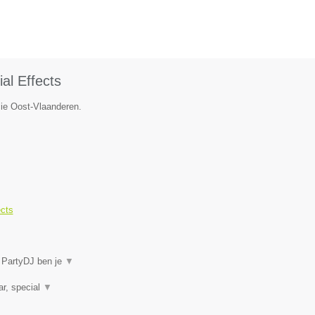
al Effects
cie Oost-Vlaanderen.
ects
j PartyDJ ben je
▼
ar, special
▼