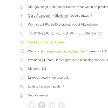
Niet gevestigd in de plaats Deurle, maar wel in de provin
Oost-Vlaanderen
»
Sleidinge
|
Google maps
▼
Wurmstraat 9A
,
9940
Sleidinge
(
Oost-Vlaanderen
)
Tel:
0495/22.96.61
, Fax:
-
, BTW-nr:
BE 0862 842 714
E-mail › Evolution Dj - Team
Website:
https://www.evolutiondjteam.be
|
Screenshot
▼
Evolution Dj Team uit Evergem is dé oplossing voor elk
Diensten: DJ
Er wordt gewerkt op afspraak.
Laatste facebook posts
▼
Sociale media: