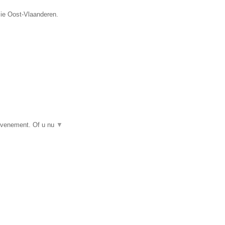
cie Oost-Vlaanderen.
 evenement. Of u nu
▼