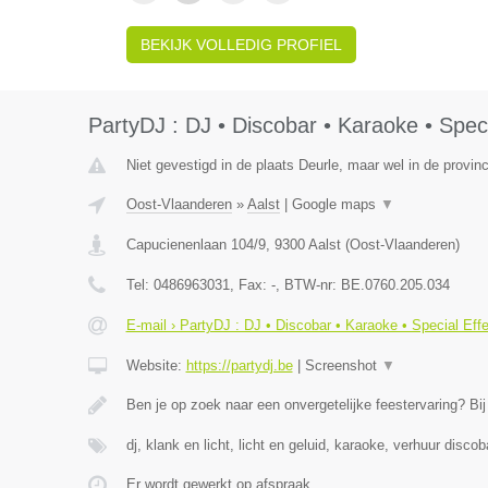
BEKIJK VOLLEDIG PROFIEL
PartyDJ : DJ • Discobar • Karaoke • Speci
Niet gevestigd in de plaats Deurle, maar wel in de provin
Oost-Vlaanderen
»
Aalst
|
Google maps
▼
Capucienenlaan 104/9
,
9300
Aalst
(
Oost-Vlaanderen
)
Tel:
0486963031
, Fax:
-
, BTW-nr:
BE.0760.205.034
E-mail › PartyDJ : DJ • Discobar • Karaoke • Special Eff
Website:
https://partydj.be
|
Screenshot
▼
Ben je op zoek naar een onvergetelijke feestervaring? Bi
dj, klank en licht, licht en geluid, karaoke, verhuur discob
Er wordt gewerkt op afspraak.