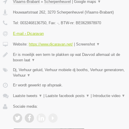
Vlaams-Brabant
»
Scherpenheuvel
|
Google maps
▼
Houwaartstraat 262
,
3270
Scherpenheuvel
(
Vlaams-Brabant
)
Tel:
0032468136750
, Fax:
-
, BTW-nr:
BE0629978970
E-mail › Djcaravan
Website:
https://www.djcaravan.net/
|
Screenshot
▼
Er is moeilijk een term te plakken op wat Davvod allemaal uit de
boxen laat
▼
Dj, Verhuur geluid, Verhuur mobiele dj booths, Verhuur generatoren,
Verhuur
▼
Er wordt gewerkt op afspraak.
Laatste tweets
▼
|
Laatste facebook posts
▼
|
Introductie video
▼
Sociale media: