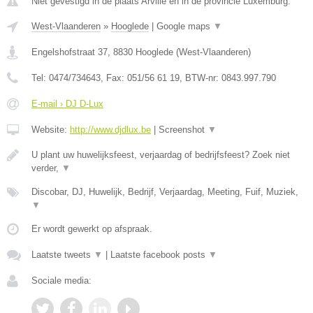
Niet gevestigd in de plaats Arville en in de provincie Luxemburg.
West-Vlaanderen
»
Hooglede
|
Google maps
▼
Engelshofstraat 37
,
8830
Hooglede
(
West-Vlaanderen
)
Tel:
0474/734643
, Fax:
051/56 61 19
, BTW-nr:
0843.997.790
E-mail › DJ D-Lux
Website:
http://www.djdlux.be
|
Screenshot
▼
U plant uw huwelijksfeest, verjaardag of bedrijfsfeest? Zoek niet
verder,
▼
Discobar, DJ, Huwelijk, Bedrijf, Verjaardag, Meeting, Fuif, Muziek,
▼
Er wordt gewerkt op afspraak.
Laatste tweets
▼
|
Laatste facebook posts
▼
Sociale media: