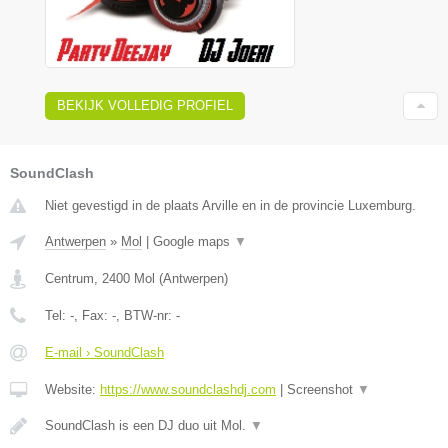
BEKIJK VOLLEDIG PROFIEL
SoundClash
Niet gevestigd in de plaats Arville en in de provincie Luxemburg.
Antwerpen
»
Mol
|
Google maps
▼
Centrum
,
2400
Mol
(
Antwerpen
)
Tel:
-
, Fax:
-
, BTW-nr:
-
E-mail › SoundClash
Website:
https://www.soundclashdj.com
|
Screenshot
▼
SoundClash is een DJ duo uit Mol.
▼