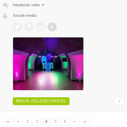
Introductie video
▼
Sociale media:
BEKIJK VOLLEDIG PROFIEL
««
«
2
3
4
5
6
»
»»