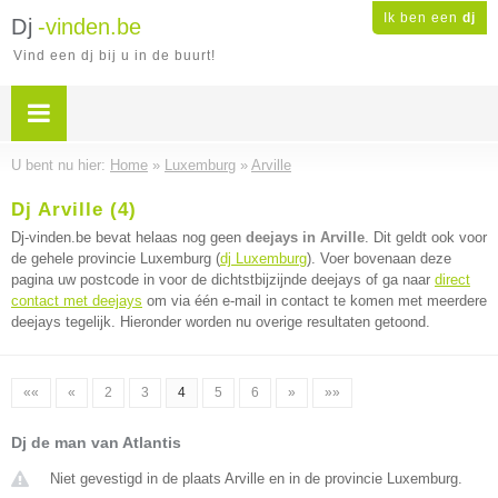
Ik ben een
dj
Dj
-vinden.be
Vind een dj bij u in de buurt!
U bent nu hier:
Home
»
Luxemburg
»
Arville
Dj Arville (4)
Dj-vinden.be bevat helaas nog geen
deejays in Arville
. Dit geldt ook voor
de gehele provincie Luxemburg (
dj Luxemburg
). Voer bovenaan deze
pagina uw postcode in voor de dichtstbijzijnde deejays of ga naar
direct
contact met deejays
om via één e-mail in contact te komen met meerdere
deejays tegelijk. Hieronder worden nu overige resultaten getoond.
««
«
2
3
4
5
6
»
»»
Dj de man van Atlantis
Niet gevestigd in de plaats Arville en in de provincie Luxemburg.