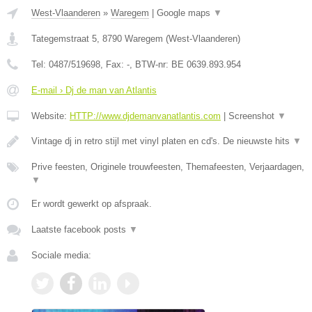
West-Vlaanderen
»
Waregem
|
Google maps
▼
Tategemstraat 5
,
8790
Waregem
(
West-Vlaanderen
)
Tel:
0487/519698
, Fax:
-
, BTW-nr:
BE 0639.893.954
E-mail › Dj de man van Atlantis
Website:
HTTP://www.djdemanvanatlantis.com
|
Screenshot
▼
Vintage dj in retro stijl met vinyl platen en cd's. De nieuwste hits
▼
Prive feesten, Originele trouwfeesten, Themafeesten, Verjaardagen,
▼
Er wordt gewerkt op afspraak.
Laatste facebook posts
▼
Sociale media: