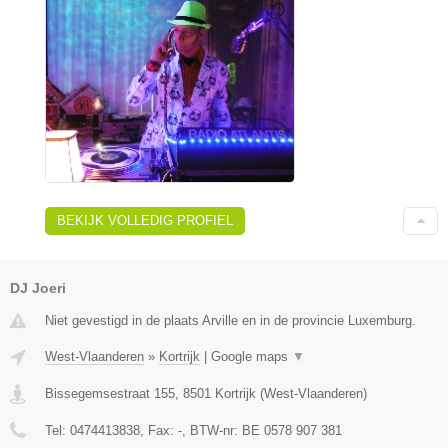
BEKIJK VOLLEDIG PROFIEL
DJ Joeri
Niet gevestigd in de plaats Arville en in de provincie Luxemburg.
West-Vlaanderen
»
Kortrijk
|
Google maps
▼
Bissegemsestraat 155
,
8501
Kortrijk
(
West-Vlaanderen
)
Tel:
0474413838
, Fax:
-
, BTW-nr:
BE 0578 907 381