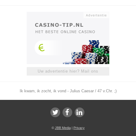
Uw advertentie hier? Mail ons
Ik kwam, ik zocht, ik vond - Julius Caesar / 47 v.Chr. ;)
©
JBB Media
|
Privacy