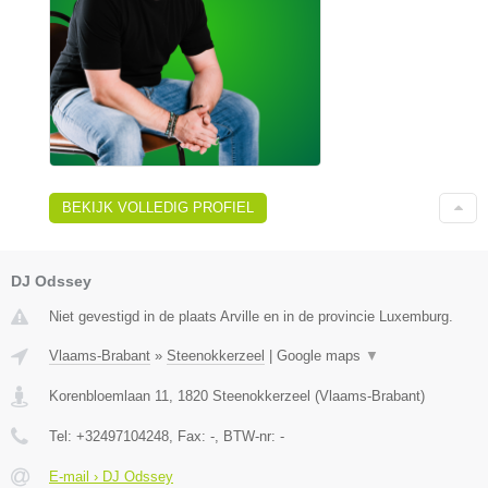
BEKIJK VOLLEDIG PROFIEL
DJ Odssey
Niet gevestigd in de plaats Arville en in de provincie Luxemburg.
Vlaams-Brabant
»
Steenokkerzeel
|
Google maps
▼
Korenbloemlaan 11
,
1820
Steenokkerzeel
(
Vlaams-Brabant
)
Tel:
+32497104248
, Fax:
-
, BTW-nr:
-
E-mail › DJ Odssey