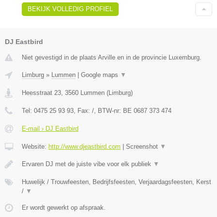
BEKIJK VOLLEDIG PROFIEL
DJ Eastbird
Niet gevestigd in de plaats Arville en in de provincie Luxemburg.
Limburg
»
Lummen
|
Google maps
▼
Heesstraat 23
,
3560
Lummen
(
Limburg
)
Tel:
0475 25 93 93
, Fax:
/
, BTW-nr:
BE 0687 373 474
E-mail › DJ Eastbird
Website:
http://www.djeastbird.com
|
Screenshot
▼
Ervaren DJ met de juiste vibe voor elk publiek
▼
Huwelijk / Trouwfeesten, Bedrijfsfeesten, Verjaardagsfeesten, Kerst
/
▼
Er wordt gewerkt op afspraak.