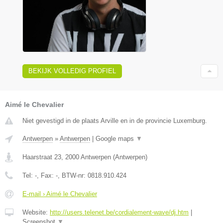
BEKIJK VOLLEDIG PROFIEL
Aimé le Chevalier
Niet gevestigd in de plaats Arville en in de provincie Luxemburg.
Antwerpen
»
Antwerpen
|
Google maps
▼
Haarstraat 23
,
2000
Antwerpen
(
Antwerpen
)
Tel:
-
, Fax:
-
, BTW-nr:
0818.910.424
E-mail › Aimé le Chevalier
Website:
http://users.telenet.be/cordialement-wave/dj.htm
|
Screenshot
▼