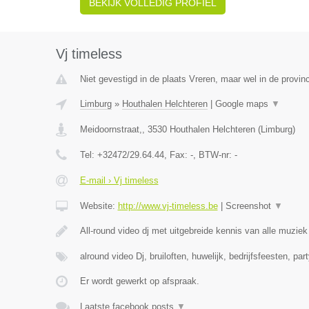
BEKIJK VOLLEDIG PROFIEL
Vj timeless
Niet gevestigd in de plaats Vreren, maar wel in de provin
Limburg
»
Houthalen Helchteren
|
Google maps
▼
Meidoornstraat,
,
3530
Houthalen Helchteren
(
Limburg
)
Tel:
+32472/29.64.44
, Fax:
-
, BTW-nr:
-
E-mail › Vj timeless
Website:
http://www.vj-timeless.be
|
Screenshot
▼
All-round video dj met uitgebreide kennis van alle muzie
alround video Dj, bruiloften, huwelijk, bedrijfsfeesten, par
Er wordt gewerkt op afspraak.
Laatste facebook posts
▼