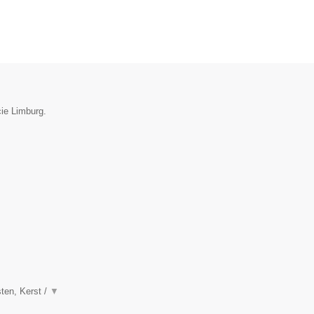
cie Limburg.
sten, Kerst /
▼