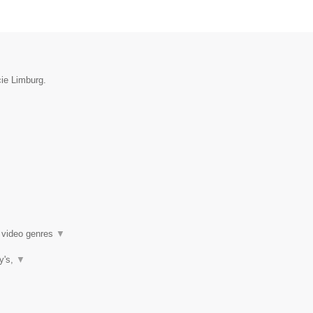
cie Limburg.
k video genres
▼
ty's,
▼