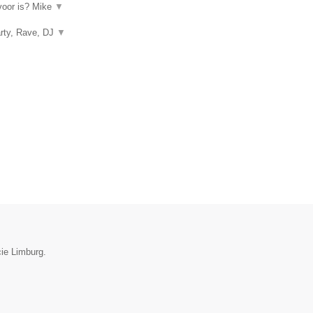
rvoor is? Mike
▼
arty, Rave, DJ
▼
cie Limburg.