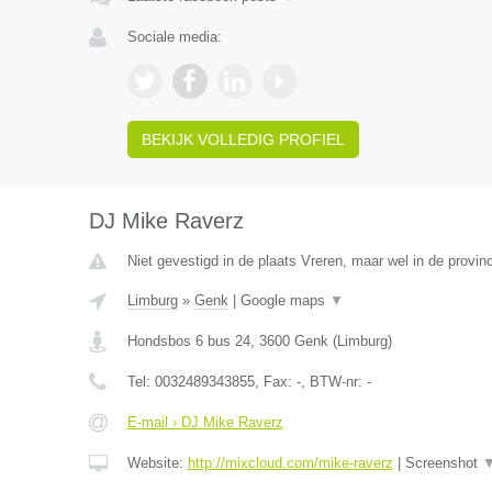
Sociale media:
BEKIJK VOLLEDIG PROFIEL
DJ Mike Raverz
Niet gevestigd in de plaats Vreren, maar wel in de provin
Limburg
»
Genk
|
Google maps
▼
Hondsbos 6 bus 24
,
3600
Genk
(
Limburg
)
Tel:
0032489343855
, Fax:
-
, BTW-nr:
-
E-mail › DJ Mike Raverz
Website:
http://mixcloud.com/mike-raverz
|
Screenshot