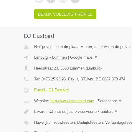
BEKIJK VOLLEDIG PROFIEL
DJ Eastbird
Niet gevestigd in de plaats Vreren, maar wel in de provin
Limburg
»
Lummen
|
Google maps
▼
Heesstraat 23
,
3560
Lummen
(
Limburg
)
Tel:
0475 25 93 93
, Fax:
/
, BTW-nr:
BE 0687 373 474
E-mail › DJ Eastbird
Website:
http://www.djeastbird.com
|
Screenshot
▼
Ervaren DJ met de juiste vibe voor elk publiek
▼
Huwelijk / Trouwfeesten, Bedrijfsfeesten, Verjaardagsfee