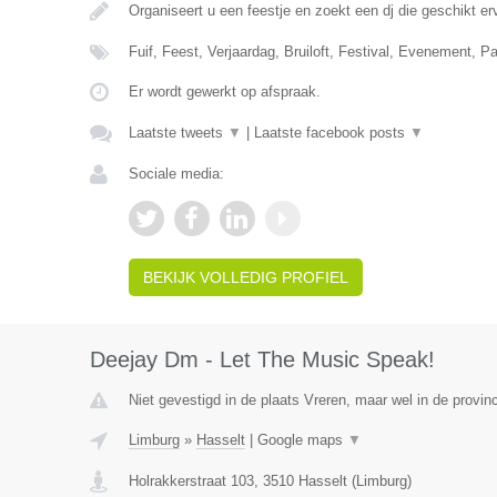
Organiseert u een feestje en zoekt een dj die geschikt e
Fuif, Feest, Verjaardag, Bruiloft, Festival, Evenement, P
Er wordt gewerkt op afspraak.
Laatste tweets
▼
|
Laatste facebook posts
▼
Sociale media:
BEKIJK VOLLEDIG PROFIEL
Deejay Dm - Let The Music Speak!
Niet gevestigd in de plaats Vreren, maar wel in de provin
Limburg
»
Hasselt
|
Google maps
▼
Holrakkerstraat 103
,
3510
Hasselt
(
Limburg
)