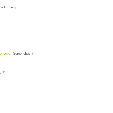
cie Limburg.
el-cops
|
Screenshot
▼
a,
▼