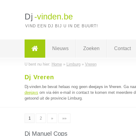
Dj
-vinden.be
VIND EEN DJ BIJ U IN DE BUURT!
Nieuws
Zoeken
Contact
U bent nu hier:
Home
»
Limburg
»
Vreren
Dj Vreren
Dj-vinden.be bevat helaas nog geen
deejays in Vreren
. Ga na
deejays
om via één e-mail in contact te komen met meerdere dee
getoond uit de provincie Limburg.
1
2
»
»»
Dj Manuel Cops