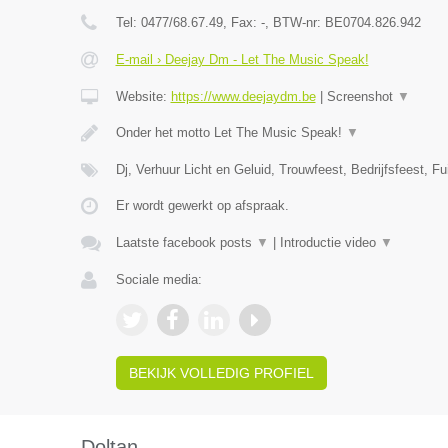
Tel:
0477/68.67.49
, Fax:
-
, BTW-nr:
BE0704.826.942
E-mail › Deejay Dm - Let The Music Speak!
Website:
https://www.deejaydm.be
|
Screenshot
▼
Onder het motto Let The Music Speak!
▼
Dj, Verhuur Licht en Geluid, Trouwfeest, Bedrijfsfeest, Fu
Er wordt gewerkt op afspraak.
Laatste facebook posts
▼
|
Introductie video
▼
Sociale media:
BEKIJK VOLLEDIG PROFIEL
Doltan