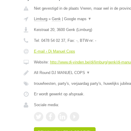
Niet gevestigd in de plaats Vreren, maar wel in de provin
Limburg
»
Genk
|
Google maps
▼
Keistraat 20
,
3600
Genk
(
Limburg
)
Tel:
0478 54 02 37
, Fax:
-
, BTW-nr:
-
E-mail › Dj Manuel Cops
Website:
http://www.dj-vinden.be/dj/limburg/genk/dj-manu
All Round DJ MANUEL COPS
▼
trouwfeesten, party's, verjaardag party's, huwelijks jubile
Er wordt gewerkt op afspraak.
Sociale media: