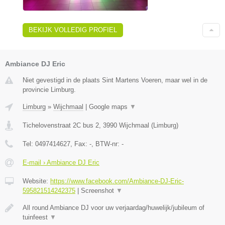
BEKIJK VOLLEDIG PROFIEL
Ambiance DJ Eric
Niet gevestigd in de plaats Sint Martens Voeren, maar wel in de
provincie Limburg.
Limburg
»
Wijchmaal
|
Google maps
▼
Tichelovenstraat 2C bus 2
,
3990
Wijchmaal
(
Limburg
)
Tel:
0497414627
, Fax:
-
, BTW-nr:
-
E-mail › Ambiance DJ Eric
Website:
https://www.facebook.com/Ambiance-DJ-Eric-
595821514242375
|
Screenshot
▼
All round Ambiance DJ voor uw verjaardag/huwelijk/jubileum of
tuinfeest
▼