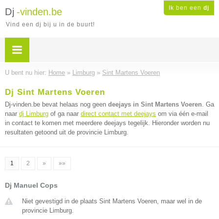
Ik ben een
dj
Dj
-vinden.be
Vind een dj bij u in de buurt!
U bent nu hier:
Home
»
Limburg
»
Sint Martens Voeren
Dj Sint Martens Voeren
Dj-vinden.be bevat helaas nog geen
deejays in Sint Martens Voeren
. Ga
naar
dj Limburg
of ga naar
direct contact met deejays
om via één e-mail
in contact te komen met meerdere deejays tegelijk. Hieronder worden nu
resultaten getoond uit de provincie Limburg.
1
2
»
»»
Dj Manuel Cops
Niet gevestigd in de plaats Sint Martens Voeren, maar wel in de
provincie Limburg.