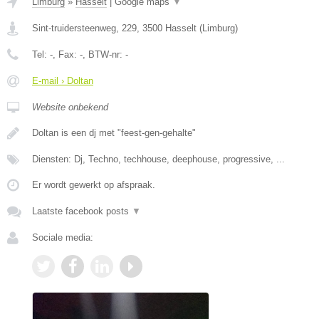
Limburg
»
Hasselt
|
Google maps
▼
Sint-truidersteenweg, 229
,
3500
Hasselt
(
Limburg
)
Tel:
-
, Fax:
-
, BTW-nr:
-
E-mail › Doltan
Website onbekend
Doltan is een dj met "feest-gen-gehalte"
Diensten: Dj, Techno, techhouse, deephouse, progressive, ...
Er wordt gewerkt op afspraak.
Laatste facebook posts
▼
Sociale media: