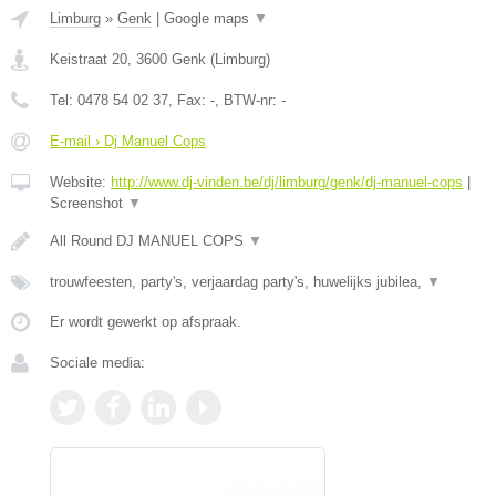
Limburg
»
Genk
|
Google maps
▼
Keistraat 20
,
3600
Genk
(
Limburg
)
Tel:
0478 54 02 37
, Fax:
-
, BTW-nr:
-
E-mail › Dj Manuel Cops
Website:
http://www.dj-vinden.be/dj/limburg/genk/dj-manuel-cops
|
Screenshot
▼
All Round DJ MANUEL COPS
▼
trouwfeesten, party's, verjaardag party's, huwelijks jubilea,
▼
Er wordt gewerkt op afspraak.
Sociale media: