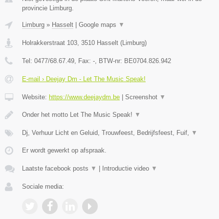
provincie Limburg.
Limburg
»
Hasselt
|
Google maps
▼
Holrakkerstraat 103
,
3510
Hasselt
(
Limburg
)
Tel:
0477/68.67.49
, Fax:
-
, BTW-nr:
BE0704.826.942
E-mail › Deejay Dm - Let The Music Speak!
Website:
https://www.deejaydm.be
|
Screenshot
▼
Onder het motto Let The Music Speak!
▼
Dj, Verhuur Licht en Geluid, Trouwfeest, Bedrijfsfeest, Fuif,
▼
Er wordt gewerkt op afspraak.
Laatste facebook posts
▼
|
Introductie video
▼
Sociale media: