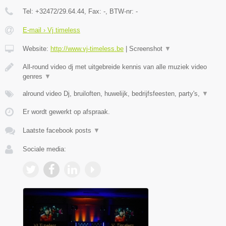
Tel:
+32472/29.64.44
, Fax:
-
, BTW-nr:
-
E-mail › Vj timeless
Website:
http://www.vj-timeless.be
|
Screenshot
▼
All-round video dj met uitgebreide kennis van alle muziek video
genres
▼
alround video Dj, bruiloften, huwelijk, bedrijfsfeesten, party's,
▼
Er wordt gewerkt op afspraak.
Laatste facebook posts
▼
Sociale media: