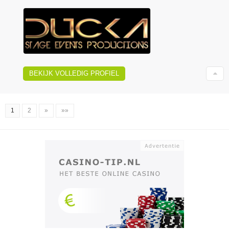
BEKIJK VOLLEDIG PROFIEL
1
2
»
»»