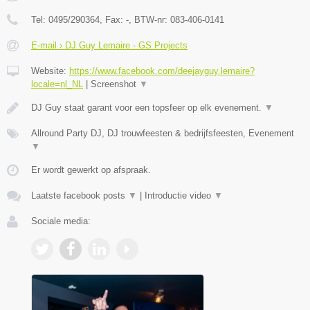
Tel:
0495/290364
, Fax:
-
, BTW-nr:
083-406-0141
E-mail › DJ Guy Lemaire - GS Projects
Website:
https://www.facebook.com/deejayguy.lemaire?
locale=nl_NL
|
Screenshot
▼
DJ Guy staat garant voor een topsfeer op elk evenement.
▼
Allround Party DJ, DJ trouwfeesten & bedrijfsfeesten, Evenement
▼
Er wordt gewerkt op afspraak.
Laatste facebook posts
▼
|
Introductie video
▼
Sociale media: