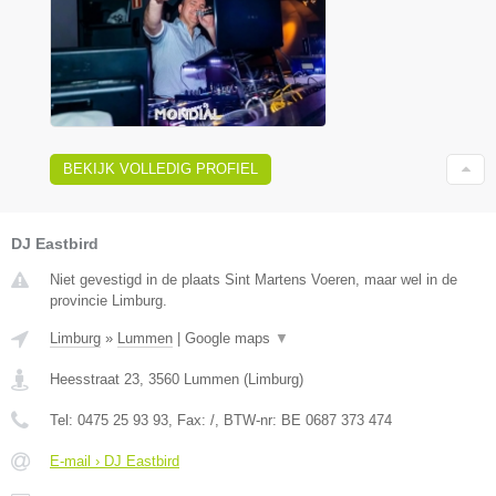
BEKIJK VOLLEDIG PROFIEL
DJ Eastbird
Niet gevestigd in de plaats Sint Martens Voeren, maar wel in de
provincie Limburg.
Limburg
»
Lummen
|
Google maps
▼
Heesstraat 23
,
3560
Lummen
(
Limburg
)
Tel:
0475 25 93 93
, Fax:
/
, BTW-nr:
BE 0687 373 474
E-mail › DJ Eastbird