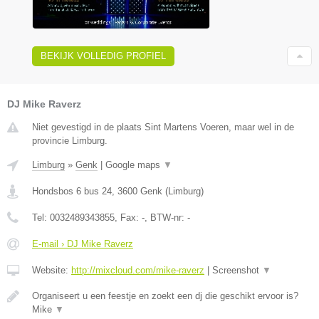
BEKIJK VOLLEDIG PROFIEL
DJ Mike Raverz
Niet gevestigd in de plaats Sint Martens Voeren, maar wel in de
provincie Limburg.
Limburg
»
Genk
|
Google maps
▼
Hondsbos 6 bus 24
,
3600
Genk
(
Limburg
)
Tel:
0032489343855
, Fax:
-
, BTW-nr:
-
E-mail › DJ Mike Raverz
Website:
http://mixcloud.com/mike-raverz
|
Screenshot
▼
Organiseert u een feestje en zoekt een dj die geschikt ervoor is?
Mike
▼