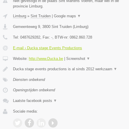
Niet gevestigd in de plaats Sint Martens Voeren, maar wel in de
provincie Limburg.
Limburg
»
Sint Truiden
|
Google maps
▼
Gemeenteweg 9
,
3800
Sint Truiden
(
Limburg
)
Tel:
0487629282
, Fax:
-
, BTW-nr:
0862.860.728
E-mail › Ducka stage Events Productions
Website:
http://www.Ducka.be
|
Screenshot
▼
Ducka stage events productions is al sinds 2012 werkzaam
▼
Diensten onbekend
Openingstijden onbekend
Laatste facebook posts
▼
Sociale media: