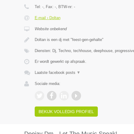
Tel:
-
, Fax:
-
, BTW-nr:
-
E-mail › Doltan
Website onbekend
Doltan is een dj met "feest-gen-gehalte"
Diensten: Dj, Techno, techhouse, deephouse, progressive,
Er wordt gewerkt op afspraak.
Laatste facebook posts
▼
Sociale media:
BEKIJK VOLLEDIG PROFIEL
Deejay Dm - Let The Music Speak!