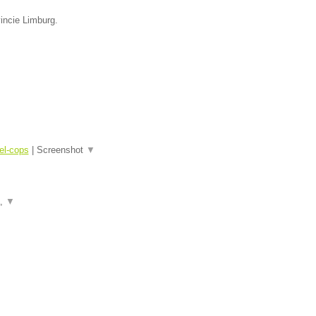
incie Limburg.
el-cops
|
Screenshot
▼
a,
▼