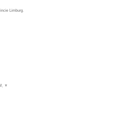
incie Limburg.
if,
▼