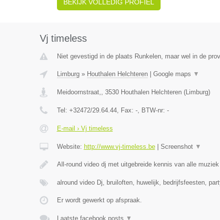
BEKIJK VOLLEDIG PROFIEL
Vj timeless
Niet gevestigd in de plaats Runkelen, maar wel in de prov
Limburg
»
Houthalen Helchteren
|
Google maps
▼
Meidoornstraat,
,
3530
Houthalen Helchteren
(
Limburg
)
Tel:
+32472/29.64.44
, Fax:
-
, BTW-nr:
-
E-mail › Vj timeless
Website:
http://www.vj-timeless.be
|
Screenshot
▼
All-round video dj met uitgebreide kennis van alle muzie
alround video Dj, bruiloften, huwelijk, bedrijfsfeesten, par
Er wordt gewerkt op afspraak.
Laatste facebook posts
▼