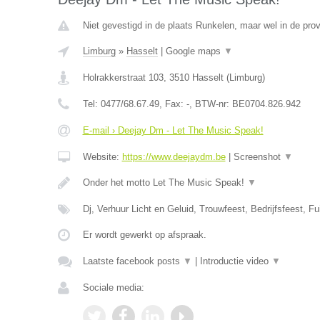
Niet gevestigd in de plaats Runkelen, maar wel in de prov
Limburg
»
Hasselt
|
Google maps
▼
Holrakkerstraat 103
,
3510
Hasselt
(
Limburg
)
Tel:
0477/68.67.49
, Fax:
-
, BTW-nr:
BE0704.826.942
E-mail › Deejay Dm - Let The Music Speak!
Website:
https://www.deejaydm.be
|
Screenshot
▼
Onder het motto Let The Music Speak!
▼
Dj, Verhuur Licht en Geluid, Trouwfeest, Bedrijfsfeest, Fu
Er wordt gewerkt op afspraak.
Laatste facebook posts
▼
|
Introductie video
▼
Sociale media: