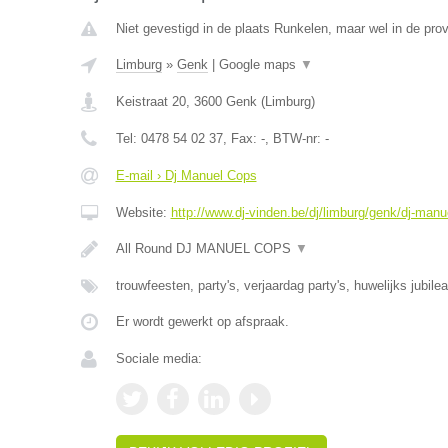
Niet gevestigd in de plaats Runkelen, maar wel in de prov
Limburg
»
Genk
|
Google maps
▼
Keistraat 20
,
3600
Genk
(
Limburg
)
Tel:
0478 54 02 37
, Fax:
-
, BTW-nr:
-
E-mail › Dj Manuel Cops
Website:
http://www.dj-vinden.be/dj/limburg/genk/dj-manu
All Round DJ MANUEL COPS
▼
trouwfeesten, party's, verjaardag party's, huwelijks jubile
Er wordt gewerkt op afspraak.
Sociale media: