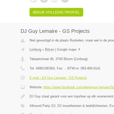
BEKIJK VOLLEDIG PROFIEL
DJ Guy Lemaire - GS Projects
Niet gevestigd in de plaats Runkelen, maar wel in de prov
Limburg
»
Bilzen
|
Google maps
▼
Tabaartstraat 46
,
3740
Bilzen
(
Limburg
)
Tel:
0495/290364
, Fax:
-
, BTW-nr:
083-406-0141
E-mail › DJ Guy Lemaire - GS Projects
Website:
https://www.facebook.com/deejayguy.lemaire?l
DJ Guy staat garant voor een topsfeer op elk evenement
Allround Party DJ, DJ trouwfeesten & bedrijfsfeesten, 