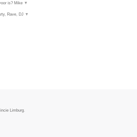
rvoor is? Mike
▼
arty, Rave, DJ
▼
incie Limburg.