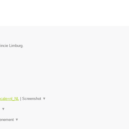
incie Limburg.
ocale=nl_NL
|
Screenshot
▼
.
▼
Evenement
▼