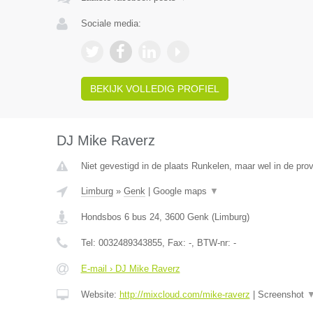
Sociale media:
BEKIJK VOLLEDIG PROFIEL
DJ Mike Raverz
Niet gevestigd in de plaats Runkelen, maar wel in de prov
Limburg
»
Genk
|
Google maps
▼
Hondsbos 6 bus 24
,
3600
Genk
(
Limburg
)
Tel:
0032489343855
, Fax:
-
, BTW-nr:
-
E-mail › DJ Mike Raverz
Website:
http://mixcloud.com/mike-raverz
|
Screenshot