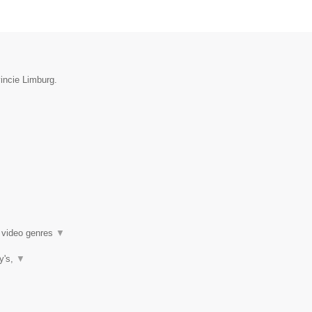
incie Limburg.
k video genres
▼
ty's,
▼