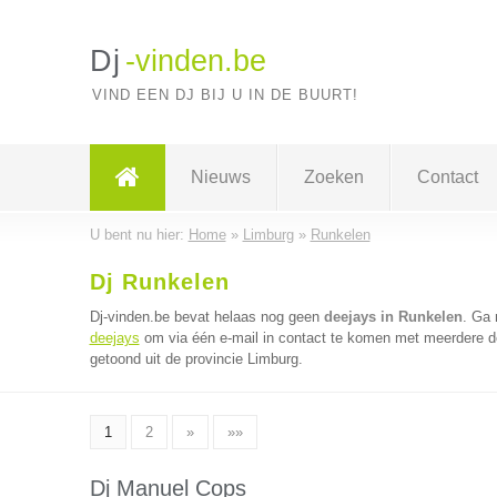
Dj
-vinden.be
VIND EEN DJ BIJ U IN DE BUURT!
Nieuws
Zoeken
Contact
U bent nu hier:
Home
»
Limburg
»
Runkelen
Dj Runkelen
Dj-vinden.be bevat helaas nog geen
deejays in Runkelen
. Ga
deejays
om via één e-mail in contact te komen met meerdere dee
getoond uit de provincie Limburg.
1
2
»
»»
Dj Manuel Cops