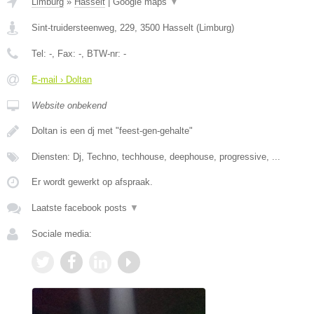
Limburg
»
Hasselt
|
Google maps
▼
Sint-truidersteenweg, 229
,
3500
Hasselt
(
Limburg
)
Tel:
-
, Fax:
-
, BTW-nr:
-
E-mail › Doltan
Website onbekend
Doltan is een dj met "feest-gen-gehalte"
Diensten: Dj, Techno, techhouse, deephouse, progressive, ...
Er wordt gewerkt op afspraak.
Laatste facebook posts
▼
Sociale media: