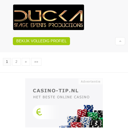
BEKIJK VOLLEDIG PROFIEL
1
2
»
»»