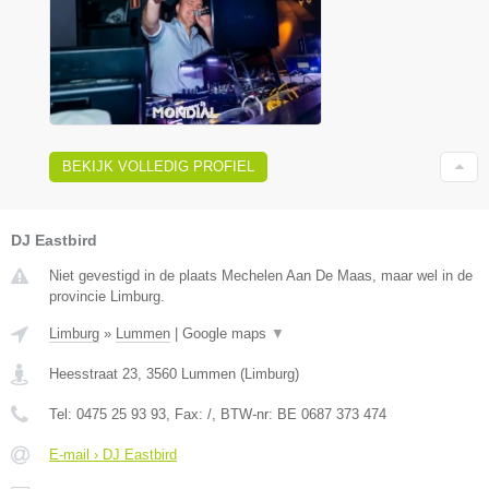
BEKIJK VOLLEDIG PROFIEL
DJ Eastbird
Niet gevestigd in de plaats Mechelen Aan De Maas, maar wel in de
provincie Limburg.
Limburg
»
Lummen
|
Google maps
▼
Heesstraat 23
,
3560
Lummen
(
Limburg
)
Tel:
0475 25 93 93
, Fax:
/
, BTW-nr:
BE 0687 373 474
E-mail › DJ Eastbird