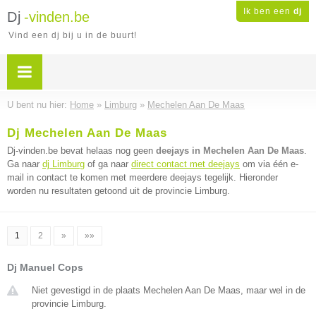
Ik ben een
dj
Dj
-vinden.be
Vind een dj bij u in de buurt!
U bent nu hier:
Home
»
Limburg
»
Mechelen Aan De Maas
Dj Mechelen Aan De Maas
Dj-vinden.be bevat helaas nog geen
deejays in Mechelen Aan De Maas
.
Ga naar
dj Limburg
of ga naar
direct contact met deejays
om via één e-
mail in contact te komen met meerdere deejays tegelijk. Hieronder
worden nu resultaten getoond uit de provincie Limburg.
1
2
»
»»
Dj Manuel Cops
Niet gevestigd in de plaats Mechelen Aan De Maas, maar wel in de
provincie Limburg.