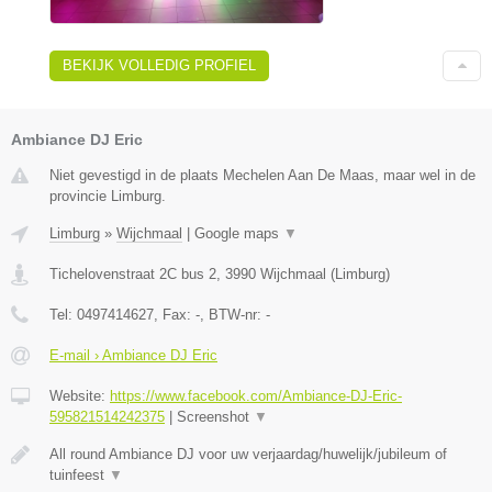
BEKIJK VOLLEDIG PROFIEL
Ambiance DJ Eric
Niet gevestigd in de plaats Mechelen Aan De Maas, maar wel in de
provincie Limburg.
Limburg
»
Wijchmaal
|
Google maps
▼
Tichelovenstraat 2C bus 2
,
3990
Wijchmaal
(
Limburg
)
Tel:
0497414627
, Fax:
-
, BTW-nr:
-
E-mail › Ambiance DJ Eric
Website:
https://www.facebook.com/Ambiance-DJ-Eric-
595821514242375
|
Screenshot
▼
All round Ambiance DJ voor uw verjaardag/huwelijk/jubileum of
tuinfeest
▼