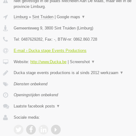
Niet gevestigd in de plaats Mechelen Aan De Maas, maar wel in de
provincie Limburg.
Limburg
»
Sint Truiden
|
Google maps
▼
Gemeenteweg 9
,
3800
Sint Truiden
(
Limburg
)
Tel:
0487629282
, Fax:
-
, BTW-nr:
0862.860.728
E-mail › Ducka stage Events Productions
Website:
http://www.Ducka.be
|
Screenshot
▼
Ducka stage events productions is al sinds 2012 werkzaam
▼
Diensten onbekend
Openingstijden onbekend
Laatste facebook posts
▼
Sociale media: