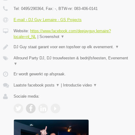
Tel:
0495/290364
, Fax:
-
, BTW-nr:
083-406-0141
E-mail › DJ Guy Lemaire - GS Projects
Website:
https://www.facebook.com/deejayguy.lemaire?
locale=nl_NL
|
Screenshot
▼
DJ Guy staat garant voor een topsfeer op elk evenement.
▼
Allround Party DJ, DJ trouwfeesten & bedrijfsfeesten, Evenement
▼
Er wordt gewerkt op afspraak.
Laatste facebook posts
▼
|
Introductie video
▼
Sociale media: