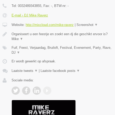
Tel:
0032489343855
, Fax:
-
, BTW-nr:
-
E-mail › DJ Mike Raverz
Website:
http://mixcloud.com/mike-raverz
|
Screenshot
▼
Organiseert u een feestje en zoekt een dj die geschikt ervoor is?
Mike
▼
Fuif, Feest, Verjaardag, Bruiloft, Festival, Evenement, Party, Rave,
DJ
▼
Er wordt gewerkt op afspraak.
Laatste tweets
▼
|
Laatste facebook posts
▼
Sociale media: