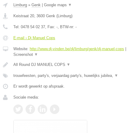
Limburg
»
Genk
|
Google maps
▼
Keistraat 20
,
3600
Genk
(
Limburg
)
Tel:
0478 54 02 37
, Fax:
-
, BTW-nr:
-
E-mail › Dj Manuel Cops
Website:
http://www.dj-vinden.be/dj/limburg/genk/dj-manuel-cops
|
Screenshot
▼
All Round DJ MANUEL COPS
▼
trouwfeesten, party's, verjaardag party's, huwelijks jubilea,
▼
Er wordt gewerkt op afspraak.
Sociale media: