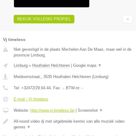
BEKIJK VOLLEDIG PROFIEL
Vj timeless
Niet gevestigd in de plaats Mechelen Aan De Maas, maar wel in de
provincie Limburg.
Limburg
»
Houthalen Helchteren
|
Google maps
▼
Meidoornstraat,
,
3530
Houthalen Helchteren
(
Limburg
)
Tel:
+32472/29.64.44
, Fax:
-
, BTW-nr:
-
E-mail › Vj timeless
Website:
http://www.vj-timeless.be
|
Screenshot
▼
All-round video dj met uitgebreide kennis van alle muziek video
genres
▼