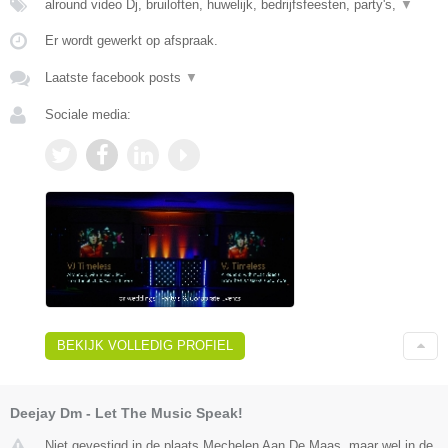
alround video Dj, bruiloften, huwelijk, bedrijfsfeesten, party's,
▼
Er wordt gewerkt op afspraak.
Laatste facebook posts
▼
Sociale media:
BEKIJK VOLLEDIG PROFIEL
Deejay Dm - Let The Music Speak!
Niet gevestigd in de plaats Mechelen Aan De Maas, maar wel in de