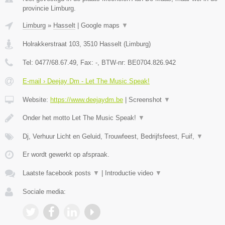
provincie Limburg.
Limburg
»
Hasselt
|
Google maps
▼
Holrakkerstraat 103
,
3510
Hasselt
(
Limburg
)
Tel:
0477/68.67.49
, Fax:
-
, BTW-nr:
BE0704.826.942
E-mail › Deejay Dm - Let The Music Speak!
Website:
https://www.deejaydm.be
|
Screenshot
▼
Onder het motto Let The Music Speak!
▼
Dj, Verhuur Licht en Geluid, Trouwfeest, Bedrijfsfeest, Fuif,
▼
Er wordt gewerkt op afspraak.
Laatste facebook posts
▼
|
Introductie video
▼
Sociale media: